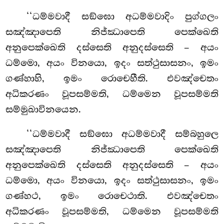
‘‘ධම්මවාදී සඞ්ඝො අධම්මවාදිං පුග්ගලං
සඤ්ඤාපෙති නිජ්ඣාපෙති පෙක්ඛෙති
අනුපෙක්ඛෙති දස්සෙති අනුදස්සෙති – අයං
ධම්මො, අයං විනයො, ඉදං සත්ථුසාසනං, ඉමං
ගණ්හාහි, ඉමං රොචෙහීති. එවඤ්චෙතං
අධිකරණං වූපසම්මති, ධම්මෙන වූපසම්මති
සම්මුඛාවිනයෙන.
‘‘ධම්මවාදී සඞ්ඝො අධම්මවාදී සම්බහුලෙ
සඤ්ඤාපෙති නිජ්ඣාපෙති පෙක්ඛෙති
අනුපෙක්ඛෙති දස්සෙති අනුදස්සෙති – අයං
ධම්මො, අයං විනයො, ඉදං සත්ථුසාසනං, ඉමං
ගණ්හථ, ඉමං රොචෙථාති. එවඤ්චෙතං
අධිකරණං වූපසම්මති, ධම්මෙන වූපසම්මති