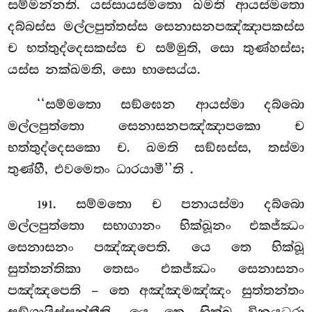
සම්මන්නති. යස්සායස්මතො ඛමති ආයස්මතො
දබ්බස්ස මල්ලපුත්තස්ස සෙනාසනපඤ්ඤාපකස්ස
ච භත්තුද්දෙසකස්ස ච සම්මුති, සො තුණ්හස්ස;
යස්ස නක්ඛමති, සො භාසෙය්ය.
‘‘සම්මතො
සඞ්ඝෙන ආයස්මා දබ්බො
මල්ලපුත්තො සෙනාසනපඤ්ඤාපකො ච
භත්තුද්දෙසකො ච. ඛමති සඞ්ඝස්ස, තස්මා
තුණ්හී, එවමෙතං ධාරයාමී’’ති
.
. සම්මතො
ච පනායස්මා දබ්බො
191
මල්ලපුත්තො සභාගානං භික්ඛූනං එකජ්ඣං
සෙනාසනං පඤ්ඤපෙති. යෙ තෙ භික්ඛූ
සුත්තන්තිකා තෙසං එකජ්ඣං සෙනාසනං
පඤ්ඤපෙති – තෙ අඤ්ඤමඤ්ඤං සුත්තන්තං
සඞ්ගායිස්සන්තීති. යෙ තෙ භික්ඛූ විනයධරා