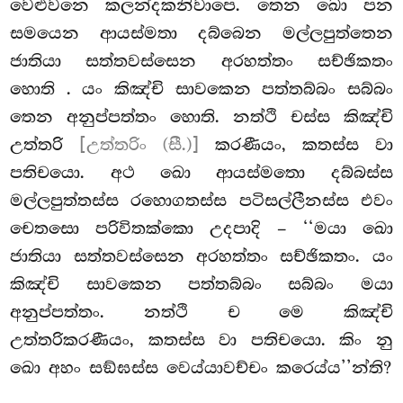
වෙළුවනෙ කලන්දකනිවාපෙ. තෙන ඛො පන
සමයෙන ආයස්මතා දබ්බෙන මල්ලපුත්තෙන
ජාතියා සත්තවස්සෙන අරහත්තං සච්ඡිකතං
හොති
. යං කිඤ්චි සාවකෙන පත්තබ්බං සබ්බං
තෙන අනුප්පත්තං හොති. නත්ථි චස්ස කිඤ්චි
උත්තරි
[උත්තරිං (සී.)]
කරණීයං, කතස්ස වා
පතිචයො. අථ ඛො ආයස්මතො දබ්බස්ස
මල්ලපුත්තස්ස රහොගතස්ස පටිසල්ලීනස්ස එවං
චෙතසො පරිවිතක්කො උදපාදි – ‘‘මයා ඛො
ජාතියා සත්තවස්සෙන අරහත්තං සච්ඡිකතං. යං
කිඤ්චි සාවකෙන පත්තබ්බං සබ්බං මයා
අනුප්පත්තං. නත්ථි ච මෙ කිඤ්චි
උත්තරිකරණීයං, කතස්ස වා පතිචයො. කිං නු
ඛො අහං සඞ්ඝස්ස වෙය්යාවච්චං කරෙය්ය’’න්ති?