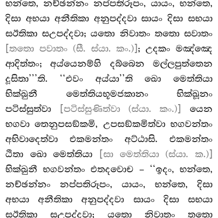
භන්තෙ, නච්ඡන්නං නප්පතිරූපං, යායං, භන්තෙ,
දිසා අභයා අනීතිකා අනුපද්දවා සායං දිසා සභයා
සඊතිකා සඋපද්දවා; යතො නිවාතං තතො සවාතං
[තතො පවාතං (සී. ස්යා. කං.)]
; උදකං මඤ්ඤෙ
ආදිත්තං; අය්යෙනම්හි දබ්බෙන මල්ලපුත්තෙන
දූසිතා’’’ති. ‘‘එවං අය්යා’’ති ඛො මෙත්තියා
භික්ඛුනී මෙත්තියභූමජකානං භික්ඛූනං
පටිස්සුත්වා
[පටිස්සුණිත්වා (ස්යා. කං.)]
යෙන
භගවා තෙනුපසඞ්කමි, උපසඞ්කමිත්වා භගවන්තං
අභිවාදෙත්වා එකමන්තං අට්ඨාසි. එකමන්තං
ඨිතා ඛො මෙත්තියා
[සා මෙත්තියා (ස්යා. ක.)]
භික්ඛුනී භගවන්තං එතදවොච
– ‘‘ඉදං, භන්තෙ,
නච්ඡන්නං නප්පතිරූපං, යායං, භන්තෙ, දිසා
අභයා අනීතිකා අනුපද්දවා සායං දිසා සභයා
සඊතිකා සඋපද්දවා; යතො නිවාතං තතො