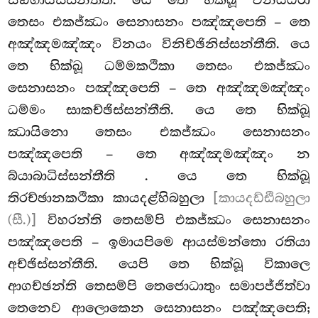
තෙසං එකජ්ඣං සෙනාසනං පඤ්ඤපෙති – තෙ
අඤ්ඤමඤ්ඤං විනයං විනිච්ඡිනිස්සන්තීති. යෙ
තෙ භික්ඛූ ධම්මකථිකා තෙසං එකජ්ඣං
සෙනාසනං පඤ්ඤපෙති – තෙ අඤ්ඤමඤ්ඤං
ධම්මං සාකච්ඡිස්සන්තීති. යෙ තෙ භික්ඛූ
ඣායිනො තෙසං එකජ්ඣං සෙනාසනං
පඤ්ඤපෙති – තෙ අඤ්ඤමඤ්ඤං න
බ්යාබාධිස්සන්තීති
. යෙ තෙ භික්ඛූ
තිරච්ඡානකථිකා කායදළ්හිබහුලා
[කායදඩ්ඪිබහුලා
(සී.)]
විහරන්ති තෙසම්පි එකජ්ඣං සෙනාසනං
පඤ්ඤපෙති – ඉමායපිමෙ ආයස්මන්තො රතියා
අච්ඡිස්සන්තීති. යෙපි තෙ භික්ඛූ විකාලෙ
ආගච්ඡන්ති තෙසම්පි තෙජොධාතුං සමාපජ්ජිත්වා
තෙනෙව ආලොකෙන සෙනාසනං පඤ්ඤපෙති;