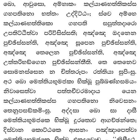
ඛො, ආවුසො, අම්හාකං කල්යාණභත්තිකස්ස
ගහපතිනො භත්තං උද්දිට්ඨං; ස්වෙ අම්හෙ
කල්යාණභත්තිකො ගහපති සපුත්තදාරො
උපතිට්ඨිත්වා පරිවිසිස්සති; අඤ්ඤෙ ඔදනෙන
පුච්ඡිස්සන්ති, අඤ්ඤෙ සූපෙන පුච්ඡිස්සන්ති,
අඤ්ඤෙ
තෙලෙන පුච්ඡිස්සන්ති, අඤ්ඤෙ
උත්තරිභඞ්ගෙන පුච්ඡිස්සන්තීති. තෙ තෙනෙව
සොමනස්සෙන
න චිත්තරූපං රත්තියා සුපිංසු.
අථ ඛො මෙත්තියභූමජකා භික්ඛූ පුබ්බණ්හසමයං
නිවාසෙත්වා පත්තචීවරමාදාය යෙන
කල්යාණභත්තිකස්ස ගහපතිනො නිවෙසනං
තෙනුපසඞ්කමිංසු. අද්දසා ඛො සා දාසී
මෙත්තියභූමජකෙ භික්ඛූ දූරතොව ආගච්ඡන්තෙ;
දිස්වාන කොට්ඨකෙ ආසනං පඤ්ඤාපෙත්වා
මෙත්තියභූමජකෙ භික්ඛූ එතදවොච – ‘‘නිසීදථ,