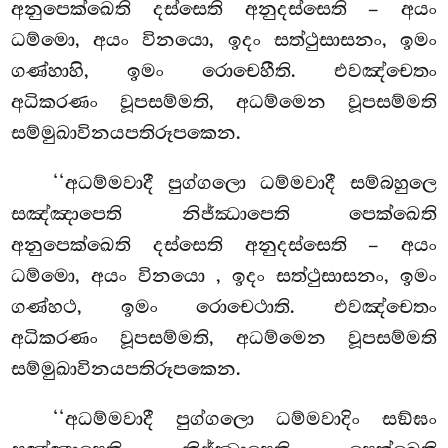
අනුපෙක්ඛෙති දස්සෙති අනුදස්සෙති – අයං
ධම්මො, අයං විනයො, ඉදං සත්ථුසාසනං, ඉමං
ගණ්හාහි, ඉමං
රොචෙහීති. එවඤ්චෙතං
අධිකරණං වූපසම්මති, අධම්මෙන වූපසම්මති
සම්මුඛාවිනයපතිරූපකෙන.
‘‘අධම්මවාදී පුග්ගලො ධම්මවාදී සම්බහුලෙ
සඤ්ඤාපෙති නිජ්ඣාපෙති පෙක්ඛෙති
අනුපෙක්ඛෙති දස්සෙති අනුදස්සෙති – අයං
ධම්මො, අයං විනයො
, ඉදං සත්ථුසාසනං, ඉමං
ගණ්හථ, ඉමං රොචෙථාති. එවඤ්චෙතං
අධිකරණං වූපසම්මති, අධම්මෙන වූපසම්මති
සම්මුඛාවිනයපතිරූපකෙන.
‘‘අධම්මවාදී පුග්ගලො ධම්මවාදිං සඞ්ඝං