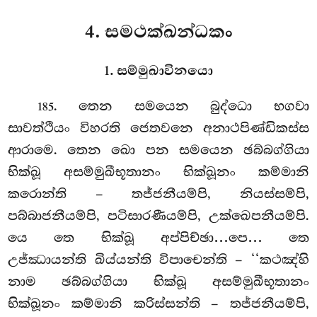
4. සමථක්ඛන්ධකං
1. සම්මුඛාවිනයො
. තෙන
සමයෙන බුද්ධො භගවා
185
සාවත්ථියං විහරති ජෙතවනෙ අනාථපිණ්ඩිකස්ස
ආරාමෙ. තෙන ඛො පන සමයෙන ඡබ්බග්ගියා
භික්ඛූ අසම්මුඛීභූතානං භික්ඛූනං කම්මානි
කරොන්ති – තජ්ජනීයම්පි, නියස්සම්පි,
පබ්බාජනීයම්පි, පටිසාරණීයම්පි, උක්ඛෙපනීයම්පි.
යෙ තෙ භික්ඛූ අප්පිච්ඡා…පෙ… තෙ
උජ්ඣායන්ති ඛිය්යන්ති විපාචෙන්ති – ‘‘කථඤ්හි
නාම ඡබ්බග්ගියා භික්ඛූ අසම්මුඛීභූතානං
භික්ඛූනං කම්මානි කරිස්සන්ති – තජ්ජනීයම්පි,