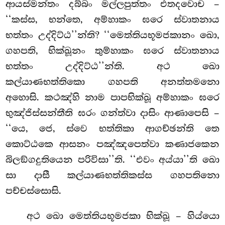
ආයස්මන්තං දබ්බං මල්ලපුත්තං එතදවොච –
‘‘කස්ස, භන්තෙ, අම්හාකං ඝරෙ ස්වාතනාය
භත්තං උද්දිට්ඨ’’න්ති? ‘‘මෙත්තියභූමජකානං ඛො,
ගහපති, භික්ඛූනං තුම්හාකං ඝරෙ ස්වාතනාය
භත්තං උද්දිට්ඨ’’න්ති. අථ ඛො
කල්යාණභත්තිකො ගහපති අනත්තමනො
අහොසි. කථඤ්හි නාම පාපභික්ඛූ අම්හාකං ඝරෙ
භුඤ්ජිස්සන්තීති ඝරං ගන්ත්වා දාසිං ආණාපෙසි –
‘‘යෙ, ජෙ, ස්වෙ භත්තිකා ආගච්ඡන්ති තෙ
කොට්ඨකෙ ආසනං පඤ්ඤපෙත්වා කණාජකෙන
බිලඞ්ගදුතියෙන
පරිවිසා’’ති. ‘‘එවං අය්යා’’ති ඛො
සා දාසී කල්යාණභත්තිකස්ස ගහපතිනො
පච්චස්සොසි.
අථ ඛො මෙත්තියභූමජකා භික්ඛූ – හිය්යො