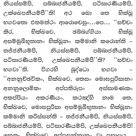
නියස්සම්පි, පබ්බාජනීයම්පි, පටිසාරණීයම්පි,
උක්ඛෙපනීයම්පී’’ති! අථ ඛො තෙ භික්ඛූ
භගවතො එතමත්ථං ආරොචෙසුං…පෙ… ‘‘සච්චං
කිර, භික්ඛවෙ, ඡබ්බග්ගියා භික්ඛූ
අසම්මුඛීභූතානං භික්ඛූනං කම්මානි කරොන්ති –
තජ්ජනීයම්පි, නියස්සම්පි, පබ්බාජනීයම්පි,
පටිසාරණීයම්පි, උක්ඛෙපනීයම්පී’’ති? ‘‘සච්චං
භගවා’’ති. විගරහි බුද්ධො භගවා –
‘‘අනනුච්ඡවිකං, භික්ඛවෙ, තෙසං මොඝපුරිසානං
අනනුලොමිකං අප්පතිරූපං අස්සාමණකං
අකප්පියං අකරණීයං. කථඤ්හි නාම තෙ,
භික්ඛවෙ, මොඝපුරිසා අසම්මුඛීභූතානං භික්ඛූනං
කම්මානි කරිස්සන්ති – තජ්ජනීයම්පි, නියස්සම්පි,
පබ්බාජනීයම්පි, පටිසාරණීයම්පි, උක්ඛෙපනීයම්පි!
නෙතං, භික්ඛවෙ, අප්පසන්නානං වා පසාදාය…