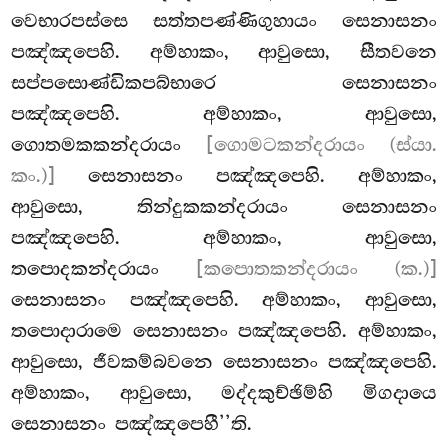
වෙභාරපස්සෙ සත්තපණ්ණිගුහායං සෙනාසනං
පඤ්ඤපෙහි. අම්හාකං, ආවුසො, සීතවනෙ
සප්පසොණ්ඩිකපබ්භාරෙ සෙනාසනං
පඤ්ඤපෙහි. අම්හාකං, ආවුසො,
ගොතමකකන්දරායං
[ගොමටකන්දරායං (ස්යා.
කං.)]
සෙනාසනං පඤ්ඤපෙහි. අම්හාකං,
ආවුසො, තින්දුකකන්දරායං සෙනාසනං
පඤ්ඤපෙහි. අම්හාකං, ආවුසො,
තපොදකන්දරායං
[කපොතකන්දරායං (ක.)]
සෙනාසනං පඤ්ඤපෙහි. අම්හාකං, ආවුසො,
තපොදාරාමෙ සෙනාසනං පඤ්ඤපෙහි. අම්හාකං,
ආවුසො, ජීවකම්බවනෙ සෙනාසනං පඤ්ඤපෙහි.
අම්හාකං, ආවුසො, මද්දකුච්ඡිම්හි මිගදායෙ
සෙනාසනං පඤ්ඤපෙහී’’ති.