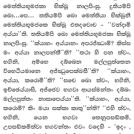
මෙත්තියභූමජකා භික්ඛූ නාලපිංසු. දුතියම්පි
ඛො…පෙ… තතියම්පි ඛො මෙත්තියා භික්ඛුනී
මෙත්තියභූමජකෙ භික්ඛූ එතදවොච – ‘‘වන්දාමි
අය්යා’’ති. තතියම්පි ඛො මෙත්තියභූමජකා භික්ඛූ
නාලපිංසු. ‘‘ක්යාහං අය්යානං අපරජ්ඣාමි? කිස්ස
මං අය්යා නාලපන්තී’’ති? ‘‘තථා හි පන ත්වං,
භගිනි, අම්හෙ දබ්බෙන මල්ලපුත්තෙන
විහෙඨියමානෙ අජ්ඣුපෙක්ඛසී’’ති? ‘‘ක්යාහං,
අය්යා, කරොමී’’ති? ‘‘සචෙ ඛො ත්වං, භගිනි,
ඉච්ඡෙය්යාසි, අජ්ජෙව භගවා ආයස්මන්තං දබ්බං
මල්ලපුත්තං නාසාපෙය්යා’’ති. ‘‘ක්යාහං, අය්යා,
කරොමි? කිං මයා සක්කා කාතු’’න්ති? ‘‘එහි ත්වං,
භගිනි, යෙන භගවා තෙනුපසඞ්කමි,
උපසඞ්කමිත්වා භගවන්තං එවං වදෙහි – ‘ඉදං
,