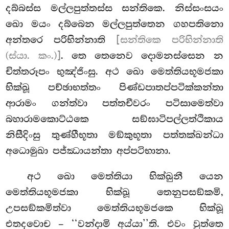
දබ්බස්ස මල්ලපුත්තස්ස
සන්තිකෙ. නිස්සංසයං
ඛො මයං දබ්බෙන මල්ලපුත්තෙන ගහපතිනො
අන්තරෙ පරිභින්නාති
[සන්තිකෙ පරිභින්නාති
(ස්යා. කං.)]
. තෙ තෙනෙව දොමනස්සෙන න
චිත්තරූපං භුඤ්ජිංසු. අථ ඛො මෙත්තියභූමජකා
භික්ඛූ පච්ඡාභත්තං පිණ්ඩපාතප්පටික්කන්තා
ආරාමං ගන්ත්වා පත්තචීවරං පටිසාමෙත්වා
බහාරාමකොට්ඨකෙ සඞ්ඝාටිපල්ලත්ථිකාය
නිසීදිංසු තුණ්හීභූතා මඞ්කුභූතා පත්තක්ඛන්ධා
අධොමුඛා පජ්ඣායන්තා
අප්පටිභානා.
අථ ඛො මෙත්තියා භික්ඛුනී යෙන
මෙත්තියභූමජකා භික්ඛූ තෙනුපසඞ්කමි,
උපසඞ්කමිත්වා මෙත්තියභූමජකෙ භික්ඛූ
එතදවොච – ‘‘වන්දාමි අය්යා’’ති. එවං වුත්තෙ