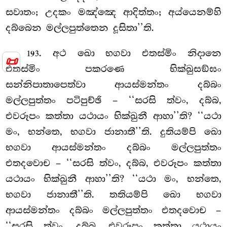
සවාතං; උදකං මඤ්ඤෙ ආදිත්තං; අය්යෙනම්හි
දබ්බෙන මල්ලපුත්තෙන දූසිතා’’ති.
. අථ ඛො භගවා එතස්මිං නිදානෙ
193
📜
එතස්මිං පකරණෙ භික්ඛුසඞ්ඝං
සන්නිපාතාපෙත්වා ආයස්මන්තං දබ්බං
මල්ලපුත්තං පටිපුච්ඡි – ‘‘සරසි ත්වං, දබ්බ,
එවරූපං කත්තා
යථායං භික්ඛුනී ආහා’’ති? ‘‘යථා
මං, භන්තෙ, භගවා ජානාතී’’ති. දුතියම්පි ඛො
භගවා ආයස්මන්තං දබ්බං මල්ලපුත්තං
එතදවොච – ‘‘සරසි ත්වං, දබ්බ, එවරූපං කත්තා
යථායං භික්ඛුනී ආහා’’ති? ‘‘යථා මං, භන්තෙ,
භගවා ජානාතී’’ති. තතියම්පි ඛො භගවා
ආයස්මන්තං දබ්බං මල්ලපුත්තං එතදවොච –
‘‘සරසි ත්වං, දබ්බ, එවරූපං කත්තා යථායං