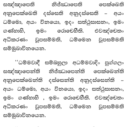
සඤ්ඤාපෙති නිජ්ඣාපෙති පෙක්ඛෙති
අනුපෙක්ඛෙති දස්සෙති අනුදස්සෙති – අයං
ධම්මො, අයං විනයො, ඉදං සත්ථුසාසනං, ඉමං
ගණ්හාහි, ඉමං රොචෙහීති. එවඤ්චෙතං
අධිකරණං වූපසම්මති, ධම්මෙන වූපසම්මති
සම්මුඛාවිනයෙන.
‘‘ධම්මවාදී සම්බහුලා අධම්මවාදිං පුග්ගලං
සඤ්ඤාපෙන්ති නිජ්ඣාපෙන්ති පෙක්ඛෙන්ති
අනුපෙක්ඛෙන්ති දස්සෙන්ති අනුදස්සෙන්ති –
අයං ධම්මො, අයං විනයො, ඉදං සත්ථුසාසනං,
ඉමං ගණ්හාහි
, ඉමං රොචෙහීති. එවඤ්චෙතං
අධිකරණං වූපසම්මති, ධම්මෙන වූපසම්මති
සම්මුඛාවිනයෙන.