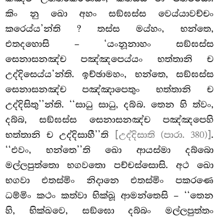
කිං නු ඛො අහං සඞ්ඝස්ස වෙය්යාවච්චං
කරෙය්ය’න්ති
? තස්ස මය්හං, භන්තෙ,
එතදහොසි – ‘යංනූනාහං සඞ්ඝස්ස
සෙනාසනඤ්ච පඤ්ඤපෙය්යං භත්තානි ච
උද්දිසෙය්ය’න්ති. ඉච්ඡාමහං, භන්තෙ, සඞ්ඝස්ස
සෙනාසනඤ්ච පඤ්ඤාපෙතුං භත්තානි ච
උද්දිසිතු’’න්ති. ‘‘සාධු සාධු, දබ්බ. තෙන හි ත්වං,
දබ්බ, සඞ්ඝස්ස සෙනාසනඤ්ච පඤ්ඤපෙහි
භත්තානි ච උද්දිසාහී’’ති
[උද්දිසාති (පාරා. 380)]
.
‘‘එවං, භන්තෙ’’ති ඛො ආයස්මා දබ්බො
මල්ලපුත්තො භගවතො පච්චස්සොසි. අථ ඛො
භගවා එතස්මිං නිදානෙ එතස්මිං පකරණෙ
ධම්මිං කථං කත්වා භික්ඛූ ආමන්තෙසි – ‘‘තෙන
හි, භික්ඛවෙ, සඞ්ඝො දබ්බං මල්ලපුත්තං