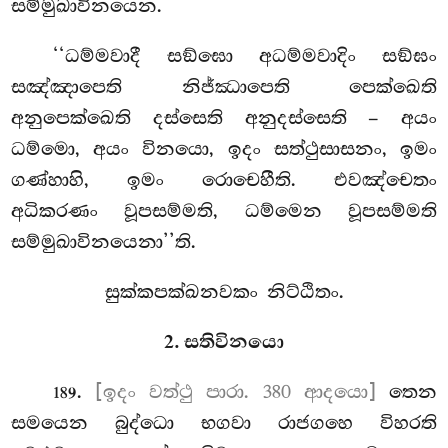
සම්මුඛාවිනයෙන.
‘‘ධම්මවාදී සඞ්ඝො අධම්මවාදිං සඞ්ඝං
සඤ්ඤාපෙති නිජ්ඣාපෙති පෙක්ඛෙති
අනුපෙක්ඛෙති දස්සෙති අනුදස්සෙති – අයං
ධම්මො, අයං විනයො, ඉදං සත්ථුසාසනං, ඉමං
ගණ්හාහි, ඉමං රොචෙහීති. එවඤ්චෙතං
අධිකරණං වූපසම්මති, ධම්මෙන වූපසම්මති
සම්මුඛාවිනයෙනා’’ති.
සුක්කපක්ඛනවකං නිට්ඨිතං.
2. සතිවිනයො
.
[ඉදං වත්ථු පාරා. 380 ආදයො]
තෙන
189
සමයෙන බුද්ධො භගවා රාජගහෙ විහරති