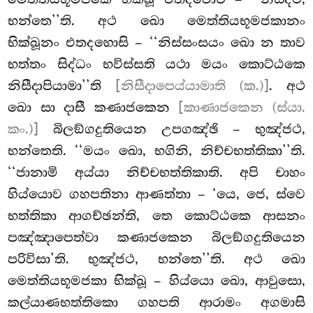
භන්තෙ’’ති. අථ ඛො මෙත්තියභූමජකානං
භික්ඛූනං එතදහොසි – ‘‘නිස්සංසයං ඛො න තාව
භත්තං සිද්ධං භවිස්සති යථා මයං කොට්ඨකෙ
නිසීදාපියාමා’’ති
[නිසීදාපෙය්යාමාති (ක.)]
. අථ
ඛො සා දාසී කණාජකෙන
[කාණාජකෙන (ස්යා.
කං.)]
බිලඞ්ගදුතියෙන උපගඤ්ඡි – භුඤ්ජථ,
භන්තෙති. ‘‘මයං ඛො, භගිනි, නිච්චභත්තිකා’’ති.
‘‘ජානාමි අය්යා නිච්චභත්තිකාති. අපි චාහං
හිය්යොව ගහපතිනා ආණත්තා – ‘යෙ, ජෙ, ස්වෙ
භත්තිකා ආගච්ඡන්ති, තෙ කොට්ඨකෙ ආසනං
පඤ්ඤාපෙත්වා කණාජකෙන බිලඞ්ගදුතියෙන
පරිවිසා’ති. භුඤ්ජථ, භන්තෙ’’ති. අථ ඛො
මෙත්තියභූමජකා භික්ඛූ – හිය්යො ඛො, ආවුසො,
කල්යාණභත්තිකො ගහපති ආරාමං අගමාසි