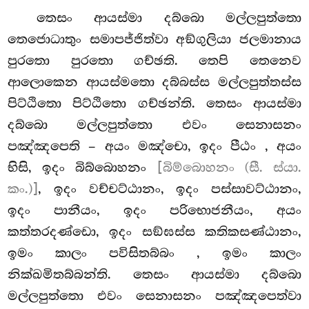
තෙසං
ආයස්මා දබ්බො මල්ලපුත්තො
තෙජොධාතුං සමාපජ්ජිත්වා අඞ්ගුලියා ජලමානාය
පුරතො පුරතො ගච්ඡති. තෙපි තෙනෙව
ආලොකෙන ආයස්මතො දබ්බස්ස මල්ලපුත්තස්ස
පිට්ඨිතො පිට්ඨිතො ගච්ඡන්ති. තෙසං ආයස්මා
දබ්බො මල්ලපුත්තො එවං සෙනාසනං
පඤ්ඤපෙති – අයං මඤ්චො, ඉදං පීඨං
, අයං
භිසි, ඉදං බිබ්බොහනං
[බිම්බොහනං (සී. ස්යා.
කං.)]
, ඉදං වච්චට්ඨානං, ඉදං පස්සාවට්ඨානං,
ඉදං පානීයං, ඉදං පරිභොජනීයං, අයං
කත්තරදණ්ඩො, ඉදං සඞ්ඝස්ස කතිකසණ්ඨානං,
ඉමං කාලං පවිසිතබ්බං
, ඉමං කාලං
නික්ඛමිතබ්බන්ති. තෙසං ආයස්මා දබ්බො
මල්ලපුත්තො එවං සෙනාසනං පඤ්ඤපෙත්වා