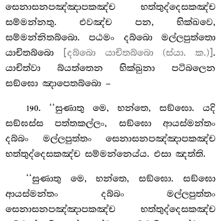
සෙනාසනපඤ්ඤාපකඤ්ච භත්තුද්දෙසකඤ්ච
සම්මන්නතු. එවඤ්ච පන, භික්ඛවෙ,
සම්මන්නිතබ්බො. පඨමං දබ්බො මල්ලපුත්තො
යාචිතබ්බො
[දබ්බො යාචිතබ්බො (ස්යා. ක.)]
.
යාචිත්වා බ්යත්තෙන භික්ඛුනා පටිබලෙන
සඞ්ඝො ඤාපෙතබ්බො –
. ‘‘සුණාතු මෙ, භන්තෙ, සඞ්ඝො. යදි
190
සඞ්ඝස්ස පත්තකල්ලං, සඞ්ඝො ආයස්මන්තං
දබ්බං මල්ලපුත්තං සෙනාසනපඤ්ඤාපකඤ්ච
භත්තුද්දෙසකඤ්ච සම්මන්නෙය්ය. එසා ඤත්ති.
‘‘සුණාතු මෙ, භන්තෙ, සඞ්ඝො. සඞ්ඝො
ආයස්මන්තං දබ්බං මල්ලපුත්තං
සෙනාසනපඤ්ඤාපකඤ්ච භත්තුද්දෙසකඤ්ච