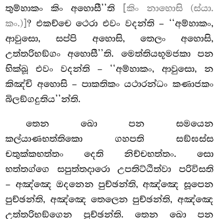
තුම්හාකං කිං අහොසී’’ති
[කිං නාහොසි (ස්යා.
කං.)]
? එකච්චෙ ථෙරා එවං වදන්ති – ‘‘අම්හාකං,
ආවුසො, සප්පි අහොසි, තෙලං අහොසි,
උත්තරිභඞ්ගං අහොසී’’ති. මෙත්තියභූමජකා පන
භික්ඛූ එවං වදන්ති – ‘‘අම්හාකං, ආවුසො, න
කිඤ්චි අහොසි – පාකතිකං යථාරන්ධං කණාජකං
බිලඞ්ගදුතිය’’න්ති.
තෙන ඛො පන සමයෙන
කල්යාණභත්තිකො ගහපති සඞ්ඝස්ස
චතුක්කභත්තං දෙති නිච්චභත්තං. සො
භත්තග්ගෙ සපුත්තදාරො උපතිට්ඨිත්වා පරිවිසති
– අඤ්ඤෙ ඔදනෙන පුච්ඡන්ති, අඤ්ඤෙ සූපෙන
පුච්ඡන්ති, අඤ්ඤෙ තෙලෙන පුච්ඡන්ති, අඤ්ඤෙ
උත්තරිභඞ්ගෙන පුච්ඡන්ති. තෙන ඛො පන