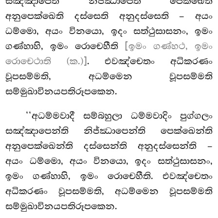
සඤ්ඤාපෙති නිජ්ඣාපෙති පෙක්ඛෙති
අනුපෙක්ඛෙති දස්සෙති අනුදස්සෙති – අයං
ධම්මො, අයං විනයො, ඉදං සත්ථුසාසනං, ඉමං
ගණ්හාහි, ඉමං රොචෙහීති
[ඉමං ගණ්හථ, ඉමං
රොචෙථාති (ක.)]
. එවඤ්චෙතං අධිකරණං
වූපසම්මති, අධම්මෙන වූපසම්මති
සම්මුඛාවිනයපතිරූපකෙන.
‘‘අධම්මවාදී සම්බහුලා ධම්මවාදිං පුග්ගලං
සඤ්ඤාපෙන්ති නිජ්ඣාපෙන්ති පෙක්ඛෙන්ති
අනුපෙක්ඛෙන්ති දස්සෙන්ති අනුදස්සෙන්ති –
අයං ධම්මො, අයං විනයො, ඉදං සත්ථුසාසනං,
ඉමං ගණ්හාහි, ඉමං රොචෙහීති. එවඤ්චෙතං
අධිකරණං වූපසම්මති, අධම්මෙන වූපසම්මති
සම්මුඛාවිනයපතිරූපකෙන.