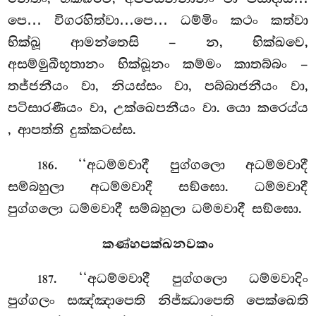
පෙ… විගරහිත්වා…පෙ… ධම්මිං කථං කත්වා
භික්ඛූ ආමන්තෙසි – න, භික්ඛවෙ,
අසම්මුඛීභූතානං භික්ඛූනං කම්මං කාතබ්බං –
තජ්ජනීයං වා, නියස්සං වා, පබ්බාජනීයං වා,
පටිසාරණීයං වා, උක්ඛෙපනීයං වා. යො කරෙය්ය
, ආපත්ති දුක්කටස්ස.
. ‘‘අධම්මවාදී පුග්ගලො අධම්මවාදී
186
සම්බහුලා අධම්මවාදී සඞ්ඝො. ධම්මවාදී
පුග්ගලො ධම්මවාදී සම්බහුලා ධම්මවාදී සඞ්ඝො.
කණ්හපක්ඛනවකං
. ‘‘අධම්මවාදී
පුග්ගලො ධම්මවාදිං
187
පුග්ගලං සඤ්ඤාපෙති නිජ්ඣාපෙති පෙක්ඛෙති