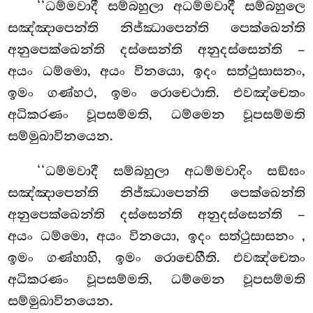
‘‘ධම්මවාදී සම්බහුලා අධම්මවාදී සම්බහුලෙ
සඤ්ඤාපෙන්ති නිජ්ඣාපෙන්ති පෙක්ඛෙන්ති
අනුපෙක්ඛෙන්ති දස්සෙන්ති
අනුදස්සෙන්ති –
අයං ධම්මො, අයං විනයො, ඉදං සත්ථුසාසනං,
ඉමං ගණ්හථ, ඉමං රොචෙථාති. එවඤ්චෙතං
අධිකරණං වූපසම්මති, ධම්මෙන වූපසම්මති
සම්මුඛාවිනයෙන.
‘‘ධම්මවාදී සම්බහුලා අධම්මවාදිං සඞ්ඝං
සඤ්ඤාපෙන්ති නිජ්ඣාපෙන්ති පෙක්ඛෙන්ති
අනුපෙක්ඛෙන්ති දස්සෙන්ති අනුදස්සෙන්ති –
අයං ධම්මො, අයං විනයො, ඉදං සත්ථුසාසනං
,
ඉමං ගණ්හාහි, ඉමං රොචෙහීති. එවඤ්චෙතං
අධිකරණං වූපසම්මති, ධම්මෙන වූපසම්මති
සම්මුඛාවිනයෙන.