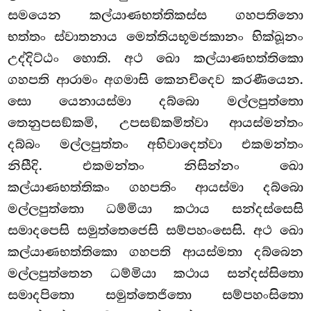
සමයෙන කල්යාණභත්තිකස්ස ගහපතිනො
භත්තං ස්වාතනාය මෙත්තියභූමජකානං භික්ඛූනං
උද්දිට්ඨං හොති. අථ
ඛො කල්යාණභත්තිකො
ගහපති ආරාමං අගමාසි කෙනචිදෙව කරණීයෙන.
සො යෙනායස්මා දබ්බො මල්ලපුත්තො
තෙනුපසඞ්කමි, උපසඞ්කමිත්වා ආයස්මන්තං
දබ්බං මල්ලපුත්තං අභිවාදෙත්වා එකමන්තං
නිසීදි. එකමන්තං නිසින්නං ඛො
කල්යාණභත්තිකං ගහපතිං ආයස්මා දබ්බො
මල්ලපුත්තො ධම්මියා කථාය සන්දස්සෙසි
සමාදපෙසි සමුත්තෙජෙසි සම්පහංසෙසි. අථ ඛො
කල්යාණභත්තිකො ගහපති ආයස්මතා දබ්බෙන
මල්ලපුත්තෙන ධම්මියා කථාය සන්දස්සිතො
සමාදපිතො සමුත්තෙජිතො සම්පහංසිතො