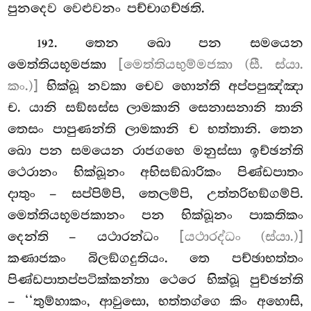
පුනදෙව වෙළුවනං පච්චාගච්ඡති.
. තෙන ඛො පන සමයෙන
192
මෙත්තියභූමජකා
[මෙත්තියභුම්මජකා (සී. ස්යා.
කං.)]
භික්ඛූ නවකා චෙව හොන්ති අප්පපුඤ්ඤා
ච. යානි සඞ්ඝස්ස ලාමකානි සෙනාසනානි තානි
තෙසං පාපුණන්ති ලාමකානි ච භත්තානි. තෙන
ඛො පන සමයෙන රාජගහෙ මනුස්සා ඉච්ඡන්ති
ථෙරානං භික්ඛූනං අභිසඞ්ඛාරිකං පිණ්ඩපාතං
දාතුං – සප්පිම්පි, තෙලම්පි, උත්තරිභඞ්ගම්පි.
මෙත්තියභූමජකානං පන භික්ඛූනං පාකතිකං
දෙන්ති – යථාරන්ධං
[යථාරද්ධං (ස්යා.)]
කණාජකං බිලඞ්ගදුතියං. තෙ පච්ඡාභත්තං
පිණ්ඩපාතප්පටික්කන්තා ථෙරෙ භික්ඛූ පුච්ඡන්ති
– ‘‘තුම්හාකං, ආවුසො, භත්තග්ගෙ කිං අහොසි,