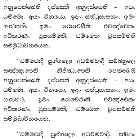
අනුපෙක්ඛෙති දස්සෙති අනුදස්සෙති – අයං
ධම්මො, අයං විනයො, ඉදං සත්ථුසාසනං, ඉමං
ගණ්හාහි, ඉමං රොචෙහීති. එවඤ්චෙතං
අධිකරණං වූපසම්මති, ධම්මෙන වූපසම්මති
සම්මුඛාවිනයෙන.
‘‘ධම්මවාදී පුග්ගලො අධම්මවාදී සම්බහුලෙ
සඤ්ඤාපෙති නිජ්ඣාපෙති පෙක්ඛෙති
අනුපෙක්ඛෙති දස්සෙති අනුදස්සෙති – අයං
ධම්මො, අයං විනයො, ඉදං සත්ථුසාසනං, ඉමං
ගණ්හථ, ඉමං රොචෙථාති. එවඤ්චෙතං
අධිකරණං වූපසම්මති, ධම්මෙන වූපසම්මති
සම්මුඛාවිනයෙන.
‘‘ධම්මවාදී පුග්ගලො අධම්මවාදිං සඞ්ඝං