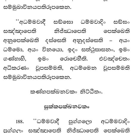
සම්මුඛාවිනයපතිරූපකෙන.
‘‘අධම්මවාදී සඞ්ඝො ධම්මවාදිං සඞ්ඝං
සඤ්ඤාපෙති නිජ්ඣාපෙති පෙක්ඛෙති
අනුපෙක්ඛෙති දස්සෙති අනුදස්සෙති – අයං
ධම්මො, අයං විනයො, ඉදං
සත්ථුසාසනං, ඉමං
ගණ්හාහි, ඉමං රොචෙහීති. එවඤ්චෙතං
අධිකරණං වූපසම්මති, අධම්මෙන
වූපසම්මති
සම්මුඛාවිනයපතිරූපකෙන.
කණ්හපක්ඛනවකං නිට්ඨිතං.
සුක්කපක්ඛනවකං
. ‘‘ධම්මවාදී පුග්ගලො අධම්මවාදිං
188
පුග්ගලං සඤ්ඤාපෙති නිජ්ඣාපෙති පෙක්ඛෙති