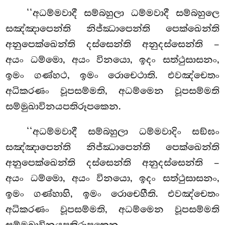
‘‘අධම්මවාදී
සම්බහුලා ධම්මවාදී සම්බහුලෙ
සඤ්ඤාපෙන්ති නිජ්ඣාපෙන්ති පෙක්ඛෙන්ති
අනුපෙක්ඛෙන්ති දස්සෙන්ති අනුදස්සෙන්ති –
අයං ධම්මො, අයං විනයො, ඉදං සත්ථුසාසනං,
ඉමං ගණ්හථ, ඉමං රොචෙථාති. එවඤ්චෙතං
අධිකරණං වූපසම්මති, අධම්මෙන වූපසම්මති
සම්මුඛාවිනයපතිරූපකෙන.
‘‘අධම්මවාදී සම්බහුලා ධම්මවාදිං සඞ්ඝං
සඤ්ඤාපෙන්ති නිජ්ඣාපෙන්ති පෙක්ඛෙන්ති
අනුපෙක්ඛෙන්ති දස්සෙන්ති අනුදස්සෙන්ති –
අයං ධම්මො, අයං විනයො, ඉදං සත්ථුසාසනං,
ඉමං ගණ්හාහි, ඉමං රොචෙහීති. එවඤ්චෙතං
අධිකරණං වූපසම්මති, අධම්මෙන වූපසම්මති
සම්මුඛාවිනයපතිරූපකෙන.