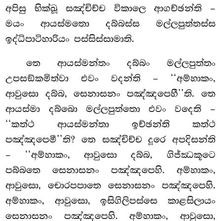
අපිසු භික්ඛූ සඤ්චිච්ච විකාලෙ ආගච්ඡන්ති –
මයං ආයස්මතො දබ්බස්ස මල්ලපුත්තස්ස
ඉද්ධිපාටිහාරියං පස්සිස්සාමාති.
තෙ ආයස්මන්තං දබ්බං මල්ලපුත්තං
උපසඞ්කමිත්වා එවං වදන්ති – ‘‘අම්හාකං,
ආවුසො දබ්බ, සෙනාසනං පඤ්ඤපෙහී’’ති. තෙ
ආයස්මා දබ්බො මල්ලපුත්තො එවං වදෙති –
‘‘කත්ථ ආයස්මන්තා ඉච්ඡන්ති කත්ථ
පඤ්ඤපෙමී’’ති? තෙ සඤ්චිච්ච දූරෙ අපදිසන්ති
– ‘‘අම්හාකං, ආවුසො දබ්බ, ගිජ්ඣකූටෙ
පබ්බතෙ සෙනාසනං
පඤ්ඤපෙහි. අම්හාකං,
ආවුසො, චොරපපාතෙ සෙනාසනං පඤ්ඤපෙහි.
අම්හාකං, ආවුසො, ඉසිගිලිපස්සෙ කාළසිලායං
සෙනාසනං පඤ්ඤපෙහි. අම්හාකං, ආවුසො,