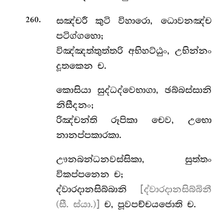
.
සඤ්චරී
කුටි විහාරො, ධොවනඤ්ච
260
පටිග්ගහො;
විඤ්ඤත්තුත්තරි අභිහට්ඨුං, උභින්නං
දූතකෙන ච.
කොසියා සුද්ධද්වෙභාගා, ඡබ්බස්සානි
නිසීදනං;
රිඤ්චන්ති රූපිකා චෙව, උභො
නානප්පකාරකා.
ඌනබන්ධනවස්සිකා, සුත්තං
විකප්පනෙන ච;
ද්වාරදානසිබ්බානි
[ද්වාරදානසිබ්බිනී
(සී. ස්යා.)]
ච, පූවපච්චයජොති ච.