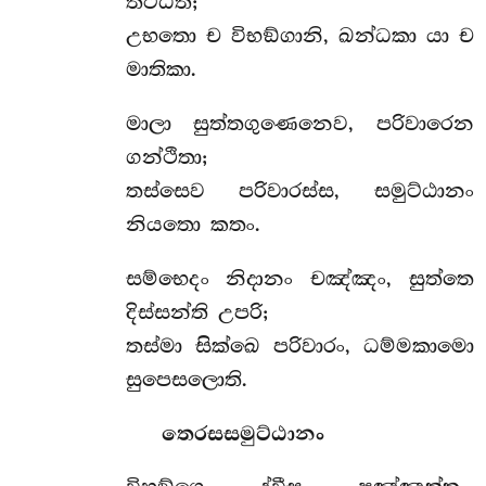
තිට්ඨති;
උභතො ච විභඞ්ගානි, ඛන්ධකා යා ච
මාතිකා.
මාලා සුත්තගුණෙනෙව, පරිවාරෙන
ගන්ථිතා;
තස්සෙව පරිවාරස්ස, සමුට්ඨානං
නියතො කතං.
සම්භෙදං
නිදානං චඤ්ඤං, සුත්තෙ
දිස්සන්ති උපරි;
තස්මා සික්ඛෙ පරිවාරං, ධම්මකාමො
සුපෙසලොති.
තෙරසසමුට්ඨානං