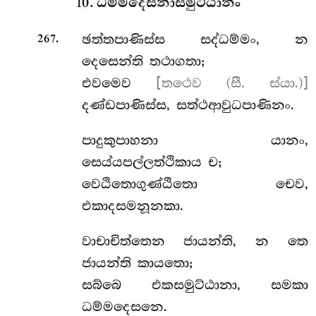
10. ධම්මදෙසනාසමුට්ඨානං
.
ඡත්තපාණිස්ස සද්ධම්මං, න
267
දෙසෙන්ති තථාගතා;
එවමෙව
[තථෙව (සී. ස්යා.)]
දණ්ඩපාණිස්ස, සත්ථආවුධපාණිනං.
පාදුකුපාහනා යානං,
සෙය්යපල්ලත්ථිකාය ච;
වෙඨිතොගුණ්ඨිතො චෙව,
එකාදසමනූනකා.
වාචාචිත්තෙන ජායන්ති, න තෙ
ජායන්ති කායතො;
සබ්බෙ එකසමුට්ඨානා, සමකා
ධම්මදෙසනෙ.