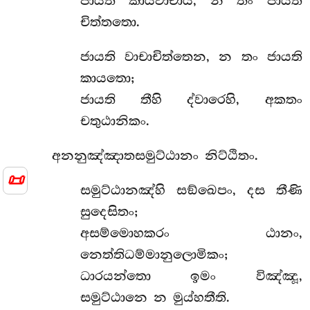
ජායති කායවාචාය, න තං ජායති
චිත්තතො.
ජායති වාචාචිත්තෙන, න තං ජායති
කායතො;
ජායති
තීහි ද්වාරෙහි, අකතං
චතුඨානිකං.
අනනුඤ්ඤාතසමුට්ඨානං නිට්ඨිතං.
📜
සමුට්ඨානඤ්හි සඞ්ඛෙපං, දස තීණි
සුදෙසිතං;
අසම්මොහකරං ඨානං,
නෙත්තිධම්මානුලොමිකං;
ධාරයන්තො ඉමං විඤ්ඤූ,
සමුට්ඨානෙ න මුය්හතීති.