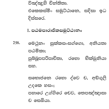
විඤ්ඤූහි චින්තිතා.
එකෙකස්මිං සමුට්ඨානෙ, සදිසා ඉධ
දිස්සරෙ.
1. පඨමපාරාජිකසමුට්ඨානං
.
මෙථුනං
සුක්කසංසග්ගො, අනියතා
258
පඨමිකා;
පුබ්බූපපරිපාචිතා, රහො භික්ඛුනියා
සහ.
සභොජනෙ රහො ද්වෙ ච, අඞ්ගුලි
උදකෙ හසං;
පහාරෙ
උග්ගිරෙ චෙව, තෙපඤ්ඤාසා
ච සෙඛියා.