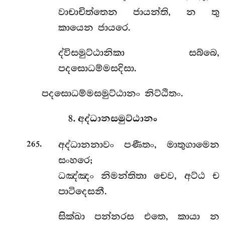
වාචාචිත්තෙන ජායන්ති, න තු
කායෙන ජායරෙ.
ද්විසමුට්ඨානිකා සබ්බෙ,
පදසොධම්මසදිසා.
පදසොධම්මසමුට්ඨානං නිට්ඨිතං.
8. අද්ධානසමුට්ඨානං
.
අද්ධානනාවං
පණීතං, මාතුගාමෙන
265
සංහරෙ;
ධඤ්ඤං නිමන්තිතා චෙව, අට්ඨ ච
පාටිදෙසනී.
සික්ඛා පන්නරස එතෙ, කායා න