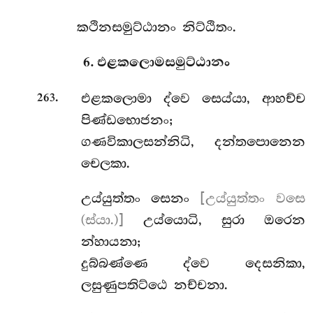
කථිනසමුට්ඨානං නිට්ඨිතං.
6. එළකලොමසමුට්ඨානං
.
එළකලොමා
ද්වෙ සෙය්යා, ආහච්ච
263
පිණ්ඩභොජනං;
ගණවිකාලසන්නිධි, දන්තපොනෙන
චෙලකා.
උය්යුත්තං සෙනං
[උය්යුත්තං වසෙ
(ස්යා.)]
උය්යොධි, සුරා ඔරෙන
න්හායනා;
දුබ්බණ්ණෙ ද්වෙ දෙසනිකා,
ලසුණුපතිට්ඨෙ නච්චනා.