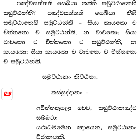
පඤ්චසත්තති සෙඛියා කතිහි සමුට්ඨානෙහි
සමුට්ඨන්ති? පඤ්චසත්තති සෙඛියා තීහි
සමුට්ඨානෙහි සමුට්ඨන්ති – සියා කායතො ච
චිත්තතො ච සමුට්ඨන්ති, න වාචතො; සියා
වාචතො ච චිත්තතො ච සමුට්ඨන්ති, න
කායතො; සියා කායතො ච වාචතො ච චිත්තතො
ච සමුට්ඨන්ති.
සමුට්ඨානං නිට්ඨිතං.
📜
තස්සුද්දානං –
අචිත්තකුසලා චෙව, සමුට්ඨානඤ්ච
සබ්බථා;
යථාධම්මෙන ඤායෙන, සමුට්ඨානං
විජානථාති.