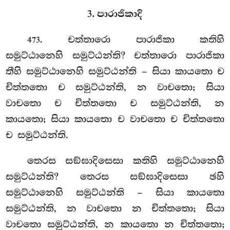
3. පාරාජිකාදි
. චත්තාරො පාරාජිකා කතිහි
473
සමුට්ඨානෙහි සමුට්ඨන්ති? චත්තාරො පාරාජිකා
තීහි සමුට්ඨානෙහි සමුට්ඨන්ති – සියා කායතො ච
චිත්තතො ච සමුට්ඨන්ති, න වාචතො; සියා
වාචතො ච චිත්තතො ච සමුට්ඨන්ති, න
කායතො; සියා කායතො ච වාචතො ච චිත්තතො
ච සමුට්ඨන්ති.
තෙරස
සඞ්ඝාදිසෙසා කතිහි සමුට්ඨානෙහි
සමුට්ඨන්ති? තෙරස සඞ්ඝාදිසෙසා ඡහි
සමුට්ඨානෙහි සමුට්ඨන්ති – සියා කායතො
සමුට්ඨන්ති, න වාචතො න චිත්තතො; සියා
වාචතො සමුට්ඨන්ති, න කායතො න චිත්තතො;