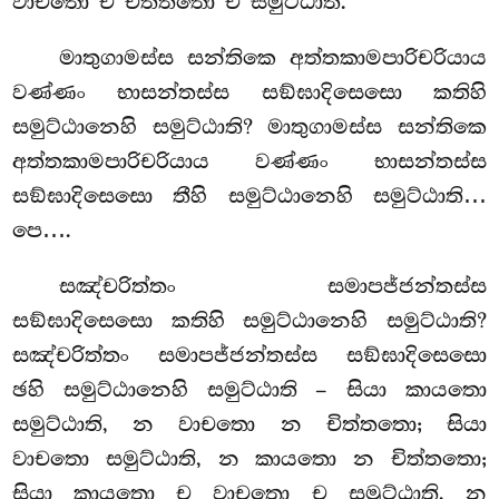
වාචතො ච චිත්තතො ච සමුට්ඨාති.
මාතුගාමස්ස සන්තිකෙ අත්තකාමපාරිචරියාය
වණ්ණං භාසන්තස්ස සඞ්ඝාදිසෙසො කතිහි
සමුට්ඨානෙහි සමුට්ඨාති? මාතුගාමස්ස සන්තිකෙ
අත්තකාමපාරිචරියාය වණ්ණං භාසන්තස්ස
සඞ්ඝාදිසෙසො තීහි සමුට්ඨානෙහි සමුට්ඨාති…
පෙ….
සඤ්චරිත්තං සමාපජ්ජන්තස්ස
සඞ්ඝාදිසෙසො කතිහි සමුට්ඨානෙහි සමුට්ඨාති?
සඤ්චරිත්තං සමාපජ්ජන්තස්ස සඞ්ඝාදිසෙසො
ඡහි සමුට්ඨානෙහි සමුට්ඨාති – සියා කායතො
සමුට්ඨාති, න වාචතො න චිත්තතො; සියා
වාචතො සමුට්ඨාති, න කායතො න චිත්තතො;
සියා කායතො ච වාචතො ච සමුට්ඨාති, න