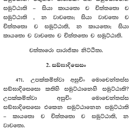
සමුට්ඨාති – සියා කායතො ච චිත්තතො ච
සමුට්ඨාති
, න වාචතො; සියා වාචතො ච
චිත්තතො ච සමුට්ඨාති, න කායතො; සියා
කායතො ච වාචතො ච චිත්තතො ච සමුට්ඨාති.
චත්තාරො පාරාජිකා නිට්ඨිතා.
2. සඞ්ඝාදිසෙසං
. උපක්කමිත්වා අසුචිං මොචෙන්තස්ස
471
සඞ්ඝාදිසෙසො කතිහි සමුට්ඨානෙහි සමුට්ඨාති?
උපක්කමිත්වා අසුචිං මොචෙන්තස්ස
සඞ්ඝාදිසෙසො එකෙන සමුට්ඨානෙන සමුට්ඨාති
– කායතො ච චිත්තතො ච සමුට්ඨාති, න
වාචතො.