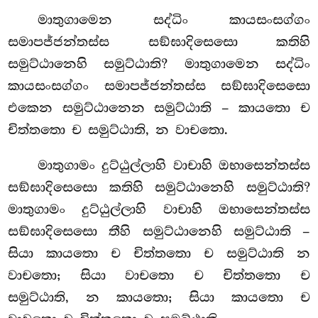
මාතුගාමෙන සද්ධිං කායසංසග්ගං
සමාපජ්ජන්තස්ස සඞ්ඝාදිසෙසො කතිහි
සමුට්ඨානෙහි සමුට්ඨාති? මාතුගාමෙන සද්ධිං
කායසංසග්ගං සමාපජ්ජන්තස්ස සඞ්ඝාදිසෙසො
එකෙන සමුට්ඨානෙන සමුට්ඨාති – කායතො ච
චිත්තතො ච සමුට්ඨාති, න වාචතො.
මාතුගාමං දුට්ඨුල්ලාහි වාචාහි ඔභාසෙන්තස්ස
සඞ්ඝාදිසෙසො කතිහි සමුට්ඨානෙහි සමුට්ඨාති?
මාතුගාමං දුට්ඨුල්ලාහි වාචාහි ඔභාසෙන්තස්ස
සඞ්ඝාදිසෙසො තීහි සමුට්ඨානෙහි සමුට්ඨාති –
සියා කායතො ච
චිත්තතො ච සමුට්ඨාති න
වාචතො; සියා වාචතො
ච චිත්තතො ච
සමුට්ඨාති, න කායතො; සියා කායතො ච