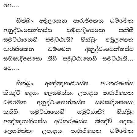
පෙ….
භික්ඛුං අමූලකෙන පාරාජිකෙන ධම්මෙන
අනුද්ධංසෙන්තස්ස සඞ්ඝාදිසෙසො කතිහි
සමුට්ඨානෙහි සමුට්ඨාති? භික්ඛුං අමූලකෙන
පාරාජිකෙන ධම්මෙන අනුද්ධංසෙන්තස්ස
සඞ්ඝාදිසෙසො තීහි සමුට්ඨානෙහි
සමුට්ඨාති…
පෙ….
භික්ඛුං අඤ්ඤභාගියස්ස අධිකරණස්ස
කිඤ්චි දෙසං ලෙසමත්තං උපාදාය පාරාජිකෙන
ධම්මෙන අනුද්ධංසෙන්තස්ස සඞ්ඝාදිසෙසො
කතිහි සමුට්ඨානෙහි සමුට්ඨාති? භික්ඛුං
අඤ්ඤභාගියස්ස අධිකරණස්ස කිඤ්චි දෙසං
ලෙසමත්තං උපාදාය පාරාජිකෙන ධම්මෙන