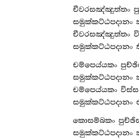
චීවරසඤ්ඤුත්තං පු
සමුක්කට්ඨපදානං 
චීවරසඤ්ඤුත්තං වි
සමුක්කට්ඨපදානං 
චම්පෙය්යකං පුච්ඡ
සමුක්කට්ඨපදානං 
චම්පෙය්යකං විස්ස
සමුක්කට්ඨපදානං 
කොසම්බකං පුච්ඡිස
සමුක්කට්ඨපදානං 