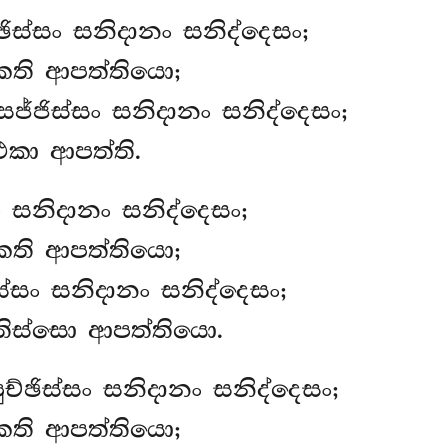
ඡිස්සං සනිදානං සනිද්දෙසං;
කති ආපත්තියො;
සජ්ජිස්සං සනිදානං සනිද්දෙසං;
එකා ආපත්ති.
ං සනිදානං සනිද්දෙසං;
කති ආපත්තියො;
ස්සං සනිදානං සනිද්දෙසං;
තිස්සො ආපත්තියො.
ච්ඡිස්සං සනිදානං සනිද්දෙසං;
කති ආපත්තියො;