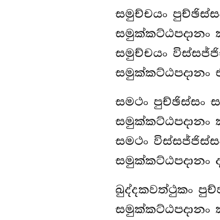
සමුච්චයං පුච්ඡිස්
සමුක්කට්ඨපදානං 
සමුච්චයං විස්සජ්ජ
සමුක්කට්ඨපදානං 
සමථං
පුච්ඡිස්සං 
සමුක්කට්ඨපදානං 
සමථං විස්සජ්ජිස්
සමුක්කට්ඨපදානං 
ඛුද්දකවත්ථුකං පුච
සමුක්කට්ඨපදානං 