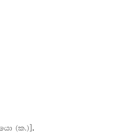
යො (ක.)]
.