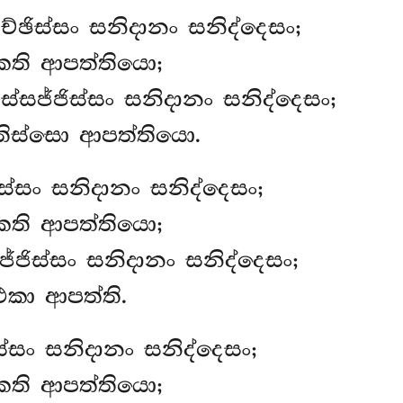
ච්ඡිස්සං සනිදානං සනිද්දෙසං;
කති ආපත්තියො;
ස්සජ්ජිස්සං සනිදානං සනිද්දෙසං;
තිස්සො ආපත්තියො.
ිස්සං සනිදානං සනිද්දෙසං;
කති ආපත්තියො;
ජ්ජිස්සං සනිදානං සනිද්දෙසං;
එකා ආපත්ති.
්සං සනිදානං සනිද්දෙසං;
කති ආපත්තියො;