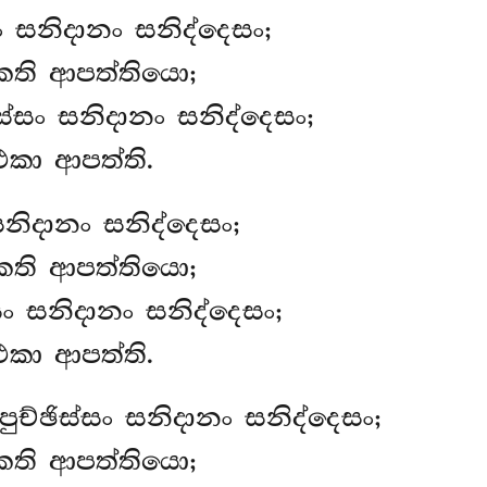
ං සනිදානං සනිද්දෙසං;
කති ආපත්තියො;
ස්සං සනිදානං සනිද්දෙසං;
එකා ආපත්ති.
සනිදානං සනිද්දෙසං;
කති ආපත්තියො;
සං සනිදානං සනිද්දෙසං;
එකා ආපත්ති.
පුච්ඡිස්සං සනිදානං සනිද්දෙසං;
කති ආපත්තියො;