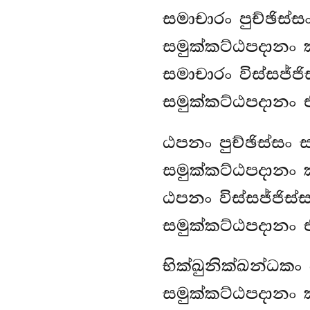
සමාචාරං පුච්ඡිස්ස
සමුක්කට්ඨපදානං 
සමාචාරං විස්සජ්ජි
සමුක්කට්ඨපදානං 
ඨපනං පුච්ඡිස්සං 
සමුක්කට්ඨපදානං 
ඨපනං විස්සජ්ජිස්
සමුක්කට්ඨපදානං 
භික්ඛුනික්ඛන්ධකං 
සමුක්කට්ඨපදානං 