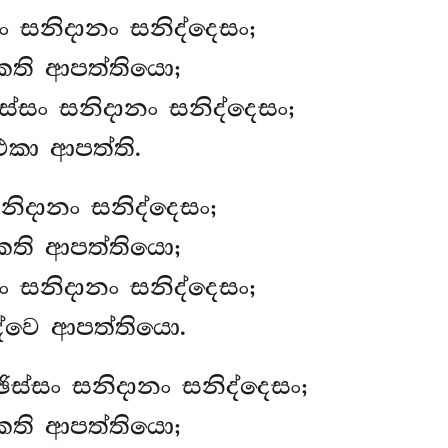
සං සනිදානං සනිද්දෙසං;
කති ආපත්තියො;
ිස්සං සනිදානං සනිද්දෙසං;
එකා ආපත්ති.
සනිදානං සනිද්දෙසං;
කති ආපත්තියො;
සං සනිදානං සනිද්දෙසං;
ද්වෙ ආපත්තියො.
්ඡිස්සං සනිදානං සනිද්දෙසං;
කති ආපත්තියො;