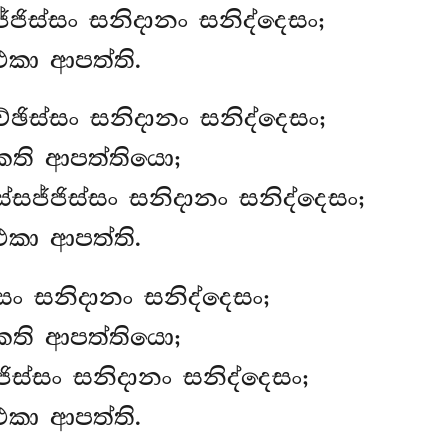
ජ්ජිස්සං සනිදානං සනිද්දෙසං;
එකා ආපත්ති.
්ඡිස්සං සනිදානං සනිද්දෙසං;
කති ආපත්තියො;
ස්සජ්ජිස්සං සනිදානං සනිද්දෙසං;
එකා ආපත්ති.
ස්සං සනිදානං සනිද්දෙසං;
කති ආපත්තියො;
්ජිස්සං සනිදානං සනිද්දෙසං;
එකා ආපත්ති.