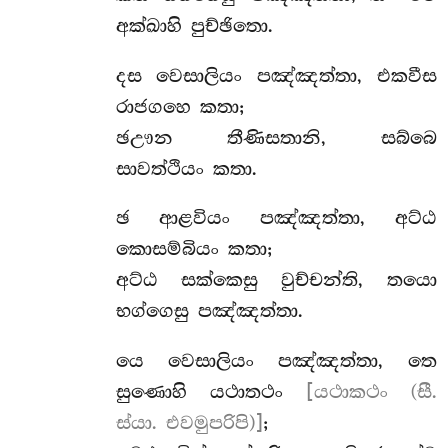
අක්ඛාහි පුච්ඡිතො.
දස
වෙසාලියං පඤ්ඤත්තා, එකවීස
රාජගහෙ කතා;
ඡඌන තීණිසතානි, සබ්බෙ
සාවත්ථියං කතා.
ඡ ආළවියං පඤ්ඤත්තා, අට්ඨ
කොසම්බියං කතා;
අට්ඨ සක්කෙසු වුච්චන්ති, තයො
භග්ගෙසු පඤ්ඤත්තා.
යෙ වෙසාලියං පඤ්ඤත්තා, තෙ
සුණොහි යථාතථං
[යථාකථං (සී.
ස්යා. එවමුපරිපි)]
;