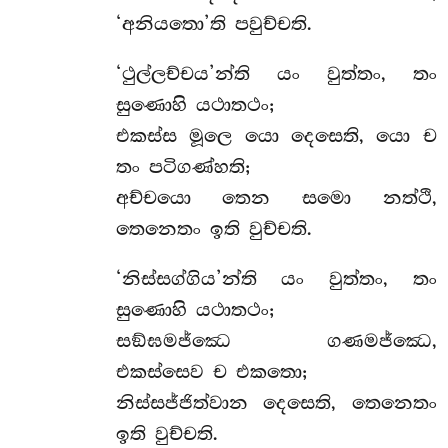
‘අනියතො’ති පවුච්චති.
‘ථුල්ලච්චය’න්ති යං වුත්තං, තං
සුණොහි යථාතථං;
එකස්ස
මූලෙ යො දෙසෙති, යො ච
තං පටිගණ්හති;
අච්චයො තෙන සමො නත්ථි,
තෙනෙතං ඉති වුච්චති.
‘නිස්සග්ගිය’න්ති යං වුත්තං, තං
සුණොහි යථාතථං;
සඞ්ඝමජ්ඣෙ ගණමජ්ඣෙ,
එකස්සෙව ච එකතො;
නිස්සජ්ජිත්වාන දෙසෙති, තෙනෙතං
ඉති වුච්චති.