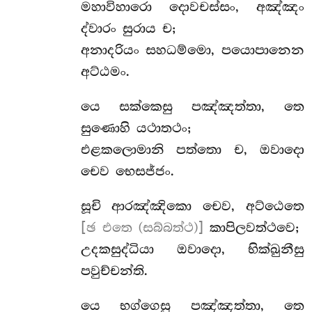
මහාවිහාරො දොවචස්සං, අඤ්ඤං
ද්වාරං සුරාය ච;
අනාදරියං සහධම්මො, පයොපානෙන
අට්ඨමං.
යෙ
සක්කෙසු පඤ්ඤත්තා, තෙ
සුණොහි යථාතථං;
එළකලොමානි පත්තො ච, ඔවාදො
චෙව භෙසජ්ජං.
සූචි ආරඤ්ඤිකො චෙව, අට්ඨෙතෙ
[ඡ එතෙ (සබ්බත්ථ)]
කාපිලවත්ථවෙ;
උදකසුද්ධියා
ඔවාදො, භික්ඛුනීසු
පවුච්චන්ති.
යෙ භග්ගෙසු පඤ්ඤත්තා, තෙ