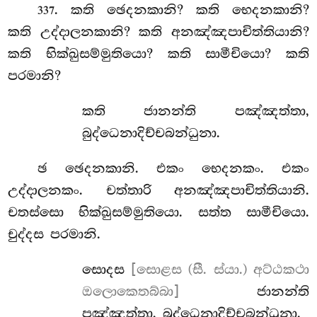
. කති
ඡෙදනකානි? කති භෙදනකානි?
337
කති උද්දාලනකානි? කති අනඤ්ඤපාචිත්තියානි?
කති භික්ඛුසම්මුතියො? කති සාමීචියො? කති
පරමානි?
කති ජානන්ති පඤ්ඤත්තා,
බුද්ධෙනාදිච්චබන්ධුනා.
ඡ ඡෙදනකානි. එකං භෙදනකං. එකං
උද්දාලනකං. චත්තාරි අනඤ්ඤපාචිත්තියානි.
චතස්සො භික්ඛුසම්මුතියො. සත්ත සාමීචියො.
චුද්දස පරමානි.
සොදස
[සොළස (සී. ස්යා.) අට්ඨකථා
ඔලොකෙතබ්බා]
ජානන්ති
පඤ්ඤත්තා, බුද්ධෙනාදිච්චබන්ධුනා.