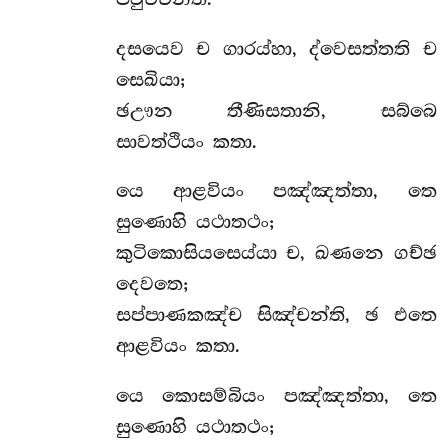
දසයෙව ච ගාරය්හා, ද්වෙසත්තති ච
සෙඛියා;
ඡඌන තීණිසතානි, සබ්බෙ
සාවත්ථියං කතා.
යෙ ආළවියං පඤ්ඤත්තා, තෙ
සුණොහි යථාතථං;
කුටිකොසියසෙය්යා ච, ඛණනෙ ගච්ඡ
දෙවතෙ;
සප්පාණකඤ්ච සිඤ්චන්ති, ඡ එතෙ
ආළවියං කතා.
යෙ කොසම්බියං පඤ්ඤත්තා, තෙ
සුණොහි යථාතථං;