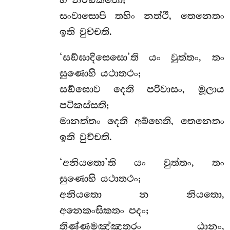
හි නිරඞ්කතො;
සංවාසොපි තහිං නත්ථි, තෙනෙතං
ඉති වුච්චති.
‘සඞ්ඝාදිසෙසො’ති යං වුත්තං, තං
සුණොහි යථාතථං;
සඞ්ඝොව දෙති පරිවාසං, මූලාය
පටිකස්සති;
මානත්තං දෙති අබ්භෙති, තෙනෙතං
ඉති වුච්චති.
‘අනියතො’ති යං වුත්තං, තං
සුණොහි යථාතථං;
අනියතො න නියතො,
අනෙකංසිකතං පදං;
තිණ්ණමඤ්ඤතරං ඨානං,