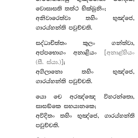
වොසාසති තත්ථ භික්ඛුනිං;
අනිවාරෙත්වා තහිං භුඤ්ජෙ,
ගාරය්හන්ති පවුච්චති.
සද්ධාචිත්තං
කුලං ගන්ත්වා,
අප්පභොගං අනාළියං
[අනාළ්හියං
(සී. ස්යා.)]
;
අගිලානො තහිං භුඤ්ජෙ,
ගාරය්හන්ති පවුච්චති.
යො චෙ අරඤ්ඤෙ විහරන්තො,
සාසඞ්කෙ සභයානකෙ;
අවිදිතං තහිං භුඤ්ජෙ, ගාරය්හන්ති
පවුච්චති.