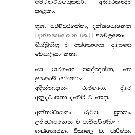
මෙථුනවිග්ගහුත්තරි, අතිරෙකඤ්ච
කාළකං.
භූතං පරම්පරභත්තං, දන්තපොනෙන
[දන්තපොණෙන (ක.)]
අචෙලකො;
භික්ඛුනීසු ච අක්කොසො, දසෙතෙ
වෙසාලියං කතා.
යෙ රාජගහෙ පඤ්ඤත්තා, තෙ
සුණොහි යථාතථං;
අදින්නාදානං රාජගහෙ, ද්වෙ
අනුද්ධංසනා ද්වෙපි ච භෙදා.
අන්තරවාසකං රූපියං සුත්තං,
උජ්ඣාපනෙන ච පාචිතපිණ්ඩං
;
ගණභොජනං විකාලෙ ච, චාරිත්තං