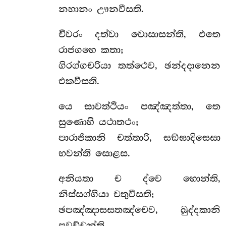
නහානං ඌනවීසති.
චීවරං දත්වා වොසාසන්ති, එතෙ
රාජගහෙ කතා;
ගිරග්ගචරියා තත්ථෙව, ඡන්දදානෙන
එකවීසති.
යෙ
සාවත්ථියං පඤ්ඤත්තා, තෙ
සුණොහි යථාතථං;
පාරාජිකානි චත්තාරි, සඞ්ඝාදිසෙසා
භවන්ති සොළස.
අනියතා ච ද්වෙ හොන්ති,
නිස්සග්ගියා චතුවීසති;
ඡපඤ්ඤාසසතඤ්චෙව, ඛුද්දකානි
පවුච්චන්ති.