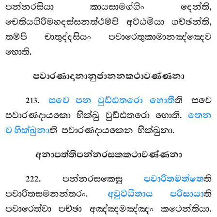
පන්නරසියා කායසාමග්ගිං දෙන්ති,
චෙතියගිරිමහදස්සනත්ථම්පි අට්ඨමියා ගච්ඡන්ති,
තම්පි චාතුද්දසියං පවාරෙතුකාමානඤ්ඤෙව
හොති.
පවාරණාදානානුජානනකථාවණ්ණනා
.
සචෙ පන වුඩ්ඪතරො හොතී
ති සචෙ
213
පවාරණදායකො භික්ඛු වුඩ්ඪතරො හොති.
තෙන
ච භික්ඛුනා
ති පවාරණදායකෙන භික්ඛුනා.
අනාපත්තිපන්නරසකකථාවණ්ණනා
. පන්නරසකෙසු
පවාරිතමත්තෙ
ති
222
පවාරිතසමනන්තරං.
අවුට්ඨිතාය පරිසායා
ති
පවාරෙත්වා පච්ඡා අඤ්ඤමඤ්ඤං කථෙන්තියා.