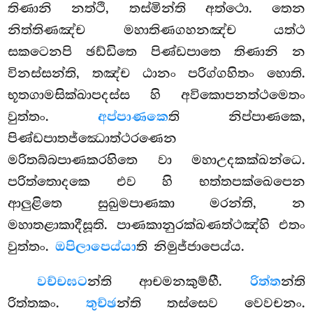
තිණානි නත්ථි, තස්මින්ති අත්ථො. තෙන
නිත්තිණඤ්ච මහාතිණගහනඤ්ච යත්ථ
සකටෙනපි ඡඩ්ඩිතෙ පිණ්ඩපාතෙ තිණානි න
විනස්සන්ති, තඤ්ච ඨානං පරිග්ගහිතං හොති.
භූතගාමසික්ඛාපදස්ස හි අවිකොපනත්ථමෙතං
වුත්තං.
අප්පාණකෙ
ති නිප්පාණකෙ,
පිණ්ඩපාතජ්ඣොත්ථරණෙන
මරිතබ්බපාණකරහිතෙ වා මහාඋදකක්ඛන්ධෙ.
පරිත්තොදකෙ එව හි භත්තපක්ඛෙපෙන
ආලුළිතෙ සුඛුමපාණකා මරන්ති, න
මහාතළාකාදීසූති. පාණකානුරක්ඛණත්ථඤ්හි එතං
වුත්තං.
ඔපිලාපෙය්යා
ති නිමුජ්ජාපෙය්ය.
වච්චඝට
න්ති ආචමනකුම්භී.
රිත්ත
න්ති
රිත්තකං.
තුච්ඡ
න්ති තස්සෙව වෙවචනං.