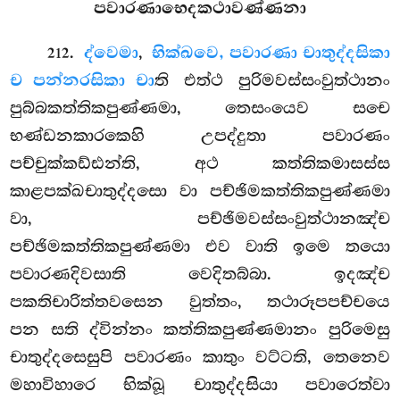
පවාරණාභෙදකථාවණ්ණනා
.
ද්වෙමා
,
භික්ඛවෙ, පවාරණා චාතුද්දසිකා
212
ච පන්නරසිකා චා
ති එත්ථ පුරිමවස්සංවුත්ථානං
පුබ්බකත්තිකපුණ්ණමා, තෙසංයෙව සචෙ
භණ්ඩනකාරකෙහි උපද්දුතා පවාරණං
පච්චුක්කඩ්ඪන්ති, අථ කත්තිකමාසස්ස
කාළපක්ඛචාතුද්දසො වා පච්ඡිමකත්තිකපුණ්ණමා
වා, පච්ඡිමවස්සංවුත්ථානඤ්ච
පච්ඡිමකත්තිකපුණ්ණමා එව වාති ඉමෙ තයො
පවාරණදිවසාති වෙදිතබ්බා. ඉදඤ්ච
පකතිචාරිත්තවසෙන වුත්තං, තථාරූපපච්චයෙ
පන සති ද්වින්නං කත්තිකපුණ්ණමානං පුරිමෙසු
චාතුද්දසෙසුපි පවාරණං කාතුං වට්ටති, තෙනෙව
මහාවිහාරෙ භික්ඛූ චාතුද්දසියා පවාරෙත්වා