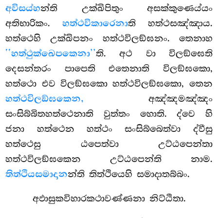
අවිසය්හ
න්ති උක්ඛිපිතුං අසක්කුණෙය්යං
අතිභාරිකං.
හත්ථවිකාරෙනා
ති හත්ථසඤ්ඤාය.
හත්ථෙහි උක්ඛිපනං හත්ථවිලඞ්ඝනං. තෙනාහ
‘‘හත්ථුක්ඛෙපකෙනා’’
ති. අථ වා විලඞ්ඝෙති
දෙසන්තරං පාපෙති එතෙනාති විලඞ්ඝකො,
හත්ථො එව විලඞ්ඝකො හත්ථවිලඞ්ඝකො, තෙන
හත්ථවිලඞ්ඝකෙන,
අඤ්ඤමඤ්ඤං
සංසිබ්බිතහත්ථෙනාති වුත්තං හොති. ද්වෙ හි
ජනා හත්ථෙන හත්ථං සංසිබ්බෙත්වා ද්වීසු
හත්ථෙසු ඨපෙත්වා උට්ඨපෙන්තා
හත්ථවිලඞ්ඝකෙන උට්ඨපෙන්ති නාම.
තිත්ථියසමාදාන
න්ති තිත්ථියෙහි සමාදාතබ්බං.
අඵාසුකවිහාරකථාවණ්ණනා නිට්ඨිතා.