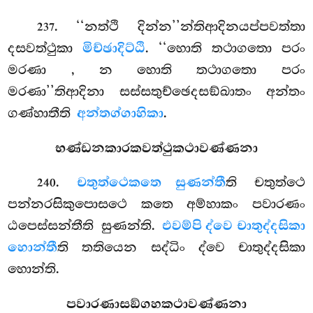
. ‘‘නත්ථි දින්න’’න්තිආදිනයප්පවත්තා
237
දසවත්ථුකා
මිච්ඡාදිට්ඨි
. ‘‘හොති තථාගතො පරං
මරණා
, න හොති තථාගතො පරං
මරණා’’තිආදිනා සස්සතුච්ඡෙදසඞ්ඛාතං අන්තං
ගණ්හාතීති
අන්තග්ගාහිකා
.
භණ්ඩනකාරකවත්ථුකථාවණ්ණනා
.
චතුත්ථෙ
කතෙ සුණන්තී
ති චතුත්ථෙ
240
පන්නරසිකුපොසථෙ කතෙ අම්හාකං පවාරණං
ඨපෙස්සන්තීති සුණන්ති.
එවම්පි ද්වෙ චාතුද්දසිකා
හොන්තී
ති තතියෙන සද්ධිං ද්වෙ චාතුද්දසිකා
හොන්ති.
පවාරණාසඞ්ගහකථාවණ්ණනා