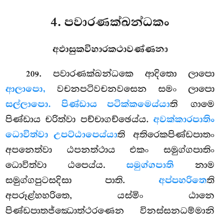
4. පවාරණක්ඛන්ධකං
අඵාසුකවිහාරකථාවණ්ණනා
. පවාරණක්ඛන්ධකෙ
ආදිතො ලාපො
209
ආලාපො,
වචනපටිවචනවසෙන සමං ලාපො
සල්ලාපො. පිණ්ඩාය පටික්කමෙය්යා
ති ගාමෙ
පිණ්ඩාය චරිත්වා පච්චාගච්ඡෙය්ය.
අවක්කාරපාතිං
ධොවිත්වා උපට්ඨාපෙය්යා
ති අතිරෙකපිණ්ඩපාතං
අපනෙත්වා ඨපනත්ථාය එකං සමුග්ගපාතිං
ධොවිත්වා ඨපෙය්ය.
සමුග්ගපාති
නාම
සමුග්ගපුටසදිසා පාති.
අප්පහරිතෙ
ති
අපරූළ්හහරිතෙ, යස්මිං ඨානෙ
පිණ්ඩපාතජ්ඣොත්ථරණෙන විනස්සනධම්මානි