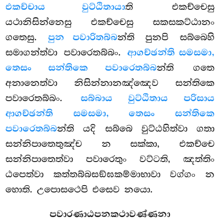
එකච්චාය වුට්ඨිතායා
ති එකච්චෙසු
යථානිසින්නෙසු එකච්චෙසු සකසකට්ඨානං
ගතෙසු.
පුන පවාරිතබ්බ
න්ති පුනපි සබ්බෙහි
සමාගන්ත්වා පවාරෙතබ්බං.
ආගච්ඡන්ති සමසමා,
තෙසං සන්තිකෙ පවාරෙතබ්බ
න්ති ගතෙ
අනානෙත්වා නිසින්නානඤ්ඤෙව සන්තිකෙ
පවාරෙතබ්බං.
සබ්බාය වුට්ඨිතාය පරිසාය
ආගච්ඡන්ති සමසමා, තෙසං සන්තිකෙ
පවාරෙතබ්බ
න්ති යදි සබ්බෙ වුට්ඨහිත්වා ගතා
සන්නිපාතෙතුඤ්ච න සක්කා, එකච්චෙ
සන්නිපාතෙත්වා පවාරෙතුං වට්ටති, ඤත්තිං
ඨපෙත්වා කත්තබ්බසඞ්ඝකම්මාභාවා වග්ගං න
හොති. උපොසථෙපි එසෙව නයො.
පවාරණාඨපනකථාවණ්ණනා