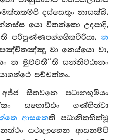
තමත්තකම්පි දස්සෙතුං නාසක්ඛි.
්නස්ස යො විතක්කො උදපාදි,
ා
ති පරිපුණ්ණපග්ගහිතවීරියා.
න
ිපඤ්චිතඤ්ඤූ වා නෙය්යො වා,
 න මුච්චතී’’ති සන්නිට්ඨානං
ොගත්ථෙ පච්චත්තං.
අජ්ජ සීතවනෙ පධානභූමියං
්කං සහොඩ්ඪං ගණ්හිත්වා
ත්තෙ ආසනෙ
ති පධානිකභික්ඛූ
දනත්ථං යථාලාභෙන ආසනම්පි