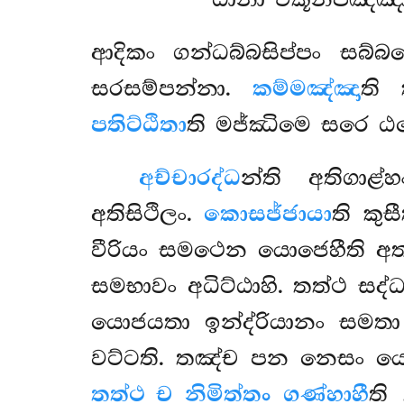
ඨානා එකූනපඤ්ඤා
ආදිකං ගන්ධබ්බසිප්පං සබ
සරසම්පන්නා.
කම්මඤ්ඤා
ති 
පතිට්ඨිතා
ති මජ්ඣිමෙ සරෙ ඨපෙ
අච්චාරද්ධ
න්ති අතිගාළ්
අතිසිථිලං.
කොසජ්ජායා
ති කු
වීරියං සමථෙන යොජෙහීති අ
සමභාවං අධිට්ඨාහි. තත්ථ සද
යොජයතා ඉන්ද්රියානං සමතා 
වට්ටති. තඤ්ච පන නෙසං ය
තත්ථ ච නිමිත්තං ගණ්හාහී
ති