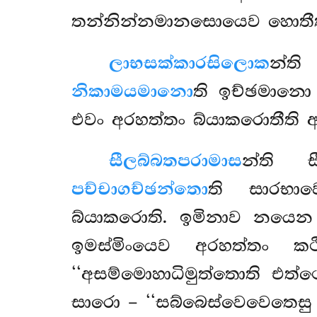
තන්නින්නමානසොයෙව හොතීත
ලාභසක්කාරසිලොක
න්ත
නිකාමයමානො
ති ඉච්ඡමාන
එවං අරහත්තං බ්යාකරොතීති 
සීලබ්බතපරාමාස
න්ති 
පච්චාගච්ඡන්තො
ති සාරභ
බ්යාකරොති. ඉමිනාව නයෙන ස
ඉමස්මිංයෙව අරහත්තං කථ
‘‘අසම්මොහාධිමුත්තොති
එත්ථ
සාරො – ‘‘සබ්බෙස්වෙවෙතෙසු අ