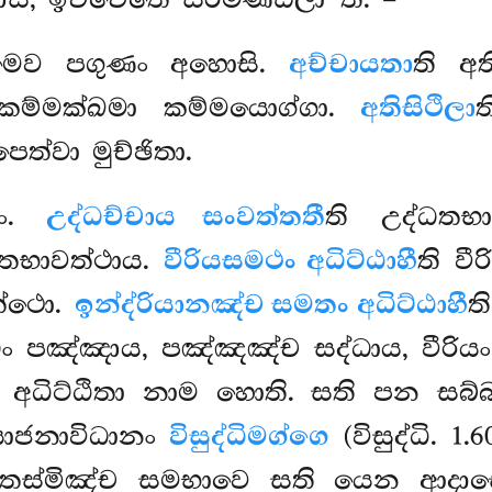
ස, ඉච්චෙතෙ සරමණ්ඩලා’’ති. –
්බමෙව පගුණං අහොසි.
අච්චායතා
ති අ
කම්මක්ඛමා කම්මයොග්ගා.
අතිසිථිලා
ත්වා මුච්ඡිතා.
හං.
උද්ධච්චාය සංවත්තතී
ති උද්ධතභ
සීතභාවත්ථාය.
වීරියසමථං අධිට්ඨාහී
ති වී
ත්ථො.
ඉන්ද්රියානඤ්ච සමතං අධිට්ඨාහී
ත
්ධං පඤ්ඤාය, පඤ්ඤඤ්ච සද්ධාය, වීරියං
අධිට්ඨිතා නාම හොති. සති පන සබ්බ
ොජනාවිධානං
විසුද්ධිමග්ගෙ
(විසුද්ධි. 
 තස්මිඤ්ච සමභාවෙ සති යෙන ආදාසෙ