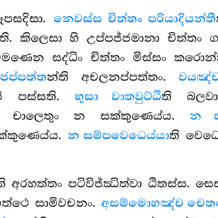
ූපසදිසා.
නෙවස්ස චිත්තං පරියාදියන්තී
ි. කිලෙසා හි උප්පජ්ජමානා චිත්තං 
්මණෙන සද්ධිං චිත්තං මිස්සං කරොන්ත
ප්පත්ත
න්ති අචලනප්පත්තං.
වයඤ්ච
්පි පස්සති.
භුසා වාතවුට්ඨී
ති බලව
 චාලෙතුං න සක්කුණෙය්ය.
න ස
ක්කුණෙය්ය.
න සම්පවෙධෙය්යා
ති වෙධ
ති අරහත්තං පටිවිජ්ඣිත්වා ඨිතස්ස. ස
ත්ථෙ සාමිවචනං.
අසම්මොහඤ්ච චෙ