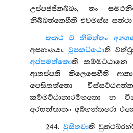
උප්පජ්ජිතබ්බං, තං සමථනි
නිබ්බත්තෙහීති එවමස්ස සත්ථා
තත්ථ ච නිමිත්තං අග්ග
අසහායො.
වූපකට්ඨො
ති වත්
අප්පමත්තො
ති
කම්මට්ඨානෙ
ආතප්පති කිලෙසෙහීති ආතා
පෙසිතත්තො විස්සට්ඨඅ
කම්මට්ඨානාරම්භතො න ච
අරහන්තානං අබ්භන්තරො එක
244
.
වුසිතවා
ති වුත්ථබ්ර