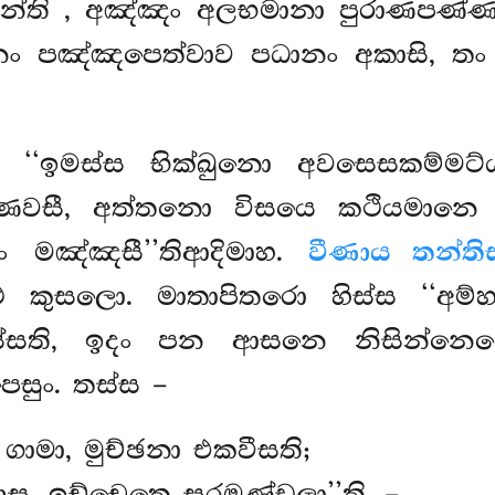
න්ති
, අඤ්ඤං අලභමානා පුරාණපණ්ණානි
 පඤ්ඤපෙත්වාව පධානං අකාසි, තං 
ා ‘‘ඉමස්ස භික්ඛුනො අවසෙසකම්මට
ණවසී, අත්තනො විසයෙ කථියමානෙ ඛි
ං මඤ්ඤසී’’තිආදිමාහ.
වීණාය තන්ති
කුසලො. මාතාපිතරො හිස්ස ‘‘අම්හ
්සති, ඉදං පන ආසනෙ නිසින්නෙනෙව
ෙසුං. තස්ස –
ගාමා, මුච්ඡනා එකවීසති;