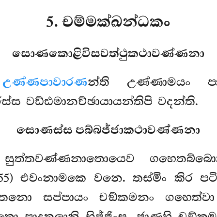
5. චම්මක්ඛන්ධකං
සොණකොළිවිසවත්ථුකථාවණ්ණනා
ෙ
උණ්ණපාවාරණ
න්ති උණ්ණාමයං 
ස්ස වඩ්ඪමානච්ඡායායන්තිපි වදන්ති.
සොණස්ස පබ්බජ්ජාකථාවණ්ණනා
සුත්තවණ්ණනාතොයෙව ගහෙතබ්බොති
3.6.55) එවංනාමකෙ වනෙ. තස්මිං කිර 
ත්තනො සප්පායං චඞ්කමනං ගහෙත්ව
තො පාදතලානි භිජ්ජිංසු, ජාණූහි චඞ්