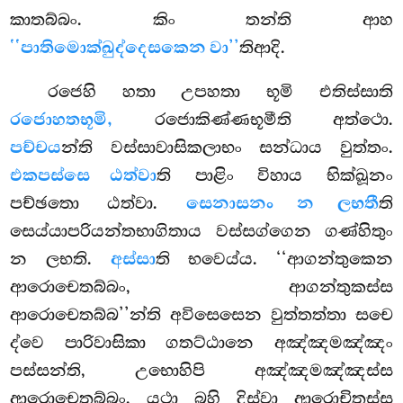
කාතබ්බං. කිං තන්ති ආහ
‘‘පාතිමොක්ඛුද්දෙසකෙන වා’’
තිආදි.
රජෙහි
හතා උපහතා භූමි එතිස්සාති
රජොහතභූමි,
රජොකිණ්ණභූමීති අත්ථො.
පච්චය
න්ති වස්සාවාසිකලාභං සන්ධාය වුත්තං.
එකපස්සෙ ඨත්වා
ති පාළිං විහාය භික්ඛූනං
පච්ඡතො ඨත්වා.
සෙනාසනං න ලභතී
ති
සෙය්යාපරියන්තභාගිතාය වස්සග්ගෙන ගණ්හිතුං
න ලභති.
අස්සා
ති භවෙය්ය. ‘‘ආගන්තුකෙන
ආරොචෙතබ්බං, ආගන්තුකස්ස
ආරොචෙතබ්බ’’න්ති අවිසෙසෙන වුත්තත්තා සචෙ
ද්වෙ පාරිවාසිකා ගතට්ඨානෙ අඤ්ඤමඤ්ඤං
පස්සන්ති, උභොහිපි අඤ්ඤමඤ්ඤස්ස
ආරොචෙතබ්බං. යථා බහි දිස්වා ආරොචිතස්ස