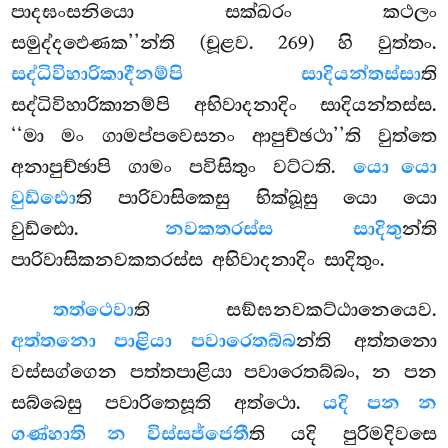
පාදඝංසනියො සක්ඛරං කථලං
සමුද්දඵෙණක’’න්ති (චූළව. 269) හි වුත්තං.
සද්ධිවිහාරිකාදීනම්පි සාදියන්තස්සා
ති
සද්ධිවිහාරිකානම්පි අභිවාදනාදිං සාදියන්තස්ස.
‘‘මා මං ගාමප්පවෙසනං ආපුච්ඡථා’’ති වුත්තෙ
අනාපුච්ඡාපි ගාමං පවිසිතුං වට්ටති.
යො යො
වුඩ්ඪො
ති පාරිවාසිකෙසු භික්ඛූසු යො යො
වුඩ්ඪො.
නවකතරස්ස සාදිතු
න්ති
පාරිවාසිකනවකතරස්ස අභිවාදනාදිං සාදිතුං.
තත්ථෙවා
ති සඞ්ඝනවකට්ඨානෙයෙව.
අත්තනො පාළියා පවාරෙතබ්බ
න්ති අත්තනො
වස්සග්ගෙන පත්තපාළියා පවාරෙතබ්බං, න පන
සබ්බෙසු පවාරිතෙසූති අත්ථො.
යදි පන න
ගණ්හාති න විස්සජ්ජෙතී
ති යදි පුරිමදිවසෙ