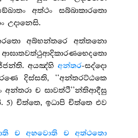
ඛසඞ්ඛාතං අත්ථං සබ්බාකාරතො
ං උදානෙසි.
න්තරතො අබ්භන්තරෙ අත්තනො
ආඝාතවත්ථුආදිකාරණභෙදතො
ජන්ති. අයඤ්හි
අන්තර
-සද්දො
ාරණෙ දිස්සති, ‘‘අන්තරට්ඨකෙ
අන්තරා ච සාවත්ථි’’න්තිආදීසු
ි. 5) චිත්තෙ, ඉධාපි චිත්තෙ එව
වොති ච අභවොති ච අත්ථතො