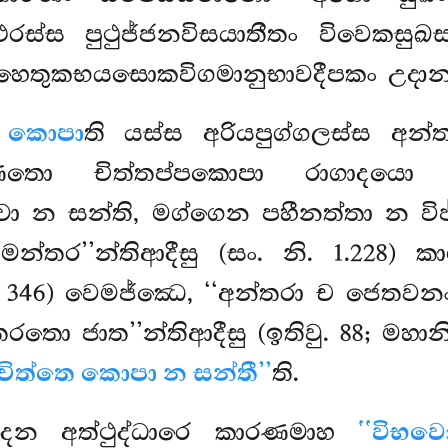
ථෙරස්ස පුථුජ්ජනවිසයාතීතං විවෙකසු
සහෙතුකභයසොකවිගමානුභාවදීපකං උදාන
ි කොපා
ති යස්ස අරියපුග්ගලස්ස අ
යකරණතො චිත්තප්පකොපා
රාගාදයො 
න සන්ති, මග්ගෙන පහීනත්තා න විජ්
මන්තර’’න්තිආදීසු (සං. නි. 1.228) ක
 346) වෙමජ්ඣෙ, ‘‘අන්තරා ච ජෙතවනං 
තරතො ජාත’’න්තිආදීසු (ඉතිවු. 88; මහාන
 චිත්තෙ කොපා න සන්තී’’
ති.
්දෙන අත්ථුද්ධාරෙ කාරණමාහ
‘‘විභ