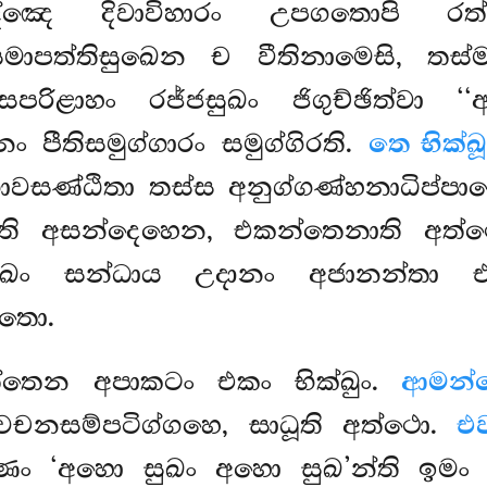
 දිවාවිහාරං උපගතොපි රත්ති
මාපත්තිසුඛෙන ච වීතිනාමෙසි, තස
රිළාහං රජ්ජසුඛං ජිගුච්ඡිත්වා ‘
පීතිසමුග්ගාරං සමුග්ගිරති.
තෙ භික්
නසභාවසණ්ඨිතා තස්ස අනුග්ගණ්හනාධිප්
්ති අසන්දෙහෙන, එකන්තෙනාති අත්ථො
ඛං සන්ධාය උදානං අජානන්තා එ
්තො.
්තෙන අපාකටං එකං භික්ඛුං.
ආමන්
 වචනසම්පටිග්ගහෙ, සාධූති අත්ථො.
එ
ඛණං ‘අහො සුඛං අහො සුඛ’න්ති ඉමං