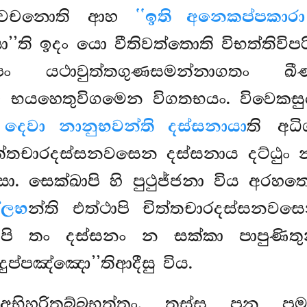
ාරවචනොති ආහ
‘‘ඉති අනෙකප්පකාර
්සා’’ති ඉදං යො වීතිවත්තොති විභත්ත
ං යථාවුත්තගුණසමන්නාගතං ඛී
 භයහෙතුවිගමෙන විගතභයං. විවෙක
දෙවා නානුභවන්ති දස්සනායා
ති අධ
ිත්තචාරදස්සනවසෙන දස්සනාය දට්ඨුං න
. සෙක්ඛාපි හි පුථුජ්ජනා විය අරහතො
්ලභ
න්ති එත්ථාපි චිත්තචාරදස්සනවස
හිපි තං දස්සනං න සක්කා පාපුණි
‘දුප්පඤ්ඤො’’තිආදීසු විය.
අභිහරිතබ්බභත්තං. තස්ස පන ප