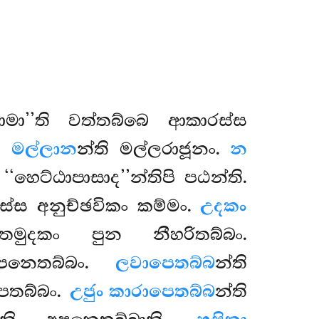
නාමා’’ති වත්තබ්බෙ ආකාරස්ස
ං.
මල්ලාන
න්ති මල්ලරාජූනං.
න
ෙට්ඨාපාසාද’’න්තිපි පඨන්ති.
ස්ස අනුච්ඡවිකං කම්මං.
උදකං
මුදකං පුන නීහරිතබ්බං.
 අපනෙතබ්බං.
ලවාපෙතබ්බ
න්ති
ෙතබ්බං.
උජුං කාරාපෙතබ්බ
න්ති