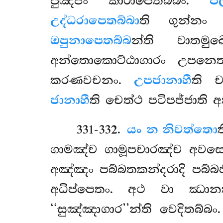
පුඤ්ජං කාරාපෙතබ්බං.
ප
උද්ධරාපෙතබ්බා
ති ගුන්නං 
ඔපුනාපෙතබ්බ
න්ති වාතම
අන්තොකොට්ඨාගාරං උපනෙ
කරණවචනං.
උපජානාහී
ති 
ජානාහී
ති චෙත්ථ පටිපජ්ජාති
331-332
.
යං න නිවත්තො
ගාමඤ්ච ගාමූපචාරඤ්ච අවසෙස
අඤ්ඤං පබ්බතකන්දරාදි පබ්බජ
අධිප්පෙතං. අථ වා ඣානක
‘‘සුඤ්ඤාගාර’’න්ති වෙදිතබ