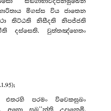
සො සඞ්ගාභාවදීපනමුඛෙන
විහාරිතාය මිගස්ස විය ජාතෙන
තිට්ඨති නිසීදති නිපජ්ජති
ති දස්සෙති. වුත්තඤ්හෙතං
.95);
 එතරහි පරමං විවෙකසුඛං
 අහො සුඛ’’න්ති උදානෙමි.