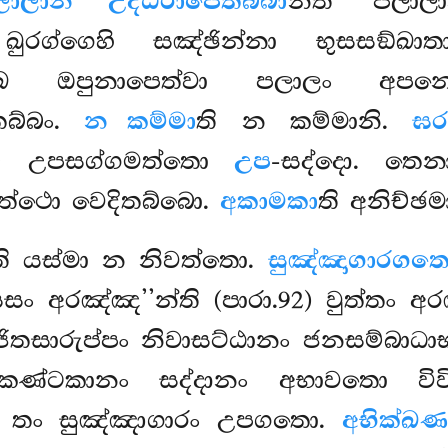
ලාලානි උද්ධරාපෙතබ්බා
නීති පලාල
ඛුරග්ගෙහි සඤ්ඡින්නා භුසසඞ්ඛා
ුඛෙ ඔපුනාපෙත්වා පලාලං අපන
තබ්බං.
න කම්මා
ති න කම්මානි.
ඝර
ච උපසග්ගමත්තො
උප
-සද්දො. තෙ
 අත්ථො වෙදිතබ්බො.
අකාමකා
ති අනිච්ඡම
ති යස්මා න නිවත්තො.
සුඤ්ඤාගාරගත
ං අරඤ්ඤ’’න්ති (පාරා.92) වුත්තං අ
ිතසාරුප්පං නිවාසට්ඨානං ජනසම්බාධා
ණ්ටකානං සද්දානං අභාවතො විවිත
්බං. තං සුඤ්ඤාගාරං උපගතො.
අභික්ඛ