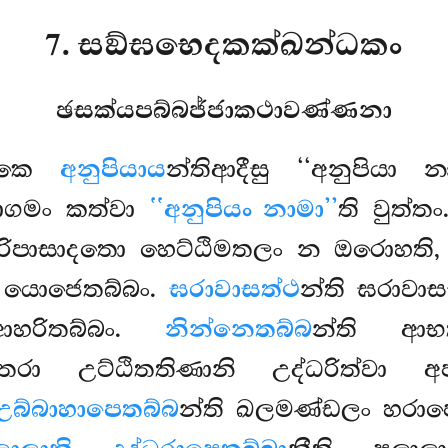
7. සඞ්ඝභෙදකක්ඛන්ධකං
ඡසක්යපබ්බජ්ජාකථාවණ්ණනා
්ධකෙ
අනුපියාය
න්තිආදීසු ‘‘අනුපියා 
ආගමං කත්වා
‘‘අනුපියං නාමා’’
ති වුත්ත
රිපාසාදතො හෙට්ඨිමතලං න ඔරොහති, ‘‘හ
ති යොජෙතබ්බං.
ඝරාවාසත්ථ
න්ති ඝරාවාස
හරිතබ්බං.
නින්නෙතබ්බ
න්ති ආභත
්තරා උට්ඨිතතිණානි උද්ධරිත්වා
උබ්බාහාපෙතබ්බ
න්ති ඛලමණ්ඩලං හරාප