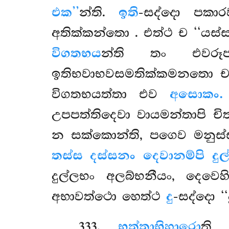
එක’’
න්ති.
ඉති
-සද්දො පක
අතික්කන්තො
. එත්ථ ච ‘‘යස
විගතභය
න්ති තං එවරූප
ඉතිභවාභවසමතික්කමනතො ච
විගතභයත්තා එව
අසොකං. 
උපපත්තිදෙවා වායමන්තාපි ච
න සක්කොන්ති, පගෙව මනුස්සා
තස්ස දස්සනං දෙවානම්පි දුල
දුල්ලභං අලබ්භනීයං, දෙවෙ
අභාවත්ථො හෙත්ථ
දු
-සද්දො ‘
333
.
භත්තාභිහාරො
ති 