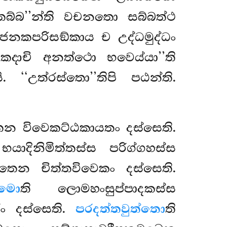
තබ්බ’’න්ති වචනතො සබ්බත්ථ
නකපරිසඞ්කාය ච උද්ධමුද්ධං
 කදාචි
අනත්ථො භවෙය්යා’’ති
‘‘උත්රස්තො’’තිපි පඨන්ති.
න විවෙකට්ඨකායතං දස්සෙති.
ාදිනිමිත්තස්ස පරිග්ගහස්ස
තෙන චිත්තවිවෙකං දස්සෙති.
ොමො
ති ලොමහංසුප්පාදකස්ස
ං දස්සෙති.
පරදත්තවුත්තො
ති