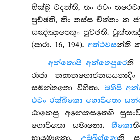
භික්ඛූ වදන්ති, තං එවං තථෙ
පුච්ඡති, කිං තස්ස චිත්තං 
සඤ්ඤාපෙතුං පුච්ඡති. වුත්තඤ්
(පාරා. 16, 194).
අත්ථවස
න්ති 
අන්තොපි අන්තෙපුරෙ
ති
රාජා නහානභොජනසයනාදිං
සමන්තතො විහිතා.
බහිපි අන
එවං රක්ඛිතො ගොපිතො සන
ඨානෙසු අනෙකසතෙහි සුසංවිහ
ගොපිතො සමානො.
භීතො
ත
භායමානො.
උබ්බිග්ගො
ති ස