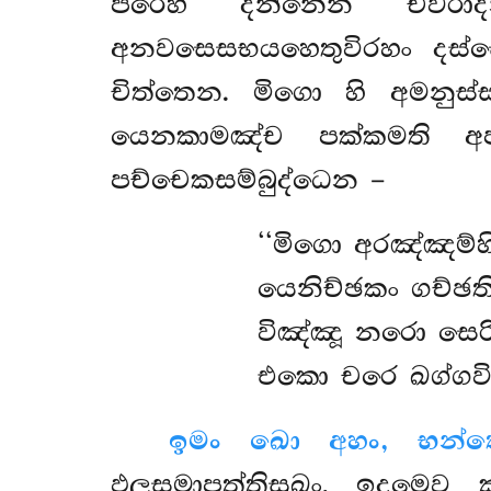
පරෙහි දින්නෙන චීවරා
අනවසෙසභයහෙතුවිරහං දස්
චිත්තෙන. මිගො හි අමනුස්
යෙනකාමඤ්ච පක්කමති අප්ප
පච්චෙකසම්බුද්ධෙන –
‘‘මිගො අරඤ්ඤම්හ
යෙනිච්ඡකං ගච්ඡත
විඤ්ඤූ නරො සෙර
එකො චරෙ ඛග්ගවිසා
ඉමං ඛො අහං, භන්ත
ඵලසමාපත්තිසුඛං, ඉදමෙව 