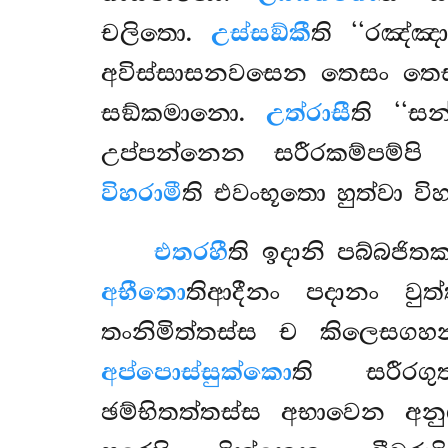
චලිතො.
උස්සඞ්කී
ති ‘‘රඤ්ඤ
අවිස්සාසනවසෙන තෙසං තෙසං
සඞ්කමානො.
උත්රාසී
ති ‘‘ස
උප්පන්නෙන සරීරකම්පම්පි 
විහරාමී
ති එවංභූතො හුත්වා විහ
එතරහී
ති ඉදානි පබ්බජි
අභීතො
තිආදීනං පදානං වුත්
තංනිමිත්තස්ස ච කිලෙසගහන
අප්පොස්සුක්කො
ති සරීරගු
ඡම්භිතත්තස්ස අභාවෙන අනු