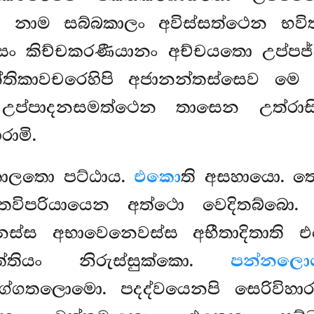
ා නාම සබ්බකාලං අවිස්සත්ථෙන භවි
 කිච්චකරණීයානං අච්චයතො උප්පජ්ජ
න්තිකාවචරෙහිපි අජානන්තස්සෙව මෙ
උප්පාදනසමත්ථෙන තාසෙන උත්රාසි. 
රාමි.
තකාලතො පට්ඨාය.
එකො
ති අසහායො. තෙ
තවිපරියායෙන අත්ථො වෙදිතබ්බො. භය
ස්ස අභාවෙනෙවස්ස අභීතාදිතාති එ
ත්තියං නිරුස්සුක්කො.
පන්නල
ග්ගතලොමො. පදද්වයෙනපි සෙරිවිහාර