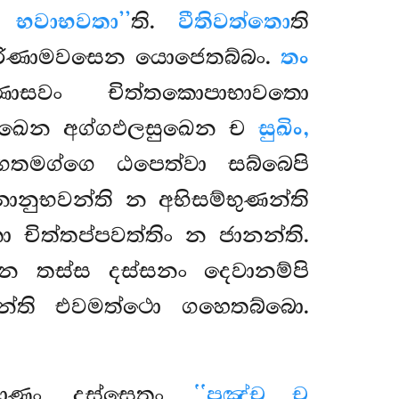
ා භවාභවතා’’
ති.
වීතිවත්තො
ති
ිවිපරිණාමවසෙන යොජෙතබ්බං.
තං
ණාසවං චිත්තකොපාභාවතො
සුඛෙන අග්ගඵලසුඛෙන ච
සුඛිං,
ිගතමග්ගෙ ඨපෙත්වා සබ්බෙපි
ානුභවන්ති න අභිසම්භුණන්ති
 චිත්තප්පවත්තිං න ජානන්ති.
ෙන තස්ස දස්සනං දෙවානම්පි
තුන්ති එවමත්ථො ගහෙතබ්බො.
මාණං දස්සෙතුං
‘‘පඤ්ච ච