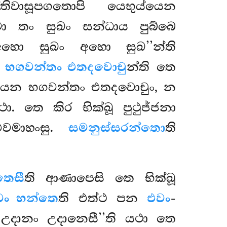
වාසූපගතොපි යෙභුය්යෙන
්මා
තං සුඛං සන්ධාය පුබ්බෙ
‘අහො සුඛං අහො සුඛ’’න්ති
ඛූ භගවන්තං එතදවොචු
න්ති තෙ
පායෙන භගවන්තං එතදවොචුං, න
. තෙ කිර භික්ඛූ පුථුජ්ජනා
වමාහංසු.
සමනුස්සරන්තො
ති
තෙසී
ති ආණාපෙසි තෙ භික්ඛූ
වං භන්තෙ
ති එත්ථ පන
එවං
-
 උදානං උදානෙසී’’ති යථා තෙ