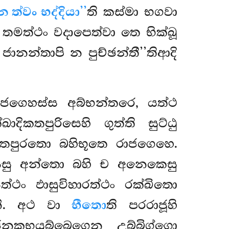
න ත්වං භද්දියා’’
ති කස්මා භගවා
තමත්ථං වදාපෙත්වා තෙ භික්ඛූ
ජානන්තාපි න පුච්ඡන්තී’’තිආදි
ාජගෙහස්ස අබ්භන්තරෙ, යත්ථ
ාදිකතපුරිසෙහි ගුත්ති සුට්ඨු
තෙපුරතො බහිභූතෙ රාජගෙහෙ.
සෙසු අන්තො බහි ච අනෙකෙසු
්ථං ඵාසුවිහාරත්ථං රක්ඛිතො
නි. අථ වා
භීතො
ති පරරාජූහි
නකභයුබ්බෙගෙන උබ්බිග්ගො