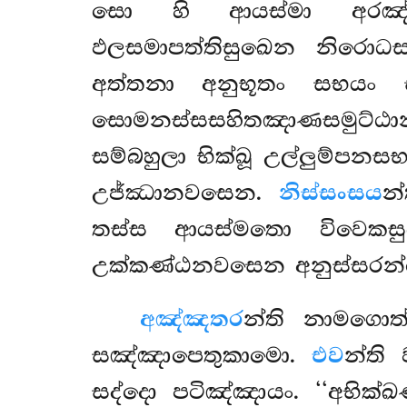
සො හි ආයස්මා අරඤ්ඤෙ
ඵලසමාපත්තිසුඛෙන නිරොධස
අත්තනා අනුභූතං සභයං සප
සොමනස්සසහිතඤාණසමුට්ඨානං 
සම්බහුලා භික්ඛූ උල්ලුම්ප
උජ්ඣානවසෙන.
නිස්සංසය
න
තස්ස ආයස්මතො විවෙකසු
උක්කණ්ඨනවසෙන අනුස්සරන
අඤ්ඤතර
න්ති නාමගොත
සඤ්ඤාපෙතුකාමො.
එව
න්ති
සද්දො පටිඤ්ඤායං. ‘‘අභික්