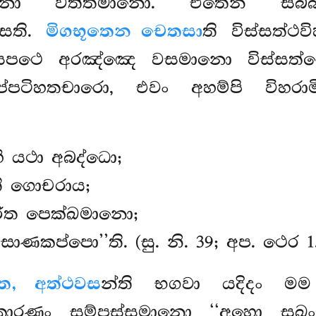
දිනා වත්තමානො. එතෙන සබ්බ
සෙති.
මිගභූතෙන චෙතසා
ති විස්සත්ථ
සපථෙ අරඤ්ඤෙ වසමානො විස්සත්ථො 
ටිහතචාරො, එවං අහම්පි විහරාමී
ි යථා අබද්ධො;
ි ගොචරාය;
ිත පෙක්ඛමානො;
ණකප්පො’’ති. (සු. නි. 39; අප. ථෙර 1.1
ෙ, අත්ථවස
න්ති භගවා යදිදං මම
කාරණං සම්පස්සමානො ‘‘අහො සුඛං,