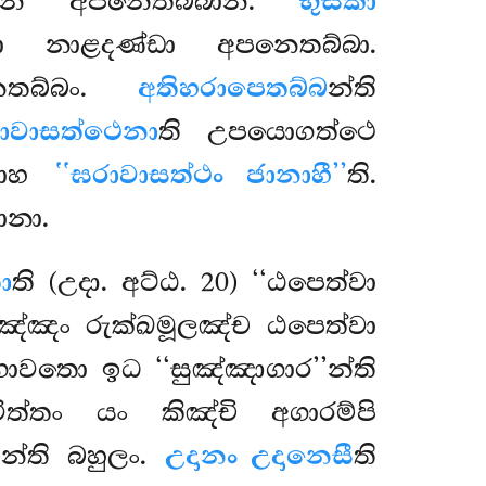
ානි අපනෙතබ්බානි.
භුසිකා
තා නාළදණ්ඩා අපනෙතබ්බා.
ෙතබ්බං.
අතිහරාපෙතබ්බ
න්ති
ාවාසත්ථෙනා
ති උපයොගත්ථෙ
නාහ
‘‘ඝරාවාසත්ථං ජානාහී’’
ති.
ානා.
ො
ති (උදා. අට්ඨ. 20) ‘‘ඨපෙත්වා
රඤ්ඤං රුක්ඛමූලඤ්ච ඨපෙත්වා
භාවතො ඉධ ‘‘සුඤ්ඤාගාර’’න්ති
්තං යං කිඤ්චි අගාරම්පි
ණ
න්ති බහුලං.
උදානං උදානෙසී
ති