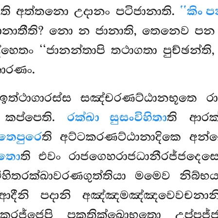
වාති අත්තනො උදානං පටිජානාති.
‘‘කිං ප
න ජානාතීති? නො න ජානාති, තෙනෙව පන 
හෙතං ‘‘ජානන්තාපි තථාගතා පුච්ඡන්ති, 
කාරණං.
 ඉත්ථාගාරස්ස සඤ්චරණට්ඨානභූතෙ ර
 කප්පෙති.
රක්ඛා සුසංවිහිතා
ති ආරක්ඛ
්තෙපුරෙ
ති අට්ටකරණට්ඨානාදිකෙ අන්
්තො
ති එවං රාජගෙහරාජධානීරජ්ජදෙ
ිතරක්ඛාවරණගුත්තියා මමෙව නිබ්භයත
ිආදීනි පදානි අඤ්ඤමඤ්ඤවෙවචනා
කරජ්ජෙපි පකතික්ඛොභතො උප්පජ්ජ