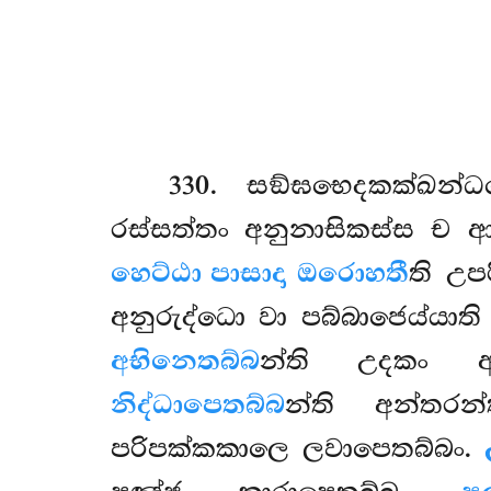
330
. සඞ්ඝභෙදකක්ඛන
රස්සත්තං අනුනාසිකස්ස ච 
හෙට්ඨා පාසාදා ඔරොහතී
ති උප
අනුරුද්ධො වා පබ්බාජෙය්යා
අභිනෙතබ්බ
න්ති උදකං ආ
නිද්ධාපෙතබ්බ
න්ති අන්තරන
පරිපක්කකාලෙ ලවාපෙතබ්බං.