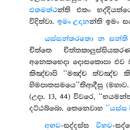
එතමත්ථ
න්ති එතං භද්දියත්
විදිත්වා.
ඉමං උදාන
න්ති ඉමං 
යස්සන්තරතො න සන්ත
චිත්තෙ චිත්තකාලුස්සි
අනෙකභෙදා දොසකොපා එව වා 
කිඤ්චාපි ‘‘මඤ්ච ත්වඤ්ච කි
හිමපාතසමයෙ’’තිආදීසු (මහාව.
(උදා. 13, 44) විවරෙ, ‘‘භයමන්
දට්ඨබ්බො. තෙනෙවාහ
‘‘යස්ස
අභව
-සද්දස්ස
විභව
-සද