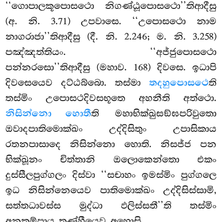
‘‘ගොපාලකූපොසථො නිගණ්ඨූපොසථො’’තිආදීසු
(අ. නි. 3.71) උපවාසෙ. ‘‘උපොසථො නාම
නාගරාජා’’තිආදීසු (දී. නි. 2.246; ම. නි. 3.258)
පඤ්ඤත්තියං. ‘‘අජ්ජුපොසථො
පන්නරසො’’තිආදීසු (මහාව. 168) දිවසෙ. ඉධාපි
දිවසෙයෙව දට්ඨබ්බො. තස්මා
තදහුපොසථෙ
ති
තස්මිං උපොසථදිවසභූතෙ අහනීති අත්ථො.
නිසින්නො හොතී
ති මහාභික්ඛුසඞ්ඝපරිවුතො
ඔවාදපාතිමොක්ඛං උද්දිසිතුං උපාසිකාය
රතනපාසාදෙ නිසින්නො හොති. නිසජ්ජ පන
භික්ඛූනං චිත්තානි ඔලොකෙන්තො එකං
දුස්සීලපුග්ගලං දිස්වා ‘‘සචාහං ඉමස්මිං පුග්ගලෙ
ඉධ නිසින්නෙයෙව පාතිමොක්ඛං උද්දිසිස්සාමි,
සත්තධාවස්ස මුද්ධා ඵලිස්සතී’’ති තස්මිං
අනුකම්පාය තුණ්හීයෙව අහොසි.