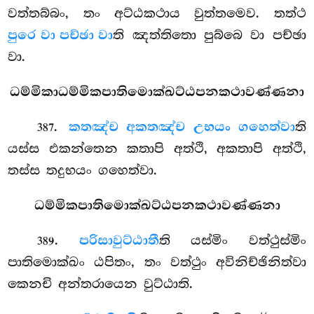
වත්තබ්බං, තං අට්ඨකථාය වුත්තමෙව. තත්ථ
පුරෙ වා පච්ඡා වා
ති ඤත්තිතො පුබ්බෙ වා පච්ඡා
වා.
ධම්මිකාධම්මිකපාතිමොක්ඛට්ඨපනකථාවණ්ණනා
.
කතඤ්ච අකතඤ්ච උභයං ගහෙත්වා
ති
387
යස්ස එකන්තෙන කතාපි අත්ථි, අකතාපි අත්ථි,
තස්ස තදුභයං ගහෙත්වා.
ධම්මිකපාතිමොක්ඛට්ඨපනකථාවණ්ණනා
.
පරිසා
වුට්ඨාතී
ති යස්මිං වත්ථුස්මිං
389
පාතිමොක්ඛං ඨපිතං, තං වත්ථුං අවිනිච්ඡිනිත්වා
කෙනචි අන්තරායෙන වුට්ඨාති.