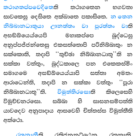
තථාගතප්පවෙදිතෙ
ති තථාගතෙන භගවතා
සාවකෙසු දෙසිතෙ අක්ඛාතෙ පකාසිතෙ.
න තෙන
නිබ්බානධාතුයා ඌනත්තං වා පූරත්තං වා
ති
අසඞ්ඛ්යෙය්යෙපි මහාකප්පෙ බුද්ධෙසු
අනුප්පජ්ජන්තෙසු එකසත්තොපි පරිනිබ්බාතුං න
සක්කොති, තදාපි ‘‘තුච්ඡා නිබ්බානධාතූ’’ති න
සක්කා වත්තුං, බුද්ධකාලෙ පන එකෙකස්මිං
සමාගමෙ අසඞ්ඛ්යෙය්යාපි සත්තා අමතං
ආරාධෙන්ති, තදාපි න සක්කා වත්තුං ‘‘පූරා
නිබ්බානධාතූ’’ති.
විමුත්තිරසො
ති කිලෙසෙහි
විමුච්චනරසො. සබ්බා හි සාසනසම්පත්ති
යාවදෙව අනුපාදාය ආසවෙහි චිත්තස්ස විමුත්තීති
අත්ථො.
රතනානී
ති රතිජනනට්ඨෙන රතනානි.