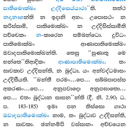
පාතිමොක්ඛං උද්දිසෙය්යාථා’’
ති. තත්ථ
නදානාහ
න්ති න ඉදානි අහං. උපොසථං න
කරිස්සාමි, පාතිමොක්ඛං න උද්දිසිස්සාමීති
පච්චෙකං
න
-කාරෙන සම්බන්ධො. දුවිධං
පාතිමොක්ඛං ආණාපාතිමොක්ඛං
ඔවාදපාතිමොක්ඛන්ති. තෙසු ‘‘සුණාතු මෙ
භන්තෙ’’තිආදිකං
ආණාපාතිමොක්ඛං,
තං
සාවකාව උද්දිසන්ති, න බුද්ධා, යං අන්වද්ධමාසං
උද්දිසීයති. ‘‘ඛන්තී පරමං…පෙ… සබ්බපාපස්ස
අකරණං…පෙ… අනුපවාදො අනුපඝාතො…
පෙ… එතං බුද්ධාන සාසන’’න්ති (දී. නි. 2.90; ධ.
ප. 183-185) ඉමා පන තිස්සො ගාථා
ඔවාදපාතිමොක්ඛං
නාම, තං බුද්ධාව උද්දිසන්ති,
න සාවකා. ඡන්නම්පි වස්සානං අච්චයෙන