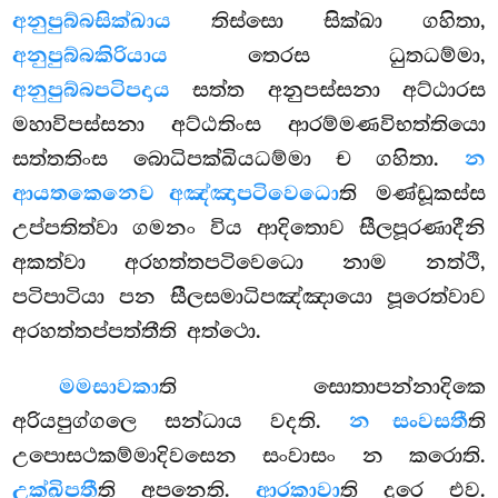
අනුපුබ්බසික්ඛාය
තිස්සො සික්ඛා ගහිතා,
අනුපුබ්බකිරියාය
තෙරස ධුතධම්මා,
අනුපුබ්බපටිපදාය
සත්ත අනුපස්සනා අට්ඨාරස
මහාවිපස්සනා අට්ඨතිංස ආරම්මණවිභත්තියො
සත්තතිංස බොධිපක්ඛියධම්මා ච ගහිතා.
න
ආයතකෙනෙව අඤ්ඤාපටිවෙධො
ති මණ්ඩූකස්ස
උප්පතිත්වා ගමනං විය ආදිතොව සීලපූරණාදීනි
අකත්වා අරහත්තපටිවෙධො නාම නත්ථි,
පටිපාටියා පන සීලසමාධිපඤ්ඤායො පූරෙත්වාව
අරහත්තප්පත්තීති අත්ථො.
මම
සාවකා
ති සොතාපන්නාදිකෙ
අරියපුග්ගලෙ සන්ධාය වදති.
න සංවසතී
ති
උපොසථකම්මාදිවසෙන සංවාසං න කරොති.
උක්ඛිපතී
ති අපනෙති.
ආරකාවා
ති දූරෙ එව.