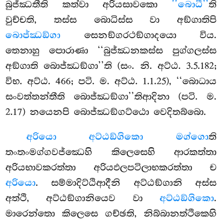
බුජ්ඣතීති කත්වා අරියසාවකො
‘‘බොධී’’
ති
වුච්චති, තස්ස බොධිස්ස වා අඞ්ගාතිපි
බොජ්ඣඞ්ගා
සෙනඞ්ගරථඞ්ගාදයො විය.
තෙනාහු පොරාණා ‘‘බුජ්ඣනකස්ස පුග්ගලස්ස
අඞ්ගාති බොජ්ඣඞ්ගා’’ති (සං. නි. අට්ඨ. 3.5.182;
විභ. අට්ඨ. 466; පටි. ම. අට්ඨ. 1.1.25), ‘‘බොධාය
සංවත්තන්තීති බොජ්ඣඞ්ගා’’තිආදිනා (පටි. ම.
2.17) නයෙනපි බොජ්ඣඞ්ගට්ඨො වෙදිතබ්බො.
අරියො අට්ඨඞ්ගිකො මග්ගො
ති
තංතංමග්ගවජ්ඣෙහි කිලෙසෙහි ආරකත්තා
අරියභාවකරත්තා අරියඵලපටිලාභකරත්තා ච
අරියො
. සම්මාදිට්ඨිආදීනි අට්ඨඞ්ගානි අස්ස
අත්ථි, අට්ඨඞ්ගානියෙව වා
අට්ඨඞ්ගිකො
.
මාරෙන්තො කිලෙසෙ ගච්ඡති, නිබ්බානත්ථිකෙහි