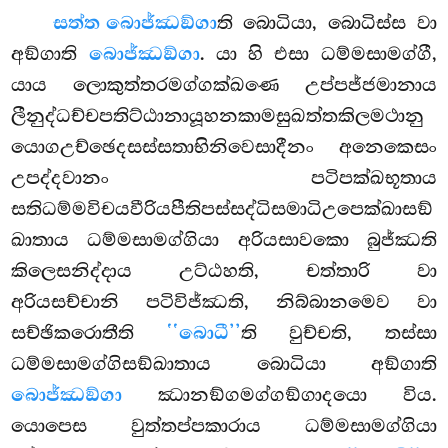
සත්ත බොජ්ඣඞ්ගා
ති බොධියා, බොධිස්ස වා
අඞ්ගාති
බොජ්ඣඞ්ගා
. යා හි එසා ධම්මසාමග්ගී,
යාය ලොකුත්තරමග්ගක්ඛණෙ උප්පජ්ජමානාය
ලීනුද්ධච්චපතිට්ඨානායූහනකාමසුඛත්තකිලමථානු
යොගඋච්ඡෙදසස්සතාභිනිවෙසාදීනං අනෙකෙසං
උපද්දවානං පටිපක්ඛභූතාය
සතිධම්මවිචයවීරියපීතිපස්සද්ධිසමාධිඋපෙක්ඛාසඞ්
ඛාතාය ධම්මසාමග්ගියා අරියසාවකො බුජ්ඣති
කිලෙසනිද්දාය උට්ඨහති, චත්තාරි වා
අරියසච්චානි පටිවිජ්ඣති, නිබ්බානමෙව වා
සච්ඡිකරොතීති
‘‘බොධී’’
ති වුච්චති, තස්සා
ධම්මසාමග්ගිසඞ්ඛාතාය බොධියා අඞ්ගාති
බොජ්ඣඞ්ගා
ඣානඞ්ගමග්ගඞ්ගාදයො විය.
යොපෙස වුත්තප්පකාරාය ධම්මසාමග්ගියා