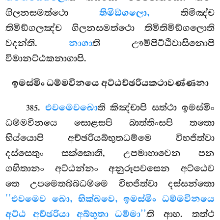
ගිලනසමත්ථො
තිමිඞ්ගලො,
තිමිඤ්ච
තිමිඞ්ගලඤ්ච ගිලනසමත්ථො තිමිතිමිඞ්ගලොති
වදන්ති.
නාගා
ති ඌමිපිට්ඨිවාසිනොපි
විමානට්ඨකනාගාපි.
ඉමස්මිං ධම්මවිනයෙ අට්ඨච්ඡරියකථාවණ්ණනා
.
එවමෙව
ඛො
ති කිඤ්චාපි සත්ථා ඉමස්මිං
385
ධම්මවිනයෙ සොළසපි බාත්තිංසපි තතො
භිය්යොපි අච්ඡරියබ්භුතධම්මෙ විභජිත්වා
දස්සෙතුං සක්කොති, උපමාභාවෙන පන
ගහිතානං අට්ඨන්නං අනුරූපවසෙන අට්ඨෙව
තෙ උපමෙතබ්බධම්මෙ විභජිත්වා දස්සන්තො
‘‘එවමෙව ඛො, භික්ඛවෙ, ඉමස්මිං ධම්මවිනයෙ
අට්ඨ අච්ඡරියා අබ්භුතා ධම්මා’’
ති ආහ. තත්ථ