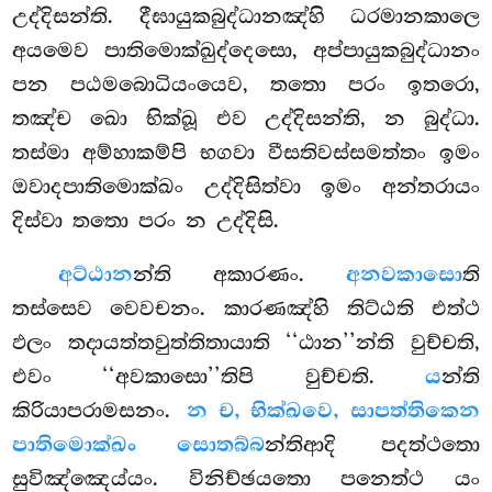
උද්දිසන්ති. දීඝායුකබුද්ධානඤ්හි ධරමානකාලෙ
අයමෙව පාතිමොක්ඛුද්දෙසො, අප්පායුකබුද්ධානං
පන පඨමබොධියංයෙව, තතො පරං ඉතරො,
තඤ්ච ඛො භික්ඛූ එව උද්දිසන්ති, න බුද්ධා.
තස්මා අම්හාකම්පි භගවා වීසතිවස්සමත්තං ඉමං
ඔවාදපාතිමොක්ඛං උද්දිසිත්වා ඉමං අන්තරායං
දිස්වා තතො පරං න උද්දිසි.
අට්ඨාන
න්ති අකාරණං.
අනවකාසො
ති
තස්සෙව වෙවචනං. කාරණඤ්හි තිට්ඨති එත්ථ
ඵලං තදායත්තවුත්තිතායාති ‘‘ඨාන’’න්ති වුච්චති,
එවං ‘‘අවකාසො’’තිපි වුච්චති.
ය
න්ති
කිරියාපරාමසනං.
න ච, භික්ඛවෙ, සාපත්තිකෙන
පාතිමොක්ඛං සොතබ්බ
න්තිආදි පදත්ථතො
සුවිඤ්ඤෙය්යං. විනිච්ඡයතො පනෙත්ථ යං