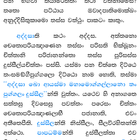
පන භගවා තියාමරත්තිං තථා වීතිනාමෙසි?
තතො පට්ඨාය ඔවාදපාතිමොක්ඛං
අනුද්දිසිතුකාමො තස්ස වත්ථුං පාකටං කාතුං.
අද්දසා
ති
කථං අද්දස. අත්තනො
චෙතොපරියඤාණෙන තස්සං පරිසති භික්ඛූනං
චිත්තානි පරිජානන්තො තස්ස පුරිසස්ස
දුස්සීල්යචිත්තං පස්සි. යස්මා පන චිත්තෙ දිට්ඨෙ
තංසමඞ්ගීපුග්ගලො දිට්ඨො නාම හොති, තස්මා
‘‘අද්දසා ඛො ආයස්මා මහාමොග්ගල්ලානො තං
පුග්ගලං දුස්සීල’’
න්ති වුත්තං. යථෙව හි අනාගතෙ
සත්තසු දිවසෙසු පවත්තං පරෙසං චිත්තං
චෙතොපරියඤාණලාභී පජානාති, එවං
අතීතෙපීති.
දුස්සීල
න්ති නිස්සීලං, සීලවිරහිතන්ති
අත්ථො.
පාපධම්ම
න්ති දුස්සීලත්තා එව