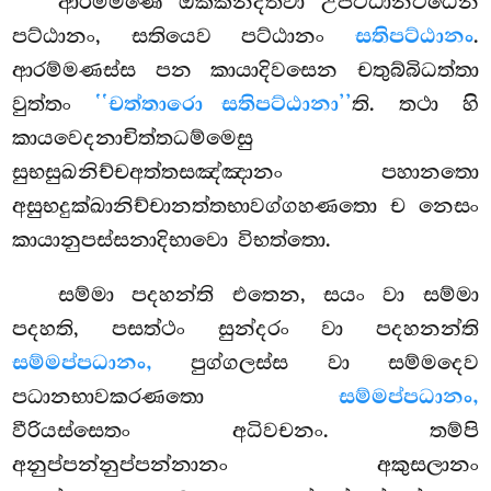
ආරම්මණෙ ඔක්කන්දිත්වා උපට්ඨානට්ඨෙන
පට්ඨානං, සතියෙව පට්ඨානං
සතිපට්ඨානං
.
ආරම්මණස්ස පන කායාදිවසෙන චතුබ්බිධත්තා
වුත්තං
‘‘චත්තාරො සතිපට්ඨානා’’
ති. තථා හි
කායවෙදනාචිත්තධම්මෙසු
සුභසුඛනිච්චඅත්තසඤ්ඤානං පහානතො
අසුභදුක්ඛානිච්චානත්තභාවග්ගහණතො ච නෙසං
කායානුපස්සනාදිභාවො විභත්තො.
සම්මා පදහන්ති එතෙන, සයං වා සම්මා
පදහති, පසත්ථං සුන්දරං වා පදහනන්ති
සම්මප්පධානං,
පුග්ගලස්ස වා සම්මදෙව
පධානභාවකරණතො
සම්මප්පධානං,
වීරියස්සෙතං අධිවචනං. තම්පි
අනුප්පන්නුප්පන්නානං අකුසලානං