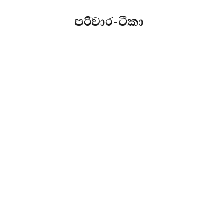
පරිවාර-ටීකා