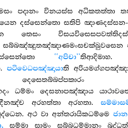
ඉමෙසං පදානං විනයස්ස අධිකතත්තා 
තනයෙන දස්සෙන්තො සතිපි ඤාණදස්සන
ෙසං විසයවිසෙසපවත්තිදස්සන
සබ්බඤ්ඤුතඤ්ඤාණමංසචක්ඛුවසෙන
දස්සෙන්තො
‘‘අපිචා’’
තිආදිමා
ි.
පටිවෙධපඤ්ඤායා
ති අරියමග්ගපඤ්ඤ
 දෙසෙතබ්බප්පකාරං බොධ
දිභෙදං ධම්මං දෙසනාපඤ්ඤාය යාථාව
ාදීනඤ්ච අරහත්තා අරහතා.
සම්මාසම
්බුද්ධෙන. අථ වා අන්තරායිකධම්මෙ
ජාන
,
සම්මා සාමං සබ්බධම්මානං බුද්ධ