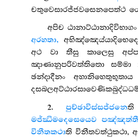
චතුවෙසාරජ්ජවසෙනපෙත්ථ යො
අපිච ඨානාට්ඨානාදිවිභාග
අරහතා,
අභිඤ්ඤෙය්යාදිභෙද
අථ වා තීසු කාලෙසු අප
ඤාණානුපරිවත්තිතො සම්මා
ඡන්දාදීනං අහානිහෙතුභූත
දසබලඅට්ඨාරසාවෙණිකබුද්ධධ
2
.
පුච්ඡාවිස්සජ්ජනෙ
ති
මජ්ඣිමදෙසෙයෙව පඤ්ඤත්ත
විනීතකථා
ති විනීතවත්ථුකථා,