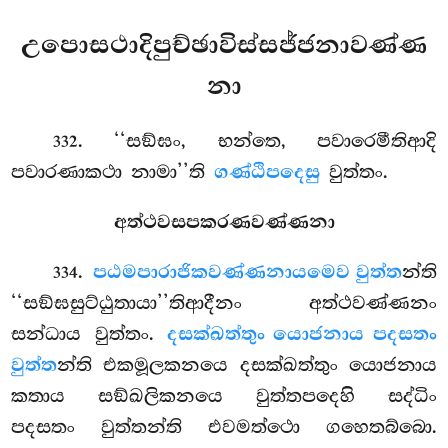
උපොසථාදිපුච්ඡාවිස්සජ්ජනාවණ්ණ
නා
. ‘‘සඞ්ඝං, භන්තෙ, පවාරෙමීතිආදි
332
පවාරණාකථා නාමා’’ති
ගණ්ඨිපදෙසු
වුත්තං.
අත්ථවසපකරණවණ්ණනා
.
පඨමපාරාජිකවණ්ණනායමෙව වුත්ත
න්ති
334
‘‘සඞ්ඝසුට්ඨුතායා’’තිආදීනං අත්ථවණ්ණනං
සන්ධාය වුත්තං.
දසක්ඛත්තුං යොජනාය පදසතං
වුත්ත
න්ති එකමූලකනයෙ දසක්ඛත්තුං යොජනාය
කතාය සඞ්ඛලිකනයෙ වුත්තපදෙහි සද්ධිං
පදසතං වුත්තන්ති එවමත්ථො ගහෙතබ්බො.