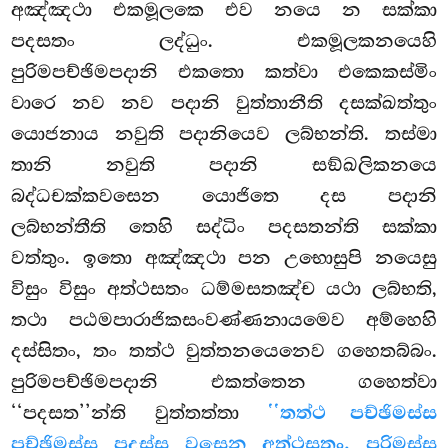
අඤ්ඤථා එකමූලකෙ එව නයෙ න සක්කා
පදසතං ලද්ධුං. එකමූලකනයෙහි
පුරිමපච්ඡිමපදානි එකතො කත්වා එකෙකස්මිං
වාරෙ නව නව පදානි වුත්තානීති දසක්ඛත්තුං
යොජනාය නවුති පදානියෙව ලබ්භන්ති. තස්මා
තානි නවුති පදානි සඞ්ඛලිකනයෙ
බද්ධචක්කවසෙන යොජිතෙ දස පදානි
ලබ්භන්තීති තෙහි සද්ධිං පදසතන්ති සක්කා
වත්තුං. ඉතො අඤ්ඤථා පන උභොසුපි
නයෙසු
විසුං විසුං අත්ථසතං ධම්මසතඤ්ච යථා ලබ්භති,
තථා පඨමපාරාජිකසංවණ්ණනායමෙව අම්හෙහි
දස්සිතං, තං තත්ථ වුත්තනයෙනෙව ගහෙතබ්බං.
පුරිමපච්ඡිමපදානි එකත්තෙන ගහෙත්වා
‘‘පදසත’’න්ති වුත්තත්තා
‘‘තත්ථ පච්ඡිමස්ස
පච්ඡිමස්ස පදස්ස වසෙන අත්ථසතං, පුරිමස්ස