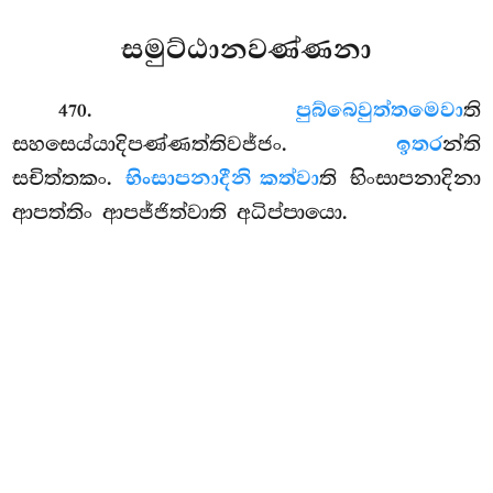
සමුට්ඨානවණ්ණනා
.
පුබ්බෙ
වුත්තමෙවා
ති
470
සහසෙය්යාදිපණ්ණත්තිවජ්ජං.
ඉතර
න්ති
සචිත්තකං.
භිංසාපනාදීනි කත්වා
ති භිංසාපනාදිනා
ආපත්තිං ආපජ්ජිත්වාති අධිප්පායො.