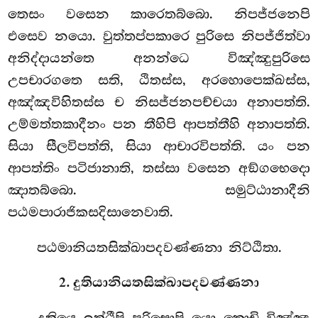
තෙසං වසෙන කාරෙතබ්බො. නිපජ්ජනෙපි
එසෙව නයො. වුත්තප්පකාරෙ පුරිසෙ නිපජ්ජිත්වා
අනිද්දායන්තෙ අනන්ධෙ විඤ්ඤුපුරිසෙ
උපචාරගතෙ සති, ඨිතස්ස, අරහොපෙක්ඛස්ස,
අඤ්ඤවිහිතස්ස ච නිසජ්ජනපච්චයා අනාපත්ති.
උම්මත්තකාදීනං පන තීහිපි ආපත්තීහි අනාපත්ති.
සියා සීලවිපත්ති, සියා ආචාරවිපත්ති. යං පන
ආපත්තිං පටිජානාති, තස්සා වසෙන අඞ්ගභෙදො
ඤාතබ්බො. සමුට්ඨානාදීනි
පඨමපාරාජිකසදිසානෙවාති.
පඨමානියතසික්ඛාපදවණ්ණනා නිට්ඨිතා.
2. දුතියානියතසික්ඛාපදවණ්ණනා