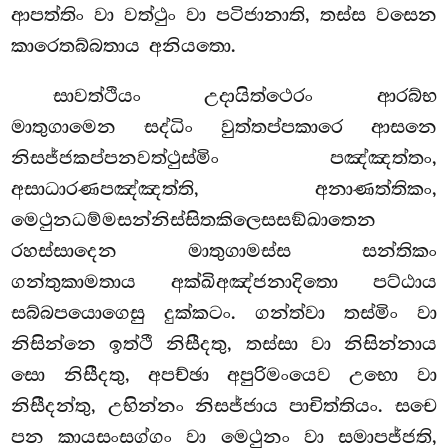
ආපත්තිං වා වත්ථුං වා පටිජානාති, තස්ස වසෙන
කාරෙතබ්බතාය අනියතො.
සාවත්ථියං
උදායිත්ථෙරං ආරබ්භ
මාතුගාමෙන සද්ධිං වුත්තප්පකාරෙ ආසනෙ
නිසජ්ජකප්පනවත්ථුස්මිං පඤ්ඤත්තං,
අසාධාරණපඤ්ඤත්ති, අනාණත්තිකං,
මෙථුනධම්මසන්නිස්සිතකිලෙසසඞ්ඛාතෙන
රහස්සාදෙන මාතුගාමස්ස සන්තිකං
ගන්තුකාමතාය අක්ඛිඅඤ්ජනාදිතො පට්ඨාය
සබ්බපයොගෙසු දුක්කටං. ගන්ත්වා තස්මිං වා
නිසින්නෙ ඉත්ථී නිසීදතු, තස්සා වා නිසින්නාය
සො නිසීදතු, අපච්ඡා අපුරිමංයෙව උභො වා
නිසීදන්තු, උභින්නං නිසජ්ජාය පාචිත්තියං. සචෙ
පන කායසංසග්ගං වා මෙථුනං වා සමාපජ්ජති,