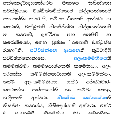
අන්තොද්වාදසහත්ථෙපි ඔකාසෙ නිසින්නො
සචක්ඛුකො වික්ඛිත්තචිත්තොපි නිද්දායන්තොපි
අනාපත්තිං කරොති, සමීපෙ ඨිතොපි අන්ධො න
කරොති, චක්ඛුමාපි නිපජ්ජිත්වා නිද්දායන්තොපි
න කරොති, ඉත්ථීනං පන සතම්පි න
කරොතියෙව, තෙන වුත්තං ‘‘රහොති චක්ඛුස්ස
රහො’’ති.
පටිච්ඡන්නෙ ආසනෙ
ති කුට්ටාදීහි
පටිච්ඡන්නොකාසෙ.
අලංකම්මනියෙ
ති
කම්මක්ඛමං කම්මයොග්ගන්ති කම්මනියං, අලං
පරියත්තං කම්මනියභාවායාති අලංකම්මනියං,
තස්මිං අලංකම්මනියෙ. යත්ථ අජ්ඣාචාරං
කරොන්තා සක්කොන්ති තං කම්මං කාතුං,
තාදිසෙති අත්ථො.
නිසජ්ජං කප්පෙය්යා
ති
නිසජ්ජං කරෙය්ය, නිසීදෙය්යාති අත්ථො. එත්ථ
ච සයනම්පි නිසජ්ජාය එව සඞ්ගහිතං.