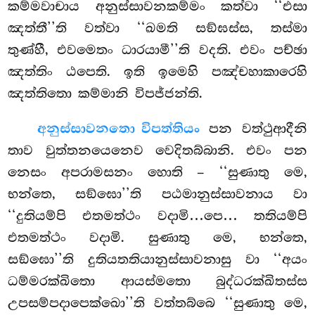
කම්මවාචාය අනුස්සාවනකම්මං කත්වා ‘‘එසා
ඤත්තී’’ති වත්වා ‘‘ඛමති සඞ්ඝස්ස, තස්මා
තුණ්හී, එවමෙතං ධාරයාමී’’ති වදති. එවං පච්ඡා
ඤත්තිං ඨපෙති. ඉති ඉමෙහි පඤ්චහාකාරෙහි
ඤත්තිතො කම්මානි විපජ්ජන්ති.
අනුස්සාවනතො විපත්තියං
පන වත්ථුආදීනි
තාව වුත්තනයෙනෙව වෙදිතබ්බානි. එවං පන
නෙසං අපරාමසනං හොති – ‘‘සුණාතු මෙ,
භන්තෙ, සඞ්ඝො’’ති පඨමානුස්සාවනාය වා
‘‘දුතියම්පි එතමත්ථං වදාමි…පෙ… තතියම්පි
එතමත්ථං වදාමි. සුණාතු මෙ, භන්තෙ,
සඞ්ඝො’’ති දුතියතතියානුස්සාවනාසු වා ‘‘අයං
ධම්මරක්ඛිතො ආයස්මතො බුද්ධරක්ඛිතස්ස
උපසම්පදාපෙක්ඛො’’ති වත්තබ්බෙ ‘‘සුණාතු මෙ,