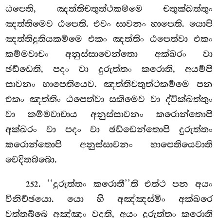
ඨපෙති, ඤත්තිචතුත්ථකම්මෙ චතුක්ඛත්තුං
ඤත්තිමෙව ඨපෙති. එවං සාවනං හාපෙති. යොපි
ඤත්තිදුතියකම්මෙ එකං ඤත්තිං ඨපෙත්වා එකං
කම්මවාචං අනුස්සාවෙන්තො අක්ඛරං වා
ඡඩ්ඩෙති, පදං වා දුරුත්තං කරොති, අයම්පි
සාවනං හාපෙතියෙව. ඤත්තිචතුත්ථකම්මෙ පන
එකං ඤත්තිං ඨපෙත්වා සකිමෙව වා ද්වික්ඛත්තුං
වා කම්මවාචාය අනුස්සාවනං කරොන්තොපි
අක්ඛරං වා පදං වා ඡඩ්ඩෙන්තොපි දුරුත්තං
කරොන්තොපි අනුස්සාවනං හාපෙතියෙවාති
වෙදිතබ්බො.
. ‘‘දුරුත්තං කරොතී’’ති එත්ථ පන අයං
252
විනිච්ඡයො. යො හි අඤ්ඤස්මිං අක්ඛරෙ
වත්තබ්බෙ අඤ්ඤං වදති, අයං දුරුත්තං කරොති