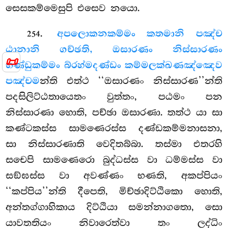
සෙසකම්මෙසුපි එසෙව නයො.
.
අපලොකනකම්මං කතමානි පඤ්ච
254
ඨානානි ගච්ඡති, ඔසාරණං නිස්සාරණං
📜
භණ්ඩුකම්මං බ්රහ්මදණ්ඩං කම්මලක්ඛණඤ්ඤෙව
පඤ්චම
න්ති එත්ථ ‘‘ඔසාරණං නිස්සාරණ’’න්ති
පදසිලිට්ඨතායෙතං වුත්තං, පඨමං පන
නිස්සාරණා හොති, පච්ඡා ඔසාරණා. තත්ථ යා සා
කණ්ටකස්ස සාමණෙරස්ස දණ්ඩකම්මනාසනා,
සා නිස්සාරණාති වෙදිතබ්බා. තස්මා එතරහි
සචෙපි සාමණෙරො බුද්ධස්ස වා ධම්මස්ස වා
සඞ්ඝස්ස වා අවණ්ණං භණති, අකප්පියං
‘‘කප්පිය’’න්ති දීපෙති, මිච්ඡාදිට්ඨිකො හොති,
අන්තග්ගාහිකාය දිට්ඨියා සමන්නාගතො, සො
යාවතතියං නිවාරෙත්වා තං ලද්ධිං