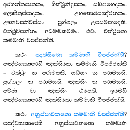
අරහන්තඝාතකං, භික්ඛුනිදූසකං, සඞ්ඝභෙදකං,
ලොහිතුප්පාදකං, උභතොබ්යඤ්ජනකං,
ඌනවීසතිවස්සං පුග්ගලං උපසම්පාදෙති,
වත්ථුවිපන්නං අධම්මකම්මං. එවං වත්ථුතො
කම්මානි විපජ්ජන්ති.
කථං
ඤත්තිතො කම්මානි විපජ්ජන්ති
?
පඤ්චහාකාරෙහි ඤත්තිතො කම්මානි විපජ්ජන්ති
– වත්ථුං න පරාමසති, සඞ්ඝං න පරාමසති,
පුග්ගලං න පරාමසති, ඤත්තිං න පරාමසති,
පච්ඡා වා ඤත්තිං ඨපෙති. ඉමෙහි
පඤ්චහාකාරෙහි ඤත්තිතො කම්මානි විපජ්ජන්ති.
කථං
අනුස්සාවනතො කම්මානි විපජ්ජන්ති
?
පඤ්චහාකාරෙහි අනුස්සාවනතො කම්මානි