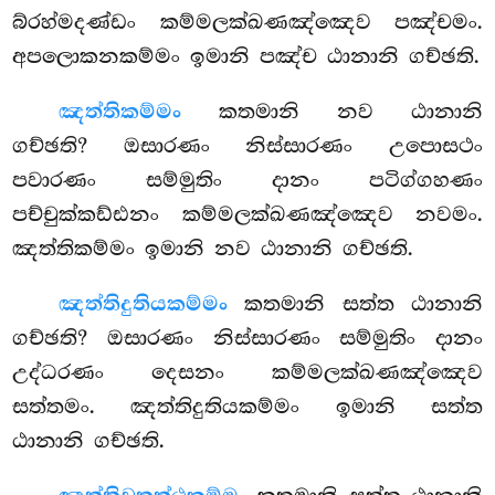
බ්රහ්මදණ්ඩං කම්මලක්ඛණඤ්ඤෙව පඤ්චමං.
අපලොකනකම්මං ඉමානි පඤ්ච ඨානානි ගච්ඡති.
ඤත්තිකම්මං
කතමානි නව ඨානානි
ගච්ඡති? ඔසාරණං නිස්සාරණං උපොසථං
පවාරණං සම්මුතිං දානං පටිග්ගහණං
පච්චුක්කඩ්ඪනං කම්මලක්ඛණඤ්ඤෙව නවමං.
ඤත්තිකම්මං ඉමානි නව ඨානානි ගච්ඡති.
ඤත්තිදුතියකම්මං
කතමානි සත්ත ඨානානි
ගච්ඡති? ඔසාරණං නිස්සාරණං සම්මුතිං දානං
උද්ධරණං දෙසනං කම්මලක්ඛණඤ්ඤෙව
සත්තමං. ඤත්තිදුතියකම්මං ඉමානි සත්ත
ඨානානි ගච්ඡති.