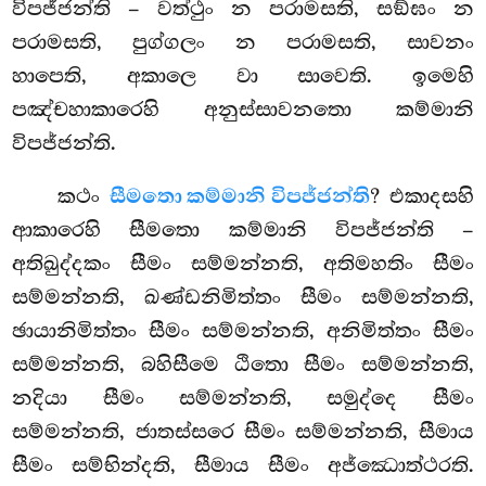
විපජ්ජන්ති – වත්ථුං න පරාමසති, සඞ්ඝං න
පරාමසති, පුග්ගලං න පරාමසති, සාවනං
හාපෙති, අකාලෙ වා සාවෙති. ඉමෙහි
පඤ්චහාකාරෙහි අනුස්සාවනතො කම්මානි
විපජ්ජන්ති.
කථං
සීමතො කම්මානි විපජ්ජන්ති
? එකාදසහි
ආකාරෙහි සීමතො කම්මානි විපජ්ජන්ති –
අතිඛුද්දකං සීමං සම්මන්නති, අතිමහතිං සීමං
සම්මන්නති, ඛණ්ඩනිමිත්තං සීමං සම්මන්නති,
ඡායානිමිත්තං සීමං සම්මන්නති, අනිමිත්තං සීමං
සම්මන්නති, බහිසීමෙ ඨිතො සීමං සම්මන්නති,
නදියා සීමං සම්මන්නති, සමුද්දෙ සීමං
සම්මන්නති, ජාතස්සරෙ සීමං සම්මන්නති, සීමාය
සීමං සම්භින්දති, සීමාය සීමං අජ්ඣොත්ථරති.