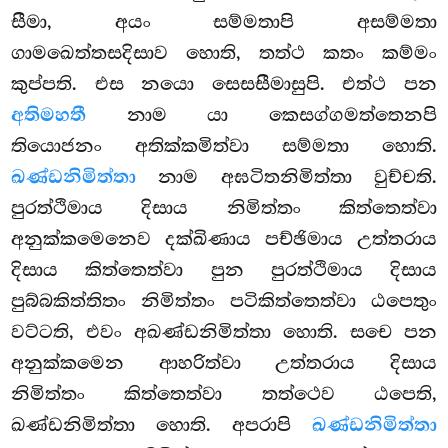
සීමා, අයං සම්මතාපි අසම්මතා
ගාමඛෙත්තසදිසාව හොති, තත්ථ කතං කම්මං
කුප්පති. එස නයො සෙසසීමාසුපි. එත්ථ පන
අතිමහතී
නාම යා කෙසග්ගමත්තෙනපි
තියොජනං අතික්කමිත්වා සම්මතා හොති.
ඛණ්ඩනිමිත්තා
නාම අඝටිතනිමිත්තා වුච්චති.
පුරත්ථිමාය දිසාය නිමිත්තං කිත්තෙත්වා
අනුක්කමෙනෙව දක්ඛිණාය පච්ඡිමාය උත්තරාය
දිසාය කිත්තෙත්වා පුන පුරත්ථිමාය දිසාය
පුබ්බකිත්තිතං නිමිත්තං පටිකිත්තෙත්වා ඨපෙතුං
වට්ටති, එවං අඛණ්ඩනිමිත්තා හොති. සචෙ පන
අනුක්කමෙන ආහරිත්වා උත්තරාය දිසාය
නිමිත්තං කිත්තෙත්වා තත්ථෙව ඨපෙති,
ඛණ්ඩනිමිත්තා හොති. අපරාපි
ඛණ්ඩනිමිත්තා