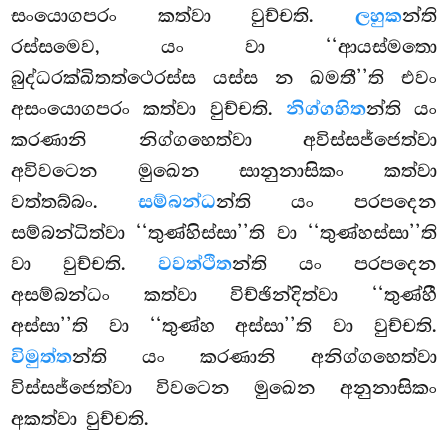
සංයොගපරං කත්වා වුච්චති.
ලහුක
න්ති
රස්සමෙව, යං වා ‘‘ආයස්මතො
බුද්ධරක්ඛිතත්ථෙරස්ස යස්ස න ඛමතී’’ති එවං
අසංයොගපරං කත්වා වුච්චති.
නිග්ගහිත
න්ති යං
කරණානි නිග්ගහෙත්වා අවිස්සජ්ජෙත්වා
අවිවටෙන මුඛෙන සානුනාසිකං කත්වා
වත්තබ්බං.
සම්බන්ධ
න්ති යං පරපදෙන
සම්බන්ධිත්වා ‘‘තුණ්හිස්සා’’ති වා ‘‘තුණ්හස්සා’’ති
වා වුච්චති.
වවත්ථිත
න්ති යං පරපදෙන
අසම්බන්ධං කත්වා විච්ඡින්දිත්වා ‘‘තුණ්හී
අස්සා’’ති වා ‘‘තුණ්හ අස්සා’’ති වා වුච්චති.
විමුත්ත
න්ති යං කරණානි අනිග්ගහෙත්වා
විස්සජ්ජෙත්වා විවටෙන මුඛෙන අනුනාසිකං
අකත්වා වුච්චති.