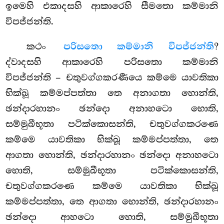
ඉමෙහි එකාදසහි ආකාරෙහි සීමතො කම්මානි
විපජ්ජන්ති.
කථං
පරිසතො කම්මානි විපජ්ජන්ති
?
ද්වාදසහි ආකාරෙහි පරිසතො කම්මානි
විපජ්ජන්ති – චතුවග්ගකරණීයෙ කම්මෙ යාවතිකා
භික්ඛූ කම්මප්පත්තා තෙ අනාගතා හොන්ති,
ඡන්දාරහානං ඡන්දො අනාහටො හොති,
සම්මුඛීභූතා පටික්කොසන්ති, චතුවග්ගකරණෙ
කම්මෙ යාවතිකා භික්ඛූ කම්මප්පත්තා, තෙ
ආගතා හොන්ති, ඡන්දාරහානං ඡන්දො අනාහටො
හොති, සම්මුඛීභූතා පටික්කොසන්ති,
චතුවග්ගකරණෙ කම්මෙ යාවතිකා භික්ඛූ
කම්මප්පත්තා, තෙ ආගතා හොන්ති, ඡන්දාරහානං
ඡන්දො ආහටො හොති, සම්මුඛීභූතා