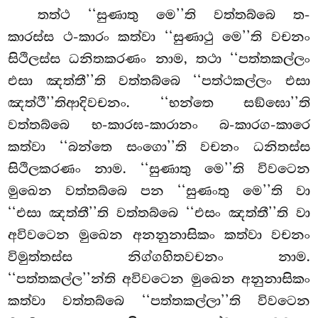
තත්ථ
‘‘සුණාතු මෙ’’ති වත්තබ්බෙ ත-
කාරස්ස ථ-කාරං කත්වා ‘‘සුණාථු මෙ’’ති වචනං
සිථිලස්ස ධනිතකරණං නාම, තථා ‘‘පත්තකල්ලං
එසා ඤත්තී’’ති වත්තබ්බෙ ‘‘පත්ථකල්ලං එසා
ඤත්ථී’’තිආදිවචනං. ‘‘භන්තෙ සඞ්ඝො’’ති
වත්තබ්බෙ භ-කාරඝ-කාරානං බ-කාරග-කාරෙ
කත්වා ‘‘බන්තෙ සංගො’’ති වචනං ධනිතස්ස
සිථිලකරණං නාම. ‘‘සුණාතු මෙ’’ති විවටෙන
මුඛෙන වත්තබ්බෙ පන ‘‘සුණංතු මෙ’’ති වා
‘‘එසා ඤත්තී’’ති වත්තබ්බෙ ‘‘එසං ඤත්තී’’ති වා
අවිවටෙන මුඛෙන අනනුනාසිකං කත්වා වචනං
විමුත්තස්ස නිග්ගහිතවචනං නාම.
‘‘පත්තකල්ල’’න්ති අවිවටෙන මුඛෙන අනුනාසිකං
කත්වා වත්තබ්බෙ ‘‘පත්තකල්ලා’’ති විවටෙන