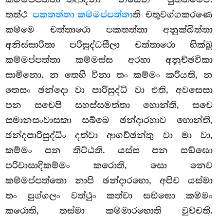
තත්ථ
පකතත්තා කම්මප්පත්තා
ති චතුවග්ගකරණෙ
කම්මෙ චත්තාරො පකතත්තා අනුක්ඛිත්තා
අනිස්සාරිතා
පරිසුද්ධසීලා චත්තාරො භික්ඛූ
කම්මප්පත්තා කම්මස්ස අරහා අනුච්ඡවිකා
සාමිනො. න තෙහි විනා තං කම්මං කරීයති, න
තෙසං ඡන්දො වා පාරිසුද්ධි වා එති, අවසෙසා
පන සචෙපි සහස්සමත්තා හොන්ති, සචෙ
සමානසංවාසකා සබ්බෙ ඡන්දාරහාව හොන්ති,
ඡන්දපාරිසුද්ධිං දත්වා ආගච්ඡන්තු වා මා වා,
කම්මං පන තිට්ඨති. යස්ස පන සඞ්ඝො
පරිවාසාදිකම්මං කරොති, සො නෙව
කම්මප්පත්තො නාපි ඡන්දාරහො, අපිච යස්මා
තං පුග්ගලං වත්ථුං කත්වා සඞ්ඝො කම්මං
කරොති, තස්මා කම්මාරහොති වුච්චති.