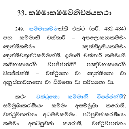
33. කම්මාකම්මවිනිච්ඡයකථා
.
කම්මාකම්ම
න්ති
එත්ථ (පරි. 482-484)
249
පන කම්මානි චත්තාරි – අපලොකනකම්මං
ඤත්තිකම්මං ඤත්තිදුතියකම්මං
ඤත්තිචතුත්ථකම්මන්ති. ඉමානි චත්තාරි කම්මානි
කතිහාකාරෙහි විපජ්ජන්ති? පඤ්චහාකාරෙහි
විපජ්ජන්ති – වත්ථුතො වා ඤත්තිතො වා
අනුස්සාවනතො වා සීමතො වා පරිසතො වා.
කථං
වත්ථුතො කම්මානි විපජ්ජන්ති
?
සම්මුඛාකරණීයං කම්මං අසම්මුඛා කරොති,
වත්ථුවිපන්නං අධම්මකම්මං. පටිපුච්ඡාකරණීයං
කම්මං අපටිපුච්ඡා කරොති, වත්ථුවිපන්නං