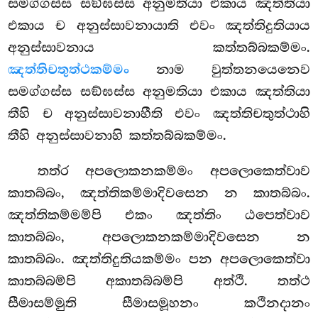
සමග්ගස්ස සඞ්ඝස්ස අනුමතියා එකාය ඤත්තියා
එකාය ච අනුස්සාවනායාති එවං ඤත්තිදුතියාය
අනුස්සාවනාය
කත්තබ්බකම්මං.
ඤත්තිචතුත්ථකම්මං
නාම වුත්තනයෙනෙව
සමග්ගස්ස සඞ්ඝස්ස අනුමතියා එකාය ඤත්තියා
තීහි ච අනුස්සාවනාහීති එවං ඤත්තිචතුත්ථාහි
තීහි අනුස්සාවනාහි කත්තබ්බකම්මං.
තත්ර
අපලොකනකම්මං අපලොකෙත්වාව
කාතබ්බං, ඤත්තිකම්මාදිවසෙන න කාතබ්බං.
ඤත්තිකම්මම්පි එකං ඤත්තිං ඨපෙත්වාව
කාතබ්බං, අපලොකනකම්මාදිවසෙන න
කාතබ්බං. ඤත්තිදුතියකම්මං පන අපලොකෙත්වා
කාතබ්බම්පි අකාතබ්බම්පි අත්ථි. තත්ථ
සීමාසම්මුති සීමාසමූහනං කථිනදානං