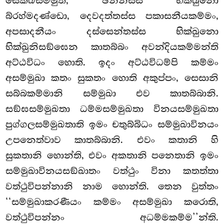
සෙක්ඛසම්මුති, ඡන්නස්ස භික්ඛුනො
බ්රහ්මදණ්ඩො, දෙවදත්තස්ස පකාසනීයකම්මං,
අපසාදනීයං දස්සෙන්තස්ස භික්ඛුනො
භික්ඛුනිසඞ්ඝෙන කාතබ්බං අවන්දියකම්මන්ති
අට්ඨවිධං හොති. ඉදං අට්ඨවිධම්පි කම්මං
අසම්මුඛා කතං සුකතං හොති අකුප්පං, සෙසානි
සබ්බකම්මානි සම්මුඛා එව කාතබ්බානි.
සඞ්ඝසම්මුඛතා ධම්මසම්මුඛතා විනයසම්මුඛතා
පුග්ගලසම්මුඛතාති ඉමං චතුබ්බිධං සම්මුඛාවිනයං
උපනෙත්වාව කාතබ්බානි. එවං කතානි හි
සුකතානි හොන්ති, එවං අකතානි පනෙතානි ඉමං
සම්මුඛාවිනයසඞ්ඛාතං වත්ථුං විනා කතත්තා
වත්ථුවිපන්නානි නාම හොන්ති. තෙන වුත්තං
‘‘සම්මුඛාකරණීයං කම්මං අසම්මුඛා කරොති,
වත්ථුවිපන්නං අධම්මකම්ම’’න්ති.