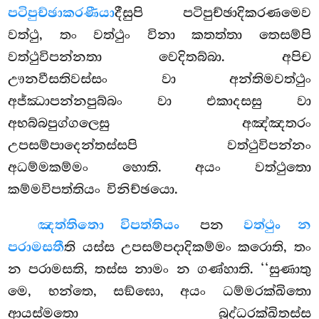
පටිපුච්ඡාකරණීයා
දීසුපි පටිපුච්ඡාදිකරණමෙව
වත්ථු, තං වත්ථුං විනා කතත්තා තෙසම්පි
වත්ථුවිපන්නතා වෙදිතබ්බා. අපිච
ඌනවීසතිවස්සං වා අන්තිමවත්ථුං
අජ්ඣාපන්නපුබ්බං වා එකාදසසු
වා
අභබ්බපුග්ගලෙසු අඤ්ඤතරං
උපසම්පාදෙන්තස්සපි වත්ථුවිපන්නං
අධම්මකම්මං හොති. අයං වත්ථුතො
කම්මවිපත්තියං විනිච්ඡයො.
ඤත්තිතො විපත්තියං
පන
වත්ථුං න
පරාමසතී
ති යස්ස උපසම්පදාදිකම්මං කරොති, තං
න පරාමසති, තස්ස නාමං න ගණ්හාති. ‘‘සුණාතු
මෙ, භන්තෙ, සඞ්ඝො, අයං ධම්මරක්ඛිතො
ආයස්මතො බුද්ධරක්ඛිතස්ස