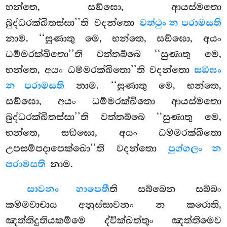
භන්තෙ, සඞ්ඝො, ආයස්මතො
බුද්ධරක්ඛිතස්සා’’ති වදන්තො
වත්ථුං න පරාමසති
නාම. ‘‘සුණාතු
මෙ, භන්තෙ, සඞ්ඝො, අයං
ධම්මරක්ඛිතො’’ති වත්තබ්බෙ ‘‘සුණාතු මෙ,
භන්තෙ, අයං ධම්මරක්ඛිතො’’ති වදන්තො
සඞ්ඝං
න පරාමසති
නාම. ‘‘සුණාතු මෙ, භන්තෙ,
සඞ්ඝො, අයං ධම්මරක්ඛිතො ආයස්මතො
බුද්ධරක්ඛිතස්සා’’ති වත්තබ්බෙ ‘‘සුණාතු මෙ,
භන්තෙ, සඞ්ඝො, අයං ධම්මරක්ඛිතො
උපසම්පදාපෙක්ඛො’’ති වදන්තො
පුග්ගලං න
පරාමසති
නාම.
සාවනං හාපෙතී
ති සබ්බෙන සබ්බං
කම්මවාචාය අනුස්සාවනං න කරොති,
ඤත්තිදුතියකම්මෙ ද්වික්ඛත්තුං ඤත්තිමෙව