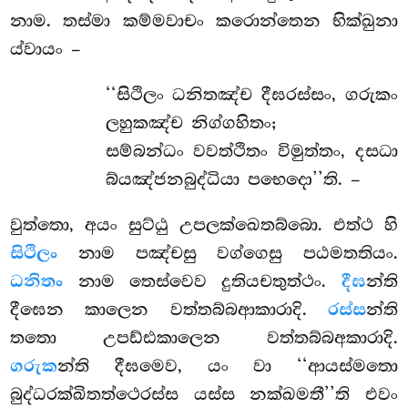
නාම. තස්මා කම්මවාචං කරොන්තෙන භික්ඛුනා
ය්වායං –
‘‘සිථිලං ධනිතඤ්ච දීඝරස්සං, ගරුකං
ලහුකඤ්ච නිග්ගහිතං;
සම්බන්ධං වවත්ථිතං විමුත්තං, දසධා
බ්යඤ්ජනබුද්ධියා පභෙදො’’ති. –
වුත්තො, අයං සුට්ඨු උපලක්ඛෙතබ්බො. එත්ථ හි
සිථිලං
නාම පඤ්චසු වග්ගෙසු පඨමතතියං.
ධනිතං
නාම තෙස්වෙව දුතියචතුත්ථං.
දීඝ
න්ති
දීඝෙන කාලෙන වත්තබ්බආකාරාදි.
රස්ස
න්ති
තතො උපඩ්ඪකාලෙන වත්තබ්බඅකාරාදි.
ගරුක
න්ති දීඝමෙව, යං වා ‘‘ආයස්මතො
බුද්ධරක්ඛිතත්ථෙරස්ස යස්ස නක්ඛමතී’’ති එවං