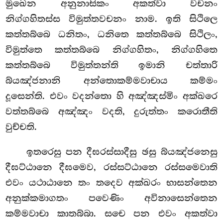
මුඛෙන අනුනාසිකං අකත්වා වචනං
නිග්ගහිතස්ස විමුත්තවචනං නාම. ඉති සිථිලෙ
කත්තබ්බෙ ධනිතං, ධනිතෙ කත්තබ්බෙ සිථිලං,
විමුත්තෙ කත්තබ්බෙ නිග්ගහිතං, නිග්ගහිතෙ
කත්තබ්බෙ විමුත්තන්ති ඉමානි චත්තාරි
බ්යඤ්ජනානි අන්තොකම්මවාචාය කම්මං
දූසෙන්ති. එවං වදන්තො හි අඤ්ඤස්මිං අක්ඛරෙ
වත්තබ්බෙ අඤ්ඤං වදති, දුරුත්තං කරොතීති
වුච්චති.
ඉතරෙසු පන දීඝරස්සාදීසු ඡසු බ්යඤ්ජනෙසු
දීඝට්ඨානෙ දීඝමෙව, රස්සට්ඨානෙ රස්සමෙවාති
එවං යථාඨානෙ තං තදෙව අක්ඛරං භාසන්තෙන
අනුක්කමාගතං පවෙණිං අවිනාසෙන්තෙන
කම්මවාචා කාතබ්බා. සචෙ පන එවං අකත්වා