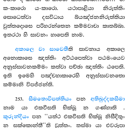
ක-කාරො ය-කාරො. යථාපාළියා නිරුත්තිං
සොධෙත්වා දසවිධාය බ්යඤ්ජනනිරුත්තියා
වුත්තදොසෙ පරිහරන්තෙන කම්මවාචා කාතබ්බා.
ඉතරථා හි සාවනං හාපෙති නාම.
අකාලෙ වා සාවෙතී
ති සාවනාය අකාලෙ
අනොකාසෙ ඤත්තිං අට්ඨපෙත්වා පඨමංයෙව
අනුස්සාවනකම්මං කත්වා පච්ඡා ඤත්තිං ඨපෙති.
ඉති ඉමෙහි පඤ්චහාකාරෙහි අනුස්සාවනතො
කම්මානි විපජ්ජන්ති.
.
සීමතො
විපත්තියං
පන
අතිඛුද්දකසීමා
253
නාම යා එකවීසති භික්ඛූ න ගණ්හාති
.
කුරුන්දියං
පන ‘‘යත්ථ එකවීසති භික්ඛූ නිසීදිතුං
න සක්කොන්තී’’ති වුත්තං. තස්මා යා එවරූපා