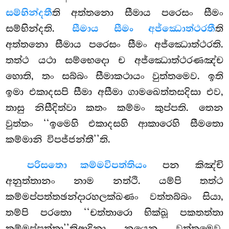
සම්භින්දතී
ති අත්තනො සීමාය පරෙසං සීමං
සම්භින්දති.
සීමාය සීමං අජ්ඣොත්ථරතී
ති
අත්තනො සීමාය පරෙසං සීමං අජ්ඣොත්ථරති.
තත්ථ යථා සම්භෙදො ච අජ්ඣොත්ථරණඤ්ච
හොති, තං සබ්බං සීමාකථායං වුත්තමෙව. ඉති
ඉමා එකාදසපි සීමා අසීමා ගාමඛෙත්තසදිසා එව,
තාසු නිසීදිත්වා කතං කම්මං කුප්පති. තෙන
වුත්තං ‘‘ඉමෙහි එකාදසහි ආකාරෙහි සීමතො
කම්මානි විපජ්ජන්තී’’ති.
පරිසතො කම්මවිපත්තියං
පන කිඤ්චි
අනුත්තානං නාම නත්ථි. යම්පි තත්ථ
කම්මප්පත්තඡන්දාරහලක්ඛණං වත්තබ්බං සියා,
තම්පි පරතො ‘‘චත්තාරො භික්ඛූ පකතත්තා
කම්මප්පත්තා’’තිආදිනා නයෙන වුත්තමෙව.