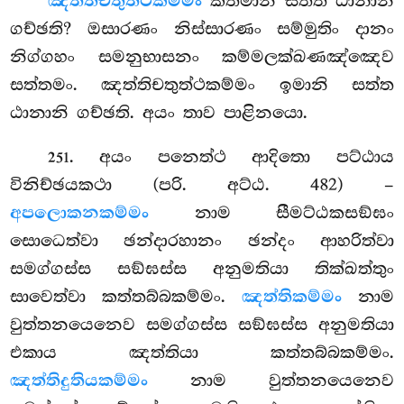
ඤත්තිචතුත්ථකම්මං
කතමානි සත්ත ඨානානි
ගච්ඡති? ඔසාරණං නිස්සාරණං සම්මුතිං දානං
නිග්ගහං සමනුභාසනං කම්මලක්ඛණඤ්ඤෙව
සත්තමං. ඤත්තිචතුත්ථකම්මං ඉමානි සත්ත
ඨානානි ගච්ඡති. අයං තාව පාළිනයො.
. අයං පනෙත්ථ ආදිතො පට්ඨාය
251
විනිච්ඡයකථා (පරි. අට්ඨ. 482) –
අපලොකනකම්මං
නාම සීමට්ඨකසඞ්ඝං
සොධෙත්වා ඡන්දාරහානං ඡන්දං ආහරිත්වා
සමග්ගස්ස සඞ්ඝස්ස අනුමතියා තික්ඛත්තුං
සාවෙත්වා කත්තබ්බකම්මං.
ඤත්තිකම්මං
නාම
වුත්තනයෙනෙව සමග්ගස්ස සඞ්ඝස්ස අනුමතියා
එකාය ඤත්තියා කත්තබ්බකම්මං.
ඤත්තිදුතියකම්මං
නාම වුත්තනයෙනෙව