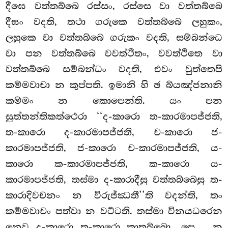
දීඝෙ වත්තබ්බෙ රස්සං, රස්සෙ වා වත්තබ්බෙ
දීඝං වදති, තථා ගරුකෙ වත්තබ්බෙ ලහුකං,
ලහුකෙ වා වත්තබ්බෙ ගරුකං වදති, සම්බන්ධෙ
වා පන වත්තබ්බෙ වවත්ථිතං, වවත්ථිතෙ වා
වත්තබ්බෙ සම්බන්ධං වදති, එවං වුත්තෙපි
කම්මවාචා න කුප්පති. ඉමානි හි ඡ බ්යඤ්ජනානි
කම්මං න කොපෙන්ති. යං පන
සුත්තන්තිකත්ථෙරා ‘‘ද-කාරො ත-කාරමාපජ්ජති,
ත-කාරො ද-කාරමාපජ්ජති, ච-කාරො ජ-
කාරමාපජ්ජති, ජ-කාරො ච-කාරමාපජ්ජති, ය-
කාරො ක-කාරමාපජ්ජති, ක-කාරො ය-
කාරමාපජ්ජති, තස්මා ද-කාරාදීසු වත්තබ්බෙසු ත-
කාරාදිවචනං න විරුජ්ඣතී’’ති වදන්ති, තං
කම්මවාචං පත්වා න වට්ටති. තස්මා විනයධරෙන
නෙව ද-කාරො ත-කාරො කාතබ්බො…පෙ… න