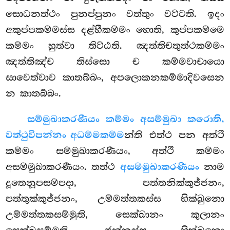
සොධනත්ථං පුනප්පුනං වත්තුං වට්ටති. ඉදං
අකුප්පකම්මස්ස දළ්හීකම්මං හොති, කුප්පකම්මෙ
කම්මං හුත්වා තිට්ඨති. ඤත්තිචතුත්ථකම්මං
ඤත්තිඤ්ච තිස්සො ච කම්මවාචායො
සාවෙත්වාව කාතබ්බං, අපලොකනකම්මාදිවසෙන
න කාතබ්බං.
සම්මුඛාකරණීයං කම්මං අසම්මුඛා කරොති,
වත්ථුවිපන්නං අධම්මකම්ම
න්ති එත්ථ පන අත්ථි
කම්මං සම්මුඛාකරණීයං, අත්ථි කම්මං
අසම්මුඛාකරණීයං. තත්ථ
අසම්මුඛාකරණීයං
නාම
දූතෙනූපසම්පදා, පත්තනික්කුජ්ජනං,
පත්තුක්කුජ්ජනං, උම්මත්තකස්ස භික්ඛුනො
උම්මත්තකසම්මුති, සෙක්ඛානං කුලානං