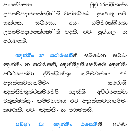
ආයස්මතො බුද්ධරක්ඛිතස්ස
උපසම්පදාපෙක්ඛො’’ති වත්තබ්බෙ ‘‘සුණාතු මෙ,
භන්තෙ, සඞ්ඝො, අයං ධම්මරක්ඛිතො
උපසම්පදාපෙක්ඛො’’ති වදති. එවං පුග්ගලං න
පරාමසති.
ඤත්තිං න පරාමසතී
ති සබ්බෙන සබ්බං
ඤත්තිං න පරාමසති, ඤත්තිදුතියකම්මෙ ඤත්තිං
අට්ඨපෙත්වා ද්වික්ඛත්තුං කම්මවාචාය එව
අනුස්සාවනකම්මං කරොති,
ඤත්තිචතුත්ථකම්මෙපි ඤත්තිං අට්ඨපෙත්වා
චතුක්ඛත්තුං කම්මවාචාය එව අනුස්සාවනකම්මං
කරොති. එවං ඤත්තිං න පරාමසති.
පච්ඡා වා ඤත්තිං ඨපෙතී
ති පඨමං