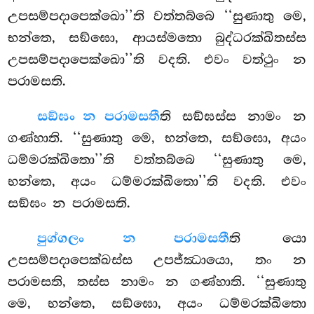
උපසම්පදාපෙක්ඛො’’ති වත්තබ්බෙ ‘‘සුණාතු මෙ,
භන්තෙ, සඞ්ඝො, ආයස්මතො බුද්ධරක්ඛිතස්ස
උපසම්පදාපෙක්ඛො’’ති වදති. එවං වත්ථුං න
පරාමසති.
සඞ්ඝං න පරාමසතී
ති සඞ්ඝස්ස නාමං න
ගණ්හාති. ‘‘සුණාතු මෙ, භන්තෙ, සඞ්ඝො, අයං
ධම්මරක්ඛිතො’’ති වත්තබ්බෙ ‘‘සුණාතු මෙ,
භන්තෙ, අයං ධම්මරක්ඛිතො’’ති වදති. එවං
සඞ්ඝං න පරාමසති.
පුග්ගලං න පරාමසතී
ති යො
උපසම්පදාපෙක්ඛස්ස උපජ්ඣායො, තං න
පරාමසති, තස්ස නාමං න ගණ්හාති. ‘‘සුණාතු
මෙ, භන්තෙ, සඞ්ඝො, අයං ධම්මරක්ඛිතො