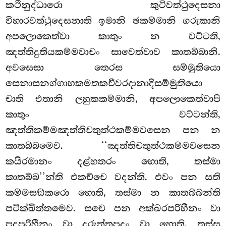
කථිනුද්ධාරො කුටිවත්ථුදෙසනා
විහාරවත්ථුදෙසනාති ඉමානි ඡකම්මානි ගරුකානි
අපලොකෙත්වා කාතුං න වට්ටති,
ඤත්තිදුතියකම්මවාචං සාවෙත්වාව කාතබ්බානි.
අවසෙසා තෙරස සම්මුතියො
සෙනාසනග්ගාහකමතකචීවරදානාදිසම්මුතියො
චාති එතානි ලහුකකම්මානි, අපලොකෙත්වාපි
කාතුං වට්ටන්ති,
ඤත්තිකම්මඤත්තිචතුත්ථකම්මවසෙන පන න
කාතබ්බමෙව. ‘‘ඤත්තිචතුත්ථකම්මවසෙන
කයිරමානං දළ්හතරං හොති, තස්මා
කාතබ්බ’’න්ති එකච්චෙ වදන්ති. එවං පන සති
කම්මසඞ්කරො හොති, තස්මා න කාතබ්බන්ති
පටික්ඛිත්තමෙව. සචෙ පන අක්ඛරපරිහීනං වා
පදපරිහීනං වා දුරුත්තපදං වා හොති, තස්ස