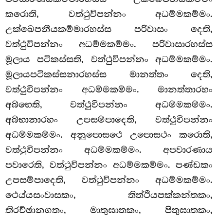
කරොති, වත්ථුවිපන්නං අධම්මකම්මං.
උක්ඛෙපනීයකම්මාරහස්ස පරිවාසං දෙති,
වත්ථුවිපන්නං අධම්මකම්මං. පරිවාසාරහස්ස
මූලාය පටිකස්සති, වත්ථුවිපන්නං අධම්මකම්මං.
මූලායපටිකස්සනාරහස්ස මානත්තං දෙති,
වත්ථුවිපන්නං අධම්මකම්මං. මානත්තාරහං
අබ්භෙති, වත්ථුවිපන්නං අධම්මකම්මං.
අබ්භානාරහං උපසම්පාදෙති, වත්ථුවිපන්නං
අධම්මකම්මං. අනුපොසථෙ උපොසථං කරොති,
වත්ථුවිපන්නං අධම්මකම්මං. අපවාරණාය
පවාරෙති, වත්ථුවිපන්නං අධම්මකම්මං. පණ්ඩකං
උපසම්පාදෙති, වත්ථුවිපන්නං අධම්මකම්මං.
ථෙය්යසංවාසකං, තිත්ථියපක්කන්තකං,
තිරච්ඡානගතං, මාතුඝාතකං, පිතුඝාතකං,