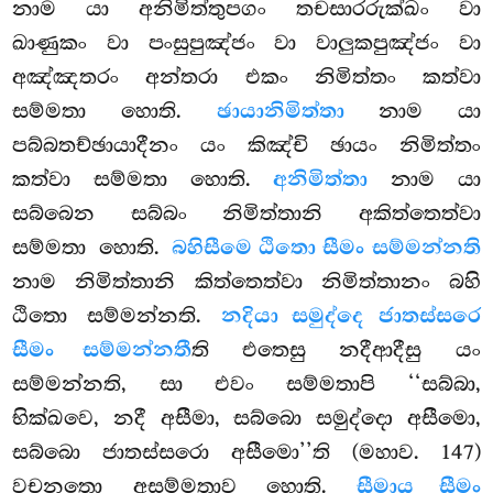
නාම යා අනිමිත්තුපගං තචසාරරුක්ඛං වා
ඛාණුකං වා පංසුපුඤ්ජං වා වාලුකපුඤ්ජං වා
අඤ්ඤතරං අන්තරා එකං නිමිත්තං කත්වා
සම්මතා හොති.
ඡායානිමිත්තා
නාම යා
පබ්බතච්ඡායාදීනං යං කිඤ්චි ඡායං නිමිත්තං
කත්වා සම්මතා හොති.
අනිමිත්තා
නාම යා
සබ්බෙන සබ්බං නිමිත්තානි අකිත්තෙත්වා
සම්මතා හොති.
බහිසීමෙ ඨිතො සීමං සම්මන්නති
නාම නිමිත්තානි කිත්තෙත්වා නිමිත්තානං බහි
ඨිතො සම්මන්නති.
නදියා සමුද්දෙ ජාතස්සරෙ
සීමං සම්මන්නතී
ති එතෙසු නදීආදීසු යං
සම්මන්නති, සා එවං සම්මතාපි ‘‘සබ්බා,
භික්ඛවෙ, නදී අසීමා, සබ්බො සමුද්දො අසීමො,
සබ්බො ජාතස්සරො අසීමො’’ති (මහාව. 147)
වචනතො අසම්මතාව හොති.
සීමාය සීමං