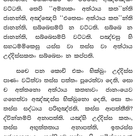
වට්ටති. තෙපි ‘‘අම්හාකං අත්ථාය කත’’න්ති
ජානන්ති, අඤ්ඤෙපි ‘‘එතෙසං අත්ථාය කත’’න්ති
ජානන්ති, සබ්බෙසම්පි න වට්ටති. සබ්බෙ න
ජානන්ති, සබ්බෙසම්පි වට්ටති. පඤ්චසු හි
සහධම්මිකෙසු යස්ස වා තස්ස වා අත්ථාය
උද්දිස්සකතං සබ්බෙසං න කප්පති.
සචෙ පන කොචි එකං භික්ඛුං උද්දිස්ස
පාණං වධිත්වා තස්ස පත්තං පූරෙත්වා දෙති, සො
ච අත්තනො අත්ථාය කතභාවං ජානංයෙව
ගහෙත්වා අඤ්ඤස්ස භික්ඛුනො දෙති, සො තං
තස්ස සද්ධාය පරිභුඤ්ජති, කස්ස ආපත්තීති?
ද්වින්නම්පි අනාපත්ති. යඤ්හි උද්දිස්ස කතං,
තස්ස අභුත්තතාය අනාපත්ති, ඉතරස්ස