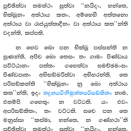
පුච්ඡිත්වා තමත්ථං සුත්වා ‘‘නයිදං, භන්තෙ,
භික්ඛූනං අත්ථාය කතං, අම්හෙහි අත්තනො
අත්ථාය වා රාජයුත්තාදීනං වා අත්ථාය කත’’න්ති
වදන්ති, කප්පති.
න හෙව ඛො පන භික්ඛූ පස්සන්ති න
සුණන්ති, අපිච ඛො තෙසං තං ගාමං පිණ්ඩාය
පවිට්ඨානං පත්තං ගහෙත්වා සමච්ඡමංසං
පිණ්ඩපාතං අභිසඞ්ඛරිත්වා අභිහරන්ති. තෙ
පරිසඞ්කන්ති ‘‘භික්ඛූනං නු ඛො අත්ථාය
කත’’න්ති, ඉදං
තදුභයවිනිමුත්තපරිසඞ්කිතං
නාම,
එතම්පි ගහෙතුං න වට්ටති. යං එවං
අපරිසඞ්කිතං, තං වට්ටති. සචෙ පන තෙ
මනුස්සා ‘‘කස්මා, භන්තෙ, න ගණ්හථා’’ති
පුච්ඡිත්වා
තමත්ථං සුත්වා ‘‘නයිදං, භන්තෙ,