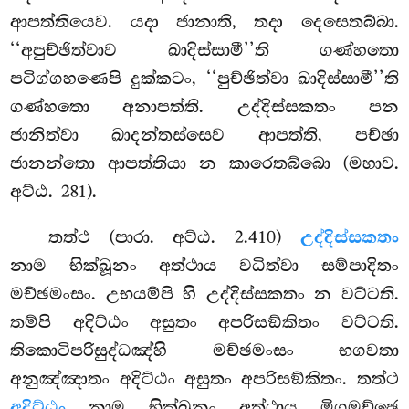
ආපත්තියෙව. යදා ජානාති, තදා දෙසෙතබ්බා.
‘‘අපුච්ඡිත්වාව ඛාදිස්සාමී’’ති ගණ්හතො
පටිග්ගහණෙපි දුක්කටං, ‘‘පුච්ඡිත්වා ඛාදිස්සාමී’’ති
ගණ්හතො
අනාපත්ති. උද්දිස්සකතං පන
ජානිත්වා ඛාදන්තස්සෙව ආපත්ති, පච්ඡා
ජානන්තො ආපත්තියා න කාරෙතබ්බො (මහාව.
අට්ඨ. 281).
තත්ථ (පාරා. අට්ඨ. 2.410)
උද්දිස්සකතං
නාම භික්ඛූනං අත්ථාය වධිත්වා සම්පාදිතං
මච්ඡමංසං. උභයම්පි හි උද්දිස්සකතං න වට්ටති.
තම්පි අදිට්ඨං අසුතං අපරිසඞ්කිතං වට්ටති.
තිකොටිපරිසුද්ධඤ්හි මච්ඡමංසං භගවතා
අනුඤ්ඤාතං අදිට්ඨං අසුතං අපරිසඞ්කිතං. තත්ථ
අදිට්ඨං
නාම භික්ඛූනං අත්ථාය මිගමච්ඡෙ