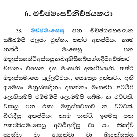
6. මච්ඡමංසවිනිච්ඡයකථා
.
මච්ඡමංසෙසු
පන මච්ඡග්ගහණෙන
38
සබ්බම්පි ජලජං වුත්තං. තත්ථ අකප්පියං නාම
නත්ථි. මංසෙසු පන
මනුස්සහත්ථිඅස්සසුනඛඅහිසීහබ්යග්ඝදීපිඅච්ඡතර
ච්ඡානං වසෙන දස මංසානි අකප්පියානි. තත්ථ
මනුස්සමංසෙ ථුල්ලච්චයං, සෙසෙසු දුක්කටං. ඉති
ඉමෙසං මනුස්සාදීනං දසන්නං මංසම්පි අට්ඨිපි
ලොහිතම්පි චම්මම්පි ලොමම්පි සබ්බං න වට්ටති.
වසාසු පන එකා මනුස්සවසාව න වට්ටති.
ඛීරාදීසු අකප්පියං නාම නත්ථි. ඉමෙසු පන
අකප්පියමංසෙසු අට්ඨිආදීසු වා යං කිඤ්චි
ඤත්වා වා අඤත්වා වා ඛාදන්තස්ස