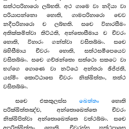
සත්ථපරිහාරො ලබ්භති. අථ ගාමෙ වා නදියා වා
පරියාපන්නො හොති, ගාමපරිහාරො චෙව
නදීපරිහාරො ච ලබ්භති. සචෙ විහාරසීමං
අතික්කමිත්වා තිට්ඨති, අන්තොසීමාය ච චීවරං
හොති, විහාරං ගන්ත්වා
වසිතබ්බං. සචෙ
බහිසීමාය චීවරං හොති, සත්ථසමීපෙයෙව
වසිතබ්බං. සචෙ ගච්ඡන්තො සත්ථො සකටෙ වා
භග්ගෙ ගොණෙ වා නට්ඨෙ අන්තරා ඡිජ්ජති,
යස්මිං කොට්ඨාසෙ චීවරං නික්ඛිත්තං, තත්ථ
වසිතබ්බං.
සචෙ
එකකුලස්ස
ඛෙත්තං
හොති
පරික්ඛිත්තඤ්ච, අන්තොඛෙත්තෙ චීවරං
නික්ඛිපිත්වා අන්තොඛෙත්තෙ වත්ථබ්බං. සචෙ
අපරික්ඛිත්තං හොති, චීවරස්ස හත්ථපාසෙ