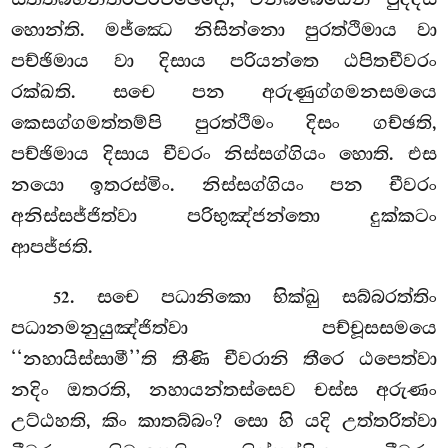
හොන්ති. මජ්ඣෙ නිසින්නො පුරත්ථිමාය වා
පච්ඡිමාය වා දිසාය පරියන්තෙ ඨපිතචීවරං
රක්ඛති. සචෙ පන අරුණුග්ගමනසමයෙ
කෙසග්ගමත්තම්පි පුරත්ථිමං දිසං ගච්ඡති,
පච්ඡිමාය දිසාය චීවරං නිස්සග්ගියං හොති. එස
නයො ඉතරස්මිං. නිස්සග්ගියං පන චීවරං
අනිස්සජ්ජිත්වා පරිභුඤ්ජන්තො දුක්කටං
ආපජ්ජති.
. සචෙ
පධානිකො භික්ඛු සබ්බරත්තිං
52
පධානමනුයුඤ්ජිත්වා පච්චූසසමයෙ
‘‘නහායිස්සාමී’’ති තීණි චීවරානි තීරෙ ඨපෙත්වා
නදිං ඔතරති, නහායන්තස්සෙව චස්ස අරුණං
උට්ඨහති, කිං කාතබ්බං? සො හි යදි උත්තරිත්වා