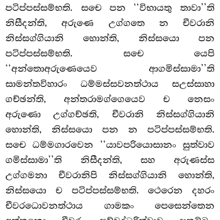
පටිප්පස්සම්භති. සචෙ පන ‘‘විභායතු තාවා’’ති
නිසීදන්ති, අරුණෙ උග්ගතෙ න චීවරානි
නිස්සග්ගියානි හොන්ති, නිස්සයො පන
පටිප්පස්සම්භති. සචෙ යෙපි
‘‘අන්තොඅරුණෙයෙව ආගමිස්සාමා’’ති
සාමන්තවිහාරං ධම්මස්සවනත්ථාය සඋස්සාහා
ගච්ඡන්ති, අන්තරාමග්ගෙයෙව ච නෙසං
අරුණො උග්ගච්ඡති, චීවරානි නිස්සග්ගියානි
හොන්ති, නිස්සයො පන න පටිප්පස්සම්භති.
සචෙ ධම්මගාරවෙන ‘‘යාවපරියොසානං සුත්වාව
ගමිස්සාමා’’ති නිසීදන්ති, සහ අරුණස්ස
උග්ගමනා චීවරානිපි නිස්සග්ගියානි හොන්ති,
නිස්සයො ච පටිප්පස්සම්භති. ථෙරෙන දහරං
චීවරධොවනත්ථාය ගාමකං පෙසෙන්තෙන