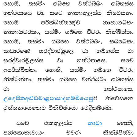
හොති, තස්මිං ගබ්භෙ වත්ථබ්බං ගබ්භස්ස
හත්ථපාසෙ වා. සචෙ නානාකුලස්ස නිවෙසනං
හොති පරික්ඛිත්තඤ්ච නානාගබ්භං
නානාඔවරකං, යස්මිං ගබ්භෙ චීවරං නික්ඛිත්තං
හොති, තස්මිං ගබ්භෙ වත්ථබ්බං, සබ්බෙසං
සාධාරණෙ ඝරද්වාරමූලෙ වා ගබ්භස්ස වා
ඝරද්වාරමූලස්ස වා හත්ථපාසෙ. සචෙ
අපරික්ඛිත්තං හොති, යස්මිං ගබ්භෙ චීවරං
නික්ඛිත්තං, තස්මිං ගබ්භෙ වත්ථබ්බං ගබ්භස්ස
වා හත්ථපාසෙ.
උදොසිතඅඩ්ඩමාළපාසාදහම්මියෙසු
පි නිවෙසනෙ
වුත්තනයෙනෙව විනිච්ඡයො වෙදිතබ්බො.
සචෙ එකකුලස්ස
නාවා
හොති,
අන්තොනාවායං චීවරං නික්ඛිපිත්වා