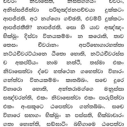
චීවරං නිවාසෙති, නිස්සග්ගියං චීවරං,
අනිස්සජ්ජිත්වා පරිභුඤ්ජනපච්චයා දුක්කටං
ආපජ්ජති. අථ නග්ගො ගච්ඡති, එවම්පි දුක්කටං
ආපජ්ජතීති? නාපජ්ජති. සො හි යාව අඤ්ඤං
භික්ඛුං දිස්වා විනයකම්මං න කරොති, තාව
තෙසං චීවරානං අපරිභොගාරහත්තා
නට්ඨචීවරට්ඨානෙ ඨිතො හොති, නට්ඨචීවරස්ස
ච අකප්පියං නාම නත්ථි, තස්මා එකං
නිවාසෙත්වා ද්වෙ හත්ථෙන ගහෙත්වා විහාරං
ගන්ත්වා විනයකම්මං කාතබ්බං. සචෙ දූරෙ
විහාරො හොති, අන්තරාමග්ගෙ මනුස්සා
සඤ්චරන්ති, එකං නිවාසෙත්වා එකං පාරුපිත්වා
එකං අංසකූටෙ ඨපෙත්වා ගන්තබ්බං. සචෙ
විහාරෙ සභාගං භික්ඛුං න පස්සති, භික්ඛාචාරං
ගතා හොන්ති, සඞ්ඝාටිං බහිගාමෙ ඨපෙත්වා