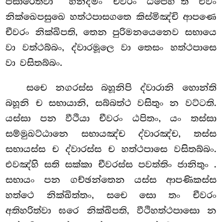
පසාරෙත්වා ‘‘හන්දිමං චීවරං ඨපෙහී’’ති එවං
නික්ඛෙපසුඛෙ හත්ථපාසගතෙ කිස්මිඤ්චි ආපණෙ
චීවරං නික්ඛිපති, තෙන පුරිමනයෙනෙව සභායෙ
වා වත්ථබ්බං, ද්වාරමූලෙ වා තෙසං හත්ථපාසෙ
වා වසිතබ්බං.
සචෙ නගරස්ස බහූනිපි ද්වාරානි හොන්ති
බහූනි ච සභායානි, සබ්බත්ථ වසිතුං න වට්ටති.
යස්සා පන වීථියා චීවරං ඨපිතං, යං තස්සා
සම්මුඛට්ඨානෙ සභායඤ්ච ද්වාරඤ්ච, තස්ස
සභායස්ස ච ද්වාරස්ස ච හත්ථපාසෙ වසිතබ්බං.
එවඤ්හි සති සක්කා චීවරස්ස පවත්තිං ජානිතුං
.
සභායං පන ගච්ඡන්තෙන යස්ස ආපණිකස්ස
හත්ථෙ නික්ඛිත්තං, සචෙ සො තං චීවරං
අතිහරිත්වා ඝරෙ නික්ඛිපති, වීථිහත්ථපාසො න