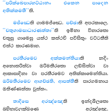
‘‘පරික්ඛෙපාරහට්ඨානං එකෙන පාදෙන
අතික්කමතී’’
ති.
මජ්ඣෙ
ති ගාමමජ්ඣෙ.
පච්ඡා
ති අපරකාලෙ.
‘‘චතුගාමසාධාරණත්තා’’
ති ඉමිනා විහාරතො
චතූසු ගාමෙසු යත්ථ කත්ථචි පවිසිතුං වට්ටතීති
එත්ථ කාරණමාහ.
පරතීරමෙව අක්කමන්තියා
ති නදිං
අනොතරිත්වා ඔරිමතීරතො ලඞ්ඝිත්වා වා
ආකාසාදිනා වා පරතීරමෙව අතික්කාමෙන්තියා.
ඔරිමතීරමෙව ආගච්ඡති, ආපත්තී
ති පාරගමනාය
ඔතිණ්ණත්තා වුත්තං.
තාදිසෙ අරඤ්ඤෙ
ති ඉන්දඛීලතො
බහිභාවලක්ඛණෙ අරඤ්ඤෙ.