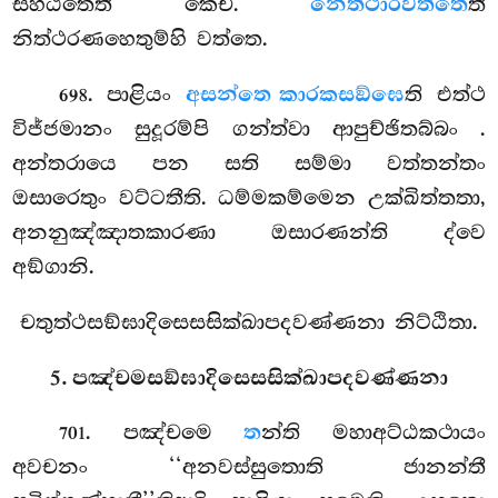
සහඨිතෙති කෙචි.
නෙත්ථාරවත්තෙ
ති
නිත්ථරණහෙතුම්හි වත්තෙ.
. පාළියං
අසන්තෙ කාරකසඞ්ඝෙ
ති එත්ථ
698
විජ්ජමානං සුදූරම්පි ගන්ත්වා ආපුච්ඡිතබ්බං
.
අන්තරායෙ පන සති සම්මා වත්තන්තං
ඔසාරෙතුං වට්ටතීති. ධම්මකම්මෙන උක්ඛිත්තතා,
අනනුඤ්ඤාතකාරණා ඔසාරණන්ති ද්වෙ
අඞ්ගානි.
චතුත්ථසඞ්ඝාදිසෙසසික්ඛාපදවණ්ණනා නිට්ඨිතා.
5. පඤ්චමසඞ්ඝාදිසෙසසික්ඛාපදවණ්ණනා
. පඤ්චමෙ
ත
න්ති මහාඅට්ඨකථායං
701
අවචනං ‘‘අනවස්සුතොති ජානන්තී