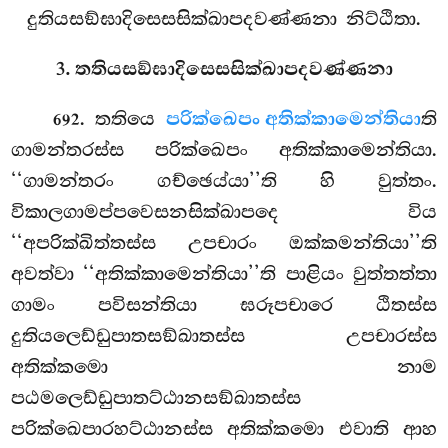
දුතියසඞ්ඝාදිසෙසසික්ඛාපදවණ්ණනා නිට්ඨිතා.
3. තතියසඞ්ඝාදිසෙසසික්ඛාපදවණ්ණනා
. තතියෙ
පරික්ඛෙපං අතික්කාමෙන්තියා
ති
692
ගාමන්තරස්ස පරික්ඛෙපං අතික්කාමෙන්තියා.
‘‘ගාමන්තරං ගච්ඡෙය්යා’’ති හි වුත්තං.
විකාලගාමප්පවෙසනසික්ඛාපදෙ විය
‘‘අපරික්ඛිත්තස්ස උපචාරං ඔක්කමන්තියා’’ති
අවත්වා ‘‘අතික්කාමෙන්තියා’’ති පාළියං වුත්තත්තා
ගාමං පවිසන්තියා ඝරූපචාරෙ ඨිතස්ස
දුතියලෙඩ්ඩුපාතසඞ්ඛාතස්ස උපචාරස්ස
අතික්කමො නාම
පඨමලෙඩ්ඩුපාතට්ඨානසඞ්ඛාතස්ස
පරික්ඛෙපාරහට්ඨානස්ස අතික්කමො එවාති ආහ