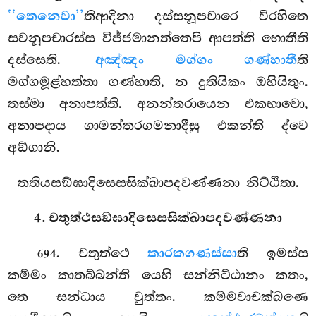
‘‘තෙනෙවා’’
තිආදිනා දස්සනූපචාරෙ විරහිතෙ
සවනූපචාරස්ස විජ්ජමානත්තෙපි ආපත්ති හොතීති
දස්සෙති.
අඤ්ඤං මග්ගං ගණ්හාතී
ති
මග්ගමූළ්හත්තා ගණ්හාති, න දුතියිකං ඔහියිතුං.
තස්මා අනාපත්ති. අනන්තරායෙන එකභාවො,
අනාපදාය ගාමන්තරගමනාදීසු එකන්ති ද්වෙ
අඞ්ගානි.
තතියසඞ්ඝාදිසෙසසික්ඛාපදවණ්ණනා නිට්ඨිතා.
4. චතුත්ථසඞ්ඝාදිසෙසසික්ඛාපදවණ්ණනා
. චතුත්ථෙ
කාරකගණස්සා
ති ඉමස්ස
694
කම්මං කාතබ්බන්ති යෙහි සන්නිට්ඨානං කතං,
තෙ සන්ධාය වුත්තං. කම්මවාචක්ඛණෙ