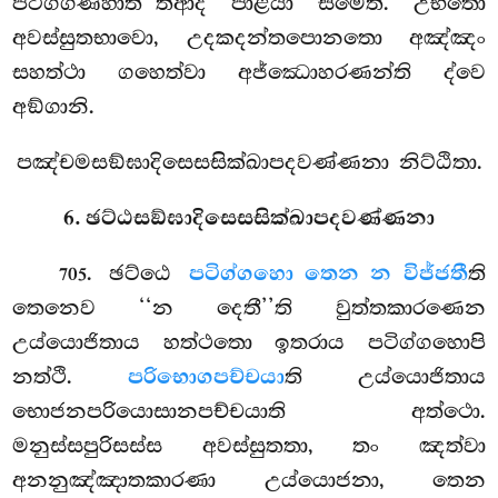
පටිග්ගණ්හාතී’’තිආදි පාළියා සමෙති. උභතො
අවස්සුතභාවො, උදකදන්තපොනතො අඤ්ඤං
සහත්ථා ගහෙත්වා අජ්ඣොහරණන්ති ද්වෙ
අඞ්ගානි.
පඤ්චමසඞ්ඝාදිසෙසසික්ඛාපදවණ්ණනා නිට්ඨිතා.
6. ඡට්ඨසඞ්ඝාදිසෙසසික්ඛාපදවණ්ණනා
. ඡට්ඨෙ
පටිග්ගහො තෙන න විජ්ජතී
ති
705
තෙනෙව ‘‘න දෙතී’’ති වුත්තකාරණෙන
උය්යොජිතාය හත්ථතො ඉතරාය පටිග්ගහොපි
නත්ථි.
පරිභොගපච්චයා
ති උය්යොජිතාය
භොජනපරියොසානපච්චයාති අත්ථො.
මනුස්සපුරිසස්ස අවස්සුතතා, තං ඤත්වා
අනනුඤ්ඤාතකාරණා උය්යොජනා, තෙන