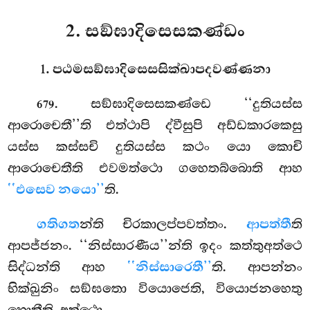
2. සඞ්ඝාදිසෙසකණ්ඩං
1. පඨමසඞ්ඝාදිසෙසසික්ඛාපදවණ්ණනා
. සඞ්ඝාදිසෙසකණ්ඩෙ
‘‘දුතියස්ස
679
ආරොචෙතී’’ති එත්ථාපි ද්වීසුපි අඩ්ඩකාරකෙසු
යස්ස කස්සචි දුතියස්ස කථං යො කොචි
ආරොචෙතීති එවමත්ථො ගහෙතබ්බොති ආහ
‘‘එසෙව නයො’’
ති.
ගතිගත
න්ති චිරකාලප්පවත්තං.
ආපත්තී
ති
ආපජ්ජනං. ‘‘නිස්සාරණීය’’න්ති ඉදං කත්තුඅත්ථෙ
සිද්ධන්ති ආහ
‘‘නිස්සාරෙතී’’
ති. ආපන්නං
භික්ඛුනිං සඞ්ඝතො වියොජෙති, වියොජනහෙතු
හොතීති අත්ථො.