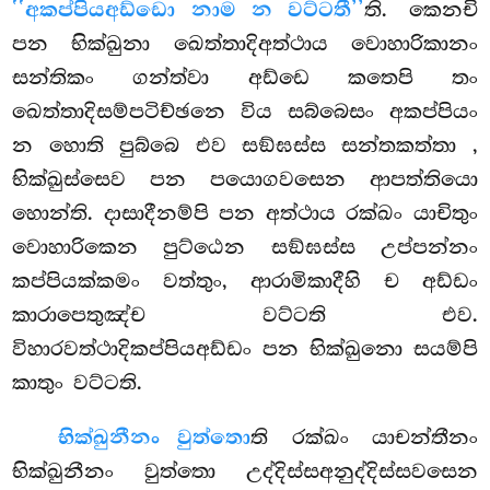
‘‘අකප්පියඅඩ්ඩො නාම න වට්ටතී’’
ති. කෙනචි
පන භික්ඛුනා ඛෙත්තාදිඅත්ථාය වොහාරිකානං
සන්තිකං ගන්ත්වා අඩ්ඩෙ කතෙපි තං
ඛෙත්තාදිසම්පටිච්ඡනෙ විය සබ්බෙසං අකප්පියං
න හොති පුබ්බෙ එව සඞ්ඝස්ස සන්තකත්තා
,
භික්ඛුස්සෙව පන පයොගවසෙන ආපත්තියො
හොන්ති. දාසාදීනම්පි පන අත්ථාය රක්ඛං යාචිතුං
වොහාරිකෙන පුට්ඨෙන සඞ්ඝස්ස උප්පන්නං
කප්පියක්කමං වත්තුං, ආරාමිකාදීහි ච අඩ්ඩං
කාරාපෙතුඤ්ච වට්ටති එව.
විහාරවත්ථාදිකප්පියඅඩ්ඩං පන භික්ඛුනො සයම්පි
කාතුං වට්ටති.
භික්ඛුනීනං වුත්තො
ති රක්ඛං යාචන්තීනං
භික්ඛුනීනං වුත්තො උද්දිස්සඅනුද්දිස්සවසෙන