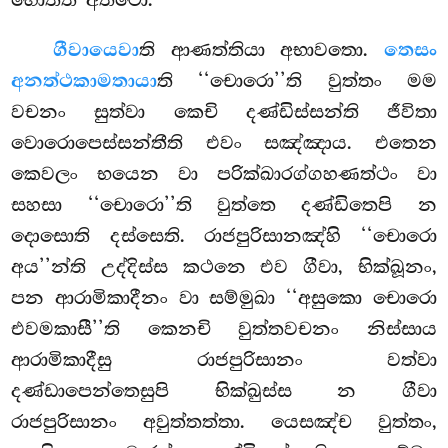
ගීවායෙවා
ති ආණත්තියා අභාවතො.
තෙසං
අනත්ථකාමතායා
ති ‘‘චොරො’’ති වුත්තං මම
වචනං සුත්වා කෙචි දණ්ඩිස්සන්ති ජීවිතා
වොරොපෙස්සන්තීති එවං සඤ්ඤාය. එතෙන
කෙවලං භයෙන වා පරික්ඛාරග්ගහණත්ථං වා
සහසා ‘‘චොරො’’ති වුත්තෙ දණ්ඩිතෙපි න
දොසොති දස්සෙති. රාජපුරිසානඤ්හි ‘‘චොරො
අය’’න්ති උද්දිස්ස කථනෙ එව ගීවා, භික්ඛූනං,
පන ආරාමිකාදීනං වා සම්මුඛා ‘‘අසුකො චොරො
එවමකාසී’’ති කෙනචි වුත්තවචනං නිස්සාය
ආරාමිකාදීසු රාජපුරිසානං වත්වා
දණ්ඩාපෙන්තෙසුපි භික්ඛුස්ස න ගීවා
රාජපුරිසානං අවුත්තත්තා. යෙසඤ්ච වුත්තං,