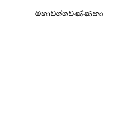
මහාවග්ගවණ්ණනා