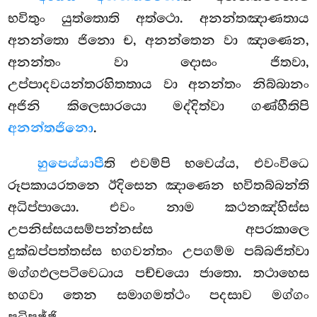
භවිතුං යුත්තොති අත්ථො. අනන්තඤාණතාය
අනන්තො ජිනො ච, අනන්තෙන වා ඤාණෙන,
අනන්තං වා දොසං ජිතවා,
උප්පාදවයන්තරහිතතාය වා අනන්තං නිබ්බානං
අජිනි කිලෙසාරයො මද්දිත්වා ගණ්හීතිපි
අනන්තජිනො
.
හුපෙය්යාපී
ති එවම්පි භවෙය්ය, එවංවිධෙ
රූපකායරතනෙ ඊදිසෙන ඤාණෙන භවිතබ්බන්ති
අධිප්පායො. එවං නාම කථනඤ්හිස්ස
උපනිස්සයසම්පන්නස්ස අපරකාලෙ
දුක්ඛප්පත්තස්ස භගවන්තං උපගම්ම පබ්බජිත්වා
මග්ගඵලපටිවෙධාය පච්චයො ජාතො. තථාහෙස
භගවා තෙන සමාගමත්ථං පදසාව මග්ගං