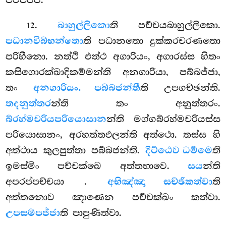
පටිපජ්ජි.
.
බාහුල්ලිකො
ති
පච්චයබාහුල්ලිකො.
12
පධානවිබ්භන්තො
ති පධානතො දුක්කරචරණතො
පරිහීනො. නත්ථි එත්ථ අගාරියං, අගාරස්ස හිතං
කසිගොරක්ඛාදිකම්මන්ති අනගාරියා, පබ්බජ්ජා,
තං
අනගාරියං. පබ්බජන්තී
ති උපගච්ඡන්ති.
තදනුත්තර
න්ති තං අනුත්තරං.
බ්රහ්මචරියපරියොසාන
න්ති මග්ගබ්රහ්මචරියස්ස
පරියොසානං, අරහත්තඵලන්ති අත්ථො. තස්ස හි
අත්ථාය කුලපුත්තා පබ්බජන්ති.
දිට්ඨෙව ධම්මෙ
ති
ඉමස්මිං පච්චක්ඛෙ අත්තභාවෙ.
සය
න්ති
අපරප්පච්චයා
.
අභිඤ්ඤා සච්ඡිකත්වා
ති
අත්තනොව ඤාණෙන පච්චක්ඛං කත්වා.
උපසම්පජ්ජා
ති පාපුණිත්වා.