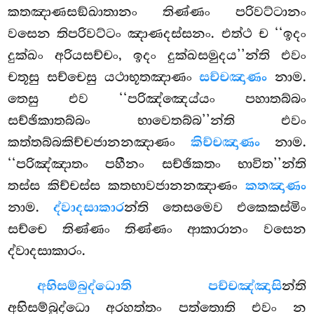
කතඤාණසඞ්ඛාතානං තිණ්ණං පරිවට්ටානං
වසෙන තිපරිවට්ටං ඤාණදස්සනං. එත්ථ ච ‘‘ඉදං
දුක්ඛං අරියසච්චං, ඉදං දුක්ඛසමුදය’’න්ති එවං
චතූසු සච්චෙසු යථාභූතඤාණං
සච්චඤාණං
නාම.
තෙසු එව ‘‘පරිඤ්ඤෙය්යං පහාතබ්බං
සච්ඡිකාතබ්බං භාවෙතබ්බ’’න්ති එවං
කත්තබ්බකිච්චජානනඤාණං
කිච්චඤාණං
නාම.
‘‘පරිඤ්ඤාතං පහීනං සච්ඡිකතං භාවිත’’න්ති
තස්ස කිච්චස්ස කතභාවජානනඤාණං
කතඤාණං
නාම.
ද්වාදසාකාර
න්ති තෙසමෙව එකෙකස්මිං
සච්චෙ තිණ්ණං තිණ්ණං ආකාරානං වසෙන
ද්වාදසාකාරං.
අභිසම්බුද්ධොති පච්චඤ්ඤාසි
න්ති
අභිසම්බුද්ධො අරහත්තං පත්තොති එවං න