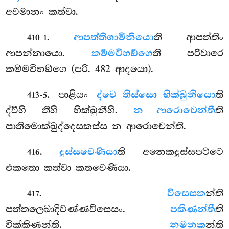
අවමානං කත්වා.
.
ආපත්තිගාමිනියො
ති ආපත්තිං
410-1
ආපන්නායො.
කම්මවිභඞ්ගෙ
ති පරිවාරෙ
කම්මවිභඞ්ගෙ (පරි. 482 ආදයො).
. පාළියං
ද්වෙ තිස්සො භික්ඛුනියො
ති
413-5
ද්වීහි තීහි භික්ඛුනීහි.
න ආරොචෙන්තී
ති
පාතිමොක්ඛුද්දෙසකස්ස න ආරොචෙන්ති.
.
දුස්සවෙණියා
ති අනෙකදුස්සපට්ටෙ
416
එකතො කත්වා කතවෙණියා.
.
විසෙසක
න්ති
417
පත්තලෙඛාදිවණ්ණවිසෙසං.
පකිණන්තී
ති
වික්කිණන්ති.
නමනක
න්ති