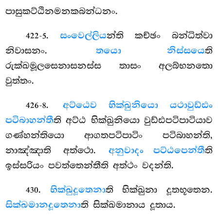
පාසුකට්ඨිනමනකබන්ධනං.
.
සංවෙල්ලිය
න්ති කච්ඡං බන්ධිත්වා
422-5
නිවාසනං.
තයො නිස්සයෙ
ති
රුක්ඛමූලසෙනාසනස්ස තාසං අලබ්භනතො
වුත්තං.
.
අට්ඨෙව භික්ඛුනියො යථාවුඩ්ඪං
426-8
පටිබාහන්තී
ති අට්ඨ භික්ඛුනියො වුඩ්ඪපටිපාටියාව
ගණ්හන්තියො ආගතපටිපාටිං පටිබාහන්ති,
නාඤ්ඤාති අත්ථො.
අනුවාදං පට්ඨපෙන්තී
ති
ඉස්සරියං පවත්තෙන්තීති අත්ථං වදන්ති.
.
භික්ඛුදූතෙනා
ති භික්ඛුනා දූතභූතෙන.
430
සික්ඛමානදූතෙනා
ති සික්ඛමානාය දූතාය.