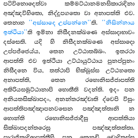
පටිවිනොදෙත්වා කම්මට්ඨානමනසිකාරාදිනා
අඤ්ඤවිහිතො, නිද්දූපගතො වා අනාපත්ති එව.
තෙනාහ
‘‘අස්සාදෙ උප්පන්නෙ’’
ති.
‘‘නිසින්නාය
ඉත්ථියා’’
ති ඉමිනා නිසීදනක්ඛණෙ අස්සාදාභාවං
දස්සෙති. යදි හි නිසීදනක්ඛණෙ අස්සාදො
උප්පජ්ජෙය්ය, තෙන උට්ඨාතබ්බං. ඉතරථා
ආපත්ති එව ඉත්ථියා උට්ඨායුට්ඨාය පුනප්පුනං
නිසීදනෙ විය, තත්ථාපි භික්ඛුස්ස
උට්ඨහතො
අනාපත්ති, තෙන රහොනිසජ්ජාපත්ති
අකිරියසමුට්ඨානාපි හොතීති වදන්ති. ඉදං පන
අනියතසික්ඛාපදං, අනන්තරඤ්චාති ද්වෙපි විසුං
ආපත්තිපඤ්ඤාපනවසෙන පඤ්ඤත්තානි න
හොන්ති රහොනිසජ්ජාදීසු ආපත්තියා
සික්ඛාපදන්තරෙසු පඤ්ඤත්තත්තා.
පාරාජිකාදිආපත්තීහි පන කෙනචි චොදිතස්ස