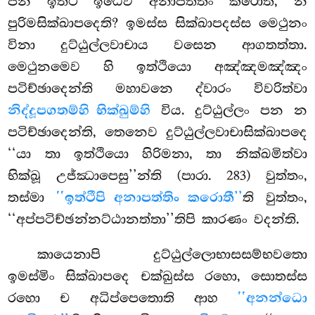
පන ඉත්ථී ඉධෙව අනාපත්තිං කරොති, න
පුරිමසික්ඛාපදෙති? ඉමස්ස සික්ඛාපදස්ස මෙථුනං
විනා දුට්ඨුල්ලවාචාය වසෙන ආගතත්තා.
මෙථුනමෙව හි ඉත්ථියො අඤ්ඤමඤ්ඤං
පටිච්ඡාදෙන්ති මහාවනෙ ද්වාරං විවරිත්වා
නිද්දූපගතම්හි භික්ඛුම්හි
විය. දුට්ඨුල්ලං පන න
පටිච්ඡාදෙන්ති, තෙනෙව දුට්ඨුල්ලවාචාසික්ඛාපදෙ
‘‘යා තා ඉත්ථියො හිරිමනා, තා නික්ඛමිත්වා
භික්ඛූ උජ්ඣාපෙසු’’න්ති (පාරා. 283) වුත්තං,
තස්මා
‘‘ඉත්ථීපි අනාපත්තිං කරොතී’’
ති වුත්තං,
‘‘අප්පටිච්ඡන්නට්ඨානත්තා’’තිපි කාරණං වදන්ති.
කායෙනාපි දුට්ඨුල්ලොභාසසම්භවතො
ඉමස්මිං සික්ඛාපදෙ චක්ඛුස්ස රහො, සොතස්ස
රහො ච අධිප්පෙතොති ආහ
‘‘අනන්ධො