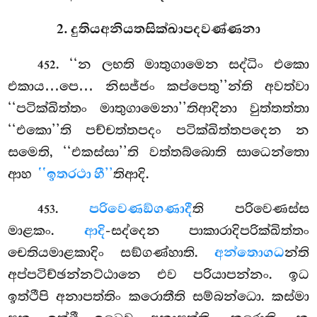
2. දුතියඅනියතසික්ඛාපදවණ්ණනා
. ‘‘න ලභති මාතුගාමෙන සද්ධිං එකො
452
එකාය…පෙ… නිසජ්ජං කප්පෙතු’’න්ති අවත්වා
‘‘පටික්ඛිත්තං මාතුගාමෙනා’’තිආදිනා වුත්තත්තා
‘‘එකො’’ති පච්චත්තපදං පටික්ඛිත්තපදෙන න
සමෙති, ‘‘එකස්සා’’ති වත්තබ්බොති සාධෙන්තො
ආහ
‘‘ඉතරථා හී’’
තිආදි.
.
පරිවෙණඞ්ගණාදී
ති පරිවෙණස්ස
453
මාළකං.
ආදි
-සද්දෙන පාකාරාදිපරික්ඛිත්තං
චෙතියමාළකාදිං සඞ්ගණ්හාති.
අන්තොගධ
න්ති
අප්පටිච්ඡන්නට්ඨානෙ එව පරියාපන්නං. ඉධ
ඉත්ථීපි අනාපත්තිං කරොතීති සම්බන්ධො. කස්මා