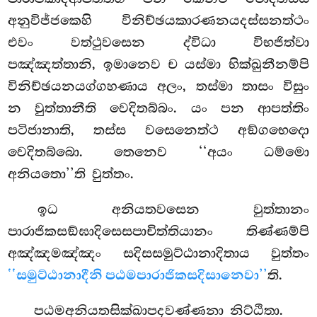
අනුවිජ්ජකෙහි විනිච්ඡයකාරණනයදස්සනත්ථං
එවං වත්ථුවසෙන ද්විධා විභජිත්වා
පඤ්ඤත්තානි, ඉමානෙව ච යස්මා භික්ඛුනීනම්පි
විනිච්ඡයනයග්ගහණාය අලං, තස්මා තාසං විසුං
න වුත්තානීති වෙදිතබ්බං. යං පන ආපත්තිං
පටිජානාති, තස්ස වසෙනෙත්ථ අඞ්ගභෙදො
වෙදිතබ්බො. තෙනෙව ‘‘අයං ධම්මො
අනියතො’’ති වුත්තං.
ඉධ අනියතවසෙන වුත්තානං
පාරාජිකසඞ්ඝාදිසෙසපාචිත්තියානං තිණ්ණම්පි
අඤ්ඤමඤ්ඤං සදිසසමුට්ඨානාදිතාය වුත්තං
‘‘සමුට්ඨානාදීනි පඨමපාරාජිකසදිසානෙවා’’
ති.
පඨමඅනියතසික්ඛාපදවණ්ණනා නිට්ඨිතා.