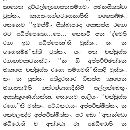
කායෙන දුට්ඨුල්ලොභාසනසම්භවං අමනසිකත්වා
වුත්තං, කායසංසග්ගවසෙනාපීති ගහෙතබ්බං.
තෙනෙව ‘‘ඉමස්මිං සික්ඛාපදෙ සොතස්ස රහො
එව අධිප්පෙතො…පෙ… කෙනචි පන ‘ද්වෙපි
රහා ඉධ අධිප්පෙතා’ති වුත්තං, තං න
ගහෙතබ්බ’’න්ති වුත්තං. යං පන චක්ඛුස්ස
රහාභාවසාධනත්ථං ‘‘න හි අප්පටිච්ඡන්නෙ
ඔකාසෙ චක්ඛුස්ස රහො සම්භවතී’’තිආදි වුත්තං,
තං න යුත්තං අතිදූරතරෙ ඨිතස්ස කායෙන
ඔභාසනම්පි හත්ථග්ගාහාදීනිපි සල්ලක්ඛෙතුං
අසක්කුණෙය්යත්තා. තෙනෙව පාළියං ‘‘චක්ඛුස්ස
රහො’’ති වුත්තං, අට්ඨකථායං අප්පටික්ඛිත්තං. න
කෙවලඤ්ච අප්පටික්ඛිත්තං, අථ ඛො ‘‘අනන්ධො
බධිරොති ච අන්ධො වා අබධිරොපි න