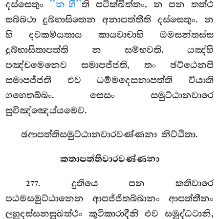
දස්සෙතුං
‘‘න හී’’
ති පටික්ඛිත්තං, න පන තත්ථ
සබ්බථා දුබ්භාසිතෙන අනාපත්තීති දස්සෙතුං. න
හි දවකම්යතාය කායවාචාහි ඔමසන්තස්ස
දුබ්භාසිතාපත්ති න සම්භවති. යඤ්හි
පඤ්චමෙනෙව සමාපජ්ජති, තං ඡට්ඨෙනපි
සමාපජ්ජති එව ධම්මදෙසනාපත්ති වියාති
ගහෙතබ්බං. සෙසං සමුට්ඨානවාරෙ
සුවිඤ්ඤෙය්යමෙව.
ඡආපත්තිසමුට්ඨානවාරවණ්ණනා නිට්ඨිතා.
කතාපත්තිවාරවණ්ණනා
. දුතියෙ පන කතිවාරෙ
277
පඨමසමුට්ඨානෙන ආපජ්ජිතබ්බානං ආපත්තීනං
ලහුදස්සනසුඛත්ථං කුටිකාරාදීනි එව සමුද්ධටානි,