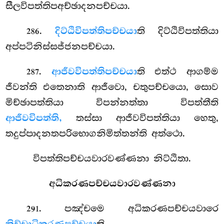
සීලවිපත්තිපඅච්ඡාදනපච්චයා.
.
දිට්ඨිවිපත්තිපච්චයා
ති දිට්ඨිවිපත්තියා
286
අප්පටිනිස්සජ්ජනපච්චයා.
.
ආජීවවිපත්තිපච්චයා
ති
එත්ථ ආගම්ම
287
ජීවන්ති එතෙනාති ආජීවො, චතුපච්චයො, සොව
මිච්ඡාපත්තියා විපන්නත්තා විපත්තීති
ආජීවවිපත්ති,
තස්සා ආජීවවිපත්තියා හෙතු,
තදුප්පාදනතපරිභොගනිමිත්තන්ති අත්ථො.
විපත්තිපච්චයවාරවණ්ණනා නිට්ඨිතා.
අධිකරණපච්චයවාරවණ්ණනා
. පඤ්චමෙ
අධිකරණපච්චයවාරෙ
291
ති