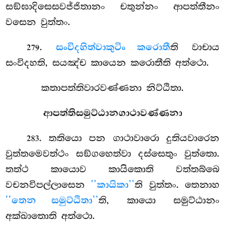
සඞ්ඝාදිසෙසවජ්ජිතානං චතුන්නං ආපත්තීනං
වසෙන වුත්තං.
.
සංවිදහිත්වා
කුටිං කරොතී
ති වාචාය
279
සංවිදහති, සයඤ්ච කායෙන කරොතීති අත්ථො.
කතාපත්තිවාරවණ්ණනා නිට්ඨිතා.
ආපත්තිසමුට්ඨානගාථාවණ්ණනා
. තතියො පන ගාථාවාරො දුතියවාරෙන
283
වුත්තමෙවත්ථං සඞ්ගහෙත්වා දස්සෙතුං වුත්තො.
තත්ථ කායොව කායිකොති වත්තබ්බෙ
වචනවිපල්ලාසෙන
‘‘කායිකා’’
ති වුත්තං. තෙනාහ
‘‘තෙන සමුට්ඨිතා’’
ති, කායො සමුට්ඨානං
අක්ඛාතොති අත්ථො.