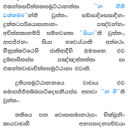
එකන්තසචිත්තකසමුට්ඨානත්තා
‘‘න හීති
වත්තබ්බ’’
න්ති වුත්තං. සඞ්ඝාදිසෙසාදීනං
දුක්කටපරියොසානානං පඤ්චන්නං
අචිත්තකානම්පි සම්භවතො
‘‘සියා’’
ති වුත්තං,
ආපජ්ජනං සියා භවෙය්යාති අත්ථො.
හීනුක්කට්ඨෙහි ජාතිආදීහි ඔමසනෙ එව
දුබ්භාසිතස්ස පඤ්ඤත්තත්තා සා
එකන්තවාචාචිත්තසමුට්ඨානා එවාති.
දුතියසමුට්ඨානනයෙ වාචාය එව
සමාපජ්ජිතබ්බපාටිදෙසනීයස්ස අභාවා
‘‘න හී’’
ති
වුත්තං.
තතියෙ
පන වොසාසමානරූපං භික්ඛුනිං
කායවාචාහි අනපසාදනපච්චයා