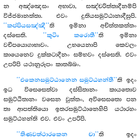
න අඤ්ඤෙසං අභාවා, සඤ්චරිත්තාදීනම්පි
විජ්ජමානත්තා. එවං දුතියසමුට්ඨානාදීසුපි.
‘‘කප්පියසඤ්ඤී’’
ති ඉමිනා අචිත්තකත්තං
දස්සෙති.
‘‘කුටිං කරොතී’’
ති ඉමිනා
වචීපයොගාභාවං. උභයෙනාපි කෙවලං
කායෙනෙව දුක්කටාදීනං සම්භවං දස්සෙති. එවං
උපරිපි යථානුරූපං කාතබ්බං.
‘‘එකෙන
සමුට්ඨානෙන සමුට්ඨහන්තී’’
ති ඉදං
ඉධ විසෙසෙත්වා දස්සිතානං කායතොව
සමුට්ඨිතානං වසෙන වුත්තං, අවිසෙසතො පන
තා ආපත්තියො ඉතරසමුට්ඨානෙහිපි යථාරහං
සමුට්ඨහන්ති එව. එවං උපරිපි.
‘‘තිණවත්ථාරකෙන චා’’
ති ඉදං