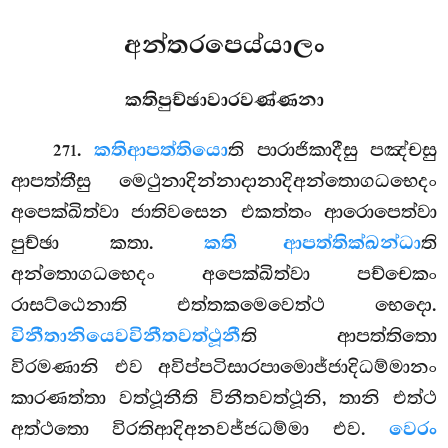
අන්තරපෙය්යාලං
කතිපුච්ඡාවාරවණ්ණනා
.
කති
ආපත්තියො
ති පාරාජිකාදීසු පඤ්චසු
271
ආපත්තීසු මෙථුනාදින්නාදානාදිඅන්තොගධභෙදං
අපෙක්ඛිත්වා ජාතිවසෙන එකත්තං ආරොපෙත්වා
පුච්ඡා කතා.
කති ආපත්තික්ඛන්ධා
ති
අන්තොගධභෙදං අපෙක්ඛිත්වා පච්චෙකං
රාසට්ඨෙනාති එත්තකමෙවෙත්ථ භෙදො.
විනීතානියෙව
විනීතවත්ථූනී
ති ආපත්තිතො
විරමණානි එව අවිප්පටිසාරපාමොජ්ජාදිධම්මානං
කාරණත්තා වත්ථූනීති විනීතවත්ථූනි, තානි එත්ථ
අත්ථතො විරතිආදිඅනවජ්ජධම්මා එව.
වෙරං