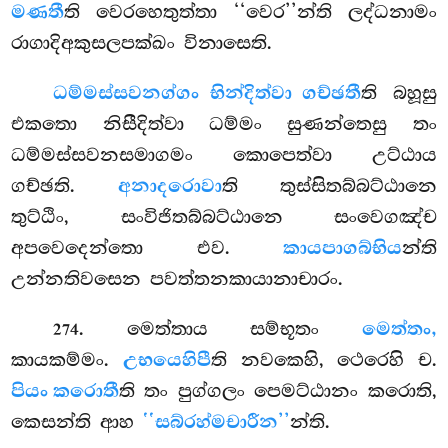
මණතී
ති වෙරහෙතුත්තා ‘‘වෙර’’න්ති ලද්ධනාමං
රාගාදිඅකුසලපක්ඛං විනාසෙති.
ධම්මස්සවනග්ගං භින්දිත්වා ගච්ඡතී
ති බහූසු
එකතො නිසීදිත්වා ධම්මං සුණන්තෙසු තං
ධම්මස්සවනසමාගමං කොපෙත්වා උට්ඨාය
ගච්ඡති.
අනාදරොවා
ති තුස්සිතබ්බට්ඨානෙ
තුට්ඨිං, සංවිජිතබ්බට්ඨානෙ සංවෙගඤ්ච
අපවෙදෙන්තො එව.
කායපාගබ්භිය
න්ති
උන්නතිවසෙන පවත්තනකායානාචාරං.
. මෙත්තාය සම්භූතං
මෙත්තං,
274
කායකම්මං.
උභයෙහිපී
ති නවකෙහි, ථෙරෙහි ච.
පියං කරොතී
ති තං පුග්ගලං පෙමට්ඨානං කරොති,
කෙසන්ති ආහ
‘‘සබ්රහ්මචාරීන’’
න්ති.