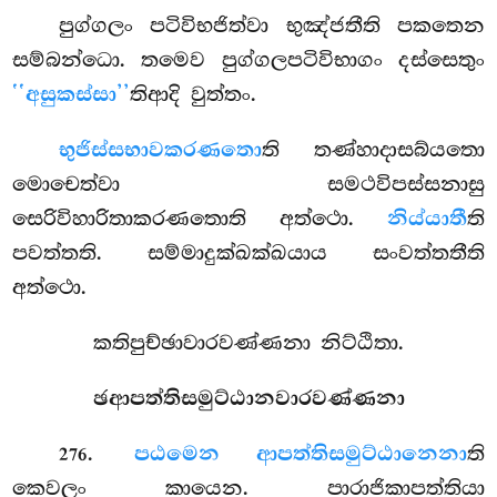
පුග්ගලං පටිවිභජිත්වා භුඤ්ජතීති පකතෙන
සම්බන්ධො. තමෙව පුග්ගලපටිවිභාගං දස්සෙතුං
‘‘අසුකස්සා’’
තිආදි වුත්තං.
භුජිස්සභාවකරණතො
ති තණ්හාදාසබ්යතො
මොචෙත්වා සමථවිපස්සනාසු
සෙරිවිහාරිතාකරණතොති අත්ථො.
නිය්යාතී
ති
පවත්තති. සම්මාදුක්ඛක්ඛයාය සංවත්තතීති
අත්ථො.
කතිපුච්ඡාවාරවණ්ණනා නිට්ඨිතා.
ඡආපත්තිසමුට්ඨානවාරවණ්ණනා
.
පඨමෙන ආපත්තිසමුට්ඨානෙනා
ති
276
කෙවලං කායෙන. පාරාජිකාපත්තියා