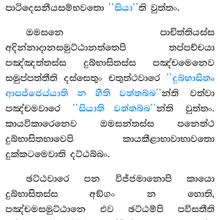
පාටිදෙසනීයසම්භවතො
‘‘සියා’’
ති වුත්තං.
ඔමසනෙ පාචිත්තියස්ස
අදින්නාදානසමුට්ඨානත්තෙපි තප්පච්චයා
පඤ්ඤත්තස්ස දුබ්භාසිතස්ස පඤ්චමෙනෙව
සමුප්පත්තීති දස්සෙතුං චතුත්ථවාරෙ
‘‘දුබ්භාසිතං
ආපජ්ජෙය්යාති න හීති වත්තබ්බ’’
න්ති වත්වා
පඤ්චමවාරෙ
‘‘සියාති වත්තබ්බ’’
න්ති වුත්තං.
කායවිකාරෙනෙව ඔමසන්තස්ස පනෙත්ථ
දුබ්භාසිතභාවෙපි කායකීළාභාවාභාවතො
දුක්කටමෙවාති දට්ඨබ්බං.
ඡට්ඨවාරෙ පන විජ්ජමානොපි කායො
දුබ්භාසිතස්ස අඞ්ගං න හොති,
පඤ්චමසමුට්ඨානෙ එව ඡට්ඨම්පි පවිසතීති