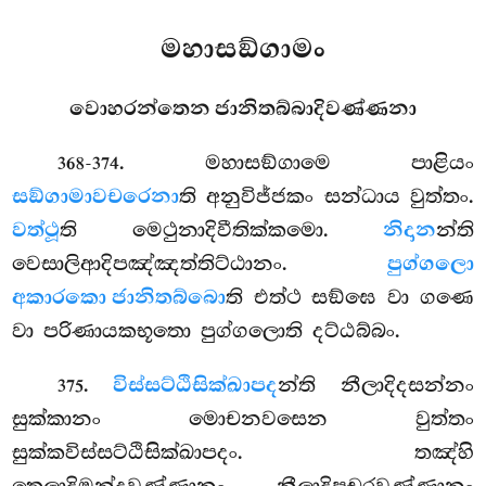
මහාසඞ්ගාමං
වොහරන්තෙන ජානිතබ්බාදිවණ්ණනා
. මහාසඞ්ගාමෙ
පාළියං
368-374
සඞ්ගාමාවචරෙනා
ති අනුවිජ්ජකං සන්ධාය වුත්තං.
වත්ථූ
ති මෙථුනාදිවීතික්කමො.
නිදාන
න්ති
වෙසාලිආදිපඤ්ඤත්තිට්ඨානං.
පුග්ගලො
අකාරකො ජානිතබ්බො
ති එත්ථ සඞ්ඝෙ වා ගණෙ
වා පරිණායකභූතො පුග්ගලොති දට්ඨබ්බං.
.
විස්සට්ඨිසික්ඛාපද
න්ති නීලාදිදසන්නං
375
සුක්කානං මොචනවසෙන වුත්තං
සුක්කවිස්සට්ඨිසික්ඛාපදං. තඤ්හි
තෙලාදිමන්දවණ්ණානං නීලාදිපචුරවණ්ණානං