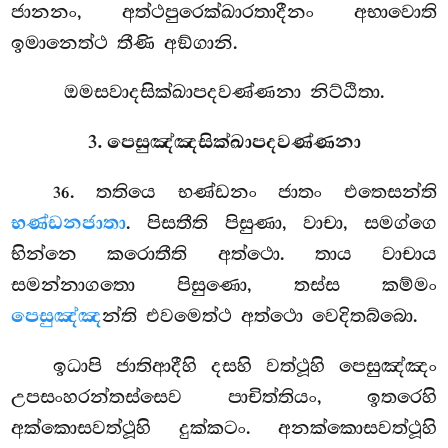
ජානනං, අත්ථපුරෙක්ඛාරතාදීනං අභාවොති
ඉමානෙත්ථ තීණි අඞ්ගානි.
ඔමසවාදසික්ඛාපදවණ්ණනා නිට්ඨිතා.
3. පෙසුඤ්ඤසික්ඛාපදවණ්ණනා
. තතියෙ භණ්ඩනං ජාතං එතෙසන්ති
36
භණ්ඩනජාතා
. පිසතීති පිසුණා, වාචා, සමග්ගෙ
භින්නෙ
කරොතීති අත්ථො. තාය වාචාය
සමන්නාගතො පිසුණො, තස්ස කම්මං
පෙසුඤ්ඤ
න්ති එවමෙත්ථ අත්ථො වෙදිතබ්බො.
ඉධාපි
ජාතිආදීහි දසහි වත්ථූහි පෙසුඤ්ඤං
උපසංහරන්තස්සෙව පාචිත්තියං, ඉතරෙහි
අක්කොසවත්ථූහි දුක්කටං. අනක්කොසවත්ථූහි