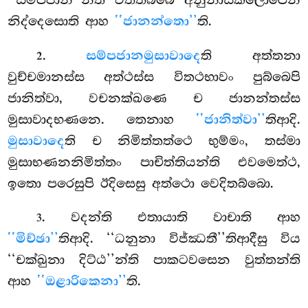
නිද්දෙසොති ආහ
‘‘ජානන්තො’’
ති.
.
සම්පජානමුසාවාදෙ
ති අත්තනා
2
වුච්චමානස්ස අත්ථස්ස විතථභාවං පුබ්බෙපි
ජානිත්වා, වචනක්ඛණෙ ච ජානන්තස්ස
මුසාවාදභණනෙ. තෙනාහ
‘‘ජානිත්වා’’
තිආදි.
මුසාවාදෙ
ති ච නිමිත්තත්ථෙ භුම්මං, තස්මා
මුසාභණනනිමිත්තං පාචිත්තියන්ති එවමෙත්ථ,
ඉතො පරෙසුපි ඊදිසෙසු අත්ථො වෙදිතබ්බො.
. වදන්ති
එතායාති වාචාති ආහ
3
‘‘මිච්ඡා’’
තිආදි. ‘‘ධනුනා විජ්ඣතී’’තිආදීසු විය
‘‘චක්ඛුනා දිට්ඨ’’න්ති පාකටවසෙන වුත්තන්ති
ආහ
‘‘ඔළාරිකෙනා’’
ති.