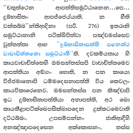
‘‘චතුත්ථෙන ආපත්තිසමුට්ඨානෙන…පෙ…
දුබ්භාසිතං ආපජ්ජෙය්යාති. න හීති
වත්තබ්බ’’න්තිආදිනා (පරි. 276) ඉතරානි
සමුට්ඨානානි පටික්ඛිපිත්වා පඤ්චමස්සෙව
වුත්තත්තා ආහ
‘‘දුබ්භාසිතාපත්ති පනෙත්ථ
වාචාචිත්තතො සමුට්ඨාතී’’
ති. දවකම්යතාය හි
කායවාචාචිත්තෙහි ඔමසන්තස්සපි වාචාචිත්තමෙව
ආපත්තියා අඞ්ගං හොති, න පන කායො
විජ්ජමානොපි ධම්මදෙසනාපත්ති විය කෙවලං
කායවිකාරෙනෙව. ඔමසන්තස්ස පන කිඤ්චාපි
ඉධ දුබ්භාසිතාපත්තියා අනාපත්ති, අථ ඛො
කායකීළාපටික්ඛෙපසික්ඛාපදෙන දුක්කටමෙවාති
දට්ඨබ්බං. උපසම්පන්නං ජාතිආදීහි
අනඤ්ඤාපදෙසෙන අක්කොසනං, තස්ස