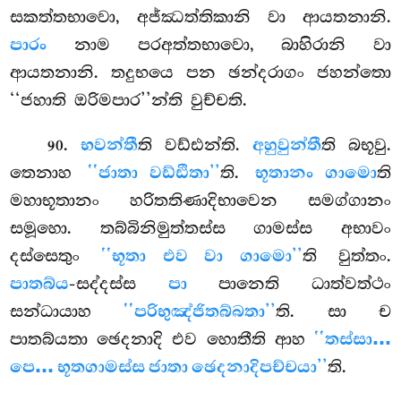
සකත්තභාවො, අජ්ඣත්තිකානි වා ආයතනානි.
පාරං
නාම පරඅත්තභාවො, බාහිරානි වා
ආයතනානි. තදුභයෙ පන ඡන්දරාගං ජහන්තො
‘‘ජහාති ඔරිමපාර’’න්ති වුච්චති.
.
භවන්තී
ති වඩ්ඪන්ති.
අහුවුන්තී
ති බභූවු.
90
තෙනාහ
‘‘ජාතා වඩ්ඪිතා’’
ති.
භූතානං ගාමො
ති
මහාභූතානං හරිතතිණාදිභාවෙන සමග්ගානං
සමූහො. තබ්බිනිමුත්තස්ස ගාමස්ස අභාවං
දස්සෙතුං
‘‘භූතා එව වා ගාමො’’
ති වුත්තං.
පාතබ්ය
-සද්දස්ස
පා
පානෙති ධාත්වත්ථං
සන්ධායාහ
‘‘පරිභුඤ්ජිතබ්බතා’’
ති. සා ච
පාතබ්යතා ඡෙදනාදි එව හොතීති ආහ
‘‘තස්සා…
පෙ… භූතගාමස්ස ජාතා ඡෙදනාදිපච්චයා’’
ති.