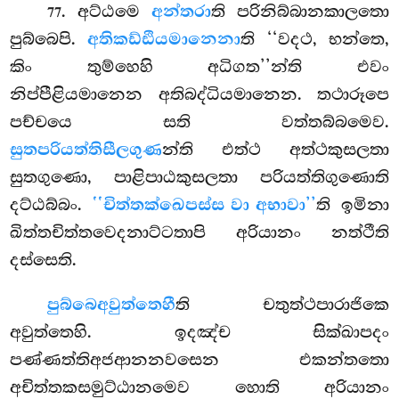
. අට්ඨමෙ
අන්තරා
ති පරිනිබ්බානකාලතො
77
පුබ්බෙපි.
අතිකඩ්ඪියමානෙනා
ති ‘‘වදථ, භන්තෙ,
කිං තුම්හෙහි අධිගත’’න්ති එවං
නිප්පීළියමානෙන අතිබද්ධියමානෙන. තථාරූපෙ
පච්චයෙ සති වත්තබ්බමෙව.
සුතපරියත්තිසීලගුණ
න්ති එත්ථ අත්ථකුසලතා
සුතගුණො, පාළිපාඨකුසලතා පරියත්තිගුණොති
දට්ඨබ්බං.
‘‘චිත්තක්ඛෙපස්ස වා අභාවා’’
ති ඉමිනා
ඛිත්තචිත්තවෙදනාට්ටතාපි අරියානං නත්ථීති
දස්සෙති.
පුබ්බෙ
අවුත්තෙහී
ති චතුත්ථපාරාජිකෙ
අවුත්තෙහි. ඉදඤ්ච සික්ඛාපදං
පණ්ණත්තිඅජආනනවසෙන එකන්තතො
අචිත්තකසමුට්ඨානමෙව හොති අරියානං