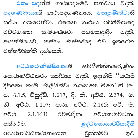
එකං පද
න්ති ගාථාපදමෙව සන්ධාය වදති.
පදගණනායා
ති ගාථාපදගණනාය.
අපාපුණිත්වා
ති
සද්ධිං අකථෙත්වා. එතෙන ගාථාය පච්ඡිමපාදෙ
වුච්චමානෙ සාමණෙරො පඨමපාදාදිං වදති,
ආපත්තියෙව, තස්මිං නිස්සද්දෙ එව ඉතරෙන
වත්තබ්බන්ති දස්සෙති.
අට්ඨකථානිස්සිතො
ති සඞ්ගීතිත්තයාරුළ්හං
පොරාණට්ඨකථං සන්ධාය වදති. ඉදානිපි ‘‘යථාපි
දීපිකො නාම, නිලීයිත්වා ගණ්හතෙ මිගෙ’’ති (මි.
ප. 6.1.5; විසුද්ධි. 1.217; දී. නි. අට්ඨ. 2.374; ම.
නි. අට්ඨ. 1.107; පාරා. අට්ඨ. 2.165; පටි. ම.
අට්ඨ. 2.1.163) එවමාදිකං අට්ඨකථාවචනං
අත්ථෙව,
බුද්ධඝොසාචරියාදීහි
පොරාණට්ඨකථානයෙන වුත්තම්පි ඉධ