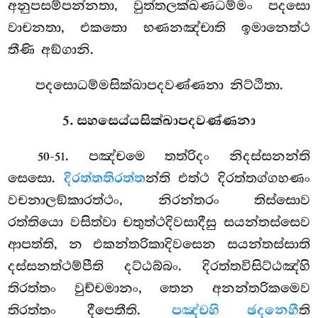
අනුපසම්පන්නතා, වුත්තලක්ඛණධම්මං පදසො
වාචනතා, එකතො භණනඤ්චාති ඉමානෙත්ථ
තීණි අඞ්ගානි.
පදසොධම්මසික්ඛාපදවණ්ණනා නිට්ඨිතා.
5. සහසෙය්යසික්ඛාපදවණ්ණනා
. පඤ්චමෙ තත්රිදං නිදස්සනන්ති
50-51
සෙසො.
දිරත්තතිරත්ත
න්ති එත්ථ දිරත්තග්ගහණං
වචනාලඞ්කාරත්ථං, නිරන්තරං තිස්සොව
රත්තියො වසිත්වා චතුත්ථදිවසාදීසු සයන්තස්සෙව
ආපත්ති, න එකන්තරිකාදිවසෙන සයන්තස්සාති
දස්සනත්ථම්පීති දට්ඨබ්බං. දිරත්තවිසිට්ඨඤ්හි
තිරත්තං වුච්චමානං, තෙන අනන්තරිකමෙව
තිරත්තං දීපෙතීති.
පඤ්චහි ඡදනෙහී
ති