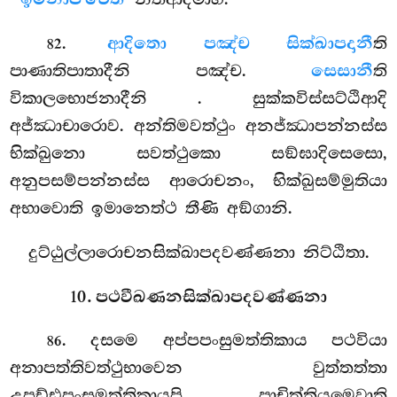
.
ආදිතො පඤ්ච සික්ඛාපදානී
ති
82
පාණාතිපාතාදීනි පඤ්ච.
සෙසානී
ති
විකාලභොජනාදීනි
. සුක්කවිස්සට්ඨිආදි
අජ්ඣාචාරොව. අන්තිමවත්ථුං අනජ්ඣාපන්නස්ස
භික්ඛුනො සවත්ථුකො සඞ්ඝාදිසෙසො,
අනුපසම්පන්නස්ස ආරොචනං, භික්ඛුසම්මුතියා
අභාවොති ඉමානෙත්ථ තීණි අඞ්ගානි.
දුට්ඨුල්ලාරොචනසික්ඛාපදවණ්ණනා නිට්ඨිතා.
10. පථවීඛණනසික්ඛාපදවණ්ණනා
. දසමෙ අප්පපංසුමත්තිකාය පථවියා
86
අනාපත්තිවත්ථුභාවෙන වුත්තත්තා
උපඩ්ඪපංසුමත්තිකායපි පාචිත්තියමෙවාති