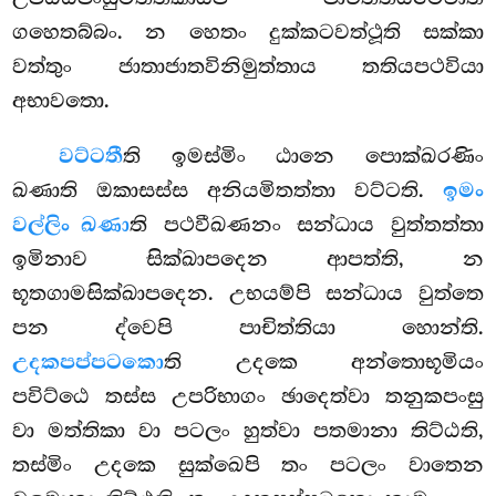
ගහෙතබ්බං. න හෙතං දුක්කටවත්ථූති සක්කා
වත්තුං ජාතාජාතවිනිමුත්තාය තතියපථවියා
අභාවතො.
වට්ටතී
ති ඉමස්මිං ඨානෙ පොක්ඛරණිං
ඛණාති ඔකාසස්ස අනියමිතත්තා වට්ටති.
ඉමං
වල්ලිං ඛණා
ති පථවීඛණනං සන්ධාය වුත්තත්තා
ඉමිනාව සික්ඛාපදෙන ආපත්ති, න
භූතගාමසික්ඛාපදෙන. උභයම්පි
සන්ධාය වුත්තෙ
පන ද්වෙපි පාචිත්තියා හොන්ති.
උදකපප්පටකො
ති උදකෙ අන්තොභූමියං
පවිට්ඨෙ තස්ස උපරිභාගං ඡාදෙත්වා තනුකපංසු
වා මත්තිකා වා පටලං හුත්වා පතමානා තිට්ඨති,
තස්මිං උදකෙ සුක්ඛෙපි තං පටලං වාතෙන