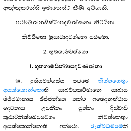
අඤ්ඤතරන්ති ඉමානෙත්ථ තීණි අඞ්ගානි.
පථවීඛණනසික්ඛාපදවණ්ණනා නිට්ඨිතා.
නිට්ඨිතො මුසාවාදවග්ගො පඨමො.
2. භූතගාමවග්ගො
1. භූතගාමසික්ඛාපදවණ්ණනා
. දුතියවග්ගස්ස
පඨමෙ
නිග්ගහෙතුං
89
අසක්කොන්තො
ති සාඛට්ඨකවිමානෙ සාඛාය
ඡිජ්ජමානාය ඡිජ්ජන්තෙ තත්ථ අඡෙදනත්ථාය
දෙවතාය උපනීතං පුත්තං දිස්වාපි
කුඨාරිනික්ඛෙපවෙගං නිවත්තෙතුං
අසක්කොන්තොති අත්ථො.
රුක්ඛධම්මෙ
ති