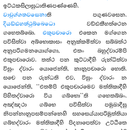
ඉට්ඨකසිලාසුධාතිණපණ්ණෙහි.
වාචුග්ගතවසෙනා
ති පගුණවසෙන.
දියඩ්ඪහත්ථුබ්බෙධො
වඩ්ඪකීහත්ථෙන
ගහෙතබ්බො.
එකූපචාරො
එකෙන මග්ගෙන
පවිසිත්වා අබ්භොකාසං අනුක්කමිත්වා සබ්බත්ථ
අනුපරිගමනයොග්ගො, එතං බහුද්වාරම්පි
එකූපචාරොව. තත්ථ පන කුට්ටාදීහි රුන්ධිත්වා
විසුං ද්වාරං යොජෙන්ති, නානූපචාරො හොති.
සචෙ පන රුන්ධති එව, විසුං ද්වාරං න
යොජෙන්ති, ‘‘එතම්පි එකූපචාරමෙව මත්තිකාදීහි
පිහිතද්වාරො විය ගබ්භො’’ති ගහෙතබ්බං.
අඤ්ඤථා ගබ්භෙ පවිසිත්වා පමුඛාදීසු
නිපන්නානුපසම්පන්නෙහි සහසෙය්යාපරිමුත්තියා
ගබ්භද්වාරං මත්තිකාදීහි පිදහාපෙත්වා උට්ඨිතෙ