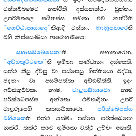
වත්තබ්බමෙව නත්ථීති දස්සනත්ථං වුත්තං.
උපරිමතලෙ සයිතස්ස සඞ්කා එව නත්ථීති
‘‘හෙට්ඨාපාසාදෙ’’
තිආදි වුත්තං.
නානූපචාරෙ
ති
බහි නිස්සෙණියා ආරොහණීයෙ.
සභාසඞ්ඛෙපෙනා
ති
සභාකාරෙන.
‘‘අඩ්ඪකුට්ටකෙ’’
ති ඉමිනා සණ්ඨානං දස්සෙති.
යත්ථ තීසු ද්වීසු වා පස්සෙසු භිත්තියො බද්ධා,
ඡදනං වා අසම්පත්තා අඩ්ඪභිත්ති, ඉදං
අඩ්ඪකුට්ටකං නාම.
වාළසඞ්ඝාටො
නාම
පරික්ඛෙපස්ස අන්තො ථම්භාදීනං උපරි
වාළරූපෙහි කතසඞ්ඝාටො.
පරික්ඛෙපස්ස
බහිගතෙ
ති එත්ථ යස්මිං පස්සෙ පරික්ඛෙපො
නත්ථි, තත්ථ සචෙ භූමිතො වත්ථු උච්චං හොති,