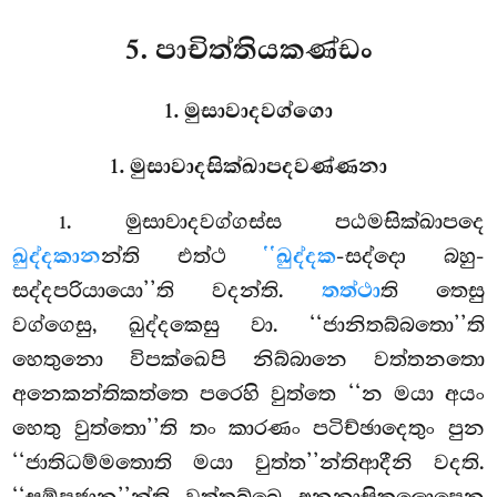
5. පාචිත්තියකණ්ඩං
1. මුසාවාදවග්ගො
1. මුසාවාදසික්ඛාපදවණ්ණනා
. මුසාවාදවග්ගස්ස
පඨමසික්ඛාපදෙ
1
ඛුද්දකාන
න්ති එත්ථ
‘‘ඛුද්දක
-සද්දො බහු-
සද්දපරියායො’’ති වදන්ති.
තත්ථා
ති තෙසු
වග්ගෙසු, ඛුද්දකෙසු වා. ‘‘ජානිතබ්බතො’’ති
හෙතුනො විපක්ඛෙපි නිබ්බානෙ වත්තනතො
අනෙකන්තිකත්තෙ පරෙහි වුත්තෙ ‘‘න මයා අයං
හෙතු වුත්තො’’ති
තං කාරණං පටිච්ඡාදෙතුං පුන
‘‘ජාතිධම්මතොති මයා වුත්ත’’න්තිආදීනි වදති.
‘‘සම්පජාන’’න්ති වත්තබ්බෙ අනුනාසිකලොපෙන