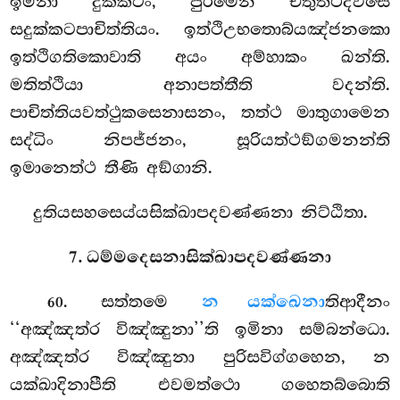
ඉමිනා දුක්කටං, පුරිමෙන චතුත්ථදිවසෙ
සදුක්කටපාචිත්තියං. ඉත්ථිඋභතොබ්යඤ්ජනකො
ඉත්ථිගතිකොවාති අයං අම්හාකං ඛන්ති.
මතිත්ථියා අනාපත්තීති වදන්ති.
පාචිත්තියවත්ථුකසෙනාසනං, තත්ථ මාතුගාමෙන
සද්ධිං නිපජ්ජනං, සූරියත්ථඞ්ගමනන්ති
ඉමානෙත්ථ තීණි අඞ්ගානි.
දුතියසහසෙය්යසික්ඛාපදවණ්ණනා නිට්ඨිතා.
7. ධම්මදෙසනාසික්ඛාපදවණ්ණනා
. සත්තමෙ
න යක්ඛෙනා
තිආදීනං
60
‘‘අඤ්ඤත්ර විඤ්ඤුනා’’ති ඉමිනා සම්බන්ධො.
අඤ්ඤත්ර විඤ්ඤුනා
පුරිසවිග්ගහෙන, න
යක්ඛාදිනාපීති එවමත්ථො ගහෙතබ්බොති