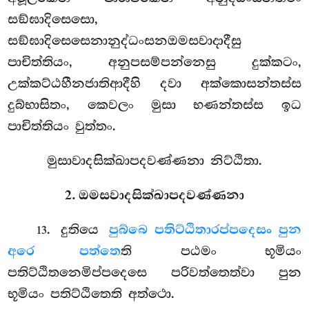
සඞ්ඝාදිසෙසො,
සඞ්ඝාදිසෙසෙනානුද්ධංසනඔමසවාදාදීසු
පාචිත්තියං, අනුපසම්පන්නෙසු දුක්කටං,
උක්කට්ඨහීනජාතිආදීහි දවා අක්කොසන්තස්ස
දුබ්භාසිතං, කෙවලං මුසා භණන්තස්ස ඉධ
පාචිත්තියං වුත්තං.
මුසාවාදසික්ඛාපදවණ්ණනා නිට්ඨිතා.
2. ඔමසවාදසික්ඛාපදවණ්ණනා
. දුතියෙ
පුබ්බෙ පතිට්ඨිතාරප්පදෙසං පුන
13
අරෙ පත්තෙ
ති පඨමං භූමියං
පතිට්ඨිතනෙමිප්පදෙසෙ පරිවත්තෙත්වා පුන
භූමියං පතිට්ඨිතෙති අත්ථො.