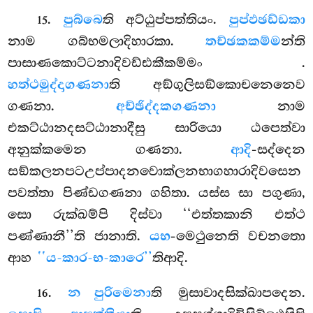
.
පුබ්බෙ
ති අට්ඨුප්පත්තියං.
පුප්ඵඡඩ්ඩකා
15
නාම ගබ්භමලාදිහාරකා.
තච්ඡකකම්ම
න්ති
පාසාණකොට්ටනාදිවඩ්ඪකීකම්මං
.
හත්ථමුද්දාගණනා
ති අඞ්ගුලිසඞ්කොචනෙනෙව
ගණනා.
අච්ඡිද්දකගණනා
නාම
එකට්ඨානදසට්ඨානාදීසු සාරියො ඨපෙත්වා
අනුක්කමෙන ගණනා.
ආදි
-සද්දෙන
සඞ්කලනපටඋප්පාදනවොක්ලනභාගහාරාදිවසෙන
පවත්තා පිණ්ඩගණනා ගහිතා. යස්ස සා පගුණා,
සො රුක්ඛම්පි දිස්වා ‘‘එත්තකානි එත්ථ
පණ්ණානී’’ති
ජානාති.
යභ
-මෙථුනෙති වචනතො
ආහ
‘‘ය-කාර-භ-කාරෙ’’
තිආදි.
.
න පුරිමෙනා
ති මුසාවාදසික්ඛාපදෙන.
16