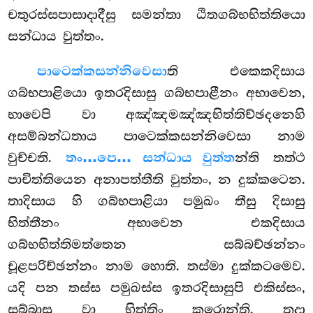
චතුරස්සපාසාදාදීසු සමන්තා ඨිතගබ්භභිත්තියො
සන්ධාය වුත්තං.
පාටෙක්කසන්නිවෙසා
ති එකෙකදිසාය
ගබ්භපාළියො ඉතරදිසාසු ගබ්භපාළීනං අභාවෙන,
භාවෙපි වා අඤ්ඤමඤ්ඤභිත්තිච්ඡදනෙහි
අසම්බන්ධතාය පාටෙක්කසන්නිවෙසා නාම
වුච්චති.
තං…පෙ… සන්ධාය වුත්ත
න්ති තත්ථ
පාචිත්තියෙන අනාපත්තීති වුත්තං, න දුක්කටෙන.
තාදිසාය හි ගබ්භපාළියා පමුඛං තීසු දිසාසු
භිත්තීනං අභාවෙන එකදිසාය
ගබ්භභිත්තිමත්තෙන සබ්බච්ඡන්නං
චූළපරිච්ඡන්නං නාම හොති. තස්මා දුක්කටමෙව.
යදි පන තස්ස පමුඛස්ස ඉතරදිසාසුපි එකිස්සං,
සබ්බාසු වා භිත්තිං කරොන්ති, තදා