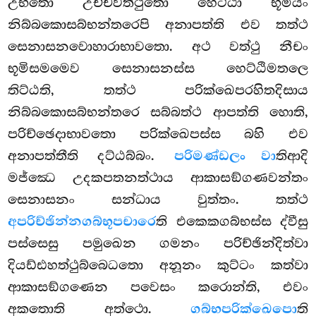
උභතො උච්චවත්ථුතො හෙට්ඨා භූමියං
නිබ්බකොසබ්භන්තරෙපි අනාපත්ති එව තත්ථ
සෙනාසනවොහාරාභාවතො. අථ වත්ථු නීචං
භූමිසමමෙව සෙනාසනස්ස හෙට්ඨිමතලෙ
තිට්ඨති, තත්ථ පරික්ඛෙපරහිතදිසාය
නිබ්බකොසබ්භන්තරෙ සබ්බත්ථ ආපත්ති හොති,
පරිච්ඡෙදාභාවතො පරික්ඛෙපස්ස බහි එව
අනාපත්තීති දට්ඨබ්බං.
පරිමණ්ඩලං වා
තිආදි
මජ්ඣෙ උදකපතනත්ථාය ආකාසඞ්ගණවන්තං
සෙනාසනං සන්ධාය වුත්තං. තත්ථ
අපරිච්ඡින්නගබ්භූපචාරෙ
ති එකෙකගබ්භස්ස ද්වීසු
පස්සෙසු පමුඛෙන ගමනං පරිච්ඡින්දිත්වා
දියඩ්ඪහත්ථුබ්බෙධතො අනූනං කුට්ටං කත්වා
ආකාසඞ්ගණෙන පවෙසං කරොන්ති, එවං
අකතොති අත්ථො.
ගබ්භපරික්ඛෙපො
ති