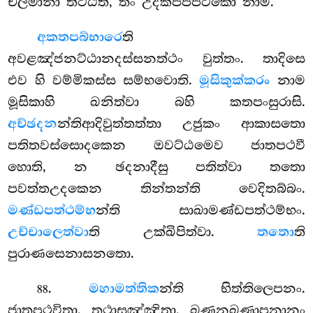
චලමානා තිට්ඨති, තං උදකපප්පටකො නාම.
අකතපබ්භාරෙ
ති
අවළඤ්ජනට්ඨානදස්සනත්ථං වුත්තං. තාදිසෙ
එව හි වම්මිකස්ස සම්භවොති.
මූසිකුක්කරං
නාම
මූසිකාහි ඛනිත්වා බහි කතපංසුරාසි.
අච්ඡදන
න්තිආදිවුත්තත්තා උජුකං ආකාසතො
පතිතවස්සොදකෙන ඔවට්ඨමෙව ජාතපථවී
හොති, න ඡදනාදීසු පතිත්වා තතො
පවත්තඋදකෙන තින්තන්ති වෙදිතබ්බං.
මණ්ඩපත්ථම්භ
න්ති සාඛාමණ්ඩපත්ථම්භං.
උච්චාලෙත්වා
ති උක්ඛිපිත්වා.
තතො
ති
පුරාණසෙනාසනතො.
.
මහාමත්තික
න්ති භිත්තිලෙපනං.
88
ජාතපථවිතා, තථාසඤ්ඤිතා, ඛණනඛණාපනානං