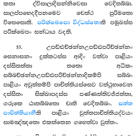
කතා ද්විසාලාදිසන්නිවෙසා වෙදිතබ්බා.
සාලප්පභෙදදීපනමෙව චෙත්ථ පුරිමතො
විසෙසොති.
පරික්ඛෙපො විද්ධස්තො
ති පමුඛස්ස
පරික්ඛෙපං සන්ධාය වදති.
. උපඩ්ඪච්ඡන්නඋපඩ්ඪපරිච්ඡන්නං
53
සෙනාසනං දුක්කටස්ස ආදිං වත්වා පාළියං
දස්සිතත්තා තතො
අධිකං
සබ්බච්ඡන්නඋපඩ්ඪපරිච්ඡන්නාදිකම්පි සබ්බං
පාළියං අවුත්තම්පි පාචිත්තියස්සෙව වත්ථුභාවෙන
දස්සිතං සික්ඛාපදස්ස පණ්ණත්තිවජ්ජත්තා,
ගරුකෙ ඨාතබ්බතො චාති වෙදිතබ්බං.
සත්ත
පාචිත්තියානී
ති පාළියං වුත්තපාචිත්තියද්වයං
සාමඤ්ඤතො එකත්තෙන ගහෙත්වා වුත්තං.