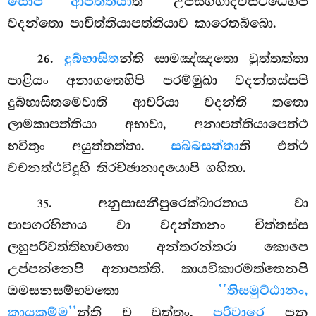
සොපි ආපත්තියා
ති උපසග්ගාදිවිසිට්ඨෙහිපි
වදන්තො පාචිත්තියාපත්තියාව කාරෙතබ්බො.
.
දුබ්භාසිත
න්ති සාමඤ්ඤතො වුත්තත්තා
26
පාළියං අනාගතෙහිපි පරම්මුඛා වදන්තස්සපි
දුබ්භාසිතමෙවාති ආචරියා වදන්ති තතො
ලාමකාපත්තියා අභාවා, අනාපත්තියාපෙත්ථ
භවිතුං අයුත්තත්තා.
සබ්බසත්තා
ති එත්ථ
වචනත්ථවිදූහි තිරච්ඡානාදයොපි ගහිතා.
. අනුසාසනීපුරෙක්ඛාරතාය වා
35
පාපගරහිතාය වා වදන්තානං චිත්තස්ස
ලහුපරිවත්තිභාවතො අන්තරන්තරා කොපෙ
උප්පන්නෙපි අනාපත්ති. කායවිකාරමත්තෙනපි
ඔමසනසම්භවතො
‘‘තිසමුට්ඨානං,
කායකම්ම’’
න්ති ච වුත්තං.
පරිවාරෙ
පන