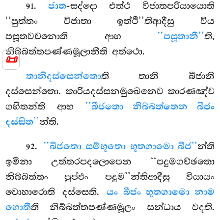
.
ජාත
-සද්දො එත්ථ විජාතපරියායොති
91
‘‘පුත්තං විජාතා ඉත්ථී’’තිආදීසු විය
පසූතවචනොති ආහ
‘‘පසූතානී’’
ති,
නිබ්බත්තපණ්ණමූලානීති අත්ථො.
📜
තානි
දස්සෙන්තො
ති තානි බීජානි
දස්සෙන්තො. කාරියදස්සනමුඛෙනෙව කාරණඤ්ච
ගහිතන්ති ආහ
‘‘බීජතො නිබ්බත්තෙන බීජං
දස්සිත’’
න්ති.
.
‘‘බීජතො සම්භූතො භූතගාමො බීජ’’
න්ති
92
ඉමිනා උත්තරපදලොපෙන ‘‘පදුමගච්ඡතො
නිබ්බත්තං පුප්ඵං පදුම’’න්තිආදීසු වියායං
වොහාරොති දස්සෙති.
යං බීජං භූතගාමො නාම
හොතී
ති නිබ්බත්තපණ්ණමූලං සන්ධාය වදති.