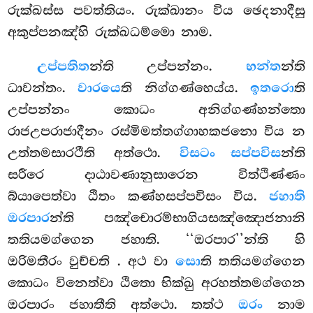
රුක්ඛස්ස පවත්තියං. රුක්ඛානං විය ඡෙදනාදීසු
අකුප්පනඤ්හි රුක්ඛධම්මො නාම.
උප්පතිත
න්ති උප්පන්නං.
භන්ත
න්ති
ධාවන්තං.
වාරයෙ
ති නිග්ගණ්හෙය්ය.
ඉතරො
ති
උප්පන්නං කොධං අනිග්ගණ්හන්තො
රාජඋපරාජාදීනං රස්මිමත්තග්ගාහකජනො විය න
උත්තමසාරථීති අත්ථො.
විසටං සප්පවිස
න්ති
සරීරෙ දාඨාවණානුසාරෙන විත්ථිණ්ණං
බ්යාපෙත්වා ඨිතං කණ්හසප්පවිසං විය.
ජහාති
ඔරපාර
න්ති පඤ්චොරම්භාගියසඤ්ඤොජනානි
තතියමග්ගෙන ජහාති. ‘‘ඔරපාර’’න්ති හි
ඔරිමතීරං වුච්චති
. අථ වා
සො
ති තතියමග්ගෙන
කොධං විනෙත්වා ඨිතො භික්ඛු අරහත්තමග්ගෙන
ඔරපාරං ජහාතීති අත්ථො. තත්ථ
ඔරං
නාම