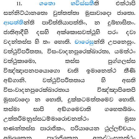
.
ගතො භවිස්සතී
ති එත්ථාපි
11
සන්නිට්ඨානතො වුත්තත්තා මුසාවාදො ජාතො.
ආපත්ති
න්ති පාචිත්තියාපත්තිං, න දුබ්භාසිතං.
ජාතිආදීහි දසහි අක්කොසවත්ථූහි පරං දවා
වදන්තස්ස හි තං හොති.
චාරෙසු
න්ති උපනෙසුං.
වත්ථුවිපරීතතා, විසංවාදනපුරෙක්ඛාරතා, යමත්ථං
වත්ථුකාමො, තස්ස පුග්ගලස්ස
විඤ්ඤාපනපයොගො චාති ඉමානෙත්ථ තීණි
අඞ්ගානි. වත්ථුවිපරීතතාය හි අසති
විසංවාදනපුරෙක්ඛාරතාය විඤ්ඤාපිතෙපි
මුසාවාදො න හොති, දුක්කටමත්තමෙව හොති.
තස්මා සාපි අඞ්ගමෙවාති ගහෙතබ්බං.
උත්තරිමනුස්සධම්මාරොචනත්ථං මුසා
භණන්තස්ස පාරාජිකං, පරියායෙන ථුල්ලච්චයං,
අමූලකෙන පාරාජිකෙන අනුද්ධංසනත්ථං