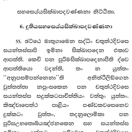
සහසෙය්යසික්ඛාපදවණ්ණනා නිට්ඨිතා.
6. දුතියසහසෙය්යසික්ඛාපදවණ්ණනා
. ඡට්ඨෙ මාතුගාමෙන සද්ධිං චතුත්ථදිවසෙ
55
සයන්තස්සාපි ඉමිනා සික්ඛාපදෙන එකාව
ආපත්ති. කෙචි පන පුරිමසික්ඛාපදෙනාපීති ද්වෙ
ආපත්තියො වදන්ති, තං න යුත්තං
‘‘අනුපසම්පන්නෙනා’’ති අනිත්ථිලිඞ්ගෙන
වුත්තත්තා නපුංසකෙන
පන චතුත්ථදිවසෙ
සයන්තස්ස සදුක්කටපාචිත්තියං වත්තුං යුත්තං.
කිඤ්චාපෙත්ථ පාළියං පණ්ඩකවසෙනෙව
දුක්කටං වුත්තං, තදනුලොමිකා පන
පුරිසඋභතොබ්යඤ්ජනකෙන සහ සයන්තස්ස