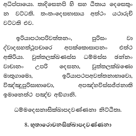
අධිප්පායො. තාදිසෙනපි හි සහ ඨිතාය දෙසෙතුං
න වට්ටති. තංතංදෙසභාසාය අත්ථං යථාරුචි
වට්ටති එව.
ඉරියාපථාපරිවත්තනං, පුරිසං වා
ද්වාදසහත්ථූපචාරෙ අපක්කොසාපනං එත්ථ
අකිරියා. වුත්තලක්ඛණස්ස ධම්මස්ස ඡන්නං
වාචානං උපරි දෙසනා, වුත්තලක්ඛණො
මාතුගාමො, ඉරියාපථපඅවත්තනාභාවො,
විඤ්ඤූපුරිසාභාවො, අපඤ්හවිස්සජ්ජනාති
ඉමානෙත්ථ පඤ්ච අඞ්ගානි.
ධම්මදෙසනාසික්ඛාපදවණ්ණනා නිට්ඨිතා.
8. භූතාරොචනසික්ඛාපදවණ්ණනා