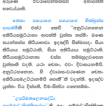
අරුණෙ විවරාපෙන්තස්සපි අනාපත්ති
භවෙය්යාති.
තෙසං පයොගෙ පයොගෙ භික්ඛුස්ස
ආපත්තී
ති එත්ථ කෙචි ‘‘අනුට්ඨහනෙන
අකිරියසමුට්ඨානා ආපත්ති වුත්තා තස්මිං ඛණෙ
සයන්තස්ස කිරියාභාවා. ඉදඤ්හි සික්ඛාපදං සියා
කිරියාය සමුට්ඨාති, සියා අකිරියාය සමුට්ඨාති.
කිරියාසමුට්ඨානතා චස්ස තබ්බහුලවසෙන
වුත්තාති වදති. යථා චෙතං, එවං දිවාසයනම්පි.
අනුට්ඨහනෙන, හි ද්වාරාසංවරණෙන චෙතං
අකිරියසමඋට්ඨානම්පි හොතී’’ති වදන්ති. ඉදඤ්ච
යුත්තං විය දිස්සති, වීමංසිත්වා ගහෙතබ්බං.
‘‘උපරිමතලෙන
සද්ධිං
අසම්බද්ධභිත්තිකස්සා’’
ති ඉදං සම්බද්ධභිත්තිකෙ