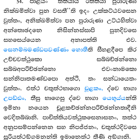
. පාළියං ‘‘තතියාය රත්තියා පුරාරුණා
54
නික්ඛමිත්වා පුන වසතී’’ති ඉදං උක්කට්ඨවසෙන
වුත්තං, අනික්ඛමිත්වා පන පුරාරුණා උට්ඨහිත්වා
අන්තොඡදනෙ නිසින්නස්සාපි පුනදිවසෙ
සහසෙය්යෙන අනාපත්ති එව.
සෙනම්බමණ්ඩපවණ්ණං හොතී
ති සීහළදීපෙ කිර
උච්චවත්ථුකො සබ්බච්ඡන්නො
සබ්බඅපරිච්ඡන්නො එවංනාමකො
සන්නිපාතමණ්ඩපො අත්ථි, තං සන්ධායෙතං
වුත්තං. එත්ථ චතුත්ථභාගො
චූළකං,
ද්වෙ භාගා
උපඩ්ඪං,
තීසු භාගෙසු ද්වෙ භාගා
යෙභුය්ය
න්ති
ඉමිනා නයෙන චූළකච්ඡන්නපරිච්ඡන්නතාදීනි
වෙදිතබ්බානි. පාචිත්තියවත්ථුකසෙනාසනං, තත්ථ
අනුපසම්පන්නෙන සහ නිපජ්ජනං, චතුත්ථදිවසෙ
සූරියත්ථඞ්ගමනන්ති ඉමානෙත්ථ තීණි අඞ්ගානි.