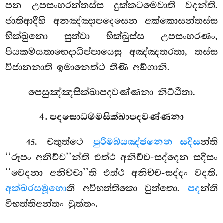
පන උපසංහරන්තස්ස දුක්කටමෙවාති වදන්ති.
ජාතිආදීහි අනඤ්ඤාපදෙසෙන අක්කොසන්තස්ස
භික්ඛුනො සුත්වා භික්ඛුස්ස උපසංහරණං,
පියකම්යතාභෙදාධිප්පායෙසු අඤ්ඤතරතා, තස්ස
විජානනාති ඉමානෙත්ථ තීණි අඞ්ගානි.
පෙසුඤ්ඤසික්ඛාපදවණ්ණනා නිට්ඨිතා.
4. පදසොධම්මසික්ඛාපදවණ්ණනා
. චතුත්ථෙ
පුරිමබ්යඤ්ජනෙන සදිස
න්ති
45
‘‘රූපං අනිච්ච’’න්ති එත්ථ අනිච්ච-සද්දෙන සදිසං
‘‘වෙදනා අනිච්චා’’ති එත්ථ අනිච්ච-සද්දං වදති.
අක්ඛරසමූහො
ති අවිභත්තිකො වුත්තො.
පද
න්ති
විභත්තිඅන්තං වුත්තං.