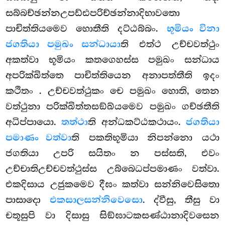
සබ්බච්ඡන්නඋපඩ්ඪපරිච්ඡන්නාදිභාවතො
පාචිත්තියමෙව හොතීති දට්ඨබ්බං.
භූමියං විනා
ජගතියා පමුඛං සන්ධායා
ති එත්ථ උච්චවත්ථුං
අකත්වා භූමියං කතගෙහස්ස පමුඛං සන්ධාය
අපරික්ඛිත්තෙ පාචිත්තියෙන අනාපත්තීති ඉදං
කථිතං
. උච්චවත්ථුකං චෙ පමුඛං හොති, තෙන
වත්ථුනා පරික්ඛිත්තසඞ්ඛ්යමෙව පමුඛං ගච්ඡතීති
අධිප්පායො.
තත්ථා
ති අන්ධකට්ඨකථායං.
ජගතියා
පමාණං වත්වා
ති පකතිභූමියා නිපන්නො යථා
ජගතියා උපරි සයිතං න පස්සති, එවං
උච්චාතිඋච්චවත්ථුස්ස උබ්බෙධප්පමාණං වත්වා.
එකදිසාය උජුකමෙව දීඝං කත්වා සන්නිවෙසිතො
පාසාදො
එකසාලසන්නිවෙසො
. ද්වීසු, තීසු වා
චතූසුපි වා දිසාසු සිඞ්ඝාටකසණ්ඨානාදිවසෙන