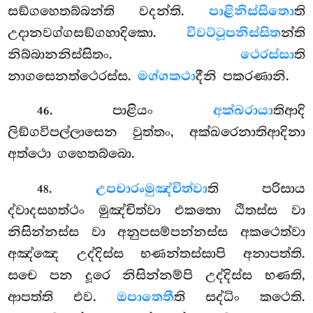
සඞ්ගහෙතබ්බන්ති වදන්ති.
පාළිනිස්සිතො
ති
උදානවග්ගසඞ්ගහාදිකො.
විවට්ටූපනිස්සිත
න්ති
නිබ්බානනිස්සිතං.
ථෙරස්සා
ති
නාගසෙනත්ථෙරස්ස.
මග්ගකථා
දීනි පකරණානි.
. පාළියං
අක්ඛරායා
තිආදි
46
ලිඞ්ගවිපල්ලාසෙන වුත්තං, අක්ඛරෙනාතිආදිනා
අත්ථො ගහෙතබ්බො.
.
උපචාරං
මුඤ්චිත්වා
ති පරිසාය
48
ද්වාදසහත්ථං මුඤ්චිත්වා එකතො ඨිතස්ස වා
නිසින්නස්ස වා අනුපසම්පන්නස්ස අකථෙත්වා
අඤ්ඤෙ උද්දිස්ස භණන්තස්සාපි
අනාපත්ති.
සචෙ පන දූරෙ නිසින්නම්පි උද්දිස්ස භණති,
ආපත්ති එව.
ඔපාතෙතී
ති සද්ධිං කථෙති.