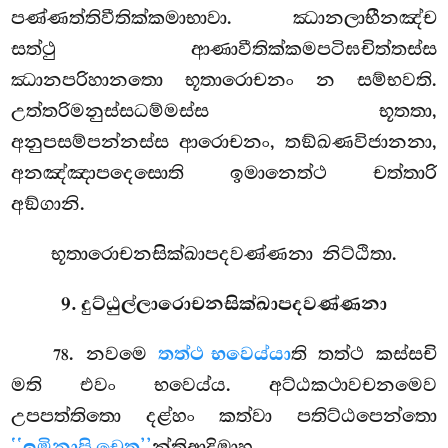
පණ්ණත්තිවීතික්කමාභාවා. ඣානලාභීනඤ්ච
සත්ථු ආණාවීතික්කමපටිඝචිත්තස්ස
ඣානපරිහානතො භූතාරොචනං න සම්භවති.
උත්තරිමනුස්සධම්මස්ස භූතතා,
අනුපසම්පන්නස්ස ආරොචනං, තඞ්ඛණවිජානනා,
අනඤ්ඤාපදෙසොති ඉමානෙත්ථ චත්තාරි
අඞ්ගානි.
භූතාරොචනසික්ඛාපදවණ්ණනා නිට්ඨිතා.
9. දුට්ඨුල්ලාරොචනසික්ඛාපදවණ්ණනා
. නවමෙ
තත්ථ භවෙය්යා
ති තත්ථ කස්සචි
78
මති එවං භවෙය්ය. අට්ඨකථාවචනමෙව
උපපත්තිතො දළ්හං කත්වා පතිට්ඨපෙන්තො
‘‘ඉමිනාපි චෙත’’
න්තිආදිමාහ.