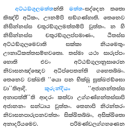
අට්ඨඞ්ගුලමත්ත
න්ති
මත්ත
-සද්දෙන තතො
කිඤ්චි අධිකං, ඌනම්පි සඞ්ගණ්හාති. තෙනෙව
නිසින්නස්ස චතුරඞ්ගුලමත්තම්පි වුත්තං. න හි
නිසින්නස්ස චතුරඞ්ගුලප්පමාණං, ඨිතස්ස
අට්ඨඞ්ගුලමෙවාති සක්කා නියමෙතුං
ඌනාධිකත්තසම්භවතො. තස්මා යථා සාරුප්පං
හොති එවං අට්ඨඞ්ගුලානුසාරෙන
නිවාසනඤ්ඤෙව අධිප්පෙතන්ති ගහෙතබ්බං.
තෙනෙව වක්ඛති ‘‘යො පන භික්ඛු සුක්ඛජඞ්ඝො
වා’’තිආදි.
කුරුන්දියං
‘‘අජානන්තස්ස
අනාපත්තී’’ති ආදරං කත්වා උග්ගණ්හන්තස්සාපි
අජානනං සන්ධාය වුත්තං. තෙනාපි නිරන්තරං
නිවාසනපාරුපනවත්තං සික්ඛිතබ්බං, අසික්ඛිතො
අනාදරියමෙව. පරිමණ්ඩලග්ගහණෙන