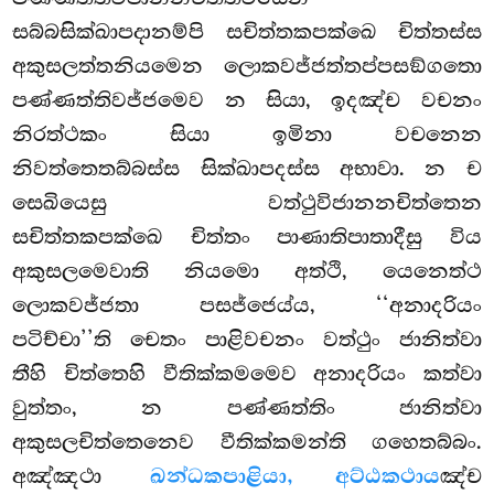
සබ්බසික්ඛාපදානම්පි සචිත්තකපක්ඛෙ චිත්තස්ස
අකුසලත්තනියමෙන ලොකවජ්ජත්තප්පසඞ්ගතො
පණ්ණත්තිවජ්ජමෙව න සියා, ඉදඤ්ච වචනං
නිරත්ථකං සියා ඉමිනා වචනෙන
නිවත්තෙතබ්බස්ස සික්ඛාපදස්ස අභාවා. න ච
සෙඛියෙසු වත්ථුවිජානනචිත්තෙන
සචිත්තකපක්ඛෙ චිත්තං පාණාතිපාතාදීසු විය
අකුසලමෙවාති නියමො අත්ථි, යෙනෙත්ථ
ලොකවජ්ජතා පසජ්ජෙය්ය, ‘‘අනාදරියං
පටිච්චා’’ති චෙතං පාළිවචනං වත්ථුං ජානිත්වා
තීහි චිත්තෙහි වීතික්කමමෙව අනාදරියං කත්වා
වුත්තං, න පණ්ණත්තිං ජානිත්වා
අකුසලචිත්තෙනෙව වීතික්කමන්ති ගහෙතබ්බං.
අඤ්ඤථා
ඛන්ධකපාළියා, අට්ඨකථාය
ඤ්ච