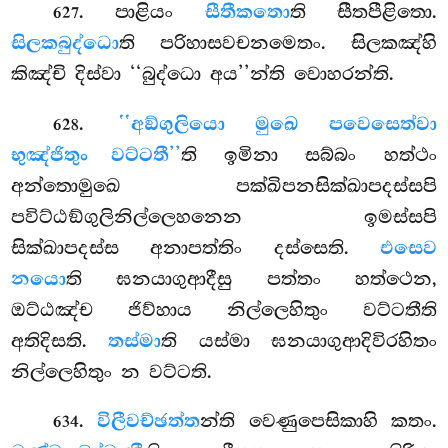
. පාළියං
සීතීකතො
ති සීතපීළිතො.
627
සිලකබුද්ධො
ති පරිහාසවචනමෙතං. සිලකඤ්හි
කිඤ්චි දිස්වා ‘‘බුද්ධො අය’’න්ති වොහරන්ති.
.
‘‘අඞ්ගුලියො මුඛෙ පවෙසෙත්වා
628
භුඤ්ජිතුං වට්ටතී’’
ති ඉමිනා සබ්බං හත්ථං
අන්තොමුඛෙ පක්ඛිපනසික්ඛාපදස්සපි
පවිට්ඨඞ්ගුලිනිල්ලෙහනෙන ඉමස්සපි
සික්ඛාපදස්ස අනාපත්තිං දස්සෙති.
එසෙව
නයො
ති ඝනයාගුආදීසු පත්තං හත්ථෙන,
ඔට්ඨඤ්ච ජිව්හාය නිල්ලෙහිතුං වට්ටතීති
අතිදිසති.
තස්මා
ති යස්මා ඝනයාගුආදිවිරහිතං
නිල්ලෙහිතුං න වට්ටති.
.
විලීවච්ඡත්ත
න්ති වෙණුපෙසිකාහි කතං.
634