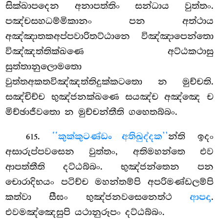
සික්ඛාපදෙන අනාපත්තිං සන්ධාය වුත්තං.
පඤ්චසහධම්මිකානං පන අත්ථාය
අඤ්ඤාතකඅප්පවාරිතට්ඨානෙ විඤ්ඤාපෙන්තො
විඤ්ඤත්තික්ඛණෙ අට්ඨකථාසු
සුත්තානුලොමතො
වුත්තඅකතවිඤ්ඤත්තිදුක්කටතො න මුච්චති.
සඤ්චිච්ච භුඤ්ජනක්ඛණෙ සයඤ්ච අඤ්ඤෙ ච
මිච්ඡාජීවතො න මුච්චන්තීති ගහෙතබ්බං.
.
‘‘කුක්කුටණ්ඩං අතිඛුද්දක’’
න්ති ඉදං
615
අසාරුප්පවසෙන වුත්තං, අතිමහන්තෙ එව
ආපත්තීති දට්ඨබ්බං. භුඤ්ජන්තෙන පන
චොරාදිභයං පටිච්ච මහන්තම්පි අපරිමණ්ඩලම්පි
කත්වා සීඝං භුඤ්ජනවසෙනෙත්ථ
ආපදා
.
එවමඤ්ඤෙසුපි යථානුරූපං දට්ඨබ්බං.