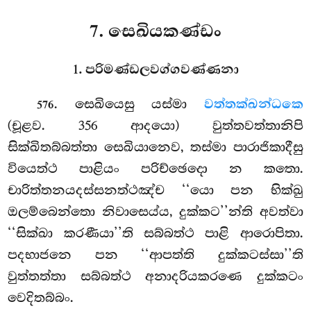
7. සෙඛියකණ්ඩං
1. පරිමණ්ඩලවග්ගවණ්ණනා
. සෙඛියෙසු
යස්මා
වත්තක්ඛන්ධකෙ
576
(චූළව. 356 ආදයො) වුත්තවත්තානිපි
සික්ඛිතබ්බත්තා සෙඛියානෙව, තස්මා පාරාජිකාදීසු
වියෙත්ථ පාළියං පරිච්ඡෙදො න කතො.
චාරිත්තනයදස්සනත්ථඤ්ච ‘‘යො පන භික්ඛු
ඔලම්බෙන්තො නිවාසෙය්ය, දුක්කට’’න්ති අවත්වා
‘‘සික්ඛා කරණීයා’’ති සබ්බත්ථ පාළි ආරොපිතා.
පදභාජනෙ පන ‘‘ආපත්ති දුක්කටස්සා’’ති
වුත්තත්තා සබ්බත්ථ අනාදරියකරණෙ දුක්කටං
වෙදිතබ්බං.