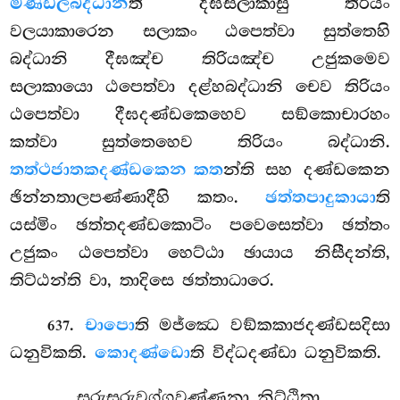
මණ්ඩලබද්ධානී
ති දීඝසලාකාසු තිරියං
වලයාකාරෙන සලාකං ඨපෙත්වා සුත්තෙහි
බද්ධානි දීඝඤ්ච තිරියඤ්ච උජුකමෙව
සලාකායො ඨපෙත්වා දළ්හබද්ධානි චෙව තිරියං
ඨපෙත්වා දීඝදණ්ඩකෙහෙව සඞ්කොචාරහං
කත්වා සුත්තෙහෙව තිරියං බද්ධානි.
තත්ථජාතකදණ්ඩකෙන කත
න්ති සහ දණ්ඩකෙන
ඡින්නතාලපණ්ණාදීහි කතං.
ඡත්තපාදුකායා
ති
යස්මිං ඡත්තදණ්ඩකොටිං පවෙසෙත්වා ඡත්තං
උජුකං ඨපෙත්වා හෙට්ඨා ඡායාය නිසීදන්ති,
තිට්ඨන්ති වා, තාදිසෙ ඡත්තාධාරෙ.
.
චාපො
ති
මජ්ඣෙ වඞ්කකාජදණ්ඩසදිසා
637
ධනුවිකති.
කොදණ්ඩො
ති විද්ධදණ්ඩා ධනුවිකති.
සුරුසුරුවග්ගවණ්ණනා නිට්ඨිතා.