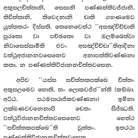
අකුසලචිත්තානි, සෙසානි පණ්ණත්තිවජ්ජානි,
තිචිත්තානි, තිවෙදනානි චාති ගහණමෙව
යුත්තතරං දිස්සති. තෙනෙවෙත්ථ ‘‘අසඤ්චිච්චාති
පුරතො වා පච්ඡතො වා ඔලම්බෙත්වා
නිවාසෙස්සාමීති එවං අසඤ්චිච්චා’’තිආදිනා
වත්ථුඅජානනවසෙනෙව අනාපත්තිවණ්ණනා
කතා, න පණ්ණත්තිවිජානනචිත්තවසෙන.
අපිච ‘‘යස්ස සචිත්තකපක්ඛෙ චිත්තං
අකුසලමෙව හොති, තං ලොකවජ්ජ’’න්ති (කඞ්ඛා.
අට්ඨ. පඨමපාරාජිකවණ්ණනා) ඉමිනා
ලක්ඛණවචනෙනාපි චෙතං සිජ්ඣති.
වත්ථුවිජානනචිත්තවසෙනෙව හෙත්ථ
‘‘සචිත්තකපක්ඛෙ’’ති වුත්තං. ඉතරථා
පණ්ණත්තිවිජානනචිත්තවසෙන