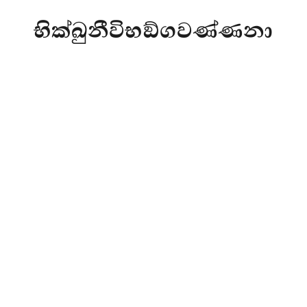
භික්ඛුනීවිභඞ්ගවණ්ණනා