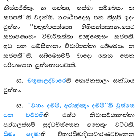
නිස්සජ්ජිතුං න සක්කා, තස්මා සබ්බෙසං න
කප්පතී’’ති වදන්ති. ගණ්ඨිපදෙසු පන තීසුපි ඉදං
වුත්තං ‘‘චතුත්ථපත්තො ගිහිසන්තකානංයෙව
කහාපණානං විචාරිතත්තා අඤ්ඤෙසං කප්පති,
ඉධ පන සඞ්ඝිකානං විචාරිතත්තා සබ්බෙසං න
කප්පතී’’ති. සබ්බෙසම්පි වාදො තෙන තෙන
පරියායෙන යුත්තොයෙවාති.
.
චතුසාලද්වාරෙ
ති භොජනසාලං සන්ධාය
62
වුත්තං.
.
‘‘වනං දම්මි, අරඤ්ඤං දම්මී’’ති වුත්තෙ
63
පන වට්ටතී
ති එත්ථ නිවාසට්ඨානත්තා
පුග්ගලස්සපි සුද්ධචිත්තෙන ගහෙතුං වට්ටති.
සීමං දෙමා
ති විහාරසීමාදිසාධාරණවචනෙන