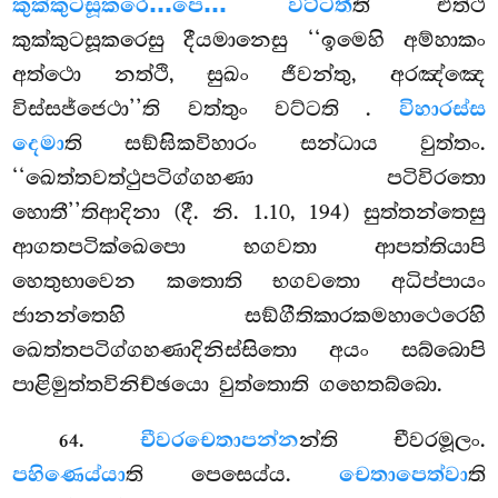
කුක්කුටසූකරෙ…පෙ… වට්ටතී
ති එත්ථ
කුක්කුටසූකරෙසු දීයමානෙසු ‘‘ඉමෙහි අම්හාකං
අත්ථො නත්ථි, සුඛං ජීවන්තු, අරඤ්ඤෙ
විස්සජ්ජෙථා’’ති වත්තුං වට්ටති
.
විහාරස්ස
දෙමා
ති සඞ්ඝිකවිහාරං සන්ධාය වුත්තං.
‘‘ඛෙත්තවත්ථුපටිග්ගහණා පටිවිරතො
හොතී’’තිආදිනා (දී. නි. 1.10, 194) සුත්තන්තෙසු
ආගතපටික්ඛෙපො භගවතා ආපත්තියාපි
හෙතුභාවෙන කතොති භගවතො අධිප්පායං
ජානන්තෙහි සඞ්ගීතිකාරකමහාථෙරෙහි
ඛෙත්තපටිග්ගහණාදිනිස්සිතො අයං සබ්බොපි
පාළිමුත්තවිනිච්ඡයො වුත්තොති ගහෙතබ්බො.
.
චීවරචෙතාපන්න
න්ති චීවරමූලං.
64
පහිණෙය්යා
ති පෙසෙය්ය.
චෙතාපෙත්වා
ති