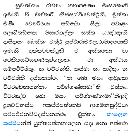
සුවණ්ණං රජතං කහාපණො මාසකොති
ඉමානි හි චත්තාරි නිස්සග්ගියවත්ථූනි, මුත්තා
මණි වෙළුරියො සඞ්ඛො
සිලා පවාළං
ලොහිතඞ්කො මසාරගල්ලං සත්ත ධඤ්ඤානි
දාසිදාසං ඛෙත්තං වත්ථු පුප්ඵාරාමඵලාරාමාදයොති
ඉමානි දුක්කටවත්ථූනි ච අත්තනො වා
චෙතියසඞ්ඝගණපුග්ගලානං වා අත්ථාය
සම්පටිච්ඡිතුං න වට්ටන්ති, තස්මා තං සාදිතුං න
වට්ටතීති දස්සනත්ථං ‘‘න ඛො මයං ආවුසො
චීවරචෙතාපන්නං පටිග්ගණ්හාමා’’ති වුත්තං.
චීවරඤ්ච ඛො මයං පටිග්ගණ්හාමා’’තිආදි
දූතවචනස්ස අකප්පියත්තෙපි ආගමනසුද්ධියා
පටිපජ්ජනවිධිදස්සනත්ථං වුත්තං.
කාලෙන
කප්පිය
න්ති යුත්තපත්තකාලෙන යදා නො අත්ථො