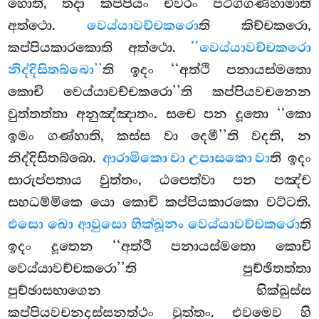
හොති, තදා කප්පියං චීවරං පටිග්ගණ්හාමාති
අත්ථො.
වෙය්යාවච්චකරො
ති කිච්චකරො,
කප්පියකාරකොති අත්ථො.
‘‘වෙය්යාවච්චකරො
නිද්දිසිතබ්බො’’
ති ඉදං ‘‘අත්ථි පනායස්මතො
කොචි වෙය්යාවච්චකරො’’ති කප්පියවචනෙන
වුත්තත්තා අනුඤ්ඤාතං. සචෙ පන දූතො ‘‘කො
ඉමං ගණ්හාති, කස්ස වා දෙමී’’ති වදති, න
නිද්දිසිතබ්බො.
ආරාමිකො වා උපාසකො වා
ති ඉදං
සාරුප්පතාය වුත්තං, ඨපෙත්වා පන පඤ්ච
සහධම්මිකෙ යො කොචි කප්පියකාරකො වට්ටති.
එසො ඛො ආවුසො භික්ඛූනං වෙය්යාවච්චකරො
ති
ඉදං දූතෙන ‘‘අත්ථි පනායස්මතො කොචි
වෙය්යාවච්චකරො’’ති පුච්ඡිතත්තා
පුච්ඡාසභාගෙන භික්ඛුස්ස
කප්පියවචනදස්සනත්ථං වුත්තං. එවමෙව හි