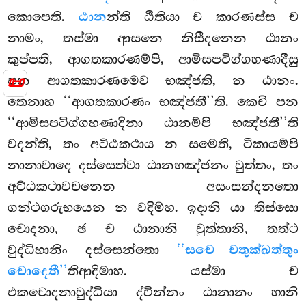
කොපෙති.
ඨාන
න්ති ඨිතියා ච කාරණස්ස ච
නාමං, තස්මා ආසනෙ නිසීදනෙන ඨානං
කුප්පති, ආගතකාරණම්පි, ආමිසපටිග්ගහණාදීසු
📜
පන ආගතකාරණමෙව භඤ්ජති, න ඨානං.
තෙනාහ ‘‘ආගතකාරණං භඤ්ජතී’’ති. කෙචි පන
‘‘ආමිසපටිග්ගහණාදිනා ඨානම්පි භඤ්ජතී’’ති
වදන්ති, තං අට්ඨකථාය න සමෙති, ටීකායම්පි
නානාවාදෙ දස්සෙත්වා ඨානභඤ්ජනං වුත්තං, තං
අට්ඨකථාවචනෙන අසංසන්දනතො
ගන්ථගරුභයෙන න වදිම්හ. ඉදානි යා තිස්සො
චොදනා, ඡ ච ඨානානි වුත්තානි, තත්ථ
වුද්ධිහානිං දස්සෙන්තො
‘‘සචෙ චතුක්ඛත්තුං
චොදෙතී’’
තිආදිමාහ. යස්මා ච
එකචොදනාවුද්ධියා ද්වින්නං ඨානානං හානි