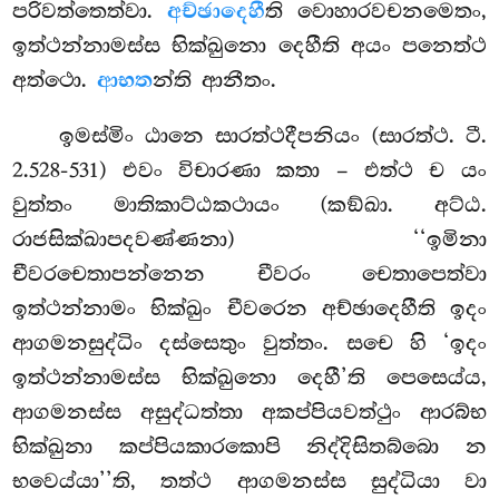
පරිවත්තෙත්වා.
අච්ඡාදෙහී
ති
වොහාරවචනමෙතං,
ඉත්ථන්නාමස්ස භික්ඛුනො දෙහීති අයං පනෙත්ථ
අත්ථො.
ආභත
න්ති ආනීතං.
ඉමස්මිං ඨානෙ සාරත්ථදීපනියං (සාරත්ථ. ටී.
2.528-531) එවං විචාරණා කතා – එත්ථ ච යං
වුත්තං මාතිකාට්ඨකථායං (කඞ්ඛා. අට්ඨ.
රාජසික්ඛාපදවණ්ණනා) ‘‘ඉමිනා
චීවරචෙතාපන්නෙන චීවරං චෙතාපෙත්වා
ඉත්ථන්නාමං භික්ඛුං චීවරෙන අච්ඡාදෙහීති ඉදං
ආගමනසුද්ධිං දස්සෙතුං වුත්තං. සචෙ හි ‘ඉදං
ඉත්ථන්නාමස්ස භික්ඛුනො දෙහී’ති පෙසෙය්ය,
ආගමනස්ස අසුද්ධත්තා අකප්පියවත්ථුං ආරබ්භ
භික්ඛුනා කප්පියකාරකොපි නිද්දිසිතබ්බො න
භවෙය්යා’’ති, තත්ථ ආගමනස්ස සුද්ධියා වා