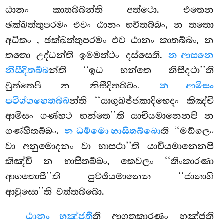
ඨානං කාතබ්බන්ති අත්ථො. එතෙන
ඡක්ඛත්තුපරමං එවං ඨානං භවිතබ්බං, න තතො
අධිකං
, ඡක්ඛත්තුපරමං එව ඨානං කාතබ්බං, න
තතො උද්ධන්ති ඉමමත්ථං දස්සෙති.
න ආසනෙ
නිසීදිතබ්බ
න්ති ‘‘ඉධ භන්තෙ නිසීදථා’’ති
වුත්තෙපි න නිසීදිතබ්බං.
න ආමිසං
පටිග්ගහෙතබ්බ
න්ති ‘‘යාගුඛජ්ජකාදිභෙදං කිඤ්චි
ආමිසං ගණ්හථ භන්තෙ’’ති යාචියමානෙනපි න
ගණ්හිතබ්බං.
න ධම්මො භාසිතබ්බො
ති ‘‘මඞ්ගලං
වා අනුමොදනං
වා භාසථා’’ති යාචියමානෙනපි
කිඤ්චි න භාසිතබ්බං, කෙවලං ‘‘කිංකාරණා
ආගතොසී’’ති පුච්ඡියමානෙන ‘‘ජානාහි
ආවුසො’’ති වත්තබ්බො.
ඨානං භඤ්ජතී
ති ආගතකාරණං භඤ්ජති