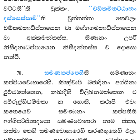
වට්ටතී’’ති වුත්තං.
‘‘චඞ්කමිතට්ඨානං
දස්සෙස්සාමී’’
ති වුත්තත්තා කෙවලං
චඞ්කමනාධිප්පායෙන වා මග්ගගමනාධිප්පායෙන
වා අක්කමන්තස්ස, තිණානං උපරි
නිසීදනාධිප්පායෙන නිසීදන්තස්ස ච දොසො
නත්ථි.
.
සමණකප්පෙහී
ති සමණානං
78
කප්පියවොහාරෙහි. කිඤ්චාපි බීජාදීනං අග්ගිනා
ඵුට්ඨමත්තෙන, නඛාදීහි විලිඛනමත්තෙන ච
අවිරුළ්හිධම්මතා න හොති, තථාපි එවං
කතෙයෙව සමණානං කප්පතීති
අග්ගිපරිජිතාදයො සමණවොහාරා නාම ජාතා,
තස්මා තෙහි සමණවොහාරෙහි කරණභූතෙහි ඵලං