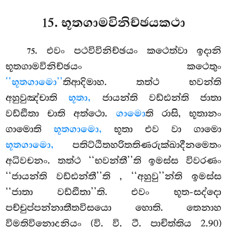
15. භූතගාමවිනිච්ඡයකථා
. එවං
පථවිවිනිච්ඡයං කථෙත්වා ඉදානි
75
භූතගාමවිනිච්ඡයං කථෙතුං
‘‘භූතගාමො’’
තිආදිමාහ. තත්ථ භවන්ති
අහුවුඤ්චාති
භූතා,
ජායන්ති වඩ්ඪන්ති ජාතා
වඩ්ඪිතා චාති අත්ථො.
ගාමො
ති රාසි, භූතානං
ගාමොති
භූතගාමො,
භූතා එව වා ගාමො
භූතගාමො,
පතිට්ඨිතහරිතතිණරුක්ඛාදීනමෙතං
අධිවචනං. තත්ථ ‘‘භවන්තී’’ති ඉමස්ස විවරණං
‘‘ජායන්ති වඩ්ඪන්තී’’ති
, ‘‘අහුවු’’න්ති ඉමස්ස
‘‘ජාතා වඩ්ඪිතා’’ති. එවං භූත-සද්දො
පච්චුප්පන්නාතීතවිසයො හොති. තෙනාහ
විමතිවිනොදනියං (වි. වි. ටී. පාචිත්තිය 2.90)