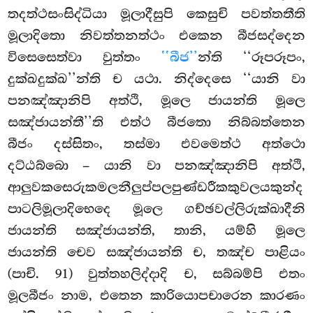
තදත්ථසංසිද්ධියා මූලාදීසුපි කෙසුචි පවත්තතීති
මූලාදිතො නිවත්තනත්ථං එකෙන බීජසද්දෙන
විසෙසෙත්වා වුත්තං
‘‘බීජ’’
න්ති ‘‘රූපරූපං,
දුක්ඛදුක්ඛ’’න්ති
ච යථා. නිද්දෙසෙ ‘‘යානි වා
පනඤ්ඤානිපි අත්ථි, මූලෙ ජායන්ති මූලෙ
සඤ්ජායන්තී’’ති එත්ථ බීජතො නිබ්බත්තෙන
බීජං දස්සිතං, තස්මා එවමෙත්ථ අත්ථො
දට්ඨබ්බො – යානි වා පනඤ්ඤානිපි අත්ථි,
ආලුවකසෙරුකමලනීලුප්පලපුණ්ඩරීකකුවලයකුන්ද
පාටලිමූලාදිභෙදෙ මූලෙ ගච්ඡවල්ලිරුක්ඛාදීනි
ජායන්ති සඤ්ජායන්ති, තානි, යම්හි මූලෙ
ජායන්ති චෙව සඤ්ජායන්ති ච, තඤ්ච පාළියං
(පාචි. 91) වුත්තහලිද්දාදි ච, සබ්බම්පි එතං
මූලබීජං නාම, එතෙන කාරියොපචාරෙන කාරණං