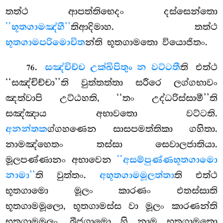
තත්ථ ආපත්තිභෙදං දස්සෙන්තො
‘‘භූතගාමඤ්හී’’
තිආදිමාහ. තත්ථ
භූතගාමපරිමොචිත
න්ති භූතගාමතො වියොජිතං.
.
සඤ්චිච්ච උක්ඛිපිතුං න වට්ටතී
ති එත්ථ
76
‘‘සඤ්චිච්චා’’ති වුත්තත්තා සරීරෙ ලග්ගභාවං
ඤත්වාපි උට්ඨහති, ‘‘තං උද්ධරිස්සාමී’’ති
සඤ්ඤාය අභාවතො වට්ටති.
අනන්තක
ග්ගහණෙන සාසපමත්තිකා ගහිතා.
නාමඤ්හෙතං තස්සා සෙවාලජාතියා.
මූලපණ්ණානං අභාවෙන
‘‘අසම්පුණ්ණභූතගාමො
නාමා’’
ති වුත්තං.
අභූතගාමමූලත්තා
ති එත්ථ
භූතගාමො මූලං කාරණං එතස්සාති
භූතගාමමූලො, භූතගාමස්ස වා මූලං කාරණන්ති
භූතගාමමූලං. බීජගාමො හි නාම භූතගාමතො