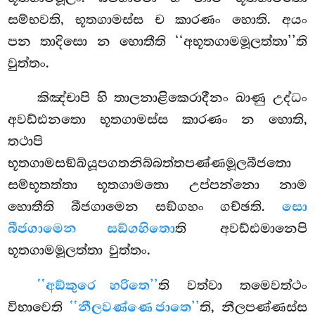
සම්භවති, භූතගාමස්ස ච කාරණං හොති. අයං
පන තාදිසො න හොතීති ‘‘අභූතගාමමූලත්තා’’ති
වුත්තං.
කිඤ්චාපි හි තාලනාළිකෙරාදීනං ඛාණු උද්ධං
අවඩ්ඪනතො භූතගාමස්ස කාරණං න හොති,
තථාපි
භූතගාමසඞ්ඛ්යූපගතනිබ්බත්තපණ්ණමූලබීජතො
සම්භූතත්තා භූතගාමතො උප්පන්නො නාම
හොතීති බීජගාමෙන සඞ්ගහං ගච්ඡති.
සො
බීජගාමෙන සඞ්ගහිතො
ති අවඩ්ඪමානෙපි
භූතගාමමූලත්තා වුත්තං.
‘‘අඞ්කුරෙ හරිතෙ’’
ති වත්වා තමෙවත්ථං
විභාවෙති
‘‘නීලවණ්ණෙ ජාතෙ’’
ති, නීලපණ්ණස්ස