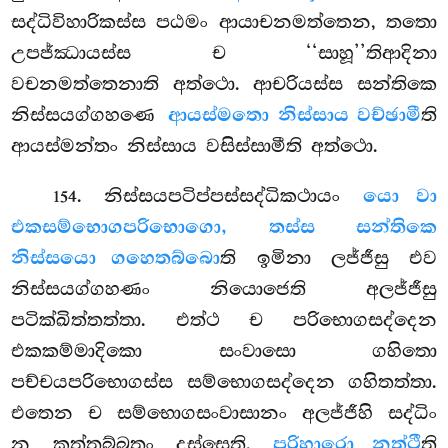
සද්ධිවිහාරිකස්ස පඨමං ආයාචනමත්තෙන, තතො
උපජ්ඣායස්ස ච ‘‘සාහූ’’තිආදිනා
වචනමත්තෙනාති අත්ථො. ආචරියස්ස සන්තිකෙ
නිස්සයග්ගහණෙ
ආයස්මතො නිස්සාය වච්ඡාමී
ති
ආයස්මන්තං නිස්සාය වසිස්සාමීති අත්ථො.
. නිස්සයපටිප්පස්සද්ධිකථායං
යො වා
154
එකසම්භොගපරිභොගො, තස්ස සන්තිකෙ
නිස්සයො ගහෙතබ්බො
ති ඉමිනා ලජ්ජීසු එව
නිස්සයග්ගහණං නියොජෙති අලජ්ජීසු
පටික්ඛිත්තත්තා. එත්ථ ච පරිභොගසද්දෙන
එකකම්මාදිකො සංවාසො ගහිතො
පච්චයපරිභොගස්ස සම්භොගසද්දෙන ගහිතත්තා.
එතෙන ච සම්භොගසංවාසානං අලජ්ජීහි සද්ධිං
න කත්තබ්බතං දස්සෙති.
පරිහාරො නත්ථී
ති