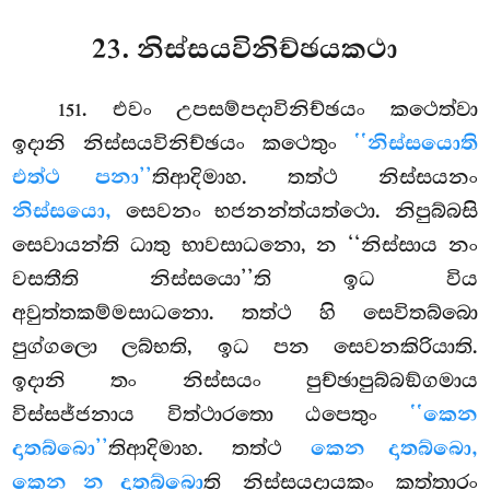
23. නිස්සයවිනිච්ඡයකථා
. එවං උපසම්පදාවිනිච්ඡයං කථෙත්වා
151
ඉදානි නිස්සයවිනිච්ඡයං කථෙතුං
‘‘නිස්සයොති
එත්ථ පනා’’
තිආදිමාහ. තත්ථ නිස්සයනං
නිස්සයො,
සෙවනං භජනන්ත්යත්ථො. නිපුබ්බසි
සෙවායන්ති ධාතු භාවසාධනො, න ‘‘නිස්සාය නං
වසතීති නිස්සයො’’ති ඉධ විය
අවුත්තකම්මසාධනො. තත්ථ හි සෙවිතබ්බො
පුග්ගලො ලබ්භති, ඉධ පන සෙවනකිරියාති.
ඉදානි තං නිස්සයං පුච්ඡාපුබ්බඞ්ගමාය
විස්සජ්ජනාය විත්ථාරතො ඨපෙතුං
‘‘කෙන
දාතබ්බො’’
තිආදිමාහ. තත්ථ
කෙන දාතබ්බො,
කෙන න දාතබ්බො
ති නිස්සයදායකං කත්තාරං