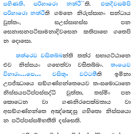
පහිණති, පරිහාරො නත්ථී’’
ති.
එකදිවසම්පි
පරිහාරො නත්ථී
ති ගමනෙ නිරුස්සාහං සන්ධාය
වුත්තං, සඋස්සාහස්ස පන
සෙනාසනපටිසාමනාදිවසෙන කතිපාහෙ ගතෙපි
න දොසො.
තත්රෙව වසිතබ්බ
න්ති තත්ර සභාගට්ඨානෙ
එව නිස්සයං ගහෙත්වා වසිතබ්බං.
තංයෙව
විහාරං…පෙ… වසිතුං වට්ටතී
ති ඉමිනා
උපජ්ඣායෙ සඞ්ගණ්හන්තෙයෙව තංසමොධානෙ
නිස්සයපටිප්පස්සද්ධි වුත්තා, තස්මිං පන
කොධෙන වා ගණනිරපෙක්ඛතාය වා
අසඞ්ගණ්හන්තෙ අඤ්ඤෙසු ගහිතො නිස්සයො
න පටිප්පස්සම්භතීති දස්සෙති.