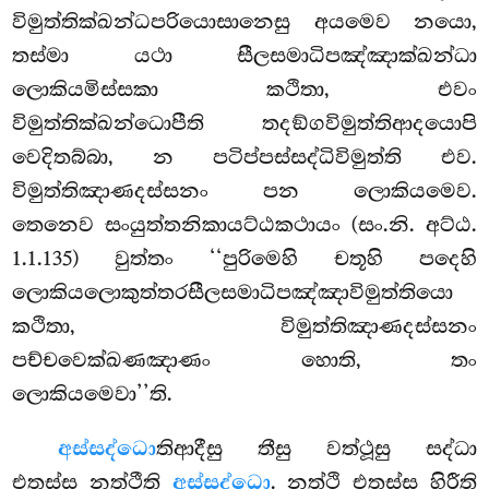
විමුත්තික්ඛන්ධපරියොසානෙසු අයමෙව නයො,
තස්මා යථා සීලසමාධිපඤ්ඤාක්ඛන්ධා
ලොකියමිස්සකා කථිතා, එවං
විමුත්තික්ඛන්ධොපීති තදඞ්ගවිමුත්තිආදයොපි
වෙදිතබ්බා, න පටිප්පස්සද්ධිවිමුත්ති එව.
විමුත්තිඤාණදස්සනං පන ලොකියමෙව.
තෙනෙව සංයුත්තනිකායට්ඨකථායං (සං.නි. අට්ඨ.
1.1.135) වුත්තං ‘‘පුරිමෙහි
චතූහි පදෙහි
ලොකියලොකුත්තරසීලසමාධිපඤ්ඤාවිමුත්තියො
කථිතා, විමුත්තිඤාණදස්සනං
පච්චවෙක්ඛණඤාණං හොති, තං
ලොකියමෙවා’’ති.
අස්සද්ධො
තිආදීසු තීසු වත්ථූසු සද්ධා
එතස්ස නත්ථීති
අස්සද්ධො
. නත්ථි එතස්ස හිරීති