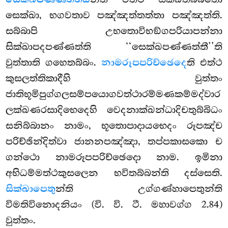
සෙක්ඛා, භගවතාව
පඤ්ඤත්තත්තා පඤ්ඤත්ති.
සබ්බාපි උභතොවිභඞ්ගපරියාපන්නා
සික්ඛාපදපණ්ණත්ති ‘‘සෙක්ඛපණ්ණත්තී’’ති
වුත්තාති ගහෙතබ්බං.
නාමරූපපරිච්ඡෙදෙ
ති එත්ථ
කුසලත්තිකාදීහි වුත්තං
ජාතිභූමිපුග්ගලසම්පයොගවත්ථාරම්මණකම්මද්වාර
ලක්ඛණරසාදිභෙදෙහි වෙදනාක්ඛන්ධාදිචතුබ්බිධං
සනිබ්බානං නාමං, භූතොපාදායභෙදං රූපඤ්ච
පරිච්ඡින්දිත්වා ජානනපඤ්ඤා, තප්පකාසකො ච
ගන්ථො නාමරූපපරිච්ඡෙදො නාම. ඉමිනා
අභිධම්මත්ථකුසලෙන භවිතබ්බන්ති දස්සෙති.
සික්ඛාපෙතු
න්ති උග්ගණ්හාපෙතුන්ති
විමතිවිනොදනියං (වි. වි. ටී. මහාවග්ග 2.84)
වුත්තං.