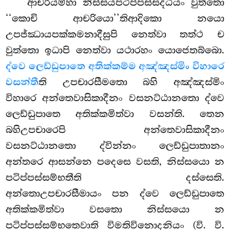
ආචරියම්හා නිස්සයපටිප්පස්සද්ධියං වුත්තො
‘‘කොචි ආචරියො’’තිආදිකො නයො
උපජ්ඣායපක්කමනාදීසුපි නෙත්වා තත්ථ ච
වුත්තො ඉධාපි නෙත්වා යථාරහං යොජෙතබ්බො.
ද්වෙ ලෙඩ්ඩුපාතෙ අතික්කම්ම අඤ්ඤස්මිං විහාරෙ
වසන්තී
ති උපචාරසීමතො බහි අඤ්ඤස්මිං
විහාරෙ අන්තෙවාසිකාදීනං වසනට්ඨානතො ද්වෙ
ලෙඩ්ඩුපාතෙ අතික්කමිත්වා වසන්ති. තෙන
බහිඋපචාරෙපි අන්තෙවාසිකාදීනං
වසනට්ඨානතො ද්වින්නං ලෙඩ්ඩුපාතානං
අන්තරෙ ආසන්නෙ පදෙසෙ වසති, නිස්සයො න
පටිප්පස්සම්භතීති
දස්සෙති.
අන්තොඋපචාරසීමායං පන ද්වෙ ලෙඩ්ඩුපාතෙ
අතික්කමිත්වා වසතො නිස්සයො න
පටිප්පස්සම්භතෙවාති විමතිවිනොදනියං (වි. වි.