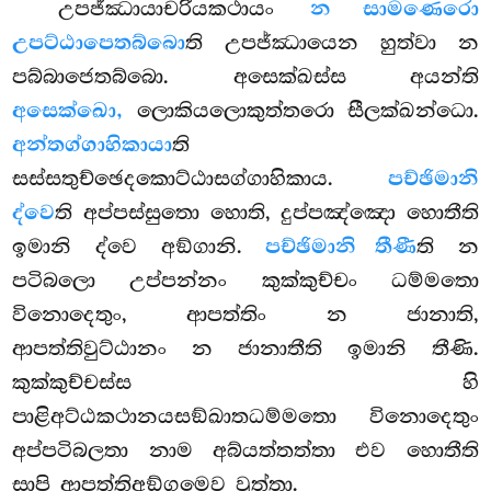
උපජ්ඣායාචරියකථායං
න සාමණෙරො
උපට්ඨාපෙතබ්බො
ති උපජ්ඣායෙන හුත්වා න
පබ්බාජෙතබ්බො. අසෙක්ඛස්ස
අයන්ති
අසෙක්ඛො,
ලොකියලොකුත්තරො සීලක්ඛන්ධො.
අන්තග්ගාහිකායා
ති
සස්සතුච්ඡෙදකොට්ඨාසග්ගාහිකාය.
පච්ඡිමානි
ද්වෙ
ති අප්පස්සුතො හොති, දුප්පඤ්ඤො හොතීති
ඉමානි ද්වෙ අඞ්ගානි.
පච්ඡිමානි තීණී
ති න
පටිබලො උප්පන්නං කුක්කුච්චං ධම්මතො
විනොදෙතුං, ආපත්තිං න ජානාති,
ආපත්තිවුට්ඨානං න ජානාතීති ඉමානි තීණි.
කුක්කුච්චස්ස හි
පාළිඅට්ඨකථානයසඞ්ඛාතධම්මතො විනොදෙතුං
අප්පටිබලතා නාම අබ්යත්තත්තා එව හොතීති
සාපි ආපත්තිඅඞ්ගමෙව වුත්තා.