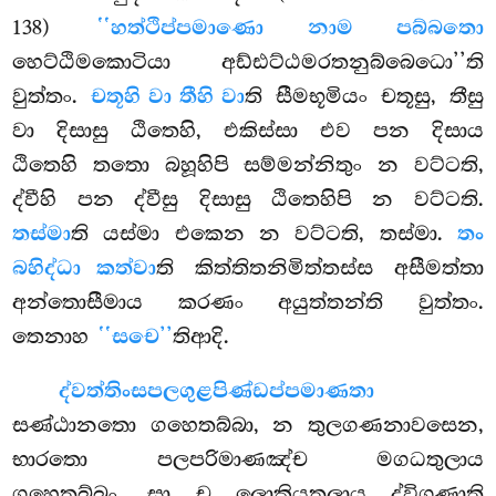
138)
‘‘හත්ථිප්පමාණො නාම පබ්බතො
හෙට්ඨිමකොටියා අඩ්ඪට්ඨමරතනුබ්බෙධො’’ති
වුත්තං.
චතූහි වා තීහි වා
ති සීමභූමියං චතූසු, තීසු
වා දිසාසු ඨිතෙහි, එකිස්සා එව පන දිසාය
ඨිතෙහි තතො බහූහිපි සම්මන්නිතුං න වට්ටති,
ද්වීහි පන ද්වීසු දිසාසු ඨිතෙහිපි න වට්ටති.
තස්මා
ති යස්මා
එකෙන න වට්ටති, තස්මා.
තං
බහිද්ධා කත්වා
ති කිත්තිතනිමිත්තස්ස අසීමත්තා
අන්තොසීමාය කරණං අයුත්තන්ති වුත්තං.
තෙනාහ
‘‘සචෙ’’
තිආදි.
ද්වත්තිංසපලගුළපිණ්ඩප්පමාණතා
සණ්ඨානතො ගහෙතබ්බා, න තුලගණනාවසෙන,
භාරතො පලපරිමාණඤ්ච
මගධතුලාය
ගහෙතබ්බං, සා ච ලොකියතුලාය ද්විගුණාති