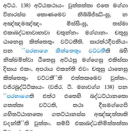
අට්ඨ. 138) අට්ඨකථායං වුත්තත්තා එතෙ මග්ගා
විහාරස්ස කොණමෙව නිබ්බිජ්ඣිංසු, න
අඤ්ඤමඤ්ඤං මිස්සිංසු, තස්මා
එකාබද්ධභාවාභාවා චතුන්නං මග්ගානං චතූසු
ඨානෙසු කිත්තෙතුං වට්ටතීති. සාරත්ථදීපනියං
පන
‘‘පරභාගෙ කිත්තෙතුං වට්ටතී
ති බහි
නික්ඛමිත්වා ඨිතෙසු අට්ඨසු මග්ගෙසු එකිස්සා
දිසාය එකං, අපරාය එකන්ති එවං චතූසු ඨානෙසු
කිත්තෙතුං වට්ටතී’’ති එත්තකමෙව වුත්තං.
වජිරබුද්ධිටීකායං (වජිර. ටී. මහාවග්ග 138) පන
‘‘පරභාගෙ
ති
එත්ථ එතෙහි බද්ධට්ඨානතො
ගතත්තා වට්ටති, තථා දීඝමග්ගෙපි
ගහිතට්ඨානතො ගතට්ඨානස්ස අඤ්ඤත්තාති
වදන්තී’’ති වුත්තං. තම්පි එකාබද්ධනිමිත්තත්තා