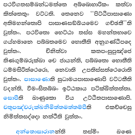
පථවීගතසම්බන්ධමත්තෙ අබ්බොහාරිකං කත්වා
කිත්තෙතුං වට්ටති. තෙනෙව ‘‘පිට්ඨිපාසාණො
අතිමහන්තොපි පාසාණසඞ්ඛ්යමෙව ගච්ඡතී’’ති
වුත්තං. පථවිතො හෙට්ඨා තස්ස මහන්තභාවෙ
ගය්හමානෙ පබ්බතමෙව හොතීති අනුගණ්ඨිපදෙ
වුත්තං. චිනිත්වා කතපංසුපුඤ්ජෙ
තිණගුම්බරුක්ඛා චෙ ජායන්ති, පබ්බතො හොතීති
ධම්මසිරිත්ථෙරො, නෙවාති උපතිස්සත්ථෙරොති
වුත්තං.
පාසාණො
ති සුධාමයපාසාණොපි වට්ටතීති
වදන්ති, වීමංසිතබ්බං ඉට්ඨකාය පටික්ඛිත්තත්තා.
සොපී
ති ඛාණුකො විය උට්ඨිතපාසාණොපි.
චතුපඤ්චරුක්ඛනිමිත්තමත්තම්පී
ති එකච්චෙසු
නිමිත්තසද්දො නත්ථීති වුත්තං.
අන්තොසාරාන
න්ති තස්මිං ඛණෙ