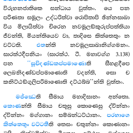
විරුහනජාතිකෙ සන්ධාය වුත්තං. යෙ පන
පරිණතා සමූලං උද්ධරිත්වා රොපිතාපි ඡින්නසාඛා
විය මිලායිත්වා චිරෙන නවමූලඞ්කුරුප්පත්තියා
ජීවන්ති, මියන්තියෙව වා, තාදිසෙ කිත්තෙතුං න
වට්ටති.
එත
න්ති නවමූලසාඛානිග්ගමනං.
සාරත්ථදීපනියං (සාරත්ථ. ටී. මහාවග්ග 3.138)
පන
‘‘සූචිදණ්ඩකප්පමාණො
ති සීහළදීපෙ
ලෙඛනිදණ්ඩප්පමාණොති වදන්ති, සො ච
කනිට්ඨඞ්ගුලිපරිමාණොති දට්ඨබ්බ’’න්ති වුත්තං.
මජ්ඣෙ
ති සීමාය මහාදිසානං අන්තො.
කොණ
න්ති සීමාය චතූසු කොණෙසු ද්වින්නං
ද්වින්නං මග්ගානං සම්බන්ධට්ඨානං.
පරභාගෙ
කිත්තෙතුං වට්ටතී
ති තෙසං චතුන්නං කොණානං