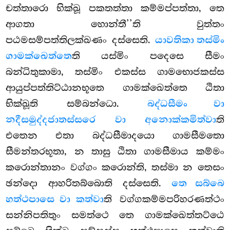
චත්තාරො භික්ඛූ පකතත්තා කම්මප්පත්තා, තෙ
ආගතා හොන්තී’’ති වුත්තං
පඨමසම්පත්තිලක්ඛණං දස්සෙති.
යාවතිකා තස්මිං
ගාමක්ඛෙත්තෙ
ති යස්මිං පදෙසෙ සීමං
බන්ධිතුකාමා, තස්මිං එකස්ස ගාමභොජකස්ස
ආයුප්පත්තිට්ඨානභූතෙ ගාමක්ඛෙත්තෙ ඨිතා
භික්ඛූති සම්බන්ධො.
බද්ධසීමං වා
නදීසමුද්දජාතස්සරෙ වා අනොක්කමිත්වා
ති
එතෙන එතා බද්ධසීමාදයො ගාමසීමතො
සීමන්තරභූතා, න තාසු ඨිතා ගාමසීමාය කම්මං
කරොන්තානං වග්ගං කරොන්ති, තස්මා න තෙසං
ඡන්දො ආහරිතබ්බොති දස්සෙති.
තෙ සබ්බෙ
හත්ථපාසෙ වා කත්වා
ති වග්ගකම්මපරිහරණත්ථං
සන්නිපතිතුං සමත්ථෙ තෙ ගාමක්ඛෙත්තට්ඨෙ