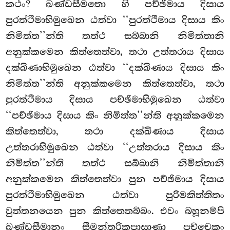
කථං? ඛණ්ඩසීමතො හි පච්ඡිමාය දිසාය
පුරත්ථිමාභිමුඛෙන ඨත්වා ‘‘පුරත්ථිමාය දිසාය කිං
නිමිත්ත’’න්ති තත්ථ සබ්බානි නිමිත්තානි
අනුක්කමෙන කිත්තෙත්වා, තථා උත්තරාය දිසාය
දක්ඛිණාභිමුඛෙන ඨත්වා ‘‘දක්ඛිණාය දිසාය කිං
නිමිත්ත’’න්ති අනුක්කමෙන කිත්තෙත්වා, තථා
පුරත්ථිමාය දිසාය පච්ඡිමාභිමුඛෙන ඨත්වා
‘‘පච්ඡිමාය දිසාය
කිං නිමිත්ත’’න්ති අනුක්කමෙන
කිත්තෙත්වා, තථා දක්ඛිණාය දිසාය
උත්තරාභිමුඛෙන ඨත්වා ‘‘උත්තරාය දිසාය කිං
නිමිත්ත’’න්ති තත්ථ සබ්බානි නිමිත්තානි
අනුක්කමෙන කිත්තෙත්වා පුන පච්ඡිමාය දිසාය
පුරත්ථිමාභිමුඛෙන ඨත්වා පුරිමකිත්තිතං
වුත්තනයෙන පුන කිත්තෙතබ්බං. එවං බහූනම්පි
ඛණ්ඩසීමානං සීමන්තරිකපාසාණා පච්චෙකං