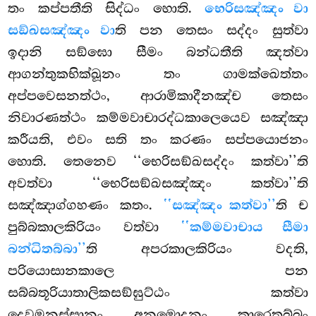
තං කප්පතීති සිද්ධං හොති.
භෙරිසඤ්ඤං වා
සඞ්ඛසඤ්ඤං වා
ති පන තෙසං සද්දං සුත්වා
ඉදානි සඞ්ඝො සීමං බන්ධතීති ඤත්වා
ආගන්තුකභික්ඛූනං තං ගාමක්ඛෙත්තං
අප්පවෙසනත්ථං, ආරාමිකාදීනඤ්ච තෙසං
නිවාරණත්ථං කම්මවාචාරද්ධකාලෙයෙව සඤ්ඤා
කරීයති, එවං සති තං කරණං සප්පයොජනං
හොති. තෙනෙව ‘‘භෙරිසඞ්ඛසද්දං කත්වා’’ති
අවත්වා ‘‘භෙරිසඞ්ඛසඤ්ඤං කත්වා’’ති
සඤ්ඤාග්ගහණං කතං.
‘‘සඤ්ඤං කත්වා’’
ති ච
පුබ්බකාලකිරියං
වත්වා
‘‘කම්මවාචාය සීමා
බන්ධිතබ්බා’’
ති අපරකාලකිරියං වදති,
පරියොසානකාලෙ පන
සබ්බතූරියාතාලිකසඞ්ඝුට්ඨං කත්වා
දෙවමනුස්සානං අනුමොදනං කාරෙතබ්බං