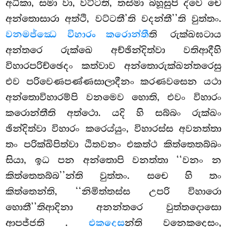
අධිකා, සමා වා, වට්ටති, තස්මා බහූසුපි ද්වෙ චෙ
අන්තොසාරා අත්ථි, වට්ටතී’ති වදන්තී’’ති වුත්තං.
වනමජ්ඣෙ විහාරං කරොන්තී
ති රුක්ඛඝටාය
අන්තරෙ රුක්ඛෙ අච්ඡින්දිත්වා වතිආදීහි
විහාරපරිච්ඡෙදං කත්වාව අන්තොරුක්ඛන්තරෙසු
එව පරිවෙණපණ්ණසාලාදීනං කරණවසෙන යථා
අන්තොවිහාරම්පි වනමෙව හොති, එවං විහාරං
කරොන්තීති අත්ථො. යදි හි සබ්බං රුක්ඛං
ඡින්දිත්වා විහාරං කරෙය්යුං, විහාරස්ස අවනත්තා
තං පරික්ඛිපිත්වා ඨිතවනං එකත්ථ කිත්තෙතබ්බං
සියා, ඉධ පන අන්තොපි වනත්තා ‘‘වනං න
කිත්තෙතබ්බ’’න්ති වුත්තං. සචෙ හි තං
කිත්තෙන්ති, ‘‘නිමිත්තස්ස උපරි විහාරො
හොතී’’තිආදිනා අනන්තරෙ වුත්තදොසො
ආපජ්ජති
.
එකදෙස
න්ති වනෙකදෙසං,