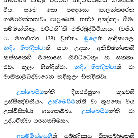
නිමිත්තං කාතුං වට්ටති නදීපාරසීමාය නිමිත්තං
විය. සචෙ සො පදෙසො කාලන්තරෙන
ගාමඛෙත්තභාවං පාපුණාති, තත්ථ අඤ්ඤං සීමං
සම්මන්නිතුං වට්ටතී’’ති වජිරබුද්ධිටීකායං (වජිර.
ටී. මහාවග්ග 138) වුත්තං.
මූලෙ
ති ආදිකාලෙ.
නදිං භින්දිත්වා
ති යථා උදකං අනිච්ඡන්තෙහි
කස්සකෙහි මහොඝෙ නිවට්ටෙතුං න සක්කා,
එවං කූලං භින්දිත්වා.
නදිං භින්දිත්වා
ති වා
මාතිකාමුඛද්වාරෙන නදීකූලං භින්දිත්වා.
උක්ඛෙපිම
න්ති
දීඝරජ්ජුනා කූටෙහි
උස්සිඤ්චනීයං.
උක්ඛෙපිම
න්ති වා කූපතො විය
උක්ඛිපිත්වා ගහෙතබ්බං.
උක්ඛෙපිම
න්ති වා
උද්ධරිත්වා ගහෙතබ්බකං.
අසම්මිස්සෙහී
ති සබ්බදිසාසු ඨිතපබ්බතෙහි