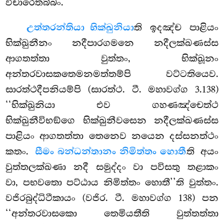
විචාරෙතබ්බං.
උත්තරන්තියා භික්ඛුනියා
ති ඉදඤ්ච පාළියං
භික්ඛුනීනං නදීපාරගමනෙ නදීලක්ඛණස්ස
ආගතත්තා වුත්තං, භික්ඛූනං
අන්තරවාසකතෙමනමත්තම්පි වට්ටතියෙව.
සාරත්ථදීපනියම්පි (සාරත්ථ. ටී. මහාවග්ග 3.138)
‘‘භික්ඛුනියා එව ගහණඤ්චෙත්ථ
භික්ඛුනීවිභඞ්ගෙ භික්ඛුනීවසෙන නදීලක්ඛණස්ස
පාළියං ආගතත්තා තෙනෙව නයෙන දස්සනත්ථං
කතං.
සීමං බන්ධන්තානං නිමිත්තං හොතී
ති අයං
වුත්තලක්ඛණා නදී සමුද්දං වා පවිසතු තළාකං
වා, පභවතො පට්ඨාය නිමිත්තං හොතී’’ති වුත්තං.
වජිරබුද්ධිටීකායං (වජිර. ටී. මහාවග්ග 138) පන
‘‘අන්තරවාසකො තෙමියතීති වුත්තත්තා