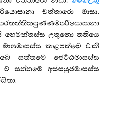
ානා චත්තාරො මාසා.
ගිම්හඋතු
පරියොසානා චත්තාරො මාසා.
කත්තිකපුණ්ණමපරියොසානා
ති හෙමන්තස්ස උතුනො තතියෙ
, මාඝමාසස්ස කාළපක්ඛෙ චාති
්ඛෙ සත්තමෙ ජෙට්ඨමාසස්ස
 ච සත්තමෙ අස්සයුජමාසස්ස
සිකා.