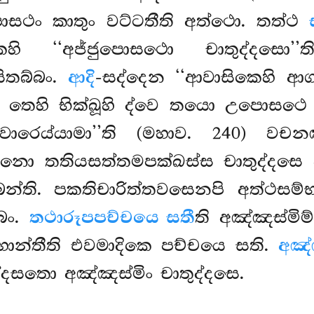
පොසථං කාතුං වට්ටතීති අත්ථො. තත්ථ
ෙහි ‘‘අජ්ජුපොසථො චාතුද්දසො’’ත
ිතබ්බං.
ආදි
-සද්දෙන ‘‘ආවාසිකෙහි ආගන
ෙ, තෙහි භික්ඛූහි ද්වෙ තයො උපොසථෙ 
වාරෙය්යාමා’’ති (මහාව. 240) වච
ුනො තතියසත්තමපක්ඛස්ස චාතුද්දසෙ
්බන්ති. පකතිචාරිත්තවසෙනපි අත්ථසම්
්බං.
තථාරූපපච්චයෙ සතී
ති අඤ්ඤස්මිම
ොන්තීති එවමාදිකෙ පච්චයෙ සති.
අඤ්ඤ
්දසතො අඤ්ඤස්මිං චාතුද්දසෙ.