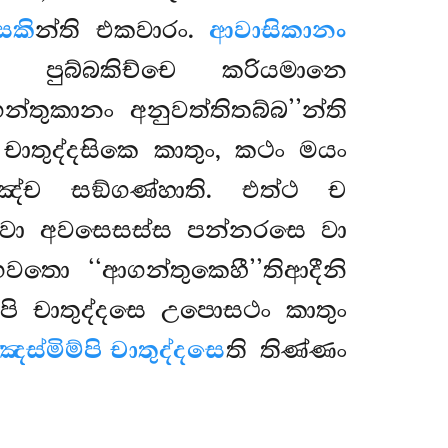
සකි
න්ති එකවාරං.
ආවාසිකානං
ි පුබ්බකිච්චෙ කරියමානෙ
්තුකානං අනුවත්තිතබ්බ’’න්ති
චාතුද්දසිකෙ කාතුං, කථං මයං
නඤ්ච සඞ්ගණ්හාති. එත්ථ ච
 වා අවසෙසස්ස පන්නරසෙ වා
භවතො ‘‘ආගන්තුකෙහී’’තිආදීනි
්පි චාතුද්දසෙ උපොසථං කාතුං
ස්මිම්පි චාතුද්දසෙ
ති තිණ්ණං