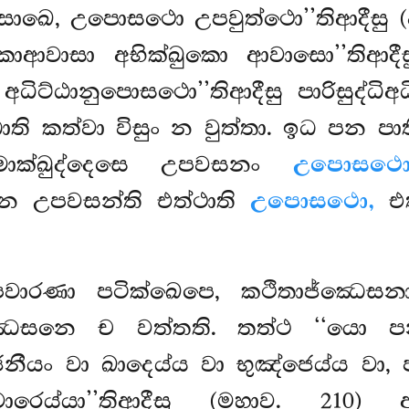
ඛෙ, උපොසථො උපවුත්ථො’’තිආදීසු (අ. න
කාආවාසා අභික්ඛුකො ආවාසො’’තිආදීස
 අධිට්ඨානුපොසථො’’තිආදීසු පාරිසුද්ධි
ාති කත්වා විසුං න වුත්තා. ඉධ පන ප
මොක්ඛුද්දෙසෙ උපවසනං
උපොසථො
ෙ උපවසන්ති එත්ථාති
උපොසථො,
එත
වාරණා පටික්ඛෙපෙ, කථිතාජ්ඣෙසනාය 
සනෙ ච වත්තති. තත්ථ ‘‘යො පන භ
ජනීයං වා
ඛාදෙය්ය වා භුඤ්ජෙය්ය වා, පාච
ාරෙය්යා’’තිආදීසු (මහාව. 210) 