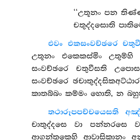
‘‘උතූනං පන තිණ
චතුද්දසොති පාතිම
එවං එකසංවච්ඡරෙ චතුව
උතූනං එකෙකස්මිං උතුම්හ
සංවච්ඡරෙ චතුවීසති උපො
සංවච්ඡරෙ ඡචාතුද්දසිකඅට්
කාතබ්බං කම්මං හොති, න බහ
තථාරූපපච්චයෙ
සති අඤ්
චාතුද්දසෙ වා පන්නරසෙ වා
ආගන්තුකෙහි ආවාසිකානං අන