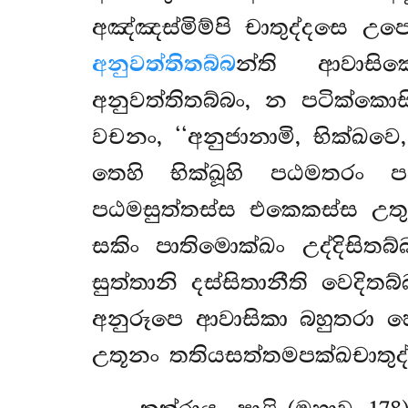
අඤ්ඤස්මිම්පි චාතුද්දසෙ උ
අනුවත්තිතබ්බ
න්ති ආවාසික
අනුවත්තිතබ්බං, න පටික්කොස
වචනං, ‘‘අනුජානාමි, භික්ඛව
තෙහි භික්ඛූහි පඨමතරං ප
පඨමසුත්තස්ස එකෙකස්ස උත
සකිං පාතිමොක්ඛං උද්දිසිතබ
සුත්තානි දස්සිතානීති වෙදිතබ
අනුරූපෙ ආවාසිකා බහුතරා හ
උතූනං තතියසත්තමපක්ඛචාතුද