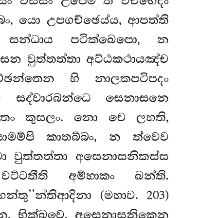
සං වස්සං උපෙමී’’ති වචීභෙදං
බං, යො උපගච්ඡෙය්ය, ආපත්ති
නං සන්ධාය පටික්ඛෙපො, න
ෙසෙන වුත්තත්තා අට්ඨකථායඤ්ච
ගච්ඡන්තෙන හි නාලකපටිපදං
 සද්වාරබන්ධෙ සෙනාසනෙ
ෙතං කුසලං. නො චෙ ලභති,
සාමම්පි කාතබ්බං, න ත්වෙව
වා වුත්තත්තා අසෙනාසනිකස්ස
ටතීති අම්හාකං ඛන්ති.
්තු’’න්තිආදිනා (මහාව. 203)
‘න, භික්ඛවෙ, අසෙනාසනිකෙන