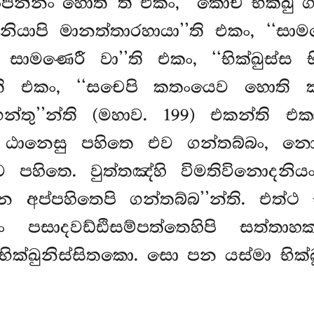
 උප්පන්නං හොතී’’ති එකං, ‘‘කොචි භික්
්ඛුනියාපි මානත්තාරහායා’’ති එකං, ‘
මණෙරී වා’’ති එකං, ‘‘භික්ඛුස්ස භ
ි එකං, ‘‘සචෙපි කතංයෙව හොති කම්
්තු’’න්ති (මහාව. 199) එකන්ති එ
 ඨානෙසු පහිතෙ එව ගන්තබ්බං, නො 
 පහිතෙ. වුත්තඤ්හි විමතිවිනොදනියං (
 අප්පහිතෙපි ගන්තබ්බ’’න්ති. එත්ථ
පසාදවඩ්ඪිසම්පත්තෙහිපි සත්තාහ
 භික්ඛුනිස්සිතකො. සො පන යස්මා භික්ඛූ