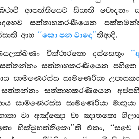
බථාපි ආපත්තියෙව සියාති චොදනං 
තදහෙව සත්තාහකරණීයෙන පක්කමන්ත
තස්සාති ආහ
‘‘කො පන වාදො’’
තිආදි.
ණීයලක්ඛණං විත්ථාරතො දස්සෙතුං
‘‘
ෙ, සත්තන්නං සත්තාහකරණීයෙන පහිතෙ 
මානාය සාමණෙරස්ස සාමණෙරියා උපාසකස්
වෙ, සත්තන්නං සත්තාහකරණීයෙන
අප්පහ
නාය සාමණෙරස්ස සාමණෙරියා මාතුයා ච 
භාතා වා අඤ්ඤො වා ඤාතකො ගිලානො
න්තො භික්ඛුභත්තිකො’’ති එකං, ‘‘සච