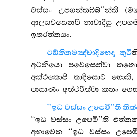
වස්සං උපගන්තබ්බ’’න්ති (
ආලයවසෙනපි නාවාදීසු උපගමන
ඉතරත්තයං.
ටඞ්කිතමඤ්චාදිභෙදා කුටී
ත
අටනියො
පවෙසෙත්වා කතො 
අත්ථතොපි තාදිසොව හොති,
පාසාණං අත්ථරිත්වා කතං ගෙහම්
‘‘ඉධ වස්සං උපෙමී’’ති තික
‘‘ඉධ වස්සං උපෙමී’’ති එත්
අභාවෙන ‘‘ඉධ වස්සං උපෙම