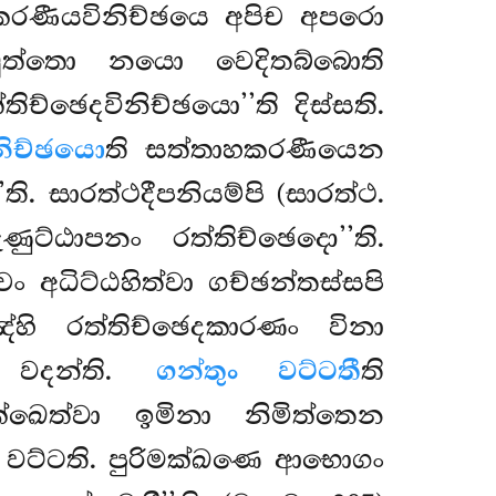
හකරණීයවිනිච්ඡයෙ අපිච අපරො
මුත්තො නයො වෙදිතබ්බොති
ච්ඡෙදවිනිච්ඡයො’’ති දිස්සති.
ිනිච්ඡයො
ති සත්තාහකරණීයෙන
ි. සාරත්ථදීපනියම්පි (සාරත්ථ.
ුට්ඨාපනං රත්තිච්ඡෙදො’’ති.
ං අධිට්ඨහිත්වා ගච්ඡන්තස්සපි
්හි රත්තිච්ඡෙදකාරණං විනා
ං වදන්ති.
ගන්තුං වට්ටතී
ති
්ඛෙත්වා ඉමිනා නිමිත්තෙන
ං වට්ටති. පුරිමක්ඛණෙ ආභොගං