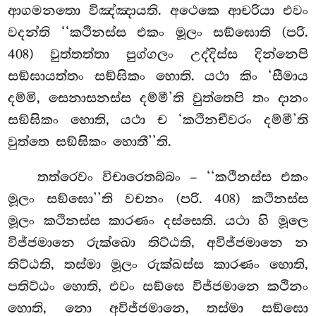
ආගමනතො විඤ්ඤායති. අථෙකෙ ආචරියා එවං
වදන්ති ‘‘කථිනස්ස එකං මූලං සඞ්ඝොති (පරි.
408) වුත්තත්තා පුග්ගලං උද්දිස්ස දින්නෙපි
සඞ්ඝායත්තං සඞ්ඝිකං හොති. යථා කිං ‘සීමාය
දම්මි, සෙනාසනස්ස දම්මී’ති වුත්තෙපි තං දානං
සඞ්ඝිකං හොති, යථා ච ‘කථිනචීවරං දම්මී’ති
වුත්තෙ සඞ්ඝිකං හොතී’’ති.
තත්රෙවං
විචාරෙතබ්බං – ‘‘කථිනස්ස එකං
මූලං සඞ්ඝො’’ති වචනං (පරි. 408) කථිනස්ස
මූලං කථිනස්ස කාරණං දස්සෙති. යථා හි මූලෙ
විජ්ජමානෙ රුක්ඛො තිට්ඨති, අවිජ්ජමානෙ න
තිට්ඨති, තස්මා මූලං රුක්ඛස්ස කාරණං හොති,
පතිට්ඨං හොති, එවං සඞ්ඝෙ විජ්ජමානෙ
කථිනං
හොති, නො අවිජ්ජමානෙ, තස්මා සඞ්ඝො