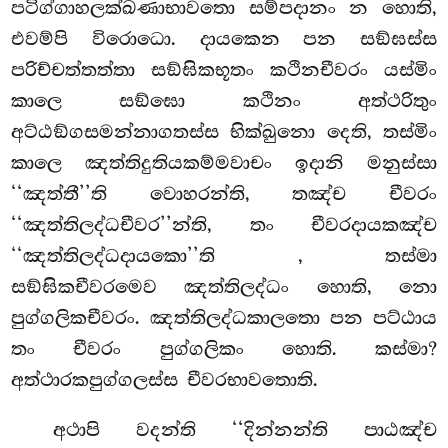
පටිග්ගාහලක්ඛණාභාවතො සම්පදානං න හොති,
එවම්පි විරොධො. දායකෙන පන සඞ්ඝස්ස
පරිච්චත්තත්තා සඞ්ඝිකභූතං කථිනචීවරං යස්මිං
කාලෙ සඞ්ඝො කථිනං අත්ථරිතුං
අට්ඨඞ්ගසමන්නාගතස්ස භික්ඛුනො දෙති, තස්මිං
කාලෙ ඤත්තිදුතියකම්මවාචං ඉදානි මනුස්සා
‘‘ඤත්තී’’ති වොහරන්ති, තඤ්ච චීවරං
‘‘ඤත්තිලද්ධචීවර’’න්ති, තං චීවරදායකඤ්ච
‘‘ඤත්තිලද්ධදායකො’’ති
, තස්මා
සඞ්ඝිකචීවරමෙව ඤත්තිලද්ධං හොති, නො
පුග්ගලිකචීවරං. ඤත්තිලද්ධකාලතො පන පට්ඨාය
තං චීවරං පුග්ගලිකං හොති. කස්මා?
අත්ථාරකපුග්ගලස්ස චීවරභාවතොති.
අථාපි වදන්ති ‘‘දින්නන්ති පාඨඤ්ච