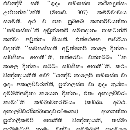
එවඤ්හි සති ‘‘ඉදං සඞ්ඝස්ස කථිනදුස්සං
උප්පන්න’’න්ති (මහාව. 307) කම්මවාචාය
සමෙති. අථ ච පන පුබ්බෙ කතපරිචයත්තා
‘‘සඞ්ඝස්සා’’ති අවුත්තෙපි සම්පදානං පාකටන්ති
කත්වා අවුත්තං සියාති. එත්ථෙකෙ ආචරියා
වදන්ති ‘‘සඞ්ඝස්සාති අවුත්තෙපි කාලෙ දින්නං
සඞ්ඝිකං හොතී’’ති, තත්රෙවං වත්තබ්බං ‘‘න
කාලෙ දින්නං සබ්බං සඞ්ඝිකං හොතී’’ති. කථං
විඤ්ඤායතීති චෙ? ‘‘යඤ්ච කාලෙපි සඞ්ඝස්ස වා
ඉදං අකාලචීවරන්ති, පුග්ගලස්ස වා ඉදං තුය්හං
දම්මීතිආදිනා නයෙන දින්නං, එතං අකාලචීවරං
නාමා’’ති කඞ්ඛාවිතරණියං (කඞ්ඛා. අට්ඨ.
අකාලචිවරසික්ඛාපදවණ්ණනා) ආගතත්තා
පුග්ගලිකම්පි හොතීති විඤ්ඤායති, තස්මා
පරම්මුඛාපි නාමං වත්වා සම්මුඛාපි පාදමූලෙ