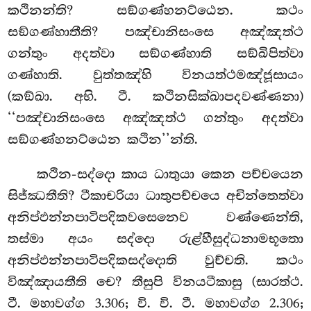
කථිනන්ති? සඞ්ගණ්හනට්ඨෙන. කථං
සඞ්ගණ්හාතීති? පඤ්චානිසංසෙ අඤ්ඤත්ථ
ගන්තුං අදත්වා සඞ්ගණ්හාති සඞ්ඛිපිත්වා
ගණ්හාති. වුත්තඤ්හි විනයත්ථමඤ්ජූසායං
(කඞ්ඛා. අභි. ටී. කථිනසික්ඛාපදවණ්ණනා)
‘‘පඤ්චානිසංසෙ අඤ්ඤත්ථ ගන්තුං අදත්වා
සඞ්ගණ්හනට්ඨෙන කථින’’න්ති.
කථින-සද්දො කාය ධාතුයා කෙන පච්චයෙන
සිජ්ඣතීති? ටීකාචරියා ධාතුපච්චයෙ අචින්තෙත්වා
අනිප්ඵන්නපාටිපදිකවසෙනෙව වණ්ණෙන්ති,
තස්මා අයං සද්දො රුළ්හීසුද්ධනාමභූතො
අනිප්ඵන්නපාටිපදිකසද්දොති වුච්චති. කථං
විඤ්ඤායතීති චෙ? තීසුපි විනයටීකාසු (සාරත්ථ.
ටී. මහාවග්ග 3.306; වි. වි. ටී. මහාවග්ග 2.306;