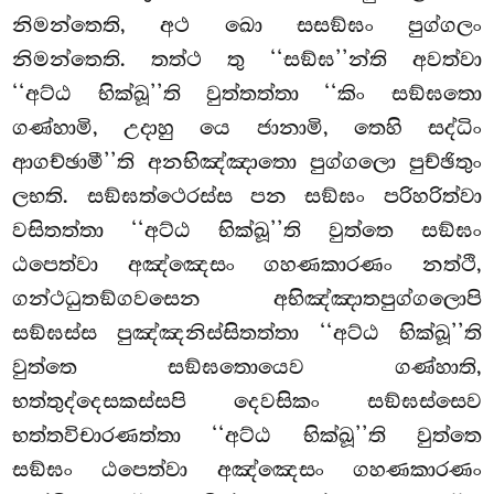
නිමන්තෙති, අථ ඛො සසඞ්ඝං පුග්ගලං
නිමන්තෙති. තත්ථ තු ‘‘සඞ්ඝ’’න්ති අවත්වා
‘‘අට්ඨ භික්ඛූ’’ති වුත්තත්තා ‘‘කිං සඞ්ඝතො
ගණ්හාමි, උදාහු යෙ ජානාමි, තෙහි සද්ධිං
ආගච්ඡාමී’’ති අනභිඤ්ඤාතො පුග්ගලො පුච්ඡිතුං
ලභති. සඞ්ඝත්ථෙරස්ස පන සඞ්ඝං පරිහරිත්වා
වසිතත්තා ‘‘අට්ඨ භික්ඛූ’’ති වුත්තෙ සඞ්ඝං
ඨපෙත්වා අඤ්ඤෙසං ගහණකාරණං නත්ථි,
ගන්ථධුතඞ්ගවසෙන අභිඤ්ඤාතපුග්ගලොපි
සඞ්ඝස්ස පුඤ්ඤනිස්සිතත්තා ‘‘අට්ඨ භික්ඛූ’’ති
වුත්තෙ සඞ්ඝතොයෙව ගණ්හාති,
භත්තුද්දෙසකස්සපි දෙවසිකං සඞ්ඝස්සෙව
භත්තවිචාරණත්තා ‘‘අට්ඨ භික්ඛූ’’ති වුත්තෙ
සඞ්ඝං ඨපෙත්වා අඤ්ඤෙසං ගහණකාරණං