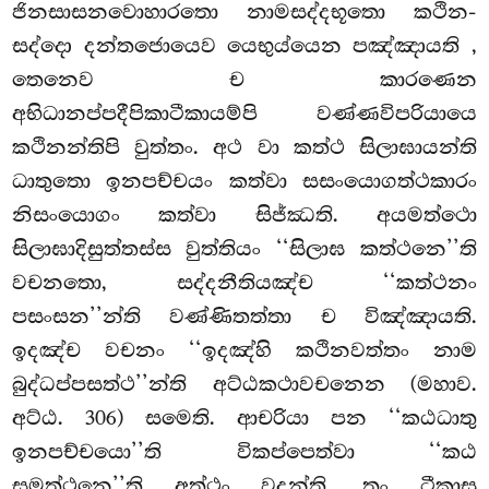
ජිනසාසනවොහාරතො නාමසද්දභූතො කථින-
සද්දො දන්තජොයෙව යෙභුය්යෙන පඤ්ඤායති
,
තෙනෙව ච කාරණෙන
අභිධානප්පදීපිකාටීකායම්පි වණ්ණවිපරියායෙ
කථිනන්තිපි වුත්තං. අථ වා කත්ථ සිලාඝායන්ති
ධාතුතො ඉනපච්චයං කත්වා සසංයොගත්ථකාරං
නිසංයොගං කත්වා සිජ්ඣති. අයමත්ථො
සිලාඝාදිසුත්තස්ස වුත්තියං ‘‘සිලාඝ කත්ථනෙ’’ති
වචනතො, සද්දනීතියඤ්ච ‘‘කත්ථනං
පසංසන’’න්ති වණ්ණිතත්තා ච විඤ්ඤායති.
ඉදඤ්ච වචනං ‘‘ඉදඤ්හි කථිනවත්තං නාම
බුද්ධප්පසත්ථ’’න්ති අට්ඨකථාවචනෙන (මහාව.
අට්ඨ. 306) සමෙති. ආචරියා පන ‘‘කඨධාතු
ඉනපච්චයො’’ති විකප්පෙත්වා ‘‘කඨ
සමත්ථනෙ’’ති අත්ථං වදන්ති, තං ටීකාසු