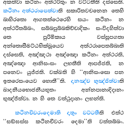
අකත්වා කථිනං අත්ථරිතුං න වට්ටතීති දස්සෙති.
කථිනං අත්ථරාපෙත්වා
ති සකාරිතවචනෙන තෙහි
බාහිරතො ආගතත්ථෙරෙහි සයං කථිනං න
අත්ථරිතබ්බං, සබ්බපුබ්බකිච්චාදිකං සංවිදහිත්වා
තෙ
පුරිමිකාය වස්සූපගතා
අන්තොසීමට්ඨභික්ඛූයෙව අත්ථරාපෙතබ්බාති
දස්සෙති, අඤ්ඤථා අඤ්ඤො කථිනං අත්ථරති,
අඤ්ඤො ආනිසංසං ලභතීති ආපජ්ජති, න
පනෙවං යුජ්ජති. වක්ඛති හි ‘‘ආනිසංසො පන
ඉතරෙසංයෙව හොතී’’ති.
දානඤ්ච භුඤ්ජිත්වා
ති
ඛාදනීයභොජනීයභූතං අන්නපානාදිදානං
භුඤ්ජිත්වා. න හි තෙ වත්ථුදානං ලභන්ති.
කථිනචීවරං
දෙමාති දාතුං වට්ටතී
ති එත්ථ
‘‘සඞ්ඝස්ස කථිනචීවරං දෙමා’’ති වත්තබ්බං.