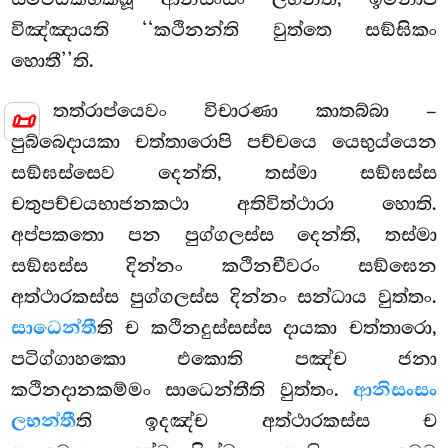
විඤ්ඤායති ‘‘කථිනන්ති වුත්තෙ සඞ්ඝිකං
හොතී’’ති.
තත්රාප්යෙවං විචාරණා කාතබ්බා –
📜
පුබ්බෙදායකා චත්තාරොපි පච්චයෙ යෙභුය්යෙන
සඞ්ඝස්සෙව දෙන්ති, තස්මා සඞ්ඝස්ස
චතුපච්චයභාජනකථා අතිවිත්ථාරා හොති.
අප්පකතො පන පුග්ගලස්ස දෙන්ති, තස්මා
සඞ්ඝස්ස දින්නං කථිනචීවරං සඞ්ඝෙන
අත්ථාරකස්ස පුග්ගලස්ස දින්නං සන්ධාය වුත්තං.
සාධෙන්තී
ති ච කථිනදුස්සස්ස දායකා චත්තාරො,
පටිග්ගාහකො එකොති පඤ්ච ජනා
කථිනදානකම්මං සාධෙන්තීති වුත්තං.
ආනිසංසං
ලභන්තී
ති ඉදඤ්ච අත්ථාරකස්ස ච