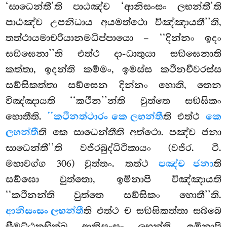
‘සාධෙන්තී’ති පාඨඤ්ච ‘ආනිසංසං ලභන්තී’ති
පාඨඤ්ච උපනිධාය අයමත්ථො විඤ්ඤායතී’’ති,
තත්ථායමාචරියානමධිප්පායො – ‘‘දින්නං ඉදං
සඞ්ඝෙනා’’ති එත්ථ දා-ධාතුයා සඞ්ඝෙනාති
කත්තා, ඉදන්ති කම්මං, ඉමස්ස කථිනචීවරස්ස
සඞ්ඝිකත්තා සඞ්ඝෙන දින්නං හොති, තෙන
විඤ්ඤායති ‘‘කථින’’න්ති වුත්තෙ සඞ්ඝිකං
හොතීති.
‘‘කථිනත්ථාරං කෙ ලභන්තී
ති එත්ථ
කෙ
ලභන්තී
ති කෙ සාධෙන්තීති අත්ථො. පඤ්ච ජනා
සාධෙන්තී’’ති වජිරබුද්ධිටීකායං (වජිර. ටී.
මහාවග්ග 306) වුත්තං. තත්ථ
පඤ්ච ජනා
ති
සඞ්ඝො වුත්තො, ඉමිනාපි විඤ්ඤායති
‘‘කථිනන්ති වුත්තෙ සඞ්ඝිකං හොතී’’ති.
ආනිසංසං ලභන්තී
ති එත්ථ ච සඞ්ඝිකත්තා සබ්බෙ
සීමට්ඨකභික්ඛූ ආනිසංසං ලභන්ති, ඉමිනාපි