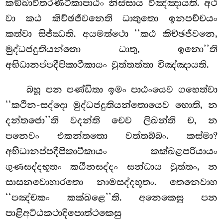
කඞ්ඛාවිතරණීටීකාපාඨං නිස්සාය විඤ්ඤායති. අථ
වා කඨ කිච්ඡජීවනෙති ධාතුතො ඉනපච්චයං
කත්වා සිජ්ඣති. අයමත්ථො ‘‘කඨ කිච්ඡජීවනෙ,
මුද්ධජදුතියන්තො ධාතු, ඉනො’’ති
අභිධානප්පදීපිකාටීකායං වුත්තත්තා විඤ්ඤායති.
බහූ පන පණ්ඩිතා ඉමං පාඨංයෙව ගහෙත්වා
‘‘කථින-සද්දො මුද්ධජදුතියන්තොයෙව හොති, න
දන්තජො’’ති වදන්ති චෙව ලිඛන්ති ච, න
පනෙවං එකන්තතො වත්තබ්බං. කස්මා?
අභිධානප්පදීපිකාටීකායං කක්ඛළපරියායං
ගුණසද්දභූතං කඨිනසද්දං
සන්ධාය වුත්තං, න
සාසනවොහාරතො නාමසද්දභූතං. තෙනෙවාහ
‘‘පඤ්චකං කක්ඛළෙ’’ති. අනෙකෙසු පන
පාළිඅට්ඨකථාදිපොත්ථකෙසු