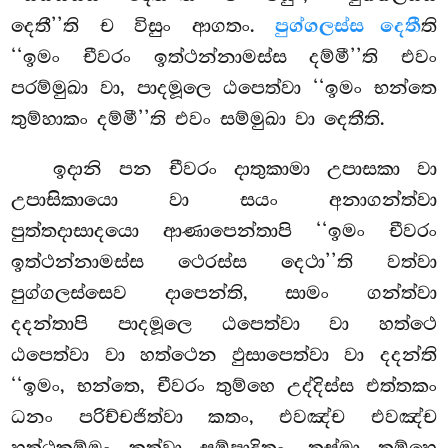
දෙතී’’ති ච විසුං ආගතං.
පුග්ගලස්ස දෙතී
ති
‘‘ඉමං චීවරං ඉත්ථන්නාමස්ස දම්මී’’ති එවං
පරම්මුඛා වා, පාදමූලෙ ඨපෙත්වා ‘‘ඉමං භන්තෙ
තුම්හාකං දම්මී’’ති එවං සම්මුඛා වා දෙතීති.
ඉදානි පන චීවරං දාතුකාමා උපාසකා වා
උපාසිකායො වා සයං අනාගන්ත්වා
පුත්තදාසාදයො ආණාපෙන්තාපි ‘‘ඉමං චීවරං
ඉත්ථන්නාමස්ස ථෙරස්ස දෙථා’’ති වත්වා
පුග්ගලස්සෙව දාපෙන්ති, සාමං ගන්ත්වා
දදන්තාපි පාදමූලෙ ඨපෙත්වා වා හත්ථෙ
ඨපෙත්වා වා හත්ථෙන ඵුසාපෙත්වා වා දදන්ති
‘‘ඉමං, භන්තෙ, චීවරං තුම්හෙ උද්දිස්ස එත්තකං
ධනං පරිච්චජිත්වා කතං, එවඤ්ච එවඤ්ච