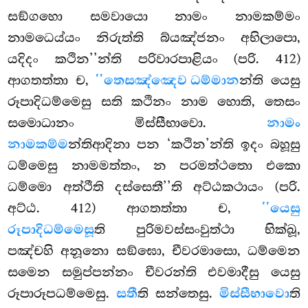
සඞ්ගහො සමවායො නාමං නාමකම්මං
නාමධෙය්යං නිරුත්ති බ්යඤ්ජනං අභිලාපො,
යදිදං කථින’’න්ති පරිවාරපාළියං (පරි. 412)
ආගතත්තා ච,
‘‘තෙසඤ්ඤෙව ධම්මාන
න්ති යෙසු
රූපාදිධම්මෙසු සති කථිනං නාම හොති, තෙසං
සමොධානං මිස්සීභාවො.
නාමං
නාමකම්ම
න්තිආදිනා පන ‘කථින’න්ති ඉදං බහූසු
ධම්මෙසු නාමමත්තං, න පරමත්ථතො එකො
ධම්මො අත්ථීති දස්සෙතී’’ති අට්ඨකථායං (පරි.
අට්ඨ. 412) ආගතත්තා ච,
‘‘යෙසු
රූපාදිධම්මෙසූ
ති පුරිමවස්සංවුත්ථා භික්ඛූ,
පඤ්චහි අනූනො සඞ්ඝො, චීවරමාසො, ධම්මෙන
සමෙන සමුප්පන්නං චීවරන්ති එවමාදීසු යෙසු
රූපාරූපධම්මෙසු.
සතී
ති සන්තෙසු.
මිස්සීභාවො
ති