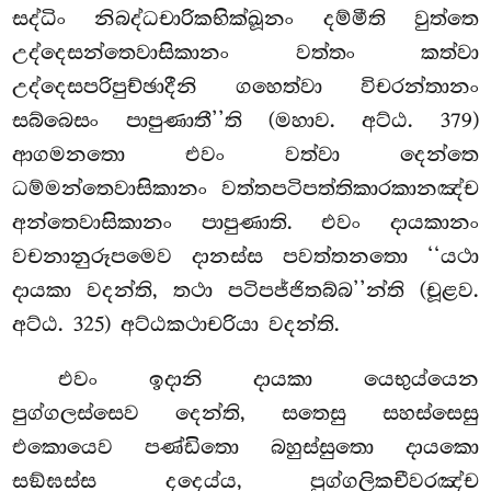
සද්ධිං නිබද්ධචාරිකභික්ඛූනං දම්මීති වුත්තෙ
උද්දෙසන්තෙවාසිකානං වත්තං කත්වා
උද්දෙසපරිපුච්ඡාදීනි ගහෙත්වා විචරන්තානං
සබ්බෙසං පාපුණාතී’’ති (මහාව. අට්ඨ. 379)
ආගමනතො එවං වත්වා දෙන්තෙ
ධම්මන්තෙවාසිකානං වත්තපටිපත්තිකාරකානඤ්ච
අන්තෙවාසිකානං පාපුණාති. එවං දායකානං
වචනානුරූපමෙව දානස්ස පවත්තනතො ‘‘යථා
දායකා වදන්ති, තථා පටිපජ්ජිතබ්බ’’න්ති (චූළව.
අට්ඨ. 325) අට්ඨකථාචරියා වදන්ති.
එවං ඉදානි දායකා යෙභුය්යෙන
පුග්ගලස්සෙව දෙන්ති, සතෙසු සහස්සෙසු
එකොයෙව පණ්ඩිතො බහුස්සුතො දායකො
සඞ්ඝස්ස දදෙය්ය, පුග්ගලිකචීවරඤ්ච