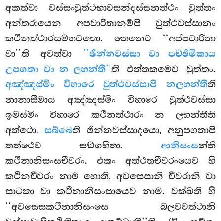
අකත්වා වස්සංවුත්ථභාවසන්දස්සනත්ථං වුත්තං
අන්තරායෙන අපවාරිතානම්පි වුත්ථවස්සානං
කථිනත්ථාරසම්භවතො. තෙනෙව ‘‘අප්පවාරිතා
වා’’ති අවත්වා
‘‘ඡින්නවස්සා වා පච්ඡිමිකාය
උපගතා වා න ලභන්තී’’
ති එත්තකමෙව වුත්තං.
අඤ්ඤස්මිං විහාරෙ වුත්ථවස්සාපි
න
ලභන්තී
ති
නානාසීමාය අඤ්ඤස්මිං විහාරෙ වුත්ථවස්සා
ඉමස්මිං විහාරෙ කථිනත්ථාරං න ලභන්තීති
අත්ථො.
සබ්බෙ
ති ඡින්නවස්සාදයො, අනුපගතාපි
තත්ථෙව සඞ්ගහිතා.
ආනිසංස
න්ති
කථිනානිසංසචීවරං. එකං අත්ථතචීවරංයෙව හි
කථිනචීවරං නාම හොති, අවසෙසානි චීවරානි වා
සාටකා වා කථිනානිසංසායෙව නාම. වක්ඛති හි
‘‘අවසෙසකථිනානිසංසෙ බලවවත්ථානි