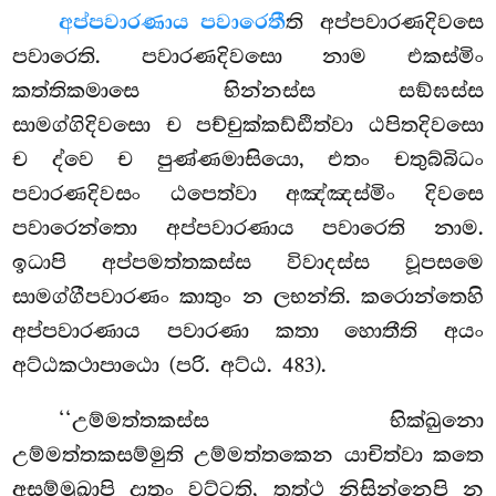
අප්පවාරණාය පවාරෙතී
ති අප්පවාරණදිවසෙ
පවාරෙති. පවාරණදිවසො නාම එකස්මිං
කත්තිකමාසෙ භින්නස්ස සඞ්ඝස්ස
සාමග්ගිදිවසො ච පච්චුක්කඩ්ඪිත්වා ඨපිතදිවසො
ච ද්වෙ ච පුණ්ණමාසියො, එතං චතුබ්බිධං
පවාරණදිවසං ඨපෙත්වා අඤ්ඤස්මිං දිවසෙ
පවාරෙන්තො අප්පවාරණාය පවාරෙති නාම.
ඉධාපි අප්පමත්තකස්ස විවාදස්ස වූපසමෙ
සාමග්ගීපවාරණං කාතුං න ලභන්ති. කරොන්තෙහි
අප්පවාරණාය පවාරණා කතා හොතීති අයං
අට්ඨකථාපාඨො (පරි. අට්ඨ. 483).
‘‘උම්මත්තකස්ස භික්ඛුනො
උම්මත්තකසම්මුති උම්මත්තකෙන යාචිත්වා කතෙ
අසම්මුඛාපි දාතුං වට්ටති, තත්ථ නිසින්නෙපි න