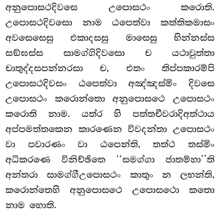
අනුපොසථදිවසෙ උපොසථං කරොති.
උපොසථදිවසො නාම ඨපෙත්වා කත්තිකමාසං
අවසෙසෙසු එකාදසසු මාසෙසු භින්නස්ස
සඞ්ඝස්ස සාමග්ගිදිවසො ච යථාවුත්තා
චාතුද්දසපන්නරසා ච, එතං තිප්පකාරම්පි
උපොසථදිවසං ඨපෙත්වා අඤ්ඤස්මිං දිවසෙ
උපොසථං කරොන්තො අනුපොසථෙ උපොසථං
කරොති නාම. යත්ර හි පත්තචීවරාදිඅත්ථාය
අප්පමත්තකෙන කාරණෙන විවදන්තා උපොසථං
වා පවාරණං වා ඨපෙන්ති, තත්ථ තස්මිං
අධිකරණෙ විනිච්ඡිතෙ ‘‘සමග්ගා ජාතම්හා’’ති
අන්තරා සාමග්ගීඋපොසථං කාතුං න ලභන්ති,
කරොන්තෙහි අනුපොසථෙ උපොසථො කතො
නාම හොති.