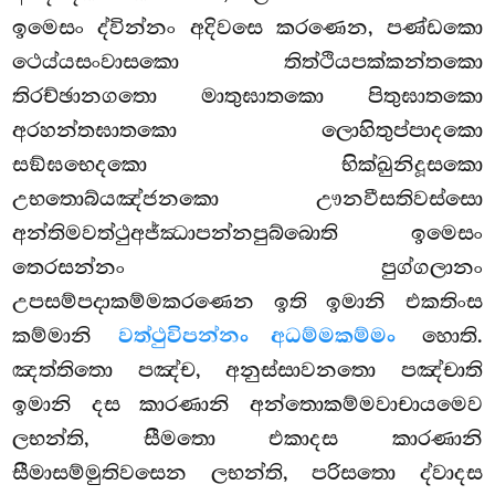
ඉමෙසං ද්වින්නං අදිවසෙ කරණෙන, පණ්ඩකො
ථෙය්යසංවාසකො තිත්ථියපක්කන්තකො
තිරච්ඡානගතො මාතුඝාතකො පිතුඝාතකො
අරහන්තඝාතකො ලොහිතුප්පාදකො
සඞ්ඝභෙදකො භික්ඛුනිදූසකො
උභතොබ්යඤ්ජනකො ඌනවීසතිවස්සො
අන්තිමවත්ථුඅජ්ඣාපන්නපුබ්බොති ඉමෙසං
තෙරසන්නං පුග්ගලානං
උපසම්පදාකම්මකරණෙන ඉති ඉමානි එකතිංස
කම්මානි
වත්ථුවිපන්නං අධම්මකම්මං
හොති.
ඤත්තිතො පඤ්ච, අනුස්සාවනතො පඤ්චාති
ඉමානි දස කාරණානි අන්තොකම්මවාචායමෙව
ලභන්ති, සීමතො එකාදස කාරණානි
සීමාසම්මුතිවසෙන ලභන්ති, පරිසතො ද්වාදස