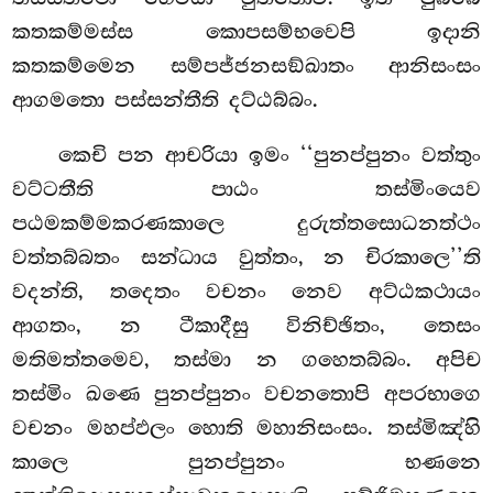
කතකම්මස්ස කොපසම්භවෙපි ඉදානි
කතකම්මෙන සම්පජ්ජනසඞ්ඛාතං ආනිසංසං
ආගමතො පස්සන්තීති දට්ඨබ්බං.
කෙචි පන ආචරියා ඉමං ‘‘පුනප්පුනං වත්තුං
වට්ටතීති පාඨං තස්මිංයෙව
පඨමකම්මකරණකාලෙ දුරුත්තසොධනත්ථං
වත්තබ්බතං සන්ධාය වුත්තං, න චිරකාලෙ’’ති
වදන්ති, තදෙතං වචනං නෙව අට්ඨකථායං
ආගතං, න ටීකාදීසු විනිච්ඡිතං, තෙසං
මතිමත්තමෙව, තස්මා න ගහෙතබ්බං. අපිච
තස්මිං ඛණෙ පුනප්පුනං වචනතොපි අපරභාගෙ
වචනං මහප්ඵලං හොති මහානිසංසං. තස්මිඤ්හි
කාලෙ පුනප්පුනං භණනෙ