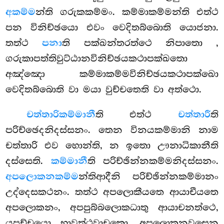
අකම්ම
න්ති ගරුකකම්මං. කම්මාකම්මන්ති එත්ථ
පන විනිච්ඡයො එවං වෙදිතබ්බොති යොජනා.
තත්ථ
පනා
ති පක්ඛන්තරත්ථෙ නිපාතො
,
ගරුකාපත්තිවුට්ඨානවිනිච්ඡයකථාපක්ඛතො
අඤ්ඤො කම්මාකම්මවිනිච්ඡයකථාපක්ඛො
වෙදිතබ්බොති වා මයා වුච්චතෙති වා අත්ථො.
චත්තාරි
කම්මානී
ති එත්ථ
චත්තාරී
ති
පරිච්ඡෙදනිදස්සනං. තෙන විනයකම්මානි නාම
චත්තාරි එව හොන්ති, න ඉතො ඌනාධිකානීති
දස්සෙති.
කම්මානී
ති පරිච්ඡින්නකම්මනිදස්සනං.
අපලොකනකම්ම
න්තිආදීනි පරිච්ඡින්නකම්මානං
උද්දෙසකථනං. තත්ථ අපලොකීයතෙ ආයාචීයතෙ
අපලොකනං, අපපුබ්බලොකධාතු ආයාචනත්ථෙ,
යුපච්චයො භාවත්ථවාචකො. අපලොකනවසෙන