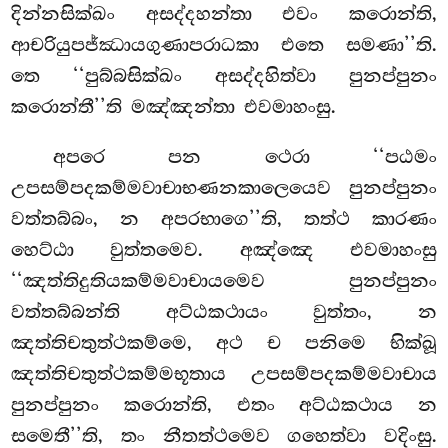
දින්නසික්ඛං අසද්දහන්තා එවං කරොන්ති,
ආචරියුපජ්ඣායගුණාපරාධකා එතෙ සමණා’’ති.
තෙ ‘‘පුබ්බසික්ඛං අසද්දහිත්වා පුනප්පුනං
කරොන්තී’’ති මඤ්ඤන්තා එවමාහංසු.
අපරෙ පන ථෙරා ‘‘පඨමං
උපසම්පදකම්මවාචාභණනකාලෙයෙව පුනප්පුනං
වත්තබ්බං, න අපරභාගෙ’’ති, තත්ථ කාරණං
හෙට්ඨා වුත්තමෙව. අඤ්ඤෙ එවමාහංසු
‘‘ඤත්තිදුතියකම්මවාචායමෙව පුනප්පුනං
වත්තබ්බන්ති අට්ඨකථායං වුත්තං, න
ඤත්තිචතුත්ථකම්මෙ, අථ ච පනිමෙ භික්ඛූ
ඤත්තිචතුත්ථකම්මභූතාය උපසම්පදකම්මවාචාය
පුනප්පුනං කරොන්ති, එතං අට්ඨකථාය න
සමෙතී’’ති, තං නීතත්ථමෙව ගහෙත්වා
වදිංසු.