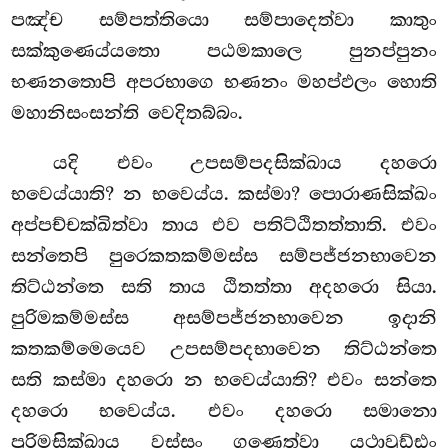
පඤ්ච සම්පත්තියො සම්පාදෙත්වා කාතුං
සක්කුණෙය්යතො පඨමකාලෙ පුනප්පුනං
භණනතොපි අපරභාගෙ භණනං මහප්ඵලං හොති
මහානිසංසන්ති වෙදිතබ්බං.
යදි එවං උපසම්පදසික්ඛාය දහරො
භවෙය්යාති? න භවෙය්ය. කස්මා? පොරාණසික්ඛං
අප්පච්චක්ඛිත්වා තාය එව පතිට්ඨිතත්තාති. එවං
සන්තෙපි පුරෙකතකම්මස්ස සම්පජ්ජනභාවෙන
තිට්ඨන්තෙ සති තාය ඨිතත්තා අදහරො සියා.
පුරිමකම්මස්ස අසම්පජ්ජනභාවෙන ඉදානි
කතකම්මෙයෙව උපසම්පදභාවෙන තිට්ඨන්තෙ
සති කස්මා දහරො න භවෙය්යාති? එවං සන්තෙ
දහරො භවෙය්ය. එවං දහරො සමානො
පුරිමසික්ඛාය වස්සං ගණෙත්වා යථාවුඩ්ඪං