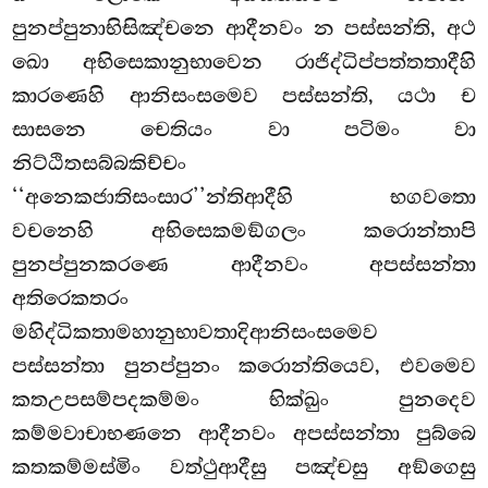
පුනප්පුනාභිසිඤ්චනෙ ආදීනවං න පස්සන්ති, අථ
ඛො අභිසෙකානුභාවෙන රාජිද්ධිප්පත්තතාදීහි
කාරණෙහි ආනිසංසමෙව පස්සන්ති, යථා ච
සාසනෙ චෙතියං වා පටිමං වා
නිට්ඨිතසබ්බකිච්චං
‘‘අනෙකජාතිසංසාර’’න්තිආදීහි භගවතො
වචනෙහි අභිසෙකමඞ්ගලං කරොන්තාපි
පුනප්පුනකරණෙ ආදීනවං අපස්සන්තා
අතිරෙකතරං
මහිද්ධිකතාමහානුභාවතාදිආනිසංසමෙව
පස්සන්තා පුනප්පුනං කරොන්තියෙව, එවමෙව
කතඋපසම්පදකම්මං භික්ඛුං පුනදෙව
කම්මවාචාභණනෙ ආදීනවං අපස්සන්තා පුබ්බෙ
කතකම්මස්මිං වත්ථුආදීසු පඤ්චසු අඞ්ගෙසු