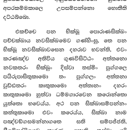
අපරකම්මකාලෙ උපසම්පන්නො හොතීති
දට්ඨබ්බො.
එකච්චෙ පන භික්ඛූ පොරාණසික්ඛං
පච්චක්ඛාය නවසික්ඛමෙව ගණ්හිංසු, තෙ පන
භික්ඛූ නවසික්ඛාවසෙන දහරාව භවන්ති, එවං
කරණඤ්ච අතිවිය ගුණවිසිට්ඨං අත්තනො
නවකතරං භික්ඛුං දිස්වා තස්මිං පුග්ගලෙ
පයිරුපාසිතුකාමො තං පුග්ගලං අත්තනා
වුඩ්ඪතරං කාතුකාමො අත්තානං දහරං
කාතුකාමො හුත්වා ධම්මගාරවෙන කරොන්තො
යුත්තො භවෙය්ය. අථ පන සික්ඛාසම්පන්නං
කත්තුකාමො එවං කරෙය්ය, සික්ඛා නාම
පඤ්චඞ්ගසමන්නාගතෙ සති සම්පජ්ජති,