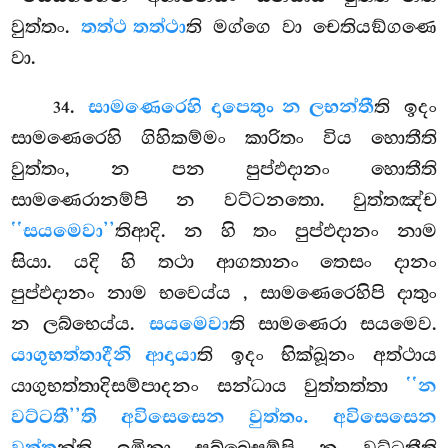
වුත්තං.
තත්ථ තත්ථා
ති මග්ගෙ වා චෙතියඞ්ගණෙ
වා.
.
සාමණෙරෙහි දාපෙතුං න ලභන්තී
ති ඉදං
34
සාමණෙරෙහි ගිහිකම්මං කාරිතං විය හොතීති
වුත්තං, න පන පුප්ඵදානං හොතීති
සාමණෙරානම්පි න වට්ටනතො. වුත්තඤ්ච
‘‘සයමෙවා’’
තිආදි. න හි තං පුප්ඵදානං නාම
සියා. යදි හි තථා ආගතානං තෙසං දානං
පුප්ඵදානං නාම භවෙය්ය
, සාමණෙරෙහිපි දාතුං
න ලබ්භෙය්ය.
සයමෙවා
ති සාමණෙරා සයමෙව.
යාගුභත්තාදීනි ආදායා
ති ඉදං භික්ඛූනං අත්ථාය
යාගුභත්තාදිසම්පාදනං සන්ධාය වුත්තත්තා
‘‘න
වට්ටතී’’ති අවිසෙසෙන වුත්තං. අවිසෙසෙන