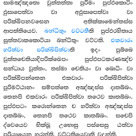
සාමඤ්ඤතො වුත්තත්තා පුරිමං පුප්ඵකොටිං
ඵුසාපෙත්වා වා අඵුසාපෙත්වා වා
පරික්ඛිපනවසෙන අතික්කාමෙන්තස්ස
ආපත්තියෙව.
බන්ධිතුං වට්ටතී
ති පුප්ඵරහිතාය
සුත්තවාකකොටියා බන්ධිතුං වට්ටති.
එකවාරං
හරිත්වා පරික්ඛිපිත්වා
ති ඉදං පුබ්බෙ
වුත්තචෙතියාදිපරික්ඛෙපං පුප්ඵපටකරණඤ්ච
සන්ධාය වුත්තං, තස්මා චෙතියං වා බොධිං වා
පරික්ඛිපන්තෙන එකවාරං පරික්ඛිපිත්වා
පුරිමට්ඨානං සම්පත්තෙ අඤ්ඤස්ස දාතබ්බං,
තෙනපි එකවාරං පරික්ඛිපිත්වා තථෙව කාතබ්බං.
පුප්ඵපටං කරොන්තෙන ච හරිත්වා අඤ්ඤස්ස
දාතබ්බං, තෙනපි තථෙව කාතබ්බං. සචෙපි
ද්වෙයෙව භික්ඛූ උභොසු පස්සෙසු ඨත්වා
පරියායෙන හරන්ති, වට්ටතියෙවාති වදන්ති.