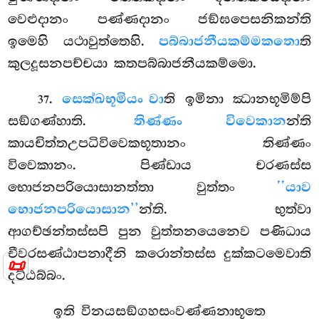
වෙළුදානං පණ්ණදානං ජඞ්ඝපෙසනිකන්ති
ඉමෙහි යථාවුත්තෙහි.
පබ්බාජනීයකම්මකතො
ති
කුලදූසනපච්චයා කතපබ්බාජනීයකම්මො.
.
සෙක්ඛභූමියං වා
ති ඉමිනා ඣානභූමිම්පි
37
සඞ්ගණ්හාති.
තිණ්ණං විවෙකාන
න්ති
කායචිත්තඋපධිවිවෙකභූතානං
තිණ්ණං
විවෙකානං. පිණ්ඩාය චරණස්ස
භොජනපරියොසානත්තා වුත්තං
‘‘යාව
භොජනපරියොසාන’’
න්ති. භුත්වා
ආගච්ඡන්තස්සපි පුන වුත්තනයෙනෙව පණිධාය
චීවරසණ්ඨාපනාදීනි කරොන්තස්ස දුක්කටමෙවාති
📜
දට්ඨබ්බං.
ඉති විනයසඞ්ගහසංවණ්ණනාභූතෙ