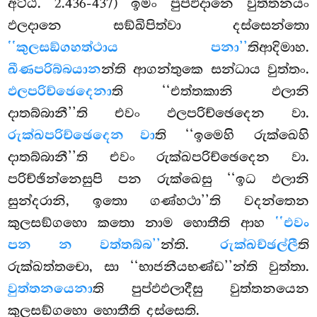
අට්ඨ. 2.436-437) ඉමං පුප්ඵදානෙ වුත්තනයං
ඵලදානෙ සඞ්ඛිපිත්වා දස්සෙන්තො
‘‘කුලසඞ්ගහත්ථාය පනා’’
තිආදිමාහ.
ඛීණපරිබ්බයාන
න්ති ආගන්තුකෙ සන්ධාය වුත්තං.
ඵලපරිච්ඡෙදෙනා
ති ‘‘එත්තකානි ඵලානි
දාතබ්බානී’’ති එවං ඵලපරිච්ඡෙදෙන වා.
රුක්ඛපරිච්ඡෙදෙන වා
ති ‘‘ඉමෙහි රුක්ඛෙහි
දාතබ්බානී’’ති එවං රුක්ඛපරිච්ඡෙදෙන වා.
පරිච්ඡින්නෙසුපි පන රුක්ඛෙසු ‘‘ඉධ ඵලානි
සුන්දරානි, ඉතො ගණ්හථා’’ති වදන්තෙන
කුලසඞ්ගහො කතො නාම හොතීති ආහ
‘‘එවං
පන න වත්තබ්බ’’
න්ති.
රුක්ඛච්ඡල්ලී
ති
රුක්ඛත්තචො, සා ‘‘භාජනීයභණ්ඩ’’න්ති වුත්තා.
වුත්තනයෙනා
ති පුප්ඵඵලාදීසු වුත්තනයෙන
කුලසඞ්ගහො හොතීති දස්සෙති.