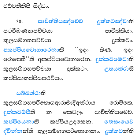
වට්ටතීතිපි සිද්ධං.
.
පාචිත්තියඤ්චෙව දුක්කටඤ්චා
ති
30
පථවීඛණනපච්චයා පාචිත්තියං,
කුලසඞ්ගහපච්චයා දුක්කටං.
අකප්පියවොහාරෙනා
ති ‘‘ඉදං ඛණ, ඉදං
රොපෙහී’’ති අකප්පියවොහාරෙන.
දුක්කටමෙවා
ති
කුලසඞ්ගහපච්චයා දුක්කටං.
උභයත්රා
ති
කප්පියාකප්පියපථවියං.
සබ්බත්ථා
ති
කුලසඞ්ගහපරිභොගආරාමාදිඅත්ථාය රොපිතෙ.
දුක්කටම්පී
ති න කෙවලං පාචිත්තියමෙව.
කප්පියෙනා
ති කප්පියඋදකෙන.
තෙසංයෙව
ද්වින්න
න්ති කුලසඞ්ගහපරිභොගානං.
දුක්කට
න්ති