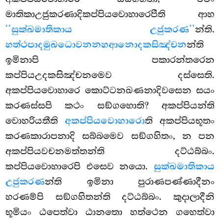
මාතිකාඋජුකරණාදිකප්පියවොහාරෙපීති ආහ
‘‘සුක්ඛමාතිකාය උජුකරණ’’
න්ති.
හත්ථපාදමුඛධොවනනහආනොදකසිඤ්චන
න්ති
ඉමිනාපි පකාරන්තරෙන
කප්පියඋදකසිඤ්චනමෙව දස්සෙති.
අකප්පියවොහාරෙ කොට්ටනඛණනාදිවසෙන සයං
කරණස්සපි කථං සඞ්ගහොති? අකප්පියන්ති
වොහරියතීති
අකප්පියවොහාරො
ති
අකප්පියභූතං
කරණකාරාපනාදි සබ්බමෙව සඞ්ගහිතං, න පන
අකප්පියවචනමත්තන්ති දට්ඨබ්බං.
කප්පියවොහාරෙපි එසෙව නයො.
සුක්ඛමාතිකාය
උජුකරණ
න්ති ඉමිනා පුරාණපණ්ණාදීනං
හරණම්පි සඞ්ගහිතන්ති දට්ඨබ්බං. කුදාලාදීනි
භූමියං ඨපෙත්වා ඨානතො හත්ථෙන ගහෙත්වා