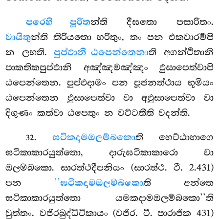
පරෙහි පූරිත
න්ති දීඝතො පසාරිතං.
වායිතු
න්ති තිරියතො හරිතුං, තං පන එකවාරම්පි
න ලභති.
පුප්ඵානි ඨපෙන්තෙනා
ති අගන්ථිතානි
පාකතිකපුප්ඵානි අඤ්ඤමඤ්ඤං ඵුසාපෙත්වාපි
ඨපෙන්තෙන. පුප්ඵදාමං පන පූජනත්ථාය භූමියං
ඨපෙන්තෙන ඵුසාපෙත්වා වා අඵුසාපෙත්වා වා
දිගුණං කත්වා ඨපෙතුං න වට්ටතීති වදන්ති.
.
ඝටිකදාමඔලම්බකො
ති
හෙට්ඨාභාගෙ
32
ඝටිකාකාරයුත්තො, දාරුඝටිකාකාරො වා
ඔලම්බකො. සාරත්ථදීපනියං (සාරත්ථ. ටී. 2.431)
පන
‘‘ඝටිකදාමඔලම්බකො
ති අන්තෙ
ඝටිකාකාරයුත්තො යමකදාමඔලම්බකො’’ති
වුත්තං. වජිරබුද්ධිටීකායං
(වජිර. ටී. පාරාජික 431)