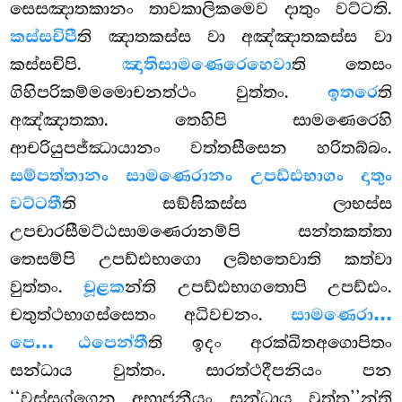
සෙසඤාතකානං තාවකාලිකමෙව දාතුං වට්ටති.
කස්සචිපී
ති ඤාතකස්ස වා අඤ්ඤාතකස්ස වා
කස්සචිපි.
ඤාතිසාමණෙරෙහෙවා
ති තෙසං
ගිහිපරිකම්මමොචනත්ථං වුත්තං.
ඉතරෙ
ති
අඤ්ඤාතකා. තෙහිපි සාමණෙරෙහි
ආචරියුපජ්ඣායානං වත්තසීසෙන හරිතබ්බං.
සම්පත්තානං සාමණෙරානං උපඩ්ඪභාගං දාතුං
වට්ටතී
ති සඞ්ඝිකස්ස ලාභස්ස
උපචාරසීමට්ඨසාමණෙරානම්පි සන්තකත්තා
තෙසම්පි උපඩ්ඪභාගො ලබ්භතෙවාති කත්වා
වුත්තං.
චූළක
න්ති උපඩ්ඪභාගතොපි උපඩ්ඪං.
චතුත්ථභාගස්සෙතං
අධිවචනං.
සාමණෙරා…
පෙ… ඨපෙන්තී
ති ඉදං අරක්ඛිතඅගොපිතං
සන්ධාය වුත්තං. සාරත්ථදීපනියං පන
‘‘වස්සග්ගෙන අභාජනීයං සන්ධාය වුත්ත’’න්ති