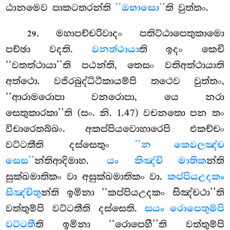
ඨානමෙව පාකටතරන්ති
‘‘ඔභාසො’’
ති වුත්තං.
. මහාපච්චරිවාදං පතිට්ඨාපෙතුකාමො
29
පච්ඡා වදති.
වනත්ථායා
ති ඉදං කෙචි
‘‘වතත්ථායා’’ති පඨන්ති, තෙසං වතිඅත්ථායාති
අත්ථො. වජිරබුද්ධිටීකායම්පි තථෙව වුත්තං,
‘‘ආරාමරොපා වනරොපා, යෙ නරා
සෙතුකාරකා’’ති (සං. නි. 1.47) වචනතො පන තං
විචාරෙතබ්බං. අකප්පියවොහාරෙපි එකච්චං
වට්ටතීති දස්සෙතුං
‘‘න කෙවලඤ්ච
සෙස’’
න්තිආදිමාහ.
යං කිඤ්චි මාතික
න්ති
සුක්ඛමාතිකං වා අසුක්ඛමාතිකං වා.
කප්පියඋදකං
සිඤ්චිතු
න්ති ඉමිනා ‘‘කප්පියඋදකං සිඤ්චථා’’ති
වත්තුම්පි වට්ටතීති දස්සෙති.
සයං රොපෙතුම්පි
වට්ටතී
ති ඉමිනා ‘‘රොපෙහී’’ති වත්තුම්පි