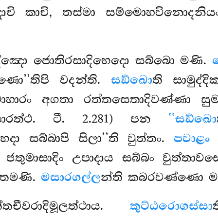
දාචි කාචි, තස්මා සම්මොහවිනොදනියං (
අඤ්ඤො ජොතිරසාදිභෙදො සබ්බො මණි.
්ණො’’තිපි වදන්ති.
සඞ්ඛො
ති සාමුද්
වොහාරං අගතා රත්තසෙතාදිවණ්ණා සුම
(සාරත්ථ. ටී. 2.281) පන
‘‘සඞ්ඛො
ෙදා සබ්බාපි සිලා’’ති වුත්තං.
පවාළං
ස
 ජතුමාසාදිං උපාදාය සබ්බං වුත්තාව
්තමණි.
මසාරගල්ල
න්ති කබරවණ්ණො මණි
තචීවරාදිමූලත්ථාය.
කුට්ඨරොගස්සා