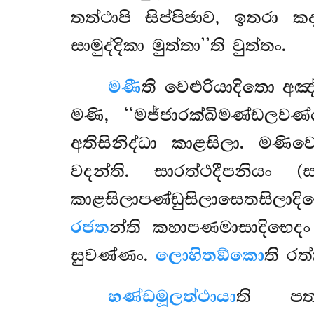
තත්ථාපි සිප්පිජාව, ඉතරා ක
සාමුද්දිකා මුත්තා’’ති වුත්තං.
මණී
ති වෙළුරියාදිතො 
මණි, ‘‘මජ්ජාරක්ඛිමණ්ඩලවණ
අතිසිනිද්ධා කාළසිලා. මණි
වදන්ති. සාරත්ථදීපනියං 
කාළසිලාපණ්ඩුසිලාසෙතසිලාදිභ
රජත
න්ති කහාපණමාසාදිභෙදං
සුවණ්ණං.
ලොහිතඞ්කො
ති රත
භණ්ඩමූලත්ථායා
ති පත්