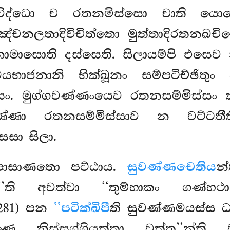
ද්ධො ච රතනමිස්සො චාති යොජ
ඤ්චනලතාදිවිචිත්තො මුත්තාදිරතන
මාසොති දස්සෙති. සිලායම්පි එසෙ
ාජනානි භික්ඛූනං සම්පටිච්ඡිතුං ව
සං. මුග්ගවණ්ණංයෙව රතනසම්මිස්සං
වණ්ණා රතනසම්මිස්සාව න වට්ටත
සා සිලා.
ුපාසාණතො පට්ඨාය.
සුවණ්ණචෙතිය
න
ා’’ති අවත්වා ‘‘තුම්හාකං ගණ්හ
1.281) පන
‘‘පටික්ඛිපී
ති සුවණ්ණමයස්ස ධා
ිස්සග්ගියත්තා වුත්ත’’න්ති 