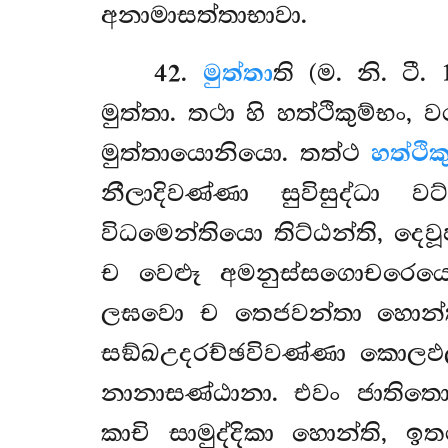
අනාමාසත්තාභාවා.
42
.
මුත්තා
ති (ම. නි. ටී.
මුත්තා. තථා හි හත්ථිකුම්භං,
මුත්තායොනියො. තත්ථ
හත්ථික
නීලාදිවණ්ණා සුවිසුද්ධා
විධමෙන්තියො තිට්ඨන්ති, ද
ච වෙළූ අමනුස්සගොචරෙය
ලඝවො ච තෙජවන්තා හොන්ති
සඞ්ඛඋදරච්ඡවිවණ්ණා කොලඵල
නානාසණ්ඨානා. එවං ජාතිතො අට
කාචි සාමුද්දිකා හොන්ති, ඉත