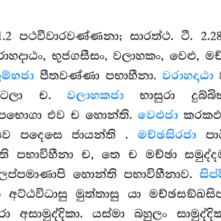
 1.2 පථවීවාරවණ්ණනා; සාරත්ථ. ටී. 2.28
 වරාහදාඨං, භුජගසීසං, වලාහකං, වෙළු, මච
ුම්භජා
පීතවණ්ණා පභාහීනා.
වරාහදාඨා
 වට්ටලා ච.
වලාහකජා
භාසුරා දුබ්බි
ෙවූපභොගා එව ච හොන්ති.
වෙළුජා
කරකඵල
ෙව පදෙසෙ ජායන්ති
.
මච්ඡසිරජා
පාඨ
 පභාවිහීනා ච, තෙ ච මච්ඡා සමුද්
ප්පමාණාපි හොන්ති පභාවිහීනාව.
සිප්
්ඨවිධාසු මුත්තාසු යා මච්ඡසඞ්ඛසිප්පි
රා අසාමුද්දිකා. යස්මා බහුලං සාමුද්ද