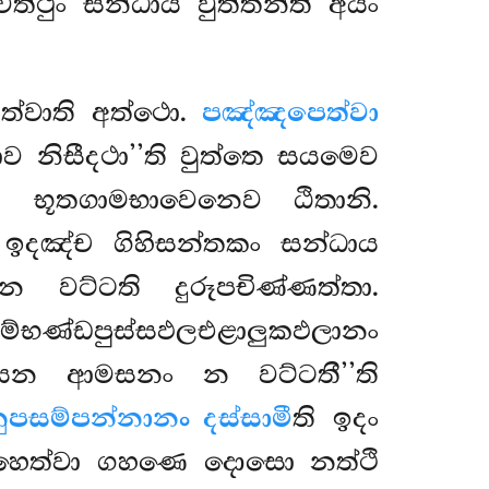
්ථුං සන්ධාය වුත්තන්ති අයං
ෙත්වාති අත්ථො.
පඤ්ඤපෙත්වා
ව නිසීදථා’’ති වුත්තෙ සයමෙව
්වා භූතගාමභාවෙනෙව ඨිතානි.
 ඉදඤ්ච ගිහිසන්තකං සන්ධාය
 වට්ටති දුරූපචිණ්ණත්තා.
ුම්භණ්ඩපුස්සඵලඑළාලුකඵලානං
ායෙන ආමසනං න වට්ටතී’’ති
ුපසම්පන්නානං දස්සාමී
ති ඉදං
්ගහෙත්වා ගහණෙ දොසො නත්ථි