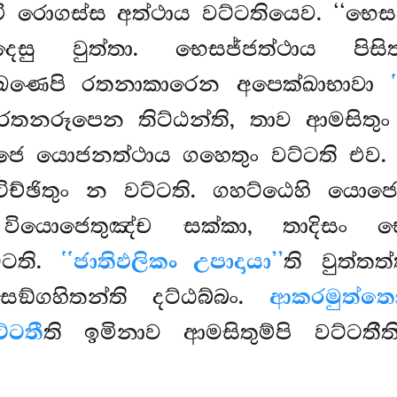
 රොගස්ස අත්ථාය වට්ටතියෙව. ‘‘භෙසජ
ිපදෙසු වුත්තා. භෙසජ්ජත්ථාය පිස
්ඛණෙපි
රතනාකාරෙන අපෙක්ඛාභාවා
 රතනරූපෙන තිට්ඨන්ති, තාව ආමසිතුං
ජෙ යොජනත්ථාය ගහෙතුං වට්ටති එව.
ච්ඡිතුං න වට්ටති. ගහට්ඨෙහි යොජෙත
, වියොජෙතුඤ්ච සක්කා, තාදිසං 
්ටති.
‘‘ජාතිඵලිකං උපාදායා’’
ති වුත්තත
සඞ්ගහිතන්ති දට්ඨබ්බං.
ආකරමුත්ත
ට්ටතී
ති ඉමිනාව ආමසිතුම්පි වට්ටතී