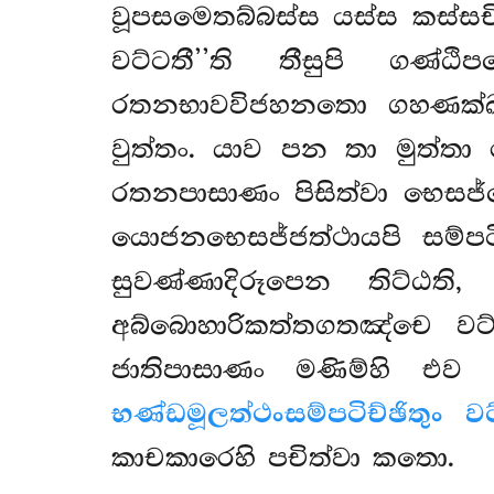
වූපසමෙතබ්බස්ස යස්ස කස්සචි
වට්ටතී’’ති තීසුපි ගණ්ඨ
රතනභාවවිජහනතො ගහණක
වුත්තං. යාව පන තා මුත්තා
රතනපාසාණං පිසිත්වා භෙසජ්
යොජනභෙසජ්ජත්ථායපි සම්පටි
සුවණ්ණාදිරූපෙන තිට්ඨති
අබ්බොහාරිකත්තගතඤ්චෙ වට
ජාතිපාසාණං මණිම්හි එව 
භණ්ඩමූලත්ථං
සම්පටිච්ඡිතුං ව
කාචකාරෙහි පචිත්වා කතො.