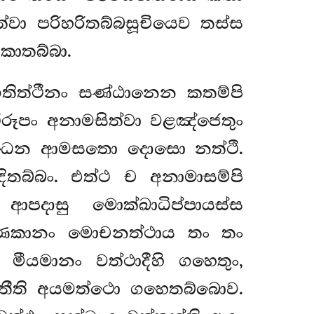
්වා පරිහරිතබ්බසූචියෙව තස්ස
කාතබ්බා.
නගතිත්ථීනං සණ්ඨානෙන කතම්පි
ථිරූපං අනාමසිත්වා වළඤ්ජෙතුං
බද්ධෙන ආමසතො දොසො නත්ථි.
ිතබ්බං. එත්ථ ච අනාමාසම්පි
 ආපදාසු මොක්ඛාධිප්පායස්ස
තපාණකානං මොචනත්ථාය තං තං
ෙ මීයමානං වත්ථාදීහි ගහෙතුං,
්ටතීති අයමත්ථො ගහෙතබ්බොව.