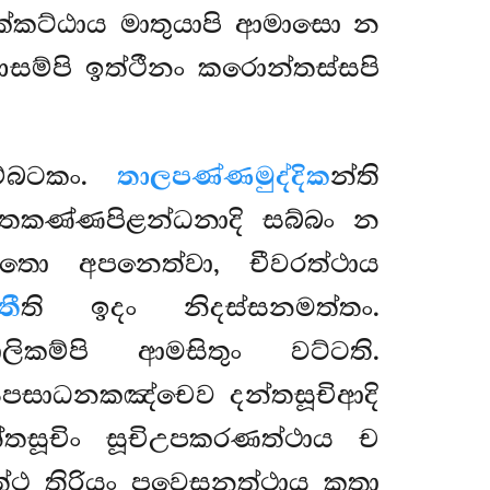
ක්කට්ඨාය මාතුයාපි ආමාසො න
ඤාසම්පි ඉත්ථීනං කරොන්තස්සපි
ුම්බටකං.
තාලපණ්ණමුද්දික
න්ති
ත්තකණ්ණපිළන්ධනාදි සබ්බං න
තො අපනෙත්වා, චීවරත්ථාය
තී
ති ඉදං නිදස්සනමත්තං.
ාලිකම්පි ආමසිතුං වට්ටති.
ීසපසාධනකඤ්චෙව දන්තසූචිආදි
තසූචිං සූචිඋපකරණත්ථාය ච
ත්ථ තිරියං පවෙසනත්ථාය කතා