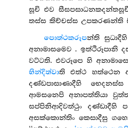
සූචි එව සීසපසාධනකදන්තසූචී
තස්ස කිච්චස්ස උපකරණන්ති 
පොත්ථකරූප
න්ති සුධාද
අනාමාසමෙව
. ඉත්ථිරූපානි 
වට්ටති. එවරූපෙ හි අනාමා
භින්දිත්වා
ති එත්ථ හත්ථෙන අ
දණ්ඩපාසාණාදීහි භෙදනස්ස 
ආමසනෙපි අනාපත්තියා වුත්
සප්පිනිආදිවත්ථුං දණ්ඩාදීහි
අසක්කොන්තිං
කෙසාදීසු ගහ