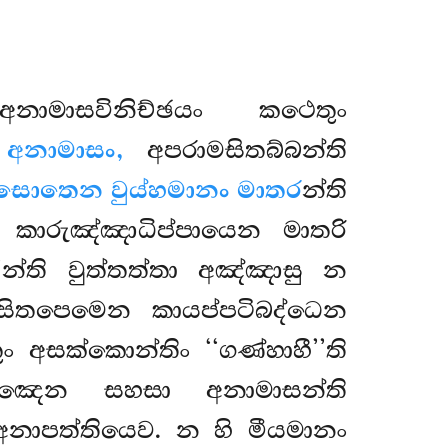
නාමාසවිනිච්ඡයං කථෙතුං
ං
අනාමාසං,
අපරාමසිතබ්බන්ති
ීසොතෙන වුය්හමානං මාතර
න්ති
ු කාරුඤ්ඤාධිප්පායෙන මාතරි
’න්ති වුත්තත්තා අඤ්ඤාසු න
සිතපෙමෙන කායප්පටිබද්ධෙන
 අසක්කොන්තිං ‘‘ගණ්හාහී’’ති
ුඤ්ඤෙන සහසා අනාමාසන්ති
අනාපත්තියෙව. න හි මීයමානං