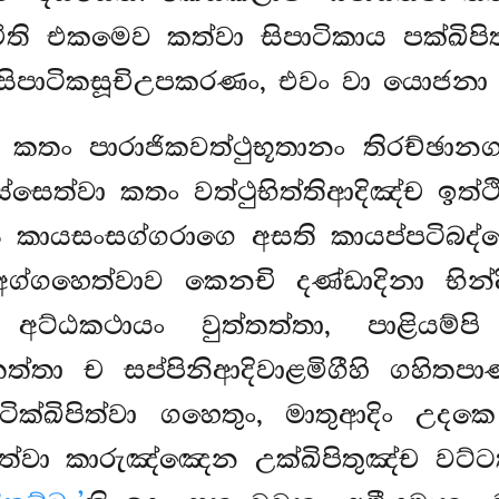
ති එකමෙව කත්වා සිපාටිකාය පක්ඛිපිත
සිපාටිකසූචිඋපකරණං, එවං වා යොජනා 
ීහි කතං පාරාජිකවත්ථුභූතානං තිරච්ඡා
දස්සෙත්වා කතං වත්ථුභිත්තිආදිඤ්ච ඉත්
සෙ කායසංසග්ගරාගෙ අසති කායප්පටි
ග්ගහෙත්වාව කෙනචි දණ්ඩාදිනා භින්ද
අට්ඨකථායං වුත්තත්තා, පාළියම්පි
තත්තා ච සප්පිනිආදිවාළමිගීහි ගහි
 පටික්ඛිපිත්වා ගහෙතුං, මාතුආදිං උදක
ෙත්වා කාරුඤ්ඤෙන උක්ඛිපිතුඤ්ච වට