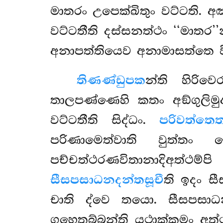
මාතරං උපෙක්ඛිතුං වට්ටති.
වට්ටතීති දස්සනත්ථං ‘‘මාතර’
අනාපත්තියෙව අනාමාසත්තෙ ව
තිණණ්ඩුපක
න්ති
හිරිව
තාලපණ්ණෙහි කතං අඞ්ගුලිමු
වට්ටතීති සිද්ධං.
පරිවත්තෙත
පරිණාමෙත්වාති වුත්තං
පච්චත්ථරණවිතානාදිඅත්ථම්
සීසපසාධනදන්තසූචී
ති ඉදං ස
චාති ද්වෙ තයො. සීසපසාධ
ගහෙතබ්බන්ති යථාක්කමං අත්