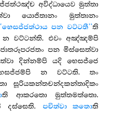
්ජත්ථඤ්ච අවිද්ධායෙව මුත්තා
ිත්වා යොජිතානං මුත්තානං
‘‘භෙසජ්ජත්ථාය පන වට්ටතී’’
ති
 න වට්ටන්ති. එවං අඤ්ඤම්පි
 ජාතරූපරජතං පන මිස්සෙත්වා
්වා දින්නම්පි යදි භෙසජ්ජෙ
භෙසජ්ජම්පි න වට්ටති. තං
්තා සූරියකන්තචන්දකන්තාදිකං
ො
ති ආකරතො මුත්තමත්තො.
ති දස්සෙති.
පචිත්වා කතො
ති