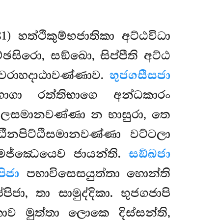
1) හත්ථිකුම්භජාතිකා අට්ඨවිධා
්ඡසිරො, සඞ්ඛො, සිප්පීති අට්ඨ
වරාහදාඨාවණ්ණාව.
භුජගසීසජා
භාගා රත්තිභාගෙ අන්ධකාරං
සමානවණ්ණා න භාසුරා, තෙ
ීනපිට්ඨිසමානවණ්ණා වට්ටලා
දමජ්ඣෙයෙව ජායන්ති.
සඞ්ඛජා
පිජා
පභාවිසෙසයුත්තා හොන්ති
ජා, තා සාමුද්දිකා. භුජගජාපි
ිකාව මුත්තා ලොකෙ දිස්සන්ති,