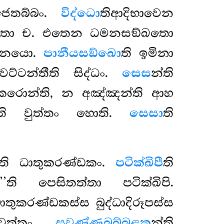
ෙතබ්බං.
විද්ධො
තිආදිභාවෙන
ඛචිතො ච. එතෙන ධමනසඞ්ඛතො
ව නයො.
පානීයසඞ්ඛො
ති ඉමිනා
ට්ටන්තීති සිද්ධං.
සෙස
න්ති
 කරොන්ති, න අඤ්ඤන්ති ආහ
ීති වුත්තං හොති.
සෙසා
ති
්ති ධාතුකරණ්ඩකං.
පටික්ඛිපී
ති
ථා’’ති පෙසිතත්තා
පටික්ඛිපි.
තුකරණ්ඩකස්ස බුද්ධාදිරූපස්ස
වුත්තං.
සුවණ්ණබුබ්බුළක
න්ති