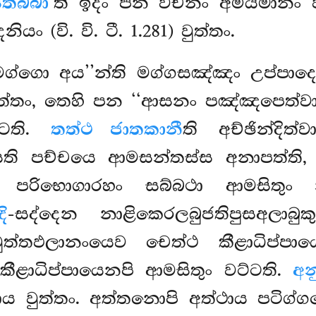
තබ්බා’
ති ඉදං පන වචනං අමීයමානං වත
යං (වි. වි. ටී. 1.281) වුත්තං.
‘මග්ගො අය’’න්ති මග්ගසඤ්ඤං උප්පාද
ුත්තං, තෙහි පන ‘‘ආසනං පඤ්ඤපෙත්වා
්ටති.
තත්ථ ජාතකානී
ති අච්ඡින්දිත
 සති පච්චයෙ ආමසන්තස්ස අනාපත්ති,
න පරිභොගාරහං සබ්බථා ආමසිතුං න
ි
-සද්දෙන නාළිකෙරලබුජතිපුසඅලාබුක
වුත්තඵලානංයෙව චෙත්ථ කීළාධිප්ප
 කීළාධිප්පායෙනපි ආමසිතුං වට්ටති.
අන
ාය වුත්තං. අත්තනොපි අත්ථාය පටිග