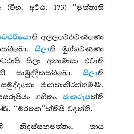
විභ. අට්ඨ. 173) ‘‘මුත්තාති
වෙළුරියො
ති අල්ලවෙළුවණ්ණො
දිකසඞ්ඛො.
සිලා
ති මුග්ගවණ්ණා
ට්ඨාපි සිලා අනාමාසා එවාති
ති සාමුද්දිකසඞ්ඛො.
සිලා
ති
මුද්දතො ජාතනාතිරත්තමණි.
සෙසරූපියං ගහිතං.
ජාතරූප
න්ති
. ‘‘මරකත’’න්තිපි වදන්ති.
ති නිදස්සනමත්තං. තාය