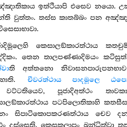
 අඤ්ඤාතිකාය ඉත්ථියාපි එසෙව නයො. උ
’න්ති වුත්තං. තස්ස කාතබ්බං පන අඤ්
ිසෙසාභාවා.
ෙරාදිමූලෙහි කෙසාලඞ්කාරත්ථාය කතච
ද්දිකං. තෙන තාලපණ්ණාදිමයං කටිසු
්වා
ති අත්තනො නිවාසනපාරුපනභාව
 හොති.
චීවරත්ථාය පාදමූලෙ ඨපෙ
පි වට්ටතියෙව, පූජාදිඅත්ථං තාවක
ීසාලඞ්කාරත්ථාය පටපිලොතිකාහි කතස
නං සිපාටිකොපකරණත්ථාය චෙව දන්
ථං දස්සෙති. කෙසකලාපං බන්ධිත්වා ත