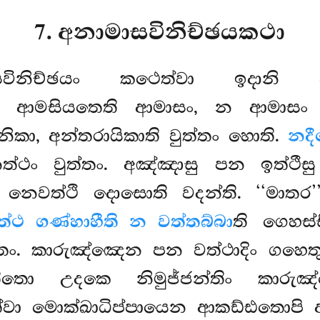
7. අනාමාසවිනිච්ඡයකථා
ංසවිනිච්ඡයං කථෙත්වා ඉදානි අ
ත්ථ ආමසියතෙති ආමාසං, න ආමාස
පනිකා, අන්තරායිකාති වුත්තං හොති.
නද
ත්ථං වුත්තං. අඤ්ඤාසු පන ඉත්ථීස
නෙවත්ථි දොසොති වදන්ති. ‘‘මාතර’
ත්ථ ගණ්හාහීති න වත්තබ්බා
ති ගෙහස්
තං. කාරුඤ්ඤෙන පන වත්ථාදිං ගහෙතුං
්තිතො උදකෙ නිමුජ්ජන්තිං කාර
ත්වා මොක්ඛාධිප්පායෙන ආකඩ්ඪතොපි 