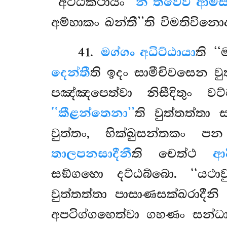
‘‘අට්ඨකථායං
‘න ත්වෙව ආමසි
අම්හාකං ඛන්තී’’ති විමතිවිනොදනි
41
.
මග්ගං අධිට්ඨායා
ති ‘
දෙන්තී
ති ඉදං සාමීචිවසෙන ව
පඤ්ඤපෙත්වා නිසීදිතුං වට
‘‘කීළන්තෙනා’’
ති වුත්තත්තා
වුත්තං, භික්ඛුසන්තකං ප
තාලපනසාදීනී
ති චෙත්ථ
ආද
සඞ්ගහො දට්ඨබ්බො. ‘‘යථා
වුත්තත්තා පාසාණසක්ඛරාදීනි
අපටිග්ගහෙත්වා ගහණං සන්ධ