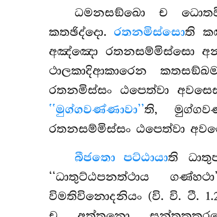
ධමනසඞ්ඛො ච ධොතවි
කතඡිද්දො.
රතනමිස්සො
ති ක
අඤ්ඤො රතනසම්මිස්සො අනා
ථාලකාදිආකාරෙන කතසඞ්ඛමයභ
රතනමිස්සං ඨපෙත්වා අවසෙ
‘‘මුග්ගවණ්ණාවා’’
ති, මුග්ග
රතනසම්මිස්සං ඨපෙත්වා අවසෙ
බීජතො පට්ඨායා
ති ධාත
‘‘ධාතුට්ඨපනත්ථාය ගණ්හථ
විමතිවිනොදනියං (වි. වි. ටී. 
ච අත්තනො සන්තකකරණෙ න