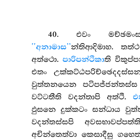
40
. එවං
මච්ඡම
‘‘අනාමාස’’
න්තිආදිමාහ. ත
අත්ථො.
පාරිපන්ථිකා
ති විකුප්
එතං උක්කට්ඨපරිච්ඡෙදදස්සන
වුත්තනයෙන පටිපජ්ජන්තස්ස 
වට්ටතීති වදන්තාපි අත්ථි.
එ
ඵුසනෙ දුක්කටං සන්ධාය වුත්
වදන්තස්සපි අවසභාවප්පත
අචින්තෙත්වා කෙසාදීසු ගහෙ