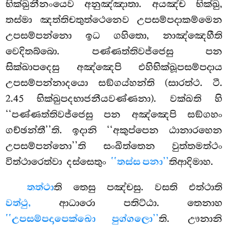
භික්ඛුනීනංයෙව අනුඤ්ඤාතා. අයඤ්ච භික්ඛු,
තස්මා ඤත්තිචතුත්ථෙනෙව උපසම්පදාකම්මෙන
උපසම්පන්නො ඉධ ගහිතො, නාඤ්ඤෙහීති
වෙදිතබ්බො. පණ්ණත්තිවජ්ජෙසු පන
සික්ඛාපදෙසු අඤ්ඤෙපි එහිභික්ඛූපසම්පදාය
උපසම්පන්නාදයො සඞ්ගය්හන්ති (සාරත්ථ. ටී.
2.45 භික්ඛුපදභාජනීයවණ්ණනා). වක්ඛති හි
‘‘පණ්ණත්තිවජ්ජෙසු පන අඤ්ඤෙපි සඞ්ගහං
ගච්ඡන්තී’’ති. ඉදානි ‘‘අකුප්පෙන ඨානාරහෙන
උපසම්පන්නො’’ති සංඛිත්තෙන වුත්තමත්ථං
විත්ථාරෙත්වා දස්සෙතුං
‘‘තස්ස පනා’’
තිආදිමාහ.
තත්ථා
ති තෙසු පඤ්චසු. වසති එත්ථාති
වත්ථු,
ආධාරො පතිට්ඨා. තෙනාහ
‘‘උපසම්පදාපෙක්ඛො පුග්ගලො’’
ති. ඌනානි