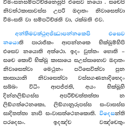
වීමංසනසම්පටිච්ඡනෙසුපි එසෙව නයො
. සචෙපි
නිවත්ථකාසාවස්ස උපරි ඔදාතං නිවාසෙත්වා
වීමංසති වා සම්පටිච්ඡති වා, රක්ඛති එව.
අන්තිමවත්ථුඅජ්ඣාපන්නකෙපි එසෙව
නයො
ති පාරාජිකං ආපන්නකෙ භික්ඛුම්හිපි
එසෙව නයොති අත්ථො. ඉදං වුත්තං හොති –
සචෙ කොචි භික්ඛු කාසායෙ සඋස්සාහොව ඔදාතං
නිවාසෙත්වා
මෙථුනං පටිසෙවිත්වා පුන
කාසායානි නිවාසෙත්වා වස්සගණනාදිභෙදං
සබ්බං විධිං ආපජ්ජති, අයං භික්ඛූහි
දින්නලිඞ්ගස්ස අපරිච්චත්තත්තා න
ලිඞ්ගත්ථෙනකො, ලිඞ්ගානුරූපස්ස සංවාසස්ස
සාදිතත්තා නාපි සංවාසත්ථෙනකොති.
විදෙස
න්ති
පරදෙසං. ඉදඤ්ච වඤ්චෙතුං