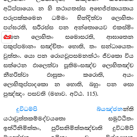
අධිප්පායො. න හි තථාගතස්ස අභෙජ්ජකායතාය
පරූපක්කමෙන ධම්මං භින්දිත්වා ලොහිතං
පග්ඝරති, සරීරස්ස පන අන්තොයෙව එකස්මිං
📜
ඨානෙ ලොහිතං සමොසරති, ආඝාතෙන
පකුප්පමානං සඤ්චිතං හොති, තං සන්ධායෙතං
වුත්තං. යො පන රොගවූපසමනත්ථං ජීවකො විය
සත්ථෙන ඵාලෙත්වා පූතිමංසඤ්ච ලොහිතඤ්ච
නීහරිත්වා ඵාසුකං කරොති, අයං
ලොහිතුප්පාදකො න හොති, බහුං පන සො
පුඤ්ඤං පසවති (මහාව. අට්ඨ. 115).
දුවිධම්පි බ්යඤ්ජන
න්ති
යථාවුත්තකම්මද්වයතො සමුට්ඨිතං
ඉත්ථිනිමිත්තං, පුරිසනිමිත්තඤ්චාති දුවිධම්පි