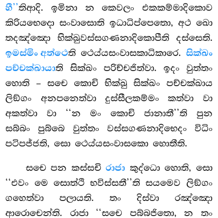
හී’’
තිආදි. ඉමිනා න කෙවලං එකකම්මාදිකොව
කිරියභෙදො සංවාසොති ඉධාධිප්පෙතො, අථ ඛො
තදඤ්ඤො භික්ඛුවස්සගණනාදිකොපීති දස්සෙති.
ඉමස්මිං අත්ථෙ
ති ථෙය්යසංවාසකාධිකාරෙ.
සික්ඛං
පච්චක්ඛායා
ති සික්ඛං පරිච්චජිත්වා. ඉදං වුත්තං
හොති – සචෙ කොචි භික්ඛු සික්ඛං පච්චක්ඛාය
ලිඞ්ගං අනපනෙත්වා දුස්සීලකම්මං කත්වා වා
අකත්වා වා ‘‘න මං කොචි ජානාතී’’ති පුන
සබ්බං පුබ්බෙ වුත්තං වස්සගණනාදිභෙදං විධිං
පටිපජ්ජති, සො ථෙය්යසංවාසකො හොතීති.
සචෙ පන කස්සචි
රාජා
කුද්ධො හොති, සො
‘‘එවං මෙ සොත්ථි භවිස්සතී’’ති සයමෙව ලිඞ්ගං
ගහෙත්වා පලායති. තං දිස්වා රඤ්ඤො
ආරොචෙන්ති. රාජා ‘‘සචෙ පබ්බජිතො, න තං