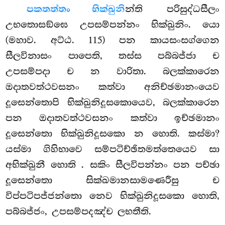
පකතත්තං භික්ඛුනි
න්ති පරිසුද්ධසීලං
උභතොසඞ්ඝෙ උපසම්පන්නං භික්ඛුනිං. යො
(මහාව. අට්ඨ. 115) පන කායසංසග්ගෙන
සීලවිනාසං පාපෙති, තස්ස පබ්බජ්ජා ච
උපසම්පදා ච න වාරිතා. බලක්කාරෙන
ඔදාතවත්ථවසනං කත්වා අනිච්ඡමානංයෙව
දූසෙන්තොපි භික්ඛුනිදූසකොයෙව, බලක්කාරෙන
පන ඔදාතවත්ථවසනං කත්වා ඉච්ඡමානං
දූසෙන්තො භික්ඛුනිදූසකො න හොති. කස්මා?
යස්මා ගිහිභාවෙ සම්පටිච්ඡිතමත්තෙයෙව සා
අභික්ඛුනී හොති
. සකිං සීලවිපන්නං පන පච්ඡා
දූසෙන්තො සික්ඛමානසාමණෙරීසු ච
විප්පටිපජ්ජන්තො නෙව භික්ඛුනිදූසකො හොති,
පබ්බජ්ජං, උපසම්පදඤ්ච ලභතීති.