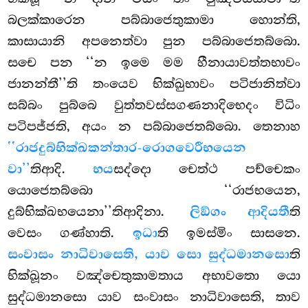
බලක්කාරෙන පබ්බාජෙතුකාමා හොන්ති,
කාසායානි අපනෙත්වා පුන පබ්බාජෙතබ්බො.
සචෙ පන ‘‘න ඉමෙ මම හීනායාවත්තභාවං
ජානන්තී’’ති තංයෙව භික්ඛුභාවං පටිජානිත්වා
සබ්බං පුබ්බෙ වුත්තවස්සගණනාදිභෙදං විධිං
පටිපජ්ජති, අයං න පබ්බාජෙතබ්බො. තෙනාහ
‘‘රාජදුබ්භික්ඛකන්තාර-රොගවෙරීභයෙන
වා’’
තිආදි.
භය
සද්දො චෙත්ථ පච්චෙකං
යොජෙතබ්බො ‘‘රාජභයෙන,
දුබ්භික්ඛභයෙනා’’තිආදිනා.
ලිඞ්ගං ආදියතී
ති
වෙසං ගණ්හාති.
ඉධා
ති ඉමස්මිං සාසනෙ.
සංවාසං නාධිවාසෙති, යාව සො සුද්ධමානසො
ති
භික්ඛූනං වඤ්චෙතුකාමතාය අභාවතො යො
සුද්ධමානසො යාව සංවාසං නාධිවාසෙති, තාව