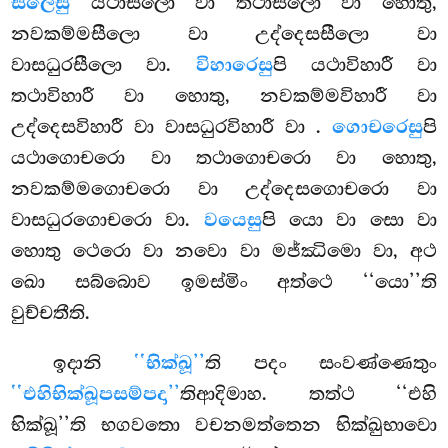
සීලෙසු
යථාසීලො වා තථාසීලො වා හොතු,
නවකම්මසීලො වා උද්දෙසසීලො වා
වාසධුරසීලො වා.
විහාරෙසු
පි යථාවිහාරී වා
තථාවිහාරී වා
හොතු, නවකම්මවිහාරී වා
උද්දෙසවිහාරී වා වාසධුරවිහාරී වා
.
ගොචරෙසු
පි
යථාගොචරො වා තථාගොචරො වා හොතු,
නවකම්මගොචරො වා උද්දෙසගොචරො වා
වාසධුරගොචරො වා.
වයෙසු
පි යො වා සො වා
හොතු ථෙරො වා නවො වා මජ්ඣිමො වා, අථ
ඛො සබ්බොව ඉමස්මිං අත්ථෙ ‘‘යො’’ති
වුච්චතීති.
ඉදානි
‘‘භික්ඛූ’’
ති පදං සංවණ්ණෙතුං
‘‘එහිභික්ඛූපසම්පදා’’
තිආදිමාහ. තත්ථ ‘‘එහි
භික්ඛූ’’ති භගවතො වචනමත්තෙන භික්ඛුභාවො