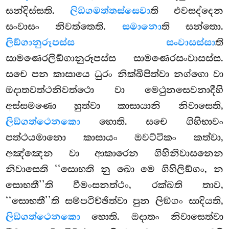
සන්දිස්සති.
ලිඞ්ගමත්තස්සෙවා
ති එවසද්දෙන
සංවාසං නිවත්තෙති.
සමානො
ති සන්තො.
ලිඞ්ගානුරූපස්ස සංවාසස්සා
ති
සාමණෙරලිඞ්ගානුරූපස්ස සාමණෙරසංවාසස්ස.
සචෙ පන කාසායෙ ධුරං නික්ඛිපිත්වා නග්ගො වා
ඔදාතවත්ථනිවත්ථො වා මෙථුනසෙවනාදීහි
අස්සමණො හුත්වා කාසායානි නිවාසෙති,
ලිඞ්ගත්ථෙනකො
හොති. සචෙ ගිහිභාවං
පත්ථයමානො කාසායං ඔවට්ටිකං කත්වා,
අඤ්ඤෙන වා ආකාරෙන ගිහිනිවාසනෙන
නිවාසෙති ‘‘සොභති නු ඛො මෙ ගිහිලිඞ්ගං, න
සොභතී’’ති වීමංසනත්ථං, රක්ඛති තාව,
‘‘සොභතී’’ති සම්පටිච්ඡිත්වා පුන ලිඞ්ගං සාදියති,
ලිඞ්ගත්ථෙනකො
හොති. ඔදාතං නිවාසෙත්වා