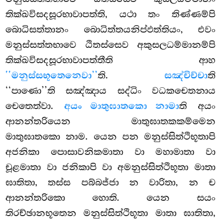
තික්ඛවිසදසූරභාවාපත්ති, යථා තං තිණ්ණම්පි
බොධිසත්තානං බොධිත්තයනිප්ඵත්තියං, එවං
මනුස්සත්තභාවෙ ඨිතස්සෙව අකුසලධම්මානම්පි
තික්ඛවිසදසූරභාවාපත්තීති ආහ
‘‘මනුස්සභූතෙනෙවා’’
ති.
සඤ්චිච්චා
ති
‘‘පාණො’’ති සඤ්ඤාය සද්ධිං වධකචෙතනාය
චෙතෙත්වා.
අයං මාතුඝාතකො නාමා
ති අයං
ආනන්තරියෙන මාතුඝාතකකම්මෙන
මාතුඝාතකො නාම. යෙන පන මනුස්සිත්ථිභූතාපි
අජනිකා පොසාවනිකමාතා වා මහාමාතා වා
චූළමාතා වා ජනිකාපි වා අමනුස්සිත්ථිභූතා මාතා
ඝාතිතා, තස්ස පබ්බජ්ජා න වාරිතා, න ච
ආනන්තරිකො හොති. යෙන සයං
තිරච්ඡානභූතෙන මනුස්සිත්ථිභූතා
මාතා ඝාතිතා,