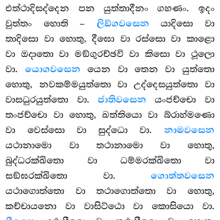
එත්ථාදිසද්දෙන පන යුත්තාදීනං ගහණං. ඉදං
වුත්තං හොති –
ලිඞ්ගවසෙන
යාදිසො වා
තාදිසො වා හොතු, දීඝො වා රස්සො වා කාළො
වා ඔදාතො වා මඞ්ගුරච්ඡවි වා කිසො වා ථූලො
වා.
යොගවසෙන
යෙන වා තෙන වා යුත්තො
හොතු, නවකම්මයුත්තො වා උද්දෙසයුත්තො වා
වාසධුරයුත්තො වා.
ජාතිවසෙන
යංජච්චො වා
තංජච්චො වා හොතු, ඛත්තියො වා බ්රාහ්මණො
වා වෙස්සො වා සුද්ධො වා.
නාමවසෙන
යථානාමො වා තථානාමො වා හොතු,
බුද්ධරක්ඛිතො වා ධම්මරක්ඛිතො වා
සඞ්ඝරක්ඛිතො වා.
ගොත්තවසෙන
යථාගොත්තො වා තථාගොත්තො වා හොතු,
කච්චායනො වා වාසිට්ඨො වා කොසියො වා.