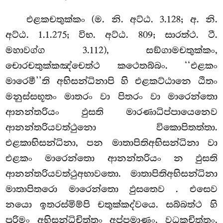
එළකචතුක්කං (ම. නි. අට්ඨ. 3.128; අ. නි.
අට්ඨ. 1.1.275; විභ. අට්ඨ. 809; සාරත්ථ. ටී.
මහාවග්ග 3.112), සඞ්ගාමචතුක්කං,
චොරචතුක්කඤ්චෙත්ථ කථෙතබ්බං. ‘‘එළකං
මාරෙමී’’ති අභිසන්ධිනාපි හි එළකට්ඨානෙ ඨිතං
මනුස්සභූතං මාතරං වා පිතරං වා මාරෙන්තො
ආනන්තරියං ඵුසති මාරණාධිප්පායෙනෙව
ආනන්තරියවත්ථුනො විකොපිතත්තා.
එළකාභිසන්ධිනා, පන මාතාපිතිඅභිසන්ධිනා වා
එළකං මාරෙන්තො ආනන්තරියං න ඵුසති
ආනන්තරියවත්ථුඅභාවතො. මාතාපිතිඅභිසන්ධිනා
මාතාපිතරො මාරෙන්තො ඵුසතෙව
. එසෙව
නයො ඉතරස්මිම්පි චතුක්කද්වයෙ. සබ්බත්ථ හි
පුරිමං අභිසන්ධිචිත්තං අප්පමාණං, වධකචිත්තං,