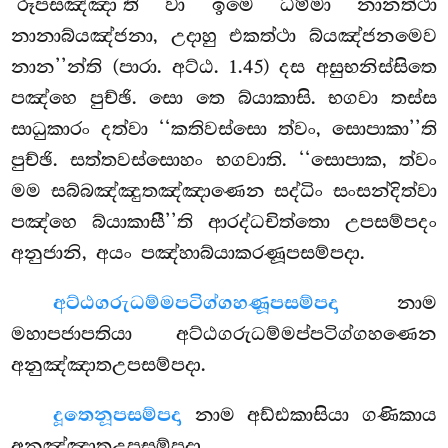
‘රූපසඤ්ඤා’ති වා ඉමෙ ධම්මා නානත්ථා
නානාබ්යඤ්ජනා, උදාහු එකත්ථා බ්යඤ්ජනමෙව
නාන’’න්ති (පාරා. අට්ඨ. 1.45) දස අසුභනිස්සිතෙ
පඤ්හෙ පුච්ඡි. සො තෙ බ්යාකාසි. භගවා තස්ස
සාධුකාරං දත්වා ‘‘කතිවස්සො ත්වං, සොපාකා’’ති
පුච්ඡි. සත්තවස්සොහං භගවාති. ‘‘සොපාක, ත්වං
මම සබ්බඤ්ඤුතඤ්ඤාණෙන සද්ධිං සංසන්දිත්වා
පඤ්හෙ බ්යාකාසී’’ති ආරද්ධචිත්තො උපසම්පදං
අනුජානි, අයං පඤ්හාබ්යාකරණූපසම්පදා.
අට්ඨගරුධම්මපටිග්ගහණූපසම්පදා
නාම
මහාපජාපතියා අට්ඨගරුධම්මප්පටිග්ගහණෙන
අනුඤ්ඤාතඋපසම්පදා.
දූතෙනූපසම්පදා
නාම අඩ්ඪකාසියා ගණිකාය
අනුඤ්ඤාතඋපසම්පදා.