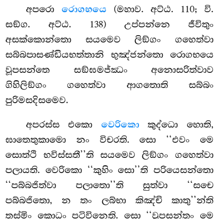
අපරො
රොගභයෙ
(මහාව. අට්ඨ. 110; වි.
සඞ්ග. අට්ඨ. 138) උප්පන්නෙ ජීවිතුං
අසක්කොන්තො සයමෙව ලිඞ්ගං ගහෙත්වා
සබ්බපාසණ්ඩියභත්තානි භුඤ්ජන්තො රොගභයෙ
වූපසන්තෙ සඞ්ඝමජ්ඣං අනොසරිත්වාව
ගිහිලිඞ්ගං ගහෙත්වා ආගතොති සබ්බං
පුරිමසදිසමෙව.
අපරස්ස එකො
වෙරිකො
කුද්ධො හොති,
ඝාතෙතුකාමො නං විචරති. සො ‘‘එවං මෙ
සොත්ථි භවිස්සතී’’ති සයමෙව ලිඞ්ගං ගහෙත්වා
පලායති. වෙරිකො ‘‘කුහිං සො’’ති පරියෙසන්තො
‘‘පබ්බජිත්වා පලාතො’’ති සුත්වා ‘‘සචෙ
පබ්බජිතො, න තං ලබ්භා කිඤ්චි කාතු’’න්ති
තස්මිං කොධං පටිවිනෙති. සො ‘‘වූපසන්තං මෙ