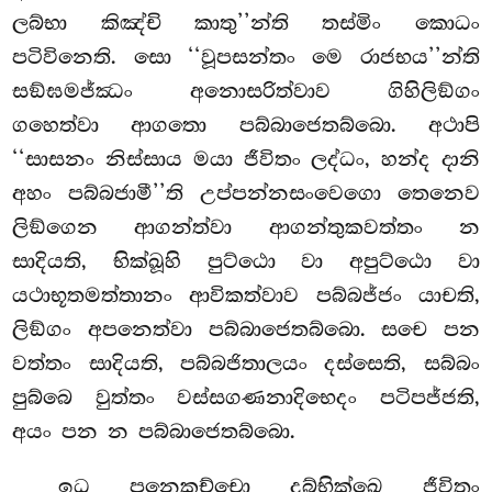
ලබ්භා කිඤ්චි කාතු’’න්ති තස්මිං කොධං
පටිවිනෙති. සො ‘‘වූපසන්තං මෙ රාජභය’’න්ති
සඞ්ඝමජ්ඣං අනොසරිත්වාව
ගිහිලිඞ්ගං
ගහෙත්වා ආගතො පබ්බාජෙතබ්බො. අථාපි
‘‘සාසනං නිස්සාය මයා ජීවිතං ලද්ධං, හන්ද දානි
අහං පබ්බජාමී’’ති උප්පන්නසංවෙගො තෙනෙව
ලිඞ්ගෙන ආගන්ත්වා ආගන්තුකවත්තං න
සාදියති, භික්ඛූහි පුට්ඨො වා අපුට්ඨො වා
යථාභූතමත්තානං ආවිකත්වාව පබ්බජ්ජං යාචති,
ලිඞ්ගං අපනෙත්වා පබ්බාජෙතබ්බො. සචෙ පන
වත්තං සාදියති, පබ්බජිතාලයං දස්සෙති, සබ්බං
පුබ්බෙ වුත්තං වස්සගණනාදිභෙදං පටිපජ්ජති,
අයං පන න පබ්බාජෙතබ්බො.
ඉධ පනෙකච්චො දුබ්භික්ඛෙ ජීවිතුං