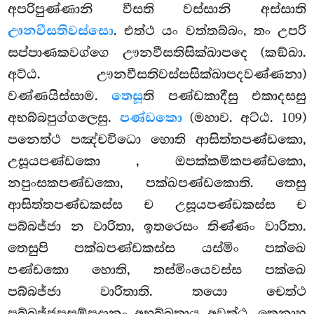
අපරිපුණ්ණානි වීසති වස්සානි අස්සාති
ඌනවීසතිවස්සො
. එත්ථ යං වත්තබ්බං, තං උපරි
සප්පාණකවග්ගෙ ඌනවීසතිසික්ඛාපදෙ (කඞ්ඛා.
අට්ඨ. ඌනවීසතිවස්සසික්ඛාපදවණ්ණනා)
වණ්ණයිස්සාම.
තෙසූ
ති පණ්ඩකාදීසු එකාදසසු
අභබ්බපුග්ගලෙසු.
පණ්ඩකො
(මහාව. අට්ඨ. 109)
පනෙත්ථ පඤ්චවිධො හොති ආසිත්තපණ්ඩකො,
උසූයපණ්ඩකො
, ඔපක්කමිකපණ්ඩකො,
නපුංසකපණ්ඩකො, පක්ඛපණ්ඩකොති. තෙසු
ආසිත්තපණ්ඩකස්ස ච උසූයපණ්ඩකස්ස
ච
පබ්බජ්ජා න වාරිතා, ඉතරෙසං තිණ්ණං වාරිතා.
තෙසුපි පක්ඛපණ්ඩකස්ස යස්මිං පක්ඛෙ
පණ්ඩකො හොති, තස්මිංයෙවස්ස පක්ඛෙ
පබ්බජ්ජා වාරිතාති. තයො චෙත්ථ
පබ්බජ්ජූපසම්පදානං අභබ්බතාය අවත්ථූ. තෙනාහ