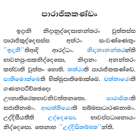
පාරාජිකකණ්ඩං
ඉදානි
නිදානුද්දෙසානන්තරං වුත්තස්ස
පාරාජිකුද්දෙසස්ස අත්ථං සංවණ්ණෙතුං
‘‘ඉදානී’’
තිආදි ආරද්ධං.
නිදානානන්තර
න්ති
භාවනපුංසකනිද්දෙසො, නිදානං අනන්තරං
කත්වාති වුත්තං හොති.
තත්ථා
ති පාරාජිකකණ්ඩෙ.
පාතිමොක්ඛෙ
ති භික්ඛුපාතිමොක්ඛෙ.
චත්තාරො
ති
ගණනපරිච්ඡෙදො
ඌනාතිරෙකභාවනිවත්තනතො.
පාරාජිකා
ති
සජාතිනාමං.
ආපත්තියො
ති සබ්බසාධාරණනාමං.
උද්දිසීයතීති
උද්දෙසො
. භාවප්පධානොයං
නිද්දෙසො. තෙනාහ
‘‘උද්දිසිතබ්බත’’
න්ති.