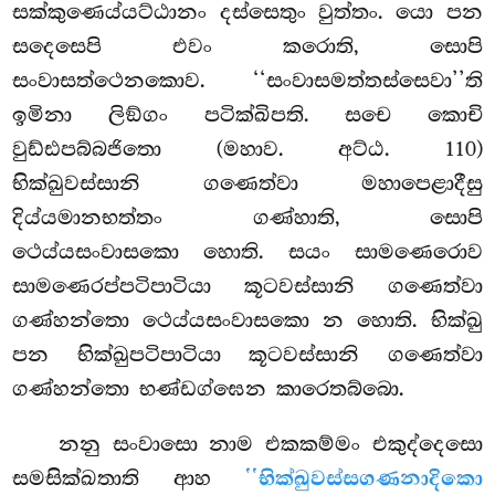
සක්කුණෙය්යට්ඨානං දස්සෙතුං වුත්තං. යො පන
සදෙසෙපි එවං කරොති, සොපි
සංවාසත්ථෙනකොව. ‘‘සංවාසමත්තස්සෙවා’’ති
ඉමිනා ලිඞ්ගං පටික්ඛිපති. සචෙ කොචි
වුඩ්ඪපබ්බජිතො (මහාව. අට්ඨ. 110)
භික්ඛුවස්සානි ගණෙත්වා මහාපෙළාදීසු
දිය්යමානභත්තං ගණ්හාති, සොපි
ථෙය්යසංවාසකො හොති. සයං සාමණෙරොව
සාමණෙරප්පටිපාටියා කූටවස්සානි ගණෙත්වා
ගණ්හන්තො ථෙය්යසංවාසකො න හොති. භික්ඛු
පන භික්ඛුපටිපාටියා කූටවස්සානි ගණෙත්වා
ගණ්හන්තො භණ්ඩග්ඝෙන කාරෙතබ්බො.
නනු සංවාසො නාම එකකම්මං එකුද්දෙසො
සමසික්ඛතාති ආහ
‘‘භික්ඛුවස්සගණනාදිකො