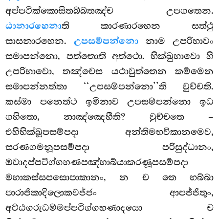
අප්පටික්කොසිතබ්බතඤ්ච උපගතෙන.
ඨානාරහෙනා
ති කාරණාරහෙන සත්ථු
සාසනාරහෙන.
උපසම්පන්නො
නාම උපරිභාවං
සමාපන්නො, පත්තොති අත්ථො. භික්ඛුභාවො හි
උපරිභාවො, තඤ්චෙස යථාවුත්තෙන කම්මෙන
සමාපන්නත්තා ‘‘උපසම්පන්නො’’ති වුච්චති.
කස්මා පනෙත්ථ ඉමිනාව උපසම්පන්නො ඉධ
ගහිතො, නාඤ්ඤෙහීති? වුච්චතෙ –
එහිභික්ඛූපසම්පදා අන්තිමභවිකානමෙව,
සරණගමනූපසම්පදා පරිසුද්ධානං,
ඔවාදප්පටිග්ගහණපඤ්හාබ්යාකරණූපසම්පදා
මහාකස්සපසොපාකානං, න ච තෙ භබ්බා
පාරාජිකාදිලොකවජ්ජං ආපජ්ජිතුං,
අට්ඨගරුධම්මප්පටිග්ගහණාදයො ච