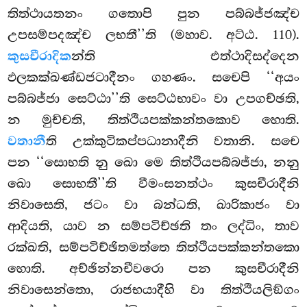
තිත්ථායතනං ගතොපි පුන පබ්බජ්ජඤ්ච
උපසම්පදඤ්ච ලභතී’’ති (මහාව. අට්ඨ. 110).
කුසචීරාදික
න්ති එත්ථාදිසද්දෙන
ඵලකක්ඛණ්ඩජටාදීනං ගහණං. සචෙපි ‘‘අයං
පබ්බජ්ජා සෙට්ඨා’’ති සෙට්ඨභාවං වා උපගච්ඡති,
න මුච්චති, තිත්ථියපක්කන්තකොව හොති.
වතානී
ති උක්කුටිකප්පධානාදීනි වතානි. සචෙ
පන ‘‘සොභති නු ඛො මෙ තිත්ථියපබ්බජ්ජා, නනු
ඛො සොභතී’’ති වීමංසනත්ථං කුසචීරාදීනි
නිවාසෙති, ජටං වා බන්ධති, ඛාරිකාජං වා
ආදියති, යාව න සම්පටිච්ඡති තං ලද්ධිං, තාව
රක්ඛති, සම්පටිච්ඡිතමත්තෙ තිත්ථියපක්කන්තකො
හොති. අච්ඡින්නචීවරො පන කුසචීරාදීනි
නිවාසෙන්තො, රාජභයාදීහි වා තිත්ථියලිඞ්ගං