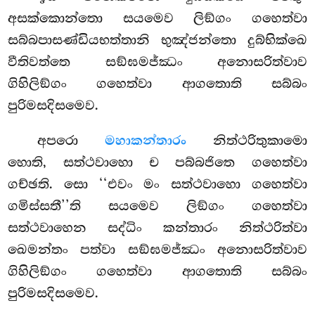
අසක්කොන්තො සයමෙව ලිඞ්ගං ගහෙත්වා
සබ්බපාසණ්ඩියභත්තානි
භුඤ්ජන්තො දුබ්භික්ඛෙ
වීතිවත්තෙ සඞ්ඝමජ්ඣං අනොසරිත්වාව
ගිහිලිඞ්ගං ගහෙත්වා ආගතොති සබ්බං
පුරිමසදිසමෙව.
අපරො
මහාකන්තාරං
නිත්ථරිතුකාමො
හොති, සත්ථවාහො ච පබ්බජිතෙ ගහෙත්වා
ගච්ඡති. සො ‘‘එවං මං සත්ථවාහො ගහෙත්වා
ගමිස්සතී’’ති සයමෙව ලිඞ්ගං ගහෙත්වා
සත්ථවාහෙන සද්ධිං කන්තාරං නිත්ථරිත්වා
ඛෙමන්තං පත්වා සඞ්ඝමජ්ඣං අනොසරිත්වාව
ගිහිලිඞ්ගං ගහෙත්වා ආගතොති සබ්බං
පුරිමසදිසමෙව.