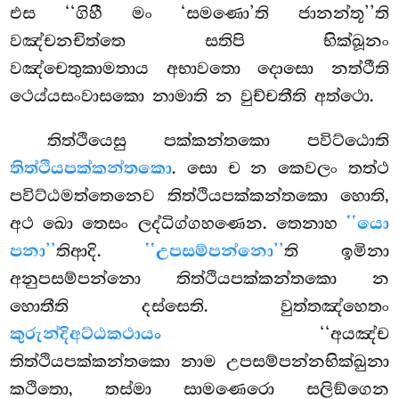
එස ‘‘ගිහී මං
‘සමණො’ති ජානන්තූ’’ති
වඤ්චනචිත්තෙ සතිපි භික්ඛූනං
වඤ්චෙතුකාමතාය අභාවතො දොසො නත්ථීති
ථෙය්යසංවාසකො නාමාති න වුච්චතීති අත්ථො.
තිත්ථියෙසු පක්කන්තකො පවිට්ඨොති
තිත්ථියපක්කන්තකො
. සො ච න කෙවලං තත්ථ
පවිට්ඨමත්තෙනෙව තිත්ථියපක්කන්තකො හොති,
අථ ඛො තෙසං ලද්ධිග්ගහණෙන. තෙනාහ
‘‘යො
පනා’’
තිආදි.
‘‘උපසම්පන්නො’’
ති ඉමිනා
අනුපසම්පන්නො තිත්ථියපක්කන්තකො න
හොතීති දස්සෙති. වුත්තඤ්හෙතං
කුරුන්දිඅට්ඨකථායං
‘‘අයඤ්ච
තිත්ථියපක්කන්තකො නාම උපසම්පන්නභික්ඛුනා
කථිතො, තස්මා සාමණෙරො සලිඞ්ගෙන