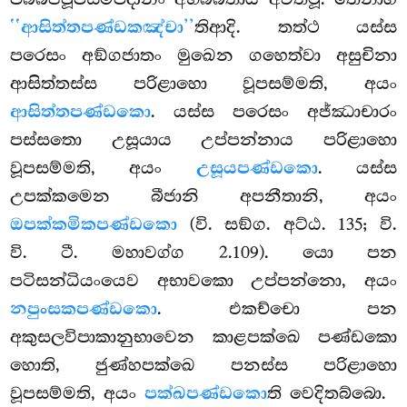
‘‘ආසිත්තපණ්ඩකඤ්චා’’
තිආදි. තත්ථ යස්ස
පරෙසං අඞ්ගජාතං මුඛෙන ගහෙත්වා අසුචිනා
ආසිත්තස්ස පරිළාහො වූපසම්මති, අයං
ආසිත්තපණ්ඩකො
. යස්ස පරෙසං අජ්ඣාචාරං
පස්සතො උසූයාය උප්පන්නාය පරිළාහො
වූපසම්මති, අයං
උසූයපණ්ඩකො
. යස්ස
උපක්කමෙන බීජානි අපනීතානි, අයං
ඔපක්කමිකපණ්ඩකො
(වි. සඞ්ග. අට්ඨ. 135; වි.
වි. ටී. මහාවග්ග 2.109). යො පන
පටිසන්ධියංයෙව අභාවකො උප්පන්නො, අයං
නපුංසකපණ්ඩකො
. එකච්චො පන
අකුසලවිපාකානුභාවෙන කාළපක්ඛෙ පණ්ඩකො
හොති, ජුණ්හපක්ඛෙ පනස්ස පරිළාහො
වූපසම්මති, අයං
පක්ඛපණ්ඩකො
ති වෙදිතබ්බො.