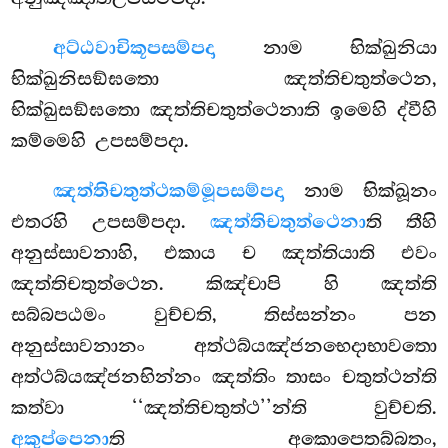
අට්ඨවාචිකූපසම්පදා
නාම භික්ඛුනියා
භික්ඛුනිසඞ්ඝතො ඤත්තිචතුත්ථෙන,
භික්ඛුසඞ්ඝතො ඤත්තිචතුත්ථෙනාති ඉමෙහි ද්වීහි
කම්මෙහි උපසම්පදා.
ඤත්තිචතුත්ථකම්මූපසම්පදා
නාම භික්ඛූනං
එතරහි උපසම්පදා.
ඤත්තිචතුත්ථෙනා
ති තීහි
අනුස්සාවනාහි, එකාය ච ඤත්තියාති එවං
ඤත්තිචතුත්ථෙන. කිඤ්චාපි හි ඤත්ති
සබ්බපඨමං වුච්චති, තිස්සන්නං පන
අනුස්සාවනානං අත්ථබ්යඤ්ජනභෙදාභාවතො
අත්ථබ්යඤ්ජනභින්නං ඤත්තිං තාසං චතුත්ථන්ති
කත්වා ‘‘ඤත්තිචතුත්ථ’’න්ති වුච්චති.
අකුප්පෙනා
ති අකොපෙතබ්බතං,