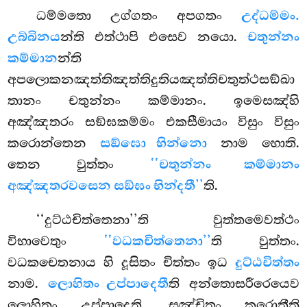
ධම්මතො උග්ගතං අපගතං
උද්ධම්මං.
උබ්බිනය
න්ති එත්ථාපි එසෙව නයො.
චතුන්නං
කම්මාන
න්ති
අපලොකනඤත්තිඤත්තිදුතියඤත්තිචතුත්ථසඞ්ඛා
තානං චතුන්නං කම්මානං. ඉමෙසඤ්හි
අඤ්ඤතරං සඞ්ඝකම්මං එකසීමායං විසුං විසුං
කරොන්තෙන
සඞ්ඝො භින්නො
නාම හොති.
තෙන වුත්තං
‘‘චතුන්නං කම්මානං
අඤ්ඤතරවසෙන සඞ්ඝං භින්දතී’’
ති.
‘‘දුට්ඨචිත්තෙනා’’ති වුත්තමෙවත්ථං
විභාවෙතුං
‘‘වධකචිත්තෙනා’’
ති වුත්තං.
වධකචෙතනාය හි දූසිතං චිත්තං ඉධ
දුට්ඨචිත්තං
නාම.
ලොහිතං උප්පාදෙතී
ති අන්තොසරීරෙයෙව
ලොහිතං උප්පාදෙති, සඤ්චිතං කරොතීති