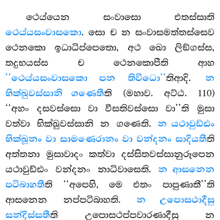
ථෙය්යෙන සංවාසො එතස්සාති
ථෙය්යසංවාසකො
. සො ච න සංවාසමත්තස්සෙව
ථෙනකො ඉධාධිප්පෙතො, අථ ඛො ලිඞ්ගස්ස,
තදුභයස්ස ච ථෙනකොපීති ආහ
‘‘ථෙය්යසංවාසකො පන තිවිධො’’
තිආදි.
න
භික්ඛුවස්සානි ගණෙතී
ති (මහාව. අට්ඨ. 110)
‘‘අහං දසවස්සො වා වීසතිවස්සො වා’’ති මුසා
වත්වා භික්ඛුවස්සානි න ගණෙති.
න යථාවුඩ්ඪං
භික්ඛූනං වා සාමණෙරානං වා වන්දනං සාදියතී
ති
අත්තනා මුසාවාදං කත්වා දස්සිතවස්සානුරූපෙන
යථාවුඩ්ඪං වන්දනං නාධිවාසෙති.
න ආසනෙන
පටිබාහතී
ති ‘‘අපෙහි, මෙ එතං පාපුණාතී’’ති
ආසනෙන නප්පටිබාහති.
න උපොසථාදීසු
සන්දිස්සතී
ති උපොසථප්පවාරණාදීසු න