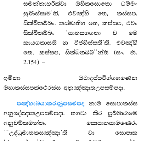
සමන්නාහරිත්වා ඔහිතසොතො ධම්මං
සුණිස්සාමී’ති, එවඤ්හි තෙ, කස්සප,
සික්ඛිතබ්බං. තස්මාතිහ තෙ, කස්සප, එවං
සික්ඛිතබ්බං ‘සාතසහගතා ච මෙ
කායගතාසති න විජහිස්සතී’ති, එවඤ්හි
තෙ, කස්සප, සික්ඛිතබ්බ’’න්ති (සං. නි.
2.154) –
ඉමිනා ඔවාදප්පටිග්ගහණෙන
මහාකස්සපත්ථෙරස්ස අනුඤ්ඤාතඋපසම්පදා.
පඤ්හාබ්යාකරණූපසම්පදා
නාම සොපාකස්ස
අනුඤ්ඤාතඋපසම්පදා. භගවා කිර පුබ්බාරාමෙ
අනුචඞ්කමන්තං සොපාකසාමණෙරං
‘‘‘උද්ධුමාතකසඤ්ඤා’ති වා සොපාක