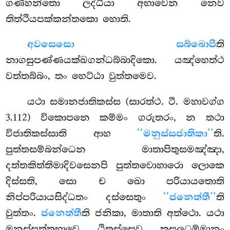
ගණ්හන්තො ලද්ධියා අභාවෙන නෙව
තිත්ථියපක්කන්තකො හොති.
අවසෙසො සබ්බොපී
ති
නාගසුපණ්ණයක්ඛගන්ධබ්බාදිකො. යඤ්හෙත්ථ
වත්තබ්බං, තං හෙට්ඨා වුත්තමෙව.
යථා
සමානජාතිකස්ස (සාරත්ථ. ටී. මහාවග්ග
3.112) විකොපනෙ කම්මං ගරුතරං, න තථා
විජාතිකස්සාති ආහ
‘‘මනුස්සජාතිකා’’
ති.
පුත්තසම්බන්ධෙන මාතාපිතුසමඤ්ඤා,
දත්තකිත්තිමාදිවසෙනපි පුත්තවොහාරො ලොකෙ
දිස්සති, සො ච ඛො පරියායතොති
නිප්පරියායසිද්ධතං දස්සෙතුං
‘‘ජනෙත්තී’’
ති
වුත්තං.
ජනෙත්තී
ති ජනිකා, මාතාති අත්ථො. යථා
මනුස්සත්තභාවෙ ඨිතස්සෙව කුසලධම්මානං