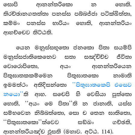
සොපි ආනන්තරිකො න හොති.
තිරච්ඡානගතත්තා පනස්ස පබ්බජ්ජා පටික්ඛිත්තා,
කම්මං පනස්ස භාරියං හොති, ආනන්තරියං
ආහච්චෙව තිට්ඨති.
යෙන මනුස්සභූතො ජනකො පිතා සයම්පි
මනුස්සජාතිකෙනෙව සතා සඤ්චිච්ච ජීවිතා
වොරොපිතො, අයං ආනන්තරියෙන
පිතුඝාතකකම්මෙන පිතුඝාතකො නාමාති
ඉමමත්ථං අතිදිසන්තො
‘‘පිතුඝාතකෙපි එසෙව
නයො’’
ති ආහ. සචෙපි හි වෙසියා පුත්තො
හොති, ‘‘අයං මෙ පිතා’’ති න ජානාති, යස්ස
සම්භවෙන නිබ්බත්තො, සො ච තෙන ඝාතිතො,
‘‘පිතුඝාතකො’’ත්වෙව සඞ්ඛං ගච්ඡති,
ආනන්තරියඤ්ච ඵුසති (මහාව. අට්ඨ. 114).