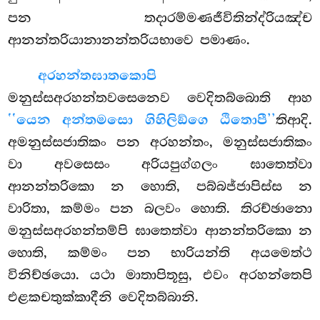
පන තදාරම්මණජීවිතින්ද්රියඤ්ච
ආනන්තරියානානන්තරියභාවෙ පමාණං.
අරහන්තඝාතකොපි
මනුස්සඅරහන්තවසෙනෙව වෙදිතබ්බොති ආහ
‘‘යෙන අන්තමසො ගිහිලිඞ්ගෙ ඨිතොපී’’
තිආදි.
අමනුස්සජාතිකං පන අරහන්තං, මනුස්සජාතිකං
වා අවසෙසං අරියපුග්ගලං ඝාතෙත්වා
ආනන්තරිකො න හොති, පබ්බජ්ජාපිස්ස න
වාරිතා, කම්මං පන බලවං හොති. තිරච්ඡානො
මනුස්සඅරහන්තම්පි ඝාතෙත්වා ආනන්තරිකො න
හොති, කම්මං පන භාරියන්ති අයමෙත්ථ
විනිච්ඡයො. යථා මාතාපිතූසු, එවං අරහන්තෙපි
එළකචතුක්කාදීනි වෙදිතබ්බානි.