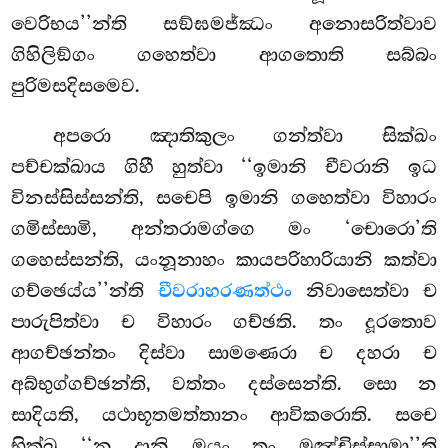
වෙරිභය’’න්ති සඞ්ඝමජ්ඣං අනොසරිත්වාව
ගිහිලිඞ්ගං ගහෙත්වා ආගතොති සබ්බං
පුරිමසදිසමෙව.
අපරො ඤාතිකුලං ගන්ත්වා සික්ඛං
පච්චක්ඛාය ගිහී හුත්වා ‘‘ඉමානි චීවරානි ඉධ
විනස්සිස්සන්ති, සචෙපි ඉමානි ගහෙත්වා විහාරං
ගමිස්සාමි, අන්තරාමග්ගෙ මං ‘චොරො’ති
ගහෙස්සන්ති, යංනූනාහං කායපරිහාරියානි කත්වා
ගච්ඡෙය්ය’’න්ති
චීවරාහරණත්ථං
නිවාසෙත්වා ච
පාරුපිත්වා ච විහාරං ගච්ඡති. තං දූරතොව
ආගච්ඡන්තං දිස්වා සාමණෙරා ච දහරා ච
අබ්භුග්ගච්ඡන්ති, වත්තං
දස්සෙන්ති. සො න
සාදියති, යථාභූතමත්තානං ආවිකරොති. සචෙ
භික්ඛූ ‘‘න දානි මයං තං මුඤ්චිස්සාමා’’ති