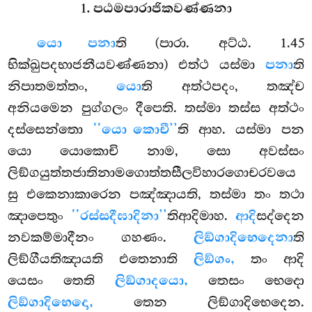
1. පඨමපාරාජිකවණ්ණනා
යො පනා
ති (පාරා. අට්ඨ. 1.45
භික්ඛුපදභාජනීයවණ්ණනා) එත්ථ යස්මා
පනා
ති
නිපාතමත්තං,
යො
ති අත්ථපදං, තඤ්ච
අනියමෙන පුග්ගලං දීපෙති. තස්මා තස්ස අත්ථං
දස්සෙන්තො
‘‘යො කොචී’’
ති ආහ. යස්මා පන
යො යොකොචි නාම, සො අවස්සං
ලිඞ්ගයුත්තජාතිනාමගොත්තසීලවිහාරගොචරවයෙ
සු එකෙනාකාරෙන පඤ්ඤායති, තස්මා තං තථා
ඤාපෙතුං
‘‘රස්සදීඝාදිනා’’
තිආදිමාහ.
ආදි
සද්දෙන
නවකම්මාදීනං ගහණං.
ලිඞ්ගාදිභෙදෙනා
ති
ලිඞ්ගීයතිඤායති එතෙනාති
ලිඞ්ගං,
තං ආදි
යෙසං තෙති
ලිඞ්ගාදයො,
තෙසං භෙදො
ලිඞ්ගාදිභෙදො,
තෙන ලිඞ්ගාදිභෙදෙන.