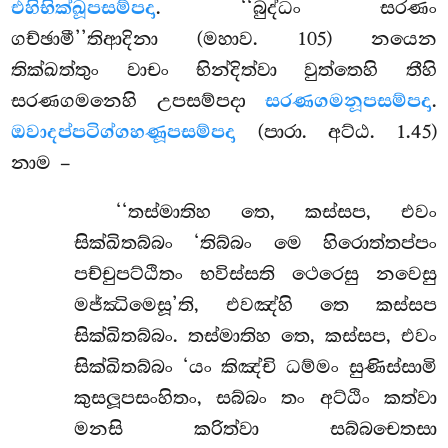
එහිභික්ඛූපසම්පදා
. ‘‘බුද්ධං සරණං
ගච්ඡාමී’’තිආදිනා (මහාව. 105) නයෙන
තික්ඛත්තුං වාචං භින්දිත්වා වුත්තෙහි තීහි
සරණගමනෙහි උපසම්පදා
සරණගමනූපසම්පදා
.
ඔවාදප්පටිග්ගහණූපසම්පදා
(පාරා. අට්ඨ. 1.45)
නාම –
‘‘තස්මාතිහ තෙ, කස්සප, එවං
සික්ඛිතබ්බං ‘තිබ්බං මෙ හිරොත්තප්පං
පච්චුපට්ඨිතං භවිස්සති ථෙරෙසු නවෙසු
මජ්ඣිමෙසූ’ති, එවඤ්හි තෙ කස්සප
සික්ඛිතබ්බං. තස්මාතිහ තෙ, කස්සප, එවං
සික්ඛිතබ්බං ‘යං කිඤ්චි ධම්මං සුණිස්සාමි
කුසලූපසංහිතං, සබ්බං තං අට්ඨිං කත්වා
මනසි කරිත්වා සබ්බචෙතසා