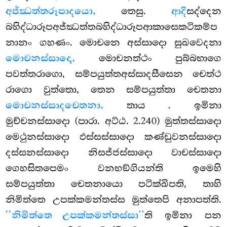
අජ්ඣත්තරූපාදයො,
තෙසු.
ආදි
සද්දෙන
බහිද්ධාරූපඅජ්ඣත්තබහිද්ධාරූපආකාසෙකටිකම්ප
නානං
ගහණං. මොචනෙ අස්සාදො සුඛවෙදනා
මොචනස්සාදො,
මොචනත්ථං පුබ්බභාගෙ
පවත්තරාගො, සම්පයුත්තඅස්සාදසීසෙන චෙත්ථ
රාගො වුත්තො, තෙන සම්පයුත්තා චෙතනා
මොචනස්සාදචෙතනා,
තාය
. ඉමිනා
මුච්චනස්සාදො (පාරා. අට්ඨ. 2.240) මුත්තස්සාදො
මෙථුනස්සාදො ඵස්සස්සාදො කණ්ඩුවනස්සාදො
දස්සනස්සාදො නිසජ්ජස්සාදො වාචස්සාදො
ගෙහසිතපෙමං වනභඞ්ගියන්ති ඉමෙහි
සම්පයුත්තා චෙතනායො පටික්ඛිපති, තාහි
නිමිත්තෙ උපක්කමන්තස්ස මුත්තෙපි අනාපත්ති.
‘‘නිමිත්තෙ උපක්කමන්තස්සා’’
ති ඉමිනා පන