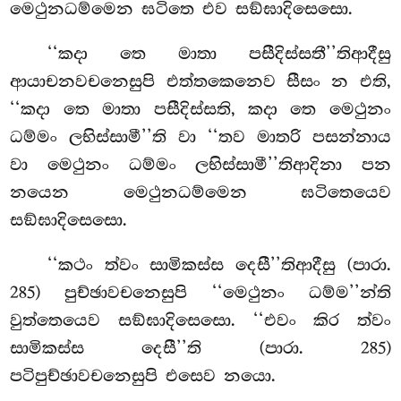
මෙථුනධම්මෙන ඝටිතෙ එව සඞ්ඝාදිසෙසො.
‘‘කදා තෙ මාතා පසීදිස්සතී’’තිආදීසු
ආයාචනවචනෙසුපි එත්තකෙනෙව සීසං න එති,
‘‘කදා තෙ මාතා පසීදිස්සති, කදා තෙ මෙථුනං
ධම්මං ලභිස්සාමී’’ති වා ‘‘තව මාතරි පසන්නාය
වා මෙථුනං ධම්මං ලභිස්සාමී’’තිආදිනා පන
නයෙන මෙථුනධම්මෙන ඝටිතෙයෙව
සඞ්ඝාදිසෙසො.
‘‘කථං ත්වං සාමිකස්ස දෙසී’’තිආදීසු (පාරා.
285) පුච්ඡාවචනෙසුපි ‘‘මෙථුනං ධම්ම’’න්ති
වුත්තෙයෙව සඞ්ඝාදිසෙසො. ‘‘එවං කිර ත්වං
සාමිකස්ස දෙසී’’ති (පාරා. 285)
පටිපුච්ඡාවචනෙසුපි එසෙව නයො.