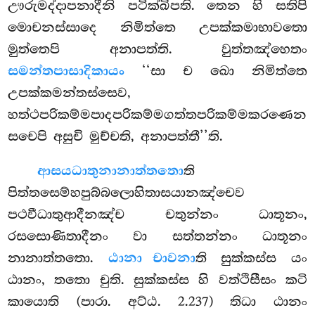
ඌරුමද්දාපනාදීනි පටික්ඛිපති. තෙන හි සතිපි
මොචනස්සාදෙ නිමිත්තෙ උපක්කමාභාවතො
මුත්තෙපි අනාපත්ති. වුත්තඤ්හෙතං
සමන්තපාසාදිකායං
‘‘සා ච ඛො නිමිත්තෙ
උපක්කමන්තස්සෙව,
හත්ථපරිකම්මපාදපරිකම්මගත්තපරිකම්මකරණෙන
සචෙපි අසුචි මුච්චති, අනාපත්තී’’ති.
ආසයධාතුනානාත්තතො
ති
පිත්තසෙම්හපුබ්බලොහිතාසයානඤ්චෙව
පථවීධාතුආදීනඤ්ච චතුන්නං ධාතූනං,
රසසොණිතාදීනං වා සත්තන්නං ධාතූනං
නානාත්තතො.
ඨානා චාවනා
ති සුක්කස්ස යං
ඨානං, තතො චුති. සුක්කස්ස හි වත්ථිසීසං කටි
කායොති (පාරා. අට්ඨ. 2.237) තිධා ඨානං