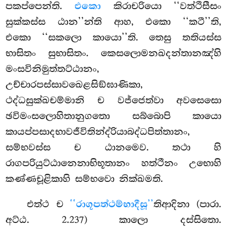
පකප්පෙන්ති.
එකො
කිරාචරියො ‘‘වත්ථිසීසං
සුක්කස්ස ඨාන’’න්ති ආහ, එකො ‘‘කටී’’ති,
එකො ‘‘සකලො කායො’’ති. තෙසු තතියස්ස
භාසිතං සුභාසිතං. කෙසලොමනඛදන්තානඤ්හි
මංසවිනිමුත්තට්ඨානං,
උච්චාරපස්සාවඛෙළසිඞ්ඝාණිකා,
ථද්ධසුක්ඛචම්මානි ච වජ්ජෙත්වා අවසෙසො
ඡවිමංසලොහිතානුගතො සබ්බොපි කායො
කායප්පසාදභාවජීවිතින්ද්රියාබද්ධපිත්තානං,
සම්භවස්ස ච ඨානමෙව. තථා හි
රාගපරියුට්ඨානෙනාභිභූතානං හත්ථීනං උභොහි
කණ්ණචූළිකාහි සම්භවො නික්ඛමති.
එත්ථ ච
‘‘රාගූපත්ථම්භාදීසූ’’
තිආදිනා (පාරා.
අට්ඨ. 2.237) කාලො දස්සිතො.