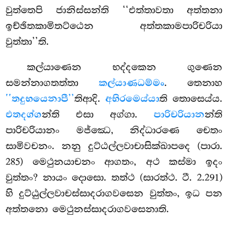
වුත්තෙපි ජානිස්සන්ති ‘‘එත්තාවතා අත්තනා
ඉච්ඡිතකාමිතට්ඨෙන අත්තකාමපාරිචරියා
වුත්තා’’ති.
කල්යාණෙන භද්දකෙන ගුණෙන
සමන්නාගතත්තා
කල්යාණධම්මං
. තෙනාහ
‘‘තදුභයෙනාපී’’
තිආදි.
අභිරමෙය්යා
ති තොසෙය්ය.
එතදග්ග
න්ති එසා අග්ගා.
පාරිචරියාන
න්ති
පාරිචරියානං මජ්ඣෙ, නිද්ධාරණෙ චෙතං
සාමිවචනං. නනු දුට්ඨල්ලවාචාසික්ඛාපදෙ (පාරා.
285) මෙථුනයාචනං ආගතං, අථ කස්මා ඉදං
වුත්තං? නායං දොසො. තත්ථ (සාරත්ථ. ටී. 2.291)
හි දුට්ඨුල්ලවාචස්සාදරාගවසෙන වුත්තං, ඉධ පන
අත්තනො මෙථුනස්සාදරාගවසෙනාති.