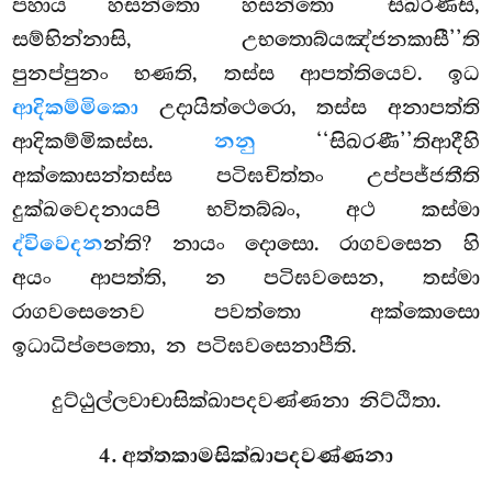
පහාය හසන්තො හසන්තො ‘‘සිඛරණීසි,
සම්භින්නාසි, උභතොබ්යඤ්ජනකාසී’’ති
පුනප්පුනං භණති, තස්ස ආපත්තියෙව. ඉධ
ආදිකම්මිකො
උදායිත්ථෙරො, තස්ස අනාපත්ති
ආදිකම්මිකස්ස.
නනු
‘‘සිඛරණී’’තිආදීහි
අක්කොසන්තස්ස පටිඝචිත්තං උප්පජ්ජතීති
දුක්ඛවෙදනායපි භවිතබ්බං, අථ
කස්මා
ද්විවෙදන
න්ති? නායං දොසො. රාගවසෙන හි
අයං ආපත්ති, න පටිඝවසෙන, තස්මා
රාගවසෙනෙව පවත්තො අක්කොසො
ඉධාධිප්පෙතො, න පටිඝවසෙනාපීති.
දුට්ඨුල්ලවාචාසික්ඛාපදවණ්ණනා නිට්ඨිතා.
4. අත්තකාමසික්ඛාපදවණ්ණනා