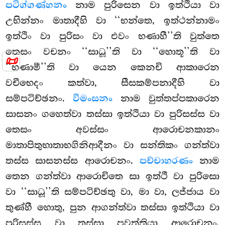
පටිග්ගණ්හනං
නාම පුරිසෙන වා ඉත්ථියා වා
උභින්නං මාතාදීහි වා ‘‘භන්තෙ, ඉත්ථන්නාමං
ඉත්ථිං වා පුරිසං වා එවං භණාහී’’ති වුත්තෙ
තෙසං වචනං ‘‘සාධූ’’ති වා ‘‘හොතූ’’ති වා
📜
‘‘භණාමී’’ති වා යෙන කෙනචි ආකාරෙන
වචීභෙදං කත්වා, සීසකම්පනාදීහි වා
සම්පටිච්ඡනං.
වීමංසනං
නාම වුත්තප්පකාරෙන
සාසනං ගහෙත්වා තස්සා ඉත්ථියා වා පුරිසස්ස වා
තෙසං අවස්සං ආරොචනකානං
මාතාපිතුභාතාභගිනිආදීනං වා සන්තිකං ගන්ත්වා
තස්ස සාසනස්ස ආරොචනං.
පච්චාහරණං
නාම
තෙන ගන්ත්වා ආරොචිතෙ සා ඉත්ථී වා පුරිසො
වා ‘‘සාධූ’’ති සම්පටිච්ඡතු වා, මා වා, ලජ්ජාය වා
තුණ්හී හොතු, පුන ආගන්ත්වා තස්සා ඉත්ථියා වා
පුරිසස්ස වා තස්සා පවත්තියා ආරොචනං.