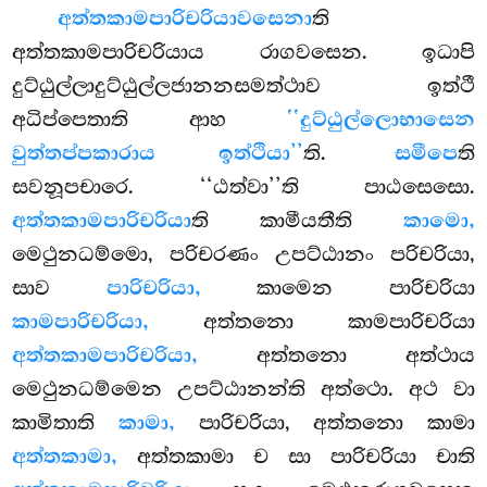
අත්තකාමපාරිචරියාවසෙනා
ති
අත්තකාමපාරිචරියාය රාගවසෙන. ඉධාපි
දුට්ඨුල්ලාදුට්ඨුල්ලජානනසමත්ථාව ඉත්ථී
අධිප්පෙතාති ආහ
‘‘දුට්ඨුල්ලොභාසෙන
වුත්තප්පකාරාය ඉත්ථියා’’
ති.
සමීපෙ
ති
සවනූපචාරෙ. ‘‘ඨත්වා’’ති පාඨසෙසො.
අත්තකාමපාරිචරියා
ති කාමීයතීති
කාමො,
මෙථුනධම්මො, පරිචරණං උපට්ඨානං පරිචරියා,
සාව
පාරිචරියා,
කාමෙන පාරිචරියා
කාමපාරිචරියා,
අත්තනො කාමපාරිචරියා
අත්තකාමපාරිචරියා,
අත්තනො අත්ථාය
මෙථුනධම්මෙන උපට්ඨානන්ති අත්ථො. අථ වා
කාමිතාති
කාමා,
පාරිචරියා, අත්තනො කාමා
අත්තකාමා,
අත්තකාමා ච සා පාරිචරියා චාති