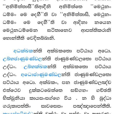
‘‘අනිමිත්තාසී’’තිආදීනි අනිමිත්තෙ ‘‘මෙථුනං
ධම්මං මෙ දෙහී’’ති වා ‘‘අනිමිත්තාසි, මෙථුනං
ධම්මං මෙ දෙහී’’ති වා ආදිනා නයෙන
මෙථුනධම්මෙන ඝටිතානෙව ආපත්තිකරානි
හොන්තීති වෙදිතබ්බානි.
අධක්ඛක
න්ති අක්ඛකතො පට්ඨාය අධො.
උබ්භජාණුමණ්ඩල
න්ති ජාණුමණ්ඩලතො පට්ඨාය
උද්ධං.
උබ්භක්ඛක
න්ති අක්ඛකතො පට්ඨාය
උද්ධං.
අධොජාණුමණ්ඩල
න්ති ජාණුමණ්ඩලතො
පට්ඨාය අධො. අක්ඛකං, පන ජාණුමණ්ඩලඤ්ච
එත්ථෙව දුක්කටඛෙත්තෙ සඞ්ගහං ගච්ඡති
භික්ඛුනියා කායසංසග්ගෙ විය
. න හි බුද්ධා
ගරුකාපත්තිං සාවසෙසං පඤ්ඤාපෙන්තීති.