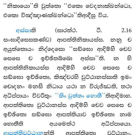
‘‘නිකායො’’ති වුත්තො ‘‘එකො වෙදනාක්ඛන්ධො,
එකො විඤ්ඤාණක්ඛන්ධො’’තිආදීසු විය.
අස්සා
ති (සාරත්ථ. ටී. 2.16
සංඝාදිසෙසකණ්ඩ) ආපත්තිනිකායස්ස. නනු ච
අයුත්තොයං නිද්දෙසො ‘‘සඞ්ඝො ආදිම්හි චෙව
සෙසෙ ච ඉච්ඡිතබ්බො අස්සා’’ති. න හි
ආපත්තිනිකායස්ස ආදිම්හි චෙව සෙසෙ ච
සඞ්ඝො ඉච්ඡිතො, කිඤ්චරහි වුට්ඨානස්සාති ඉමං
චොදනං මනසි නිධාය යථා න විරුජ්ඣති, තථා
අධිප්පායං විවරිතුං
‘‘කිං වුත්තං හොතී’’
තිආදිමාහ.
ආපත්තිතො වුට්ඨානස්ස ආදිම්හි චෙව සෙසෙ ච
ඉච්ඡිතො සඞ්ඝො ආපත්තියාව ඉච්ඡිතො නාම
හොතීති අයමෙත්ථ අධිප්පායො.
ආපත්තිවුට්ඨාන
න්ති ආපත්තිතො වුට්ඨානං,