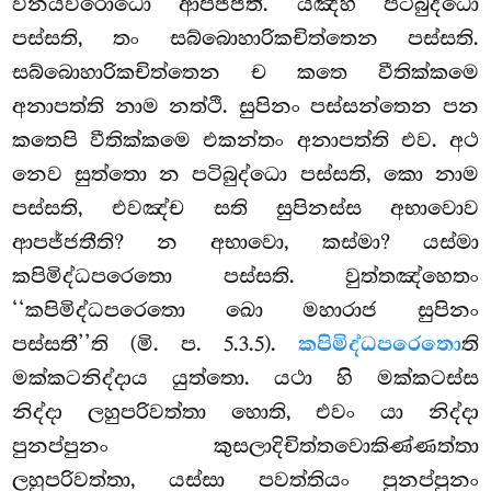
විනයවිරොධො ආපජ්ජති. යඤ්හි පටිබුද්ධො
පස්සති, තං සබ්බොහාරිකචිත්තෙන පස්සති.
සබ්බොහාරිකචිත්තෙන ච කතෙ වීතික්කමෙ
අනාපත්ති නාම
නත්ථි. සුපිනං පස්සන්තෙන පන
කතෙපි වීතික්කමෙ එකන්තං අනාපත්ති එව. අථ
නෙව සුත්තො න පටිබුද්ධො පස්සති, කො නාම
පස්සති, එවඤ්ච සති සුපිනස්ස අභාවොව
ආපජ්ජතීති? න අභාවො, කස්මා? යස්මා
කපිමිද්ධපරෙතො පස්සති. වුත්තඤ්හෙතං
‘‘කපිමිද්ධපරෙතො ඛො මහාරාජ සුපිනං
පස්සතී’’ති (මි. ප. 5.3.5).
කපිමිද්ධපරෙතො
ති
මක්කටනිද්දාය යුත්තො. යථා හි මක්කටස්ස
නිද්දා ලහුපරිවත්තා හොති, එවං යා නිද්දා
පුනප්පුනං කුසලාදිචිත්තවොකිණ්ණත්තා
ලහුපරිවත්තා, යස්සා පවත්තියං පුනප්පුනං