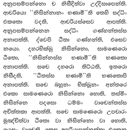
අනුපසම්පන්නො ච නිසීදිත්වා උද්දිසාපෙන්ති.
ආචරියො ‘‘නිසින්නානං භණාමී’’ති තෙහි සද්ධිං
එකතො වදති, ආචරියස්සෙව ආපත්ති.
අනුපසම්පන්නෙන සද්ධිං ගණ්හන්තස්ස
අනාපත්ති. ද්වෙපි ඨිතා ගණ්හන්ති, එසෙව
නයො. දහරභික්ඛු නිසින්නො, සාමණෙරො
ඨිතො, ‘‘නිසින්නස්ස භණාමී’’ති භණතො
අනාපත්ති. සචෙ දහරො තිට්ඨති, ඉතරො
නිසීදති, ‘‘ඨිතස්ස භණාමී’’ති භණතොපි
අනාපත්ති. සචෙ බහූනං භික්ඛූනං අන්තරෙ
එකො සාමණෙරො නිසින්නො හොති, තස්මිං
නිසින්නෙ පදසො ධම්මං වාචෙන්තස්ස
අචිත්තකා ආපත්ති. සචෙ සාමණෙරො උපචාරං
මුඤ්චිත්වා ඨිතො වා නිසින්නො වා හොති,
යෙසං වාචෙති, තෙසු අපරියාපන්නත්තා එකෙන