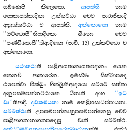
සබ්බොපි කිලෙසො.
ආපත්ති
නාම
සොතාපත්තාදිකා උක්කට්ඨා චෙව පාරාජිකාදි
අනුක්කට්ඨා ච ආපත්ති.
අක්කොසො
නාම
‘‘ඔට්ඨොසී’’තිආදිකො හීනො චෙව
‘‘පණ්ඩිතොසී’’තිආදිකො (පාචි. 15) උක්කට්ඨො ච
අක්කොසො.
යථා
තථා
ති පාළිආගතානාගතපදානං යෙන
කෙනචි ආකාරෙන. ඉමස්මිං සික්ඛාපදෙ
ඨපෙත්වා භික්ඛුං භික්ඛුනිආදයො සබ්බෙ සත්තා
අනුපසම්පන්නට්ඨානෙ ඨිතාති ආහ
‘‘ඉධ
චා’’
තිආදි.
දවකම්යතා
නාම කෙළිහසාධිප්පායතා.
සබ්බත්ථා
ති උපසම්පන්නානුපසම්පන්නෙසු චෙව
පාළිආගතානාගතපදෙසු චාති සබ්බත්ථ.
අත්ථධම්මඅනුසාසනිපුරෙක්ඛාරාන
න්ති එත්ථ