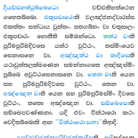
දියඩ්ඪහත්ථුබ්බෙධො
වඩ්ඪකිහත්ථෙන
ගහෙතබ්බො.
එකූපචාරො
ති වලඤ්ජනද්වාරස්ස
එකත්තං සන්ධාය වුත්තං. සතගබ්භං වා චතුසාලං
එකූපචාරං හොතීති සම්බන්ධො.
තත්ථ වා
ති
පුරිමපුරිමදිවසෙ යත්ථ වුට්ඨං, තස්මිංයෙව
සෙනාසනෙ වා.
අඤ්ඤත්ථ වා තාදිසෙ
ති
යථාවුත්තලක්ඛණෙන සමන්නාගතෙ අඤ්ඤස්මිං
පුබ්බෙ අවුට්ඨසෙනාසනෙ වා.
තෙන වා
ති යෙන
සහ පුරිමපුරිමදිවසෙ වුට්ඨං, තෙන වා.
අඤ්ඤෙන වා
ති යෙන සහ පුරිමපුරිමස්මිං දිවසෙ
වුට්ඨං, තතො අඤ්ඤෙන වා.
සඞ්ඛෙපො
ති
සඞ්ඛෙපවණ්ණනා. යදි එවං විත්ථාරො කථං
වෙදිතබ්බොති ආහ
‘‘විත්ථාරො පනා’’
තිආදි.
උපඩ්ඪච්ඡන්නපරිච්ඡන්නාදීසූ
ති
ආදි
සද්දෙන