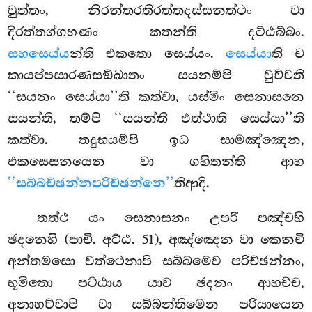
වුත්තං, නිරන්තරතිරත්තදස්සනත්ථං වා
දිරත්තග්ගහණං කතන්ති දට්ඨබ්බං.
සහසෙය්ය
න්ති එකතො සෙය්යං.
සෙය්යා
ති ච
කායප්පසාරණසඞ්ඛාතං සයනම්පි වුච්චති
‘‘සයනං සෙය්යා’’ති කත්වා, යස්මිං සෙනාසනෙ
සයන්ති, තම්පි ‘‘සයන්ති එත්ථාති සෙය්යා’’ති
කත්වා. තදුභයම්පි ඉධ සාමඤ්ඤෙන,
එකසෙසනයෙන වා ගහිතන්ති ආහ
‘‘සබ්බච්ඡන්නපරිච්ඡන්නෙ’’
තිආදි.
තත්ථ යං සෙනාසනං උපරි පඤ්චහි
ඡදනෙහි (පාචි. අට්ඨ. 51), අඤ්ඤෙන වා කෙනචි
අන්තමසො වත්ථෙනාපි සබ්බමෙව පරිච්ඡන්නං,
භූමිතො පට්ඨාය යාව ඡදනං ආහච්ච,
අනාහච්චාපි වා සබ්බන්තිමෙන පරියායෙන