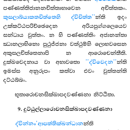
පණ්ණත්තිජානනචිත්තාභාවෙන අචිත්තකං.
කුසලාබ්යාකතචිත්තෙහි ද්විචිත්ත’’
න්ති ඉදං
උක්කට්ඨපරිච්ඡෙදෙන අරියපුග්ගලෙයෙව
සන්ධාය වුත්තං. න හි පණ්ණත්තිං අජානන්තා
ඣානලාභිනො පුථුජ්ජනා වත්ථුම්හි ලොභවසෙන
අකුසලචිත්තෙනාපි න ආරොචෙන්තීති.
දුක්ඛවෙදනාය වා අභාවතො
‘‘ද්විවෙදන’’
න්ති
ඉමස්ස අනුරූපං කත්වා එවං වුත්තන්ති
දට්ඨබ්බං.
භූතාරොචනසික්ඛාපදවණ්ණනා නිට්ඨිතා.
9. දුට්ඨුල්ලාරොචනසික්ඛාපදවණ්ණනා
ද්වින්නං
‘ආපත්තික්ඛන්ධාන
න්ති