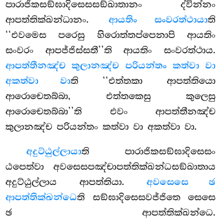
පාරාජිකසඞ්ඝාදිසෙසසඞ්ඛාතානං ද්වින්නං
ආපත්තික්ඛන්ධානං.
ආයතිං සංවරත්ථායා
ති
‘‘එවමෙස පරෙසු හිරොත්තප්පෙනාපි ආයතිං
සංවරං ආපජ්ජිස්සතී’’ති ආයතිං සංවරත්ථාය.
ආපත්තීනඤ්ච කුලානඤ්ච පරියන්තං කත්වා වා
අකත්වා වා
ති ‘‘එත්තකා ආපත්තියො
ආරොචෙතබ්බා, එත්තකෙසු කුලෙසු
ආරොචෙතබ්බා’’ති එවං ආපත්තීනඤ්ච
කුලානඤ්ච පරියන්තං කත්වා වා අකත්වා වා.
අදුට්ඨුල්ලායා
ති පාරාජිකසඞ්ඝාදිසෙසං
ඨපෙත්වා අවසෙසපඤ්චාපත්තික්ඛන්ධසඞ්ඛාතාය
අදුට්ඨුල්ලාය ආපත්තියා.
අවසෙසෙ ඡ
ආපත්තික්ඛන්ධෙ
ති සඞ්ඝාදිසෙසවජ්ජිතෙ සෙසෙ
ඡ ආපත්තික්ඛන්ධෙ.