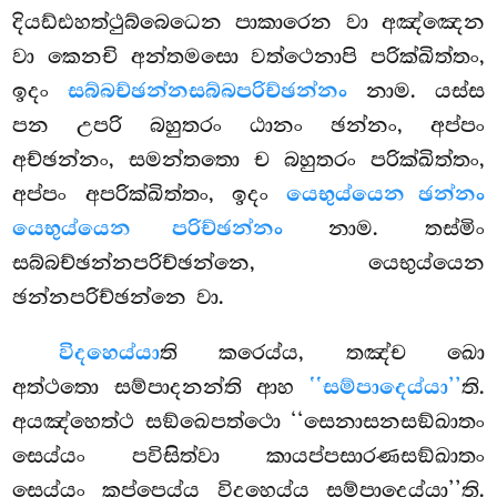
දියඩ්ඪහත්ථුබ්බෙධෙන පාකාරෙන වා අඤ්ඤෙන
වා කෙනචි අන්තමසො වත්ථෙනාපි පරික්ඛිත්තං,
ඉදං
සබ්බච්ඡන්නසබ්බපරිච්ඡන්නං
නාම. යස්ස
පන උපරි බහුතරං ඨානං ඡන්නං, අප්පං
අච්ඡන්නං, සමන්තතො ච බහුතරං පරික්ඛිත්තං,
අප්පං අපරික්ඛිත්තං, ඉදං
යෙභුය්යෙන ඡන්නං
යෙභුය්යෙන පරිච්ඡන්නං
නාම. තස්මිං
සබ්බච්ඡන්නපරිච්ඡන්නෙ, යෙභුය්යෙන
ඡන්නපරිච්ඡන්නෙ වා.
විදහෙය්යා
ති කරෙය්ය, තඤ්ච ඛො
අත්ථතො සම්පාදනන්ති ආහ
‘‘සම්පාදෙය්යා’’
ති.
අයඤ්හෙත්ථ සඞ්ඛෙපත්ථො ‘‘සෙනාසනසඞ්ඛාතං
සෙය්යං පවිසිත්වා කායප්පසාරණසඞ්ඛාතං
සෙය්යං කප්පෙය්ය විදහෙය්ය සම්පාදෙය්යා’’ති.