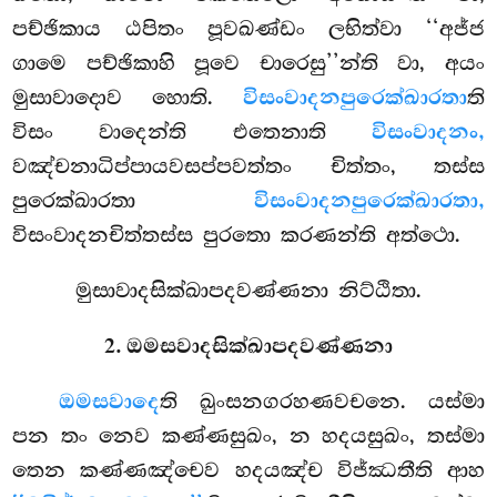
පච්ඡිකාය ඨපිතං පූවඛණ්ඩං ලභිත්වා ‘‘අජ්ජ
ගාමෙ පච්ඡිකාහි පූවෙ චාරෙසු’’න්ති වා, අයං
මුසාවාදොව හොති.
විසංවාදනපුරෙක්ඛාරතා
ති
විසං වාදෙන්ති එතෙනාති
විසංවාදනං,
වඤ්චනාධිප්පායවසප්පවත්තං චිත්තං, තස්ස
පුරෙක්ඛාරතා
විසංවාදනපුරෙක්ඛාරතා,
විසංවාදනචිත්තස්ස පුරතො කරණන්ති අත්ථො.
මුසාවාදසික්ඛාපදවණ්ණනා නිට්ඨිතා.
2. ඔමසවාදසික්ඛාපදවණ්ණනා
ඔමසවාදෙ
ති ඛුංසනගරහණවචනෙ. යස්මා
පන තං නෙව කණ්ණසුඛං, න හදයසුඛං, තස්මා
තෙන කණ්ණඤ්චෙව හදයඤ්ච විජ්ඣතීති ආහ