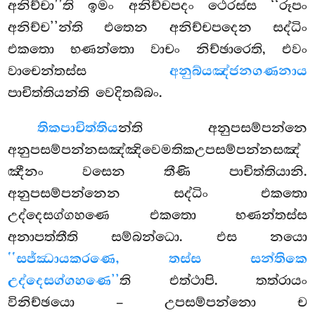
අනිච්චා’’ති ඉමං අනිච්චපදං ථෙරස්ස ‘‘රූපං
අනිච්ච’’න්ති එතෙන අනිච්චපදෙන සද්ධිං
එකතො භණන්තො වාචං නිච්ඡාරෙති, එවං
වාචෙන්තස්ස
අනුබ්යඤ්ජනගණනාය
පාචිත්තියන්ති වෙදිතබ්බං.
තිකපාචිත්තිය
න්ති අනුපසම්පන්නෙ
අනුපසම්පන්නසඤ්ඤිවෙමතිකඋපසම්පන්නසඤ්
ඤීනං වසෙන තීණි පාචිත්තියානි.
අනුපසම්පන්නෙන සද්ධිං එකතො
උද්දෙසග්ගහණෙ එකතො භණන්තස්ස
අනාපත්තීති සම්බන්ධො. එස නයො
‘‘සජ්ඣායකරණෙ, තස්ස සන්තිකෙ
උද්දෙසග්ගහණෙ’’
ති එත්ථාපි. තත්රායං
විනිච්ඡයො – උපසම්පන්නො ච