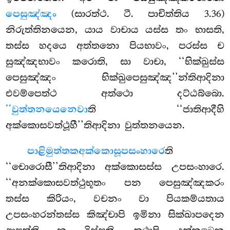
පෙසුඤ්ඤං
(සාරත්ථ. ටී. පාචිත්තිය 3.36)
නිරුත්තිනයෙන, යාය වාචාය යස්ස තං භාසති,
තස්ස හදයෙ අත්තනො පියභාවං, පරස්ස ච
සුඤ්ඤභාවං කරොති, සා වාචා, ‘‘භික්ඛුස්ස
පෙසුඤ්ඤං භික්ඛුපෙසුඤ්ඤ’’න්තිආදිනා
එවම්පෙත්ථ අත්ථො දට්ඨබ්බො.
‘‘වුත්තනයෙනෙවා
ති ‘‘ජාතිආදීහි
අක්කොසවත්ථූහී’’තිආදිනා වුත්තනයෙන.
පාළිමුත්තකඅක්කොසූපසංහාරෙ
ති
‘‘චොරොසී’’තිආදිනා අක්කොසස්ස උපසංහාරෙ.
‘‘අනක්කොසවත්ථුභූතං පන පෙසුඤ්ඤකරං
තස්ස කිරියං, වචනං වා පියකම්යතාය
උපසංහරන්තස්ස කිඤ්චාපි ඉමිනා සික්ඛාපදෙන