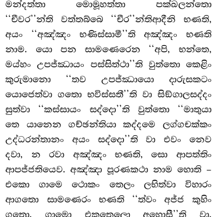
මන්දත්තා මොමූහත්තා පක්ඛලන්තො
‘‘චීවර’’න්ති වත්තබ්බෙ ‘‘චීර’’න්තිආදීනි භණති,
අයං ‘‘අඤ්ඤං භණිස්සාමී’’ති අඤ්ඤං භණති
නාම. යො පන සාමණෙරෙන ‘‘අපි, භන්තෙ,
මය්හං උපජ්ඣායං පස්සිත්ථා’’ති
වුත්තො කෙළිං
කුරුමානො ‘‘තව උපජ්ඣායො දාරුසකටං
යොජෙත්වා ගතො භවිස්සතී’’ති වා සිඞ්ගාලසද්දං
සුත්වා ‘‘කස්සායං සද්දො’’ති වුත්තො ‘‘මාතුයා
තෙ යානෙන ගච්ඡන්තියා කද්දමෙ ලග්ගචක්කං
උද්ධරන්තානං අයං සද්දො’’ති වා එවං නෙව
දවා, න රවා අඤ්ඤං භණති, සො ආපත්තිං
ආපජ්ජතියෙව. අඤ්ඤා පූරණකථා නාම හොති –
එකො ගාමෙ ථොකං තෙලං ලභිත්වා විහාරං
ආගතො සාමණෙරං භණති ‘‘ත්වං අජ්ජ කුහිං
ගතො, ගාමො එකතෙලො අහොසී’’ති වා,