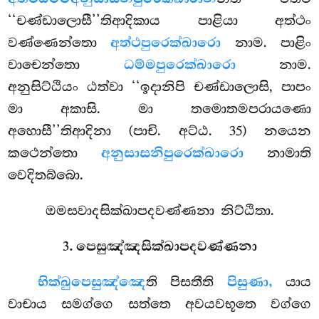
‘‘චණ්ඩාලොසී’’තිආදිකාය පාළියා අත්ථං
වණ්ණෙන්තො
අත්ථපුරෙක්ඛාරො
නාම. පාළිං
වාචෙන්තො
ධම්මපුරෙක්ඛාරො
නාම.
අනුසිට්ඨියං ඨත්වා ‘‘ඉදානිපි චණ්ඩාලොසි, පාපං
මා අකාසි. මා තමොතමපරායණො
අහොසී’’තිආදිනා (පාචි. අට්ඨ. 35) නයෙන
කථෙන්තො
අනුසාසනිපුරෙක්ඛාරො
නාමාති
වෙදිතබ්බො.
ඔමසවාදසික්ඛාපදවණ්ණනා නිට්ඨිතා.
3. පෙසුඤ්ඤසික්ඛාපදවණ්ණනා
භික්ඛුපෙසුඤ්ඤෙ
ති පිසතීති
පිසුණා,
යාය
වාචාය සමග්ගෙ සත්තෙ අවයවභූතෙ වග්ගෙ