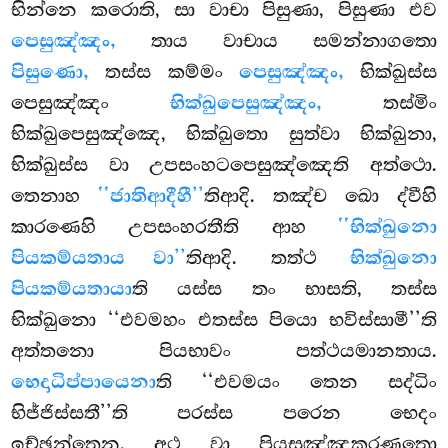
භින්නෙ කරොති, සා වාචා පිසුණා, පිසුණා එව
පෙසුඤ්ඤං,
තාය වාචාය සමන්නාගතො
පිසුණො,
තස්ස කම්මං
පෙසුඤ්ඤං,
භික්ඛුස්ස
පෙසුඤ්ඤං
භික්ඛුපෙසුඤ්ඤං,
තස්මිං
භික්ඛුපෙසුඤ්ඤෙ, භික්ඛුතො සුත්වා භික්ඛුනා,
භික්ඛුස්ස වා උපසංහටපෙසුඤ්ඤෙති අත්ථො.
තෙනාහ
‘‘ජාතිආදීහී’’
තිආදි. තඤ්ච ඛො ද්වීහි
කාරණෙහි උපසංහරතීති ආහ
‘‘භික්ඛුනො
පියකම්යතාය වා’’
තිආදි. තත්ථ
භික්ඛුනො
පියකම්යතායා
ති යස්ස තං භාසති, තස්ස
භික්ඛුනො ‘‘එවමහං එතස්ස පියො භවිස්සාමී’’ති
අත්තනො පියභාවං පත්ථයමානතාය.
භෙදාධිප්පායෙනා
ති ‘‘එවමයං තෙන සද්ධිං
භිජ්ජිස්සතී’’ති පරස්ස පරෙන භෙදං
ඉච්ඡන්තෙන. අථ වා පියසුඤ්ඤකරණතො