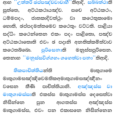
ආහ
‘‘උත්තරි ඡප්පඤ්චවාචාහී’’
තිආදි.
සබ්බත්ථා
ති
සුත්තෙ, අට්ඨකථායඤ්ච. සචෙ අට්ඨකථං,
ධම්මපදං, ජාතකාදිවත්ථුං වා කථෙතුකාමො
හොති, ඡප්පදමත්තමෙව කථෙතුං වට්ටති. පාළියා
සද්ධිං කථෙන්තෙන එකං පදං පාළිතො, පඤ්ච
අට්ඨකථාතොති එවං ඡ පදානි අනතික්කමිත්වාව
කථෙතබ්බො.
පුරිසෙනා
ති මනුස්සපුරිසෙන.
තෙනාහ
‘‘මනුස්සවිග්ගහං ගහෙත්වා පනා’’
තිආදි.
තිකපාචිත්තිය
න්ති මාතුගාමෙ
මාතුගාමසඤ්ඤිවෙමතිකඅමාතුගාමසඤ්ඤීනං
වසෙන තීණි පාචිත්තියානි.
අඤ්ඤස්ස වා
මාතුගාමස්සා
ති එකස්ස මාතුගාමස්ස දෙසෙත්වා
නිසින්නෙ පුන ආගතස්ස අඤ්ඤස්ස
මාතුගාමස්ස, එවං පන එකාසනෙ නිසින්නෙන