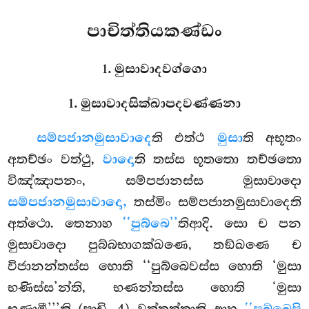
පාචිත්තියකණ්ඩං
1. මුසාවාදවග්ගො
1. මුසාවාදසික්ඛාපදවණ්ණනා
සම්පජානමුසාවාදෙ
ති
එත්ථ
මුසා
ති අභූතං
අතච්ඡං වත්ථු,
වාදො
ති තස්ස භූතතො තච්ඡතො
විඤ්ඤාපනං, සම්පජානස්ස මුසාවාදො
සම්පජානමුසාවාදො,
තස්මිං සම්පජානමුසාවාදෙති
අත්ථො. තෙනාහ
‘‘පුබ්බෙ’’
තිආදි. සො ච පන
මුසාවාදො පුබ්බභාගක්ඛණෙ, තඞ්ඛණෙ ච
විජානන්තස්ස හොති ‘‘පුබ්බෙවස්ස හොති ‘මුසා
භණිස්ස’න්ති, භණන්තස්ස හොති ‘මුසා
භණාමී’’’ති (පාචි. 4) වුත්තත්තාති ආහ