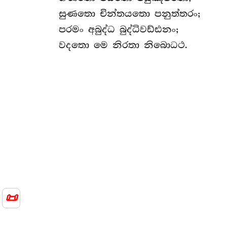
සුණතො චින්තයතො පනුත්තරං;
පරමං අබුද්ධ බුද්ධිවඩ්ඪනං;
වදතො මෙ නිරතා නිබොධථ.
📜