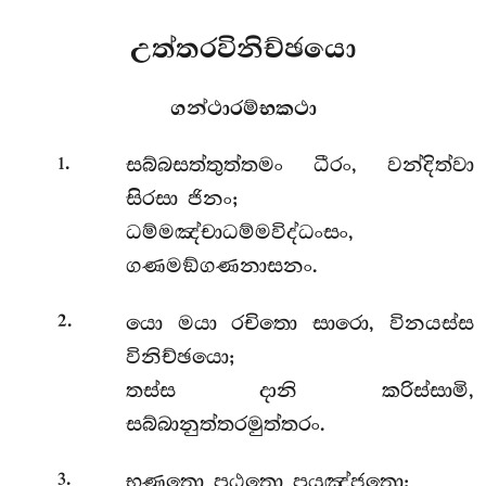
උත්තරවිනිච්ඡයො
ගන්ථාරම්භකථා
.
සබ්බසත්තුත්තමං
ධීරං, වන්දිත්වා
1
සිරසා ජිනං;
ධම්මඤ්චාධම්මවිද්ධංසං,
ගණමඞ්ගණනාසනං.
.
යො මයා රචිතො සාරො, විනයස්ස
2
විනිච්ඡයො;
තස්ස දානි කරිස්සාමි,
සබ්බානුත්තරමුත්තරං.
.
භණතො පඨතො පයුඤ්ජතො;
3