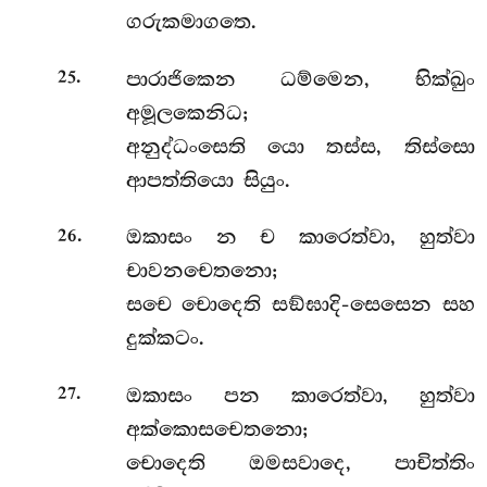
ගරුකමාගතෙ.
.
පාරාජිකෙන
ධම්මෙන, භික්ඛුං
25
අමූලකෙනිධ;
අනුද්ධංසෙති යො තස්ස, තිස්සො
ආපත්තියො සියුං.
.
ඔකාසං න ච කාරෙත්වා, හුත්වා
26
චාවනචෙතනො;
සචෙ චොදෙති සඞ්ඝාදි-සෙසෙන සහ
දුක්කටං.
.
ඔකාසං පන කාරෙත්වා, හුත්වා
27
අක්කොසචෙතනො;
චොදෙති ඔමසවාදෙ, පාචිත්තිං