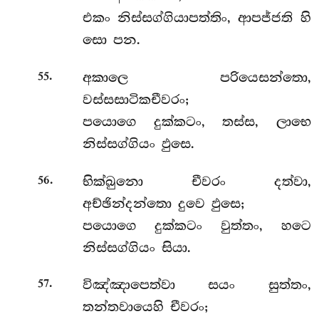
එකං නිස්සග්ගියාපත්තිං, ආපජ්ජති හි
සො පන.
.
අකාලෙ පරියෙසන්තො,
55
වස්සසාටිකචීවරං;
පයොගෙ දුක්කටං, තස්ස, ලාභෙ
නිස්සග්ගියං ඵුසෙ.
.
භික්ඛුනො චීවරං දත්වා,
56
අච්ඡින්දන්තො දුවෙ ඵුසෙ;
පයොගෙ දුක්කටං වුත්තං, හටෙ
නිස්සග්ගියං සියා.
.
විඤ්ඤාපෙත්වා සයං සුත්තං,
57
තන්තවායෙහි චීවරං;