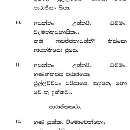
පාරාජිකං සියා.
.
අසන්තං උත්තරිං ධම්මං,
10
වදමත්තූපනායිකං;
කති ආපජ්ජතාපත්තී? තිස්සො
ආපත්තියො ඵුසෙ.
.
අසන්තං උත්තරිං ධම්මං,
11
භණන්තස්ස පරාජයො;
ථුල්ලච්චයං පරියායෙ, ඤාතෙ, නො
චෙ තු දුක්කටං.
පාරාජිකකථා.
.
භණ සුක්කං විමොචෙන්තො;
12