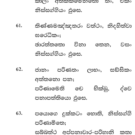
කාලං අතික්කමෙන්තො තං, එකං
නිස්සග්ගියං ඵුසෙ.
.
තිණ්ණමඤ්ඤතරං
වත්ථං, නිදහිත්වා
61
ඝරෙධිකං;
ඡාරත්තතො විනා තෙන, වසං
නිස්සග්ගියං ඵුසෙ.
.
ජානං පරිණතං ලාභං, සඞ්ඝිකං
62
අත්තනො පන;
පරිණාමෙති චෙ භික්ඛු, ද්වෙ
පනාපත්තියො ඵුසෙ.
.
පයොගෙ දුක්කටං හොති, නිස්සග්ගි
63
පරිණාමිතෙ;
සබ්බත්ථ අප්පනාවාර-පරිහානි කතා