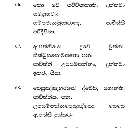
.
නො චෙ පටිවිජානාති, දුක්කටං
66
සමුදාහටං;
සම්පජානමුසාවාදෙ, පාචිත්ති
පරිදීපිතා.
.
ආපත්තියො දුවෙ වුත්තා,
67
භික්ඛුස්සොමසතො පන;
පාචිත්ති උපසම්පන්නං, දුක්කටං
ඉතරං සියා.
.
පෙසුඤ්ඤහරණෙ ද්වෙපි, හොන්ති,
68
පාචිත්තියං පන;
උපසම්පන්නපෙසුඤ්ඤෙ, සෙසෙ
ආපත්ති දුක්කටං.