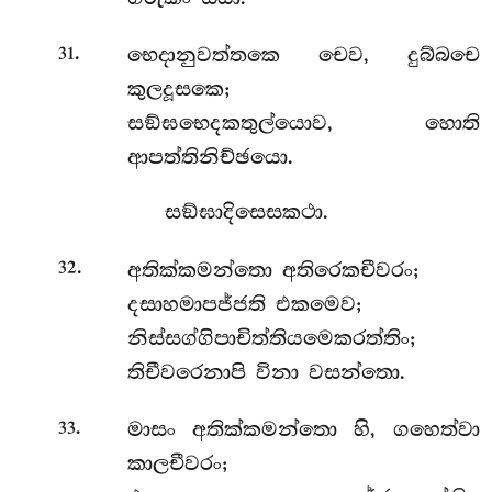
.
භෙදානුවත්තකෙ චෙව, දුබ්බචෙ
31
කුලදූසකෙ;
සඞ්ඝභෙදකතුල්යොව, හොති
ආපත්තිනිච්ඡයො.
සඞ්ඝාදිසෙසකථා.
.
අතික්කමන්තො අතිරෙකචීවරං;
32
දසාහමාපජ්ජති එකමෙව;
නිස්සග්ගිපාචිත්තියමෙකරත්තිං;
තිචීවරෙනාපි විනා වසන්තො.
.
මාසං අතික්කමන්තො හි, ගහෙත්වා
33
කාලචීවරං;