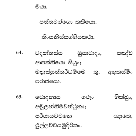
මයා.
පත්තවග්ගො තතියො.
තිංසනිස්සග්ගියකථා.
.
වදන්තස්ස මුසාවාදං, පඤ්ච
64
ආපත්තියො සියුං;
මනුස්සුත්තරිධම්මෙ තු, අභූතස්මිං
පරාජයො.
.
චොදනාය ගරුං භික්ඛුං,
65
අමූලන්තිමවත්ථුනා;
පරියායවචනෙ ඤාතෙ,
ථුල්ලච්චයමුදීරිතං.