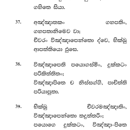
ගහිතෙ සියා.
.
අඤ්ඤාතකං ගහපතිං,
37
ගහපතානිමෙව වා;
චීවරං විඤ්ඤාපෙන්තො ද්වෙ, භික්ඛු
ආපත්තියො ඵුසෙ.
.
විඤ්ඤාපෙති
පයොගස්මිං, දුක්කටං
38
පරිකිත්තිතං;
විඤ්ඤාපිතෙ ච නිස්සග්ගි, පාචිත්ති
පරියාපුතා.
.
භික්ඛු චීවරමඤ්ඤාතිං,
39
විඤ්ඤාපෙන්තො තදුත්තරිං;
පයොගෙ දුක්කටං, විඤ්ඤා-පිතෙ