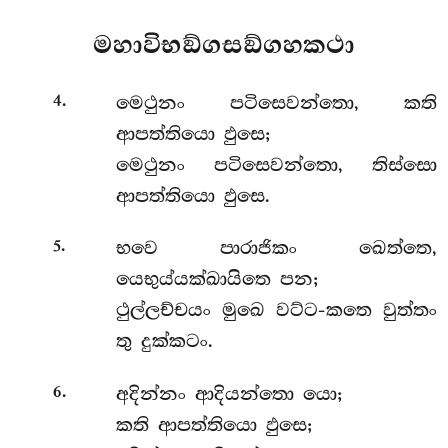
මහාවිභඞ්ගසඞ්ගහකථා
.
මෙථුනං
පටිසෙවන්තො, කති
4
ආපත්තියො ඵුසෙ;
මෙථුනං පටිසෙවන්තො, තිස්සො
ආපත්තියො ඵුසෙ.
.
භවෙ පාරාජිකං ඛෙත්තෙ,
5
යෙභුය්යක්ඛායිතෙ පන;
ථුල්ලච්චයං මුඛෙ වට්ට-කතෙ වුත්තං
තු දුක්කටං.
.
අදින්නං ආදියන්තො යො;
6
කති ආපත්තියො ඵුසෙ;