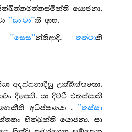
ික්ඛිත්තමත්තස්මින්ති යොජනා.
වා
‘‘සා චා’’
ති ආහ.
මාහ
‘‘සෙස’’
න්තිආදි.
තත්ථා
ති
ියා අදස්සනාදීසු උක්ඛිත්තකො.
වං දීපෙති. යා
දිට්ඨි එතස්සාති
 හොතීති අධිප්පායො
.
‘‘තස්සා
ත්තකං භික්ඛුන්ති යොජනා. සා
ය්යෙ භික්ඛු සමග්ගෙන සඞ්ඝෙන