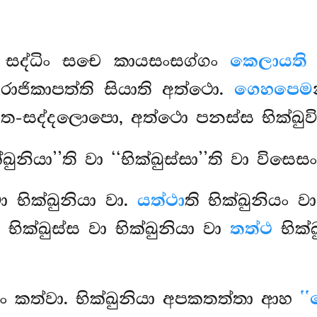
ියා සද්ධිං සචෙ කායසංසග්ගං
කෙලායති
රාජිකාපත්ති සියාති අත්ථො.
ගෙහපෙම
ත-සද්දලොපො, අත්ථො පනස්ස භික්ඛුව
ක්ඛුනියා’’ති වා ‘‘භික්ඛුස්සා’’ති වා විසෙ
වා භික්ඛුනියා වා.
යත්ථා
ති භික්ඛුනියං වා
භික්ඛුස්ස වා භික්ඛුනියා වා
තත්ථ
භික්ඛ
දං කත්වා. භික්ඛුනියා අපකතත්තා ආහ
‘