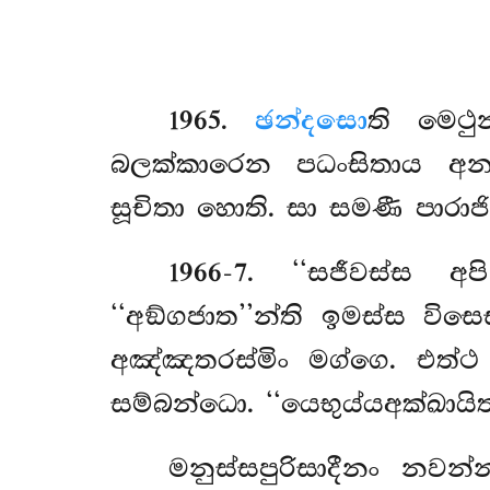
1965
.
ඡන්දසො
ති මෙථ
බලක්කාරෙන පධංසිතාය අනාප
සූචිතා හොති. සා සමණී පාරාජ
1966-7
. ‘‘සජීවස්ස අප
‘‘අඞ්ගජාත’’න්ති ඉමස්ස වි
අඤ්ඤතරස්මිං මග්ගෙ. එත්
සම්බන්ධො. ‘‘යෙභුය්යඅක්ඛායි
මනුස්සපුරිසාදීනං නවන