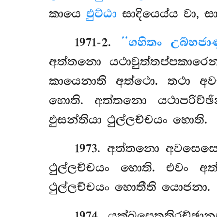
කායෙ
ඵුට්ඨා
සාදියෙය්ය වා, ස
1971-2
.
‘‘ගහිතං උබ්භජාණ
අත්තනො යථාවුත්තප්පකාරෙන
කායෙනාති අත්ථො. තථා අව
හොති. අත්තනො යථාපරිච්ඡි
ඵුසන්තියා ථුල්ලච්චයං හොති.
1973
. අත්තනො අවසෙසෙන
ථුල්ලච්චයං
හොති. එවං අත
ථුල්ලච්චයං හොතීති යොජනා.
1974
. යක්ඛපෙතතිරච්ඡාන