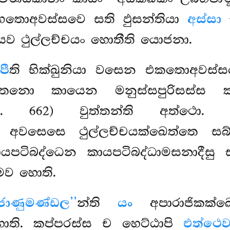
තොඅවස්සවෙ සති ඵුසන්තියා
අස්සා
භ
ෙව ථුල්ලච්චයං හොතීති යොජනා.
පී
ති භික්ඛුනියා වසෙන එකතොඅවස්ස
්තනො කායෙන මනුස්සපුරිසස්ස කා
ඨ. 662) වුත්තන්ති අත්ථො
තො අවසෙසෙ ථුල්ලච්චයක්ඛෙත්තෙ 
ායපටිබද්ධෙන කායපටිබද්ධාමසනාදීස
ෙව හොති.
ජාණුමණ්ඩල’’
න්ති
යං
අපාරාජිකක්ඛ
ති. කප්පරස්ස ච හෙට්ඨාපි
එත්ථෙ