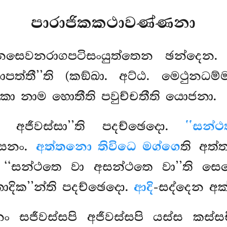
පාරාජිකකථාවණ්ණනා
ුනසෙවනරාගපටිසංයුත්තෙන ඡන්දෙන
ත්තී’’ති (කඞ්ඛා. අට්ඨ. මෙථුනධම
ිකා නාම හොතීති පවුච්චතීති යොජනා.
ි අජීවස්සා’’ති පදච්ඡෙදො.
‘‘සන්
සෙසනං.
අත්තනො තිවිධෙ මග්ගෙ
ති අත්
ථ ‘‘සන්ථතෙ වා අසන්ථතෙ වා’’ති ස
තාදික’’න්ති පදච්ඡෙදො.
ආදි
-සද්දෙන අක්
්නං සජීවස්සපි අජීවස්සපි යස්ස කස