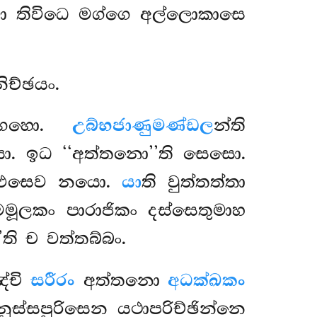
වා තිවිධෙ මග්ගෙ අල්ලොකාසෙ
ිච්ඡයං.
ග්ගහො.
උබ්භජාණුමණ්ඩල
න්ති
ායො. ඉධ ‘‘අත්තනො’’ති සෙසො.
ි එසෙව නයො.
යා
ති වුත්තත්තා
මමූලකං පාරාජිකං දස්සෙතුමාහ
’ති ච වත්තබ්බං.
ඤ්චි
සරීරං
අත්තනො
අධක්ඛකං
ුස්සපුරිසෙන යථාපරිච්ඡින්නෙ