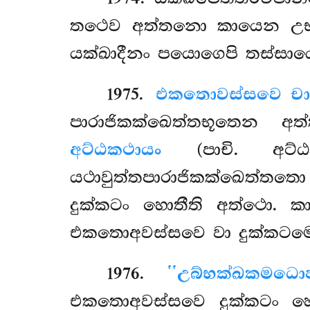
තථෙව අත්තනො කායෙන උභ
යක්ඛාදීනං පයොගෙපි තස්සාය
1975
.
එකතොවස්සවෙ චා
පාරාජිකක්ඛෙත්තභූතෙන අත
අට්ඨකථායං
(පාචි. අට්
යථාවුත්තපාරාජිකක්ඛෙත්ත
දුක්කටං හොතීති අත්ථො. ක
එකතොඅවස්සවෙ වා දුක්කටම
1976
.
‘‘උබ්භක්ඛකමධො
එකතොඅවස්සවෙ දුක්කටං හො