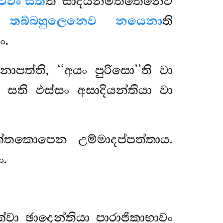
එවං සතී
ති සාදියනමත්තෙනෙව
ං.
තබ්බහුලෙනෙව නයෙනා
ති
ං.
ාපත්ති, ‘‘අයං පුරිසො’’ති වා
සති ඵස්සං අසාදියන්තියා වා
ත්තකොපෙන උම්මාදප්පත්තාය.
ං.
්වා ඡාදෙන්තියා පාරාජිකාභාවං