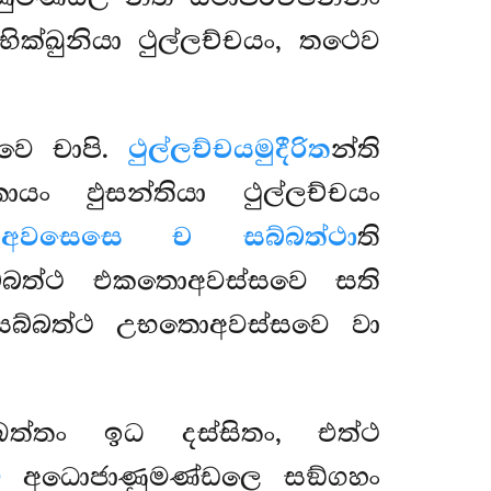
ික්ඛුනියා ථුල්ලච්චයං, තථෙව
වෙ චාපි.
ථුල්ලච්චයමුදීරිත
න්ති
යං ඵුසන්තියා ථුල්ලච්චයං
.
අවසෙසෙ ච සබ්බත්ථා
ති
සබ්බත්ථ එකතොඅවස්සවෙ සති
ු සබ්බත්ථ උභතොඅවස්සවෙ වා
ෙත්තං ඉධ දස්සිතං, එත්ථ
ව
අධොජාණුමණ්ඩලෙ සඞ්ගහං