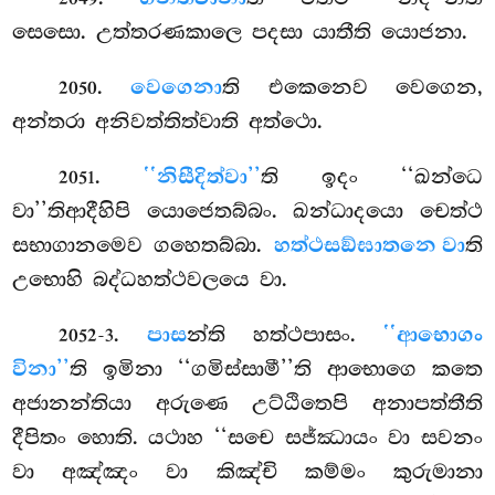
සෙසො. උත්තරණකාලෙ පදසා යාතීති යොජනා.
.
වෙගෙනා
ති එකෙනෙව වෙගෙන,
2050
අන්තරා අනිවත්තිත්වාති අත්ථො.
.
‘‘නිසීදිත්වා’’
ති ඉදං ‘‘ඛන්ධෙ
2051
වා’’තිආදීහිපි යොජෙතබ්බං. ඛන්ධාදයො චෙත්ථ
සභාගානමෙව ගහෙතබ්බා.
හත්ථසඞ්ඝාතනෙ වා
ති
උභොහි බද්ධහත්ථවලයෙ වා.
.
පාස
න්ති
හත්ථපාසං.
‘‘ආභොගං
2052-3
විනා’’
ති ඉමිනා ‘‘ගමිස්සාමී’’ති ආභොගෙ කතෙ
අජානන්තියා අරුණෙ
උට්ඨිතෙපි අනාපත්තීති
දීපිතං හොති. යථාහ ‘‘සචෙ සජ්ඣායං වා සවනං
වා අඤ්ඤං වා කිඤ්චි කම්මං කුරුමානා