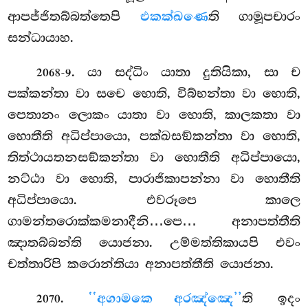
ආපජ්ජිතබ්බත්තෙපි
එකක්ඛණෙ
ති ගාමූපචාරං
සන්ධායාහ.
. යා සද්ධිං යාතා දුතියිකා, සා ච
2068-9
පක්කන්තා වා සචෙ හොති, විබ්භන්තා වා හොති,
පෙතානං ලොකං යාතා වා හොති, කාලකතා වා
හොතීති අධිප්පායො, පක්ඛසඞ්කන්තා වා හොති,
තිත්ථායතනසඞ්කන්තා වා හොතීති අධිප්පායො,
නට්ඨා වා හොති, පාරාජිකාපන්නා වා හොතීති
අධිප්පායො. එවරූපෙ කාලෙ
ගාමන්තරොක්කමනාදීනි…පෙ… අනාපත්තීති
ඤාතබ්බන්ති යොජනා. උම්මත්තිකායපි එවං
චත්තාරිපි කරොන්තියා අනාපත්තීති යොජනා.
.
‘‘අගාමකෙ අරඤ්ඤෙ’’
ති ඉදං
2070