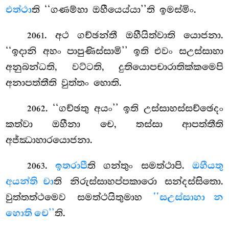
එත්ථා
ති ‘‘ගණම්හා ඔහීයෙය්යා’’ති ඉමස්මිං.
. අථ ගච්ඡන්තී ඔහීයිත්වාති යොජනා.
2061
‘‘ඉදානි අහං පාපුණිස්සාමි’’ ඉති එවං සඋස්සාහා
අනුබන්ධති, වට්ටති, දුතියොපචාරාතික්කමෙපි
අනාපත්තීති වුත්තං හොති.
. ‘‘ගච්ඡතු අයං’’ ඉති උස්සාහස්සච්ඡෙදං
2062
කත්වා ඔහීනා චෙ, තස්සා ආපත්තීති
අජ්ඣාහාරයොජනා.
.
ඉතරාපී
ති ගන්තුං සමත්ථාපි.
ඔහීයතු
2063
අයන්ති චා
ති නිරුස්සාහප්පකාරො සන්දස්සිතො.
වුත්තත්ථමෙව සමත්ථයිතුමාහ
‘‘සඋස්සාහා න
හොති චෙ’’
ති.