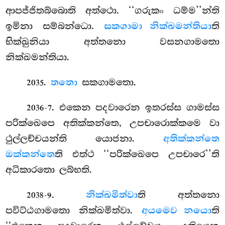
ආපජ්ජිතබ්බොති අත්ථො. ‘‘ගරුකං ධම්ම’’න්ති
ඉමිනා සම්බන්ධො.
සකගාමා නික්ඛමන්තියා
ති
භික්ඛුනියා අත්තනො වසනගාමතො
නික්ඛමන්තියා.
.
තතො
සකගාමතො.
2035
. එකෙන පදවාරෙන ඉතරස්ස ගාමස්ස
2036-7
පරික්ඛෙපෙ අතික්කන්තෙ, උපචාරොක්කමෙ වා
ථුල්ලච්චයන්ති යොජනා.
අතික්කන්තෙ
ඔක්කන්තෙ
ති එත්ථ ‘‘පරික්ඛෙපෙ උපචාරෙ’’ති
අධිකාරතො ලබ්භති.
.
නික්ඛමිත්වා
ති අත්තනො
2038-9
පවිට්ඨගාමතො නික්ඛමිත්වා.
අයමෙව නයො
ති