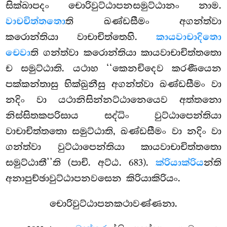
සික්ඛාපදං චොරිවුට්ඨාපනසමුට්ඨානං නාම.
වාචචිත්තතො
ති ඛණ්ඩසීමං අගන්ත්වා
කරොන්තියා වාචාචිත්තෙහි.
කායවාචාදිතො
චෙවා
ති ගන්ත්වා කරොන්තියා කායවාචාචිත්තතො
ච සමුට්ඨාති. යථාහ ‘‘කෙනචිදෙව කරණීයෙන
පක්කන්තාසු භික්ඛුනීසු අගන්ත්වා ඛණ්ඩසීමං වා
නදිං වා යථානිසින්නට්ඨානෙයෙව අත්තනො
නිස්සිතකපරිසාය සද්ධිං වුට්ඨාපෙන්තියා
වාචාචිත්තතො සමුට්ඨාති, ඛණ්ඩසීමං වා නදිං වා
ගන්ත්වා වුට්ඨාපෙන්තියා
කායවාචාචිත්තතො
සමුට්ඨාතී’’ති (පාචි. අට්ඨ. 683).
ක්රියාක්රිය
න්ති
අනාපුච්ඡාවුට්ඨාපනවසෙන කිරියාකිරියං.
චොරිවුට්ඨාපනකථාවණ්ණනා.