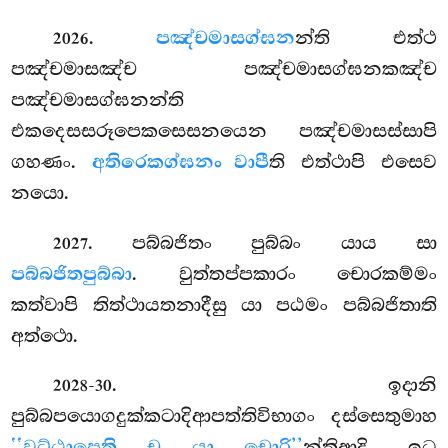
.
පඤ්චමාසග්ඝන
න්ති එත්ථ
2026
පඤ්චමාසඤ්ච පඤ්චමාසග්ඝනකඤ්ච
පඤ්චමාසග්ඝනන්ති
එකදෙසසරූපෙකසෙසනයෙන පඤ්චමාසස්සාපි
ගහණං.
අතිරෙකග්ඝනං වාපී
ති එත්ථාපි එසෙව
නයො.
. පබ්බජිතං
පුබ්බං යාය සා
2027
පබ්බජිතපුබ්බා
. වුත්තප්පකාරං චොරකම්මං
කත්වාපි තිත්ථායතනාදීසු යා පඨමං පබ්බජිතාති
අත්ථො.
. ඉදානි
2028-30
පුබ්බපයොගදුක්කටාදිආපත්තිවිභාගං දස්සෙතුමාහ
‘‘වුට්ඨාපෙති ච යා චොරි’’
න්තිආදි. ඉධ