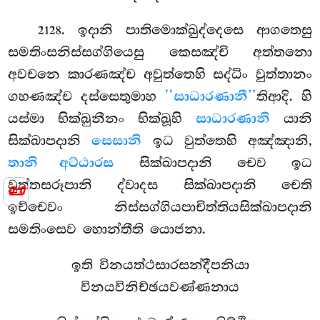
. ඉදානි පාතිමොක්ඛුද්දෙසෙ ආගතෙසු
2128
සමතිංසනිස්සග්ගියෙසු කෙසඤ්චි අත්තනො
අවචනෙ කාරණඤ්ච අවුත්තෙහි සද්ධිං වුත්තානං
ගහණඤ්ච දස්සෙතුමාහ
‘‘සාධාරණානී’’
තිආදි. හි
යස්මා භික්ඛුනීනං භික්ඛූහි
සාධාරණානි
යානි
සික්ඛාපදානි
සෙසානි
ඉධ වුත්තෙහි අඤ්ඤානි,
තානි අට්ඨාරස
සික්ඛාපදානි චෙව ඉධ
වුත්තසරූපානි ද්වාදස සික්ඛාපදානි චෙති
📜
ඉච්චෙවං නිස්සග්ගියපාචිත්තියසික්ඛාපදානි
සමතිංසෙව හොන්තීති යොජනා.
ඉති විනයත්ථසාරසන්දීපනියා
විනයවිනිච්ඡයවණ්ණනාය