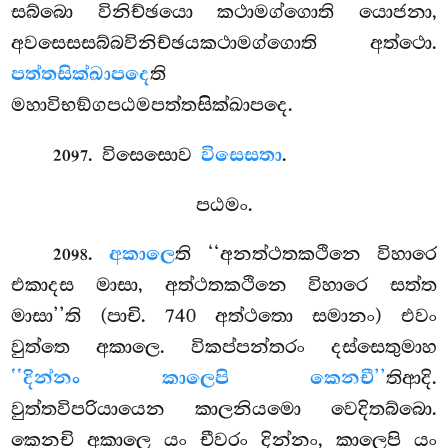
සබ්බො විනිච්ඡයො කථාමග්ගොති යොජනා,
අවසෙසසබ්බවිනිච්ඡයකථාමග්ගොති අත්ථො.
පත්තසික්ඛාපදෙ
ති
මහාවිභඞ්ගපඨමපත්තසික්ඛාපදෙ.
. විසෙසොව
විසෙසතා
.
2097
පඨමං.
.
අකාලෙ
ති ‘‘අනත්ථතකථිනෙ විහාරෙ
2098
එකාදස මාසා, අත්ථතකථිනෙ විහාරෙ සත්ත
මාසා’’ති (පාචි. 740 අත්ථතො සමානං) එවං
වුත්තෙ අකාලෙ. විකප්පන්තරං දස්සෙතුමාහ
‘‘දින්නං කාලෙපි කෙනචී’’
තිආදි.
වුත්තවිපරියායෙන කාලනියමො වෙදිතබ්බො.
කෙනචි අකාලෙ යං චීවරං දින්නං, කාලෙපි යං