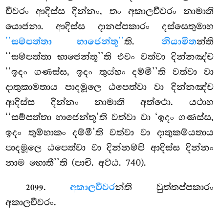
චීවරං ආදිස්ස දින්නං, තං අකාලචීවරං නාමාති
යොජනා. ආදිස්ස දානප්පකාරං දස්සෙතුමාහ
‘‘සම්පත්තා භාජෙන්තූ’’
ති.
නියාමිත
න්ති
‘‘සම්පත්තා භාජෙන්තූ’’ති එවං වත්වා දින්නඤ්ච
‘‘ඉදං ගණස්ස, ඉදං තුය්හං දම්මී’’ති වත්වා වා
දාතුකාමතාය පාදමූලෙ ඨපෙත්වා වා දින්නඤ්ච
ආදිස්ස දින්නං නාමාති අත්ථො. යථාහ
‘‘සම්පත්තා භාජෙන්තූ’ති වත්වා වා ‘ඉදං
ගණස්ස,
ඉදං තුම්හාකං දම්මී’ති වත්වා වා දාතුකම්යතාය
පාදමූලෙ ඨපෙත්වා වා දින්නම්පි ආදිස්ස දින්නං
නාම හොතී’’ති (පාචි. අට්ඨ. 740).
.
අකාලචීවර
න්ති වුත්තප්පකාරං
2099
අකාලචීවරං.