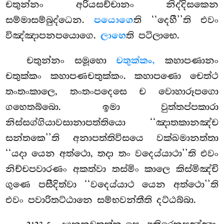
චතුන්නං අරියසච්චානං නිද්දිසකෙන
සම්මාසම්බුද්ධෙන.
පයොගෙ
ති ‘‘දෙහී’’ති එවං
විඤ්ඤාපනපයොගෙ.
ලාභෙ
ති පටිලාභෙ.
චතුන්නං සමූහො
චතුක්කං,
කහාපණානං
චතුක්කං කහාපණචතුක්කං. කහාපණො චෙත්ථ
තංතංකාලෙ, තංතංපදෙසෙ ච වොහාරූපගො
ගහෙතබ්බො. ඉමා වුත්තප්පකාරා
නිස්සග්ගියාවසානාපත්තියො ‘‘ඤාතකානඤ්ච
සන්තකෙ’’ති අනාපත්තිවිසයෙ වක්ඛමානත්තා
‘‘යදා යෙන අත්ථො, තදා තං වදෙය්යාථා’’ති එවං
නිච්චපවාරණං අකත්වා තස්මිං කාලෙ කිස්මිඤ්චි
ගුණෙ පසීදිත්වා ‘‘වදෙය්යාථ යෙන අත්ථො’’ති
එවං පවාරිතට්ඨානෙ සම්භවන්තීති දට්ඨබ්බා.