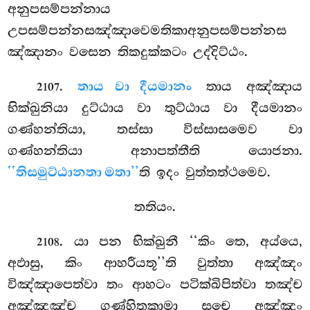
අනුපසම්පන්නාය
උපසම්පන්නසඤ්ඤාවෙමතිකාඅනුපසම්පන්නස
ඤ්ඤානං වසෙන තිකදුක්කටං උද්දිට්ඨං.
.
තාය වා දීයමානං
තාය අඤ්ඤාය
2107
භික්ඛුනියා දුට්ඨාය වා තුට්ඨාය වා දීයමානං
ගණ්හන්තියා, තස්සා විස්සාසමෙව වා
ගණ්හන්තියා අනාපත්තීති යොජනා.
‘‘තිසමුට්ඨානතා මතා’’
ති ඉදං වුත්තත්ථමෙව.
තතියං.
. යා
පන භික්ඛුනී ‘‘කිං තෙ, අය්යෙ,
2108
අඵාසු, කිං ආහරීයතූ’’ති වුත්තා අඤ්ඤං
විඤ්ඤාපෙත්වා තං ආහටං පටික්ඛිපිත්වා තඤ්ච
අඤ්ඤඤ්ච ගණ්හිතුකාමා සචෙ අඤ්ඤං