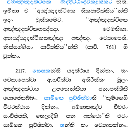
‘‘අනඤ්ඤදත්ථිකෙ නිද්දිට්ඨං
ද්විකදුක්කට’’
න්ති.
ඉමිනා ච ‘‘අඤ්ඤදත්ථිකෙ තිකපාචිත්තිය’’න්ති
ඉදං වුත්තමෙව. ‘‘අඤ්ඤදත්ථිකෙ
අඤ්ඤදත්ථිකසඤ්ඤා, වෙමතිකා,
අනඤ්ඤදත්ථිකසඤ්ඤා අඤ්ඤං චෙතාපෙති,
නිස්සග්ගියං පාචිත්තිය’’න්ති (පාචි. 761) හි
වුත්තං.
.
සෙසක
න්ති
යදත්ථාය දින්නං, තං
2117
චෙතාපෙත්වා ආහරිත්වා අතිරිත්තං මූලං
අඤ්ඤදත්ථාය උපනෙන්තියා අනාපත්තීති
යොජෙතබ්බං.
සාමිකෙ පුච්ඡිත්වා
ති ‘‘තුම්හෙහි
චීවරත්ථාය දින්නං, අම්හාකඤ්ච චීවරං
සංවිජ්ජති, තෙලාදීහි පන අත්ථො’’ති එවං
සාමිකෙ පුච්ඡිත්වා.
ත
න්ති තං චෙතාපන්නං.