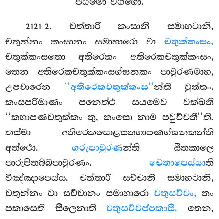
පඨමො වග්ගො.
. චත්තාරි කංසානි සමාහටානි,
2121-2
චතුන්නං කංසානං සමාහාරො වා
චතුක්කංසං,
චතුක්කංසතො අතිරෙකං අතිරෙකචතුක්කංසං,
තෙන අතිරෙකචතුක්කංසග්ඝනකං පාවුරණමාහ,
උපචාරෙන
‘‘අතිරෙකචතුක්කංස’’
න්ති වුත්තං.
කංසපරිමාණං පනෙත්ථ සයමෙව වක්ඛති
‘‘කහාපණචතුක්කං තු, කංසො නාම පවුච්චතී’’ති.
තස්මා අතිරෙකසොළසකහාපණග්ඝනකන්ති
අත්ථො.
ගරුපාවුරණ
න්ති සීතකාලෙ
පාරුපිතබ්බපාවුරණං.
චෙතාපෙය්යා
ති
විඤ්ඤාපෙය්ය. චත්තාරි සච්චානි
සමාහටානි,
චතුන්නං වා සච්චානං සමාහාරො
චතුසච්චං,
තං
පකාසෙති සීලෙනාති
චතුසච්චප්පකාසී,
තෙන,