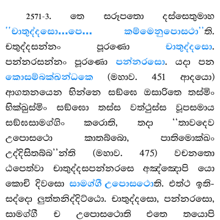
. තෙ සරූපතො දස්සෙතුමාහ
2571-3
‘‘චාතුද්දසො…පෙ… කම්මෙනුපොසථා’’
ති.
චතුද්දසන්නං පූරණො
චාතුද්දසො
.
පන්නරසන්නං පූරණො
පන්නරසො
. යදා පන
කොසම්බක්ඛන්ධකෙ
(මහාව. 451 ආදයො)
ආගතනයෙන භින්නෙ සඞ්ඝෙ ඔසාරිතෙ තස්මිං
භික්ඛුස්මිං සඞ්ඝො තස්ස වත්ථුස්ස වූපසමාය
සඞ්ඝසාමග්ගිං කරොති, තදා ‘‘තාවදෙව
උපොසථො කාතබ්බො, පාතිමොක්ඛං
උද්දිසිතබ්බ’’න්ති (මහාව. 475) වචනතො
ඨපෙත්වා චාතුද්දසපන්නරසෙ
අඤ්ඤොපි යො
කොචි දිවසො
සාමග්ගී උපොසථො
ති. එත්ථ ඉති-
සද්දො ලුත්තනිද්දිට්ඨො. චාතුද්දසො, පන්නරසො,
සාමග්ගී ච උපොසථොති එතෙ තයොපි