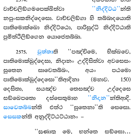
2574
වාච්චලිඞ්ගමපෙක්ඛිත්වා
‘‘නිද්දිට්ඨ’’
න්ති
නපුංසකනිද්දෙසො. වාච්චලිඞ්ගා හි තබ්බාදයොති
පාතිමොක්ඛො නිද්දිට්ඨො, පාරිසුද්ධි නිද්දිට්ඨාති
පුමිත්ථිලිඞ්ගෙන යොජෙතබ්බා.
.
වුත්තා
ති ‘‘පඤ්චිමෙ, භික්ඛවෙ,
2575
පාතිමොක්ඛුද්දෙසා, නිදානං උද්දිසිත්වා අවසෙසං
සුතෙන සාවෙතබ්බං, අයං පඨමො
පාතිමොක්ඛුද්දෙසො’’තිආදිනා (මහාව. 150)
දෙසිතා, සයඤ්ච තෙසඤ්ච උද්දෙසෙ
සඞ්ඛෙපතො දස්සෙතුමාහ
‘‘නිදාන’’
න්තිආදි.
සාවෙතබ්බ
න්ති එත්ථ ‘‘සුතෙනා’’ති සෙසො.
සෙසක
න්ති අනුද්දිට්ඨට්ඨානං –
‘‘සුණාතු මෙ, භන්තෙ සඞ්ඝො…