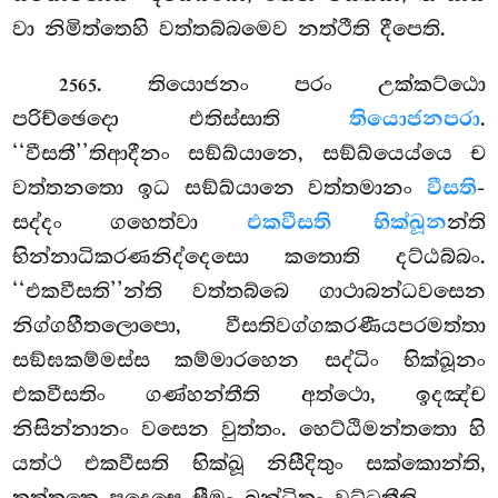
වා නිමිත්තෙහි වත්තබ්බමෙව නත්ථීති දීපෙති.
. තියොජනං පරං උක්කට්ඨො
2565
පරිච්ඡෙදො එතිස්සාති
තියොජනපරා
.
‘‘වීසතී’’තිආදීනං සඞ්ඛ්යානෙ, සඞ්ඛ්යෙය්යෙ ච
වත්තනතො ඉධ සඞ්ඛ්යානෙ වත්තමානං
වීසති
-
සද්දං ගහෙත්වා
එකවීසති භික්ඛූන
න්ති
භින්නාධිකරණනිද්දෙසො කතොති දට්ඨබ්බං.
‘‘එකවීසති’’න්ති වත්තබ්බෙ ගාථාබන්ධවසෙන
නිග්ගහීතලොපො, වීසතිවග්ගකරණීයපරමත්තා
සඞ්ඝකම්මස්ස කම්මාරහෙන සද්ධිං භික්ඛූනං
එකවීසතිං ගණ්හන්තීති අත්ථො, ඉදඤ්ච
නිසින්නානං වසෙන වුත්තං. හෙට්ඨිමන්තතො හි
යත්ථ එකවීසති භික්ඛූ නිසීදිතුං සක්කොන්ති,
තත්තකෙ පදෙසෙ සීමං බන්ධිතුං වට්ටතීති.