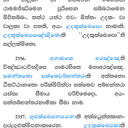
ථාමමජ්ඣිමෙන පුරිසෙන සබ්බථාමෙන
ඛිපිතබ්බං, තත්ථ යත්ථ එවං ඛිත්තං උදකං වා
වාලුකා වා පතති, අයං
උදකුක්ඛෙපො
නාමාති.
උදකුක්ඛෙපසඤ්ඤිතො
ති ‘‘උදකුක්ඛෙපො’’ති
සල්ලක්ඛිතො.
.
අගාමකෙ අරඤ්ඤෙ
ති
2556
විඤ්ඣාටවිසදිසෙ ගාමරහිතෙ මහාඅරඤ්ඤෙ.
සමන්තතො සත්තෙවබ්භන්තරා
ති අත්තනො
ඨිතට්ඨානතො පරික්ඛිපිත්වා සත්තෙව අබ්භන්තරා
යස්සා සීමාය පරිච්ඡෙදො, අයං
සත්තබ්භන්තරනාමිකා සීමා නාම.
.
ගුළුක්ඛෙපනයෙනා
ති
අක්ඛධුත්තකානං
2557
දාරුගුළුක්ඛිපනාකාරෙන.
උදකුක්ඛෙපකා
ති