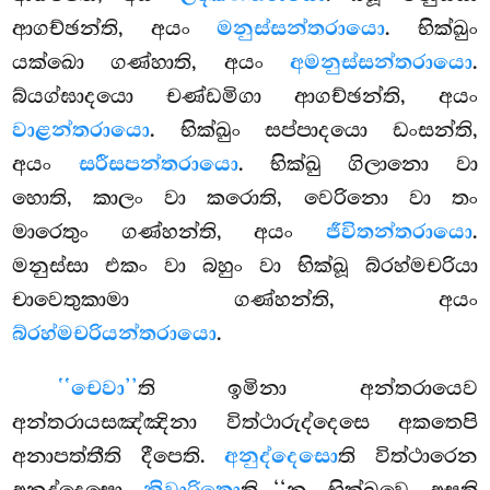
ආගච්ඡන්ති, අයං
මනුස්සන්තරායො
. භික්ඛුං
යක්ඛො ගණ්හාති, අයං
අමනුස්සන්තරායො
.
බ්යග්ඝාදයො චණ්ඩමිගා ආගච්ඡන්ති, අයං
වාළන්තරායො
. භික්ඛුං සප්පාදයො ඩංසන්ති,
අයං
සරීසපන්තරායො
. භික්ඛු ගිලානො වා
හොති, කාලං වා කරොති, වෙරිනො වා තං
මාරෙතුං ගණ්හන්ති, අයං
ජීවිතන්තරායො
.
මනුස්සා එකං වා බහුං වා භික්ඛූ බ්රහ්මචරියා
චාවෙතුකාමා ගණ්හන්ති, අයං
බ්රහ්මචරියන්තරායො
.
‘‘චෙවා’’
ති ඉමිනා අන්තරායෙව
අන්තරායසඤ්ඤිනා විත්ථාරුද්දෙසෙ අකතෙපි
අනාපත්තීති දීපෙති.
අනුද්දෙසො
ති විත්ථාරෙන
අනුද්දෙසො.
ති ‘‘න, භික්ඛවෙ, අසති