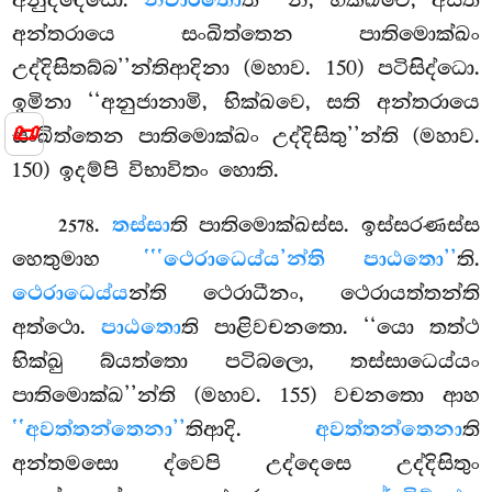
නිවාරිතො
අන්තරායෙ සංඛිත්තෙන පාතිමොක්ඛං
උද්දිසිතබ්බ’’න්තිආදිනා (මහාව. 150) පටිසිද්ධො.
ඉමිනා ‘‘අනුජානාමි, භික්ඛවෙ, සති අන්තරායෙ
📜
සංඛිත්තෙන පාතිමොක්ඛං උද්දිසිතු’’න්ති (මහාව.
150) ඉදම්පි විභාවිතං හොති.
.
තස්සා
ති පාතිමොක්ඛස්ස. ඉස්සරණස්ස
2578
හෙතුමාහ
‘‘‘ථෙරාධෙය්ය’න්ති පාඨතො’’
ති.
ථෙරාධෙය්ය
න්ති ථෙරාධීනං, ථෙරායත්තන්ති
අත්ථො.
පාඨතො
ති පාළිවචනතො. ‘‘යො තත්ථ
භික්ඛු බ්යත්තො පටිබලො, තස්සාධෙය්යං
පාතිමොක්ඛ’’න්ති (මහාව. 155) වචනතො ආහ
‘‘අවත්තන්තෙනා’’
තිආදි.
අවත්තන්තෙනා
ති
අන්තමසො ද්වෙපි උද්දෙසෙ උද්දිසිතුං