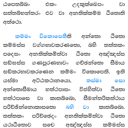
ඨපෙතබ්බං එකං උදකුක්ඛෙපං වා
සත්තබ්භන්තරං එව වා අනතික්කම්ම ඨිතොති
අත්ථො.
කම්මං විකොපෙතී
ති අන්තො ඨිතො
කම්මස්ස වග්ගභාවකරණතො, බහි තත්තකං
පදෙසං අනතික්කමිත්වා ඨිතො අඤ්ඤස්ස
සඞ්ඝස්ස ගණපූරණභාවං ගච්ඡන්තො සීමාය
සඞ්කරභාවකරණෙන කම්මං විකොපෙති. ඉති
යස්මා අට්ඨකථානයො,
තස්මා සො
අන්තොසීමාය හත්ථපාසං විජහිත්වා ඨිතො
හත්ථපාසෙ වා කාතබ්බො, සීමන්තරිකත්ථාය
පරිච්ඡින්නොකාසතො
බහි වා
කාතබ්බො.
තත්තකං පරිච්ඡෙදං අනතික්කමිත්වා ඨිතො
යථාඨිතොව සචෙ අඤ්ඤස්ස කම්මස්ස