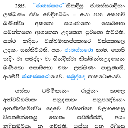
.
‘‘ජාතස්සරෙ’’
තිආදීසු ජාතස්සරාදීනං
2555
ලක්ඛණං එවං වෙදිතබ්බං – යො පන කෙනචි
ඛණිත්වා අකතො සයංජාතො සොබ්භො
සමන්තතො ආගතෙන උදකෙන පූරිතො
තිට්ඨති,
යත්ථ නදියං වක්ඛමානප්පකාරෙ වස්සකාලෙ
උදකං සන්තිට්ඨති, අයං
ජාතස්සරො
නාම. යොපි
නදිං වා සමුද්දං වා භින්දිත්වා නික්ඛන්තඋදකෙන
ඛණිතො සොබ්භො එතං ලක්ඛණං පාපුණාති,
අයම්පි
ජාතස්සරො
යෙව.
සමුද්දො
පාකටොයෙව.
යස්සා ධම්මිකානං රාජූනං කාලෙ
අන්වඩ්ඪමාසං අනුදසාහං අනුපඤ්චාහං
අනතික්කමිත්වා දෙවෙ වස්සන්තෙ වලාහකෙසු
විගතමත්තෙසු සොතං පච්ඡිජ්ජති, අයං
නදිසඞ්ඛ්යං න ගච්ඡති. යස්සා පන ඊදිසෙ