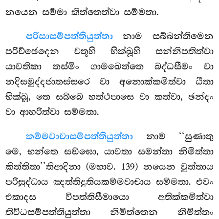
නයෙන සම්මා කිත්තෙත්වා සම්මතා.
පරිසාසම්පත්තියුත්තා
නාම සබ්බන්තිමෙන
පරිච්ඡෙදෙන චතූහි භික්ඛූහි සන්නිපතිත්වා
යාවතිකා තස්මිං ගාමඛෙත්තෙ බද්ධසීමං වා
නදිසමුද්දජාතස්සරෙ වා අනොක්කමිත්වා ඨිතා
භික්ඛූ, තෙ සබ්බෙ හත්ථපාසෙ වා කත්වා, ඡන්දං
වා ආහරිත්වා සම්මතා.
කම්මවාචාසම්පත්තියුත්තා
නාම ‘‘සුණාතු
මෙ, භන්තෙ සඞ්ඝො, යාවතා සමන්තා නිමිත්තා
කිත්තිතා’’තිආදිනා (මහාව. 139) නයෙන වුත්තාය
පරිසුද්ධාය ඤත්තිදුතියකම්මවාචාය සම්මතා. එවං
එකාදස විපත්තිසීමායො අතික්කමිත්වා
තිවිධසම්පත්තියුත්තා නිමිත්තෙන නිමිත්තං