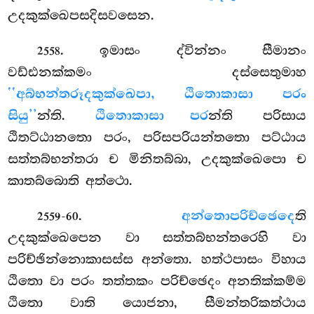
උදකුක්ඛෙපසදිසවසෙන.
. ඉමාසං ද්වින්නං සීමානං
2558
වඩ්ඪනක්කමං දස්සෙතුමාහ
‘‘අබ්භන්තරූදකුක්ඛෙපා, ඨිතොකාසා පරං
සියු’’
න්ති.
ඨිතොකාසා පර
න්ති පරිසාය
ඨිතට්ඨානතො පරං, පරිසපරියන්තතො පට්ඨාය
සත්තබ්භන්තරා ච මිනිතබ්බා, උදකුක්ඛෙපො ච
කාතබ්බොති අත්ථො.
.
අන්තොපරිච්ඡෙදෙ
ති
2559-60
උදකුක්ඛෙපෙන වා සත්තබ්භන්තරෙහි වා
පරිච්ඡින්නොකාසස්ස අන්තො. හත්ථපාසං විහාය
ඨිතො වා පරං තත්තකං පරිච්ඡෙදං අනතික්කම්ම
ඨිතො වාති යොජනා, සීමන්තරිකත්ථාය