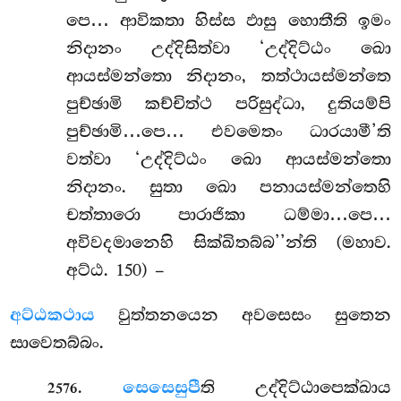
පෙ… ආවිකතා හිස්ස ඵාසු හොතීති ඉමං
නිදානං උද්දිසිත්වා ‘උද්දිට්ඨං ඛො
ආයස්මන්තො නිදානං, තත්ථායස්මන්තෙ
පුච්ඡාමි කච්චිත්ථ පරිසුද්ධා, දුතියම්පි
පුච්ඡාමි…පෙ… එවමෙතං ධාරයාමී’ති
වත්වා ‘උද්දිට්ඨං ඛො ආයස්මන්තො
නිදානං. සුතා ඛො පනායස්මන්තෙහි
චත්තාරො පාරාජිකා ධම්මා…පෙ…
අවිවදමානෙහි සික්ඛිතබ්බ’’න්ති (මහාව.
අට්ඨ. 150) –
අට්ඨකථාය
වුත්තනයෙන අවසෙසං සුතෙන
සාවෙතබ්බං.
.
සෙසෙසුපී
ති උද්දිට්ඨාපෙක්ඛාය
2576