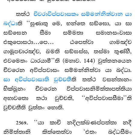
තත්ථ
චීවරාවිප්පවාසකං සම්මන්නිත්වාන යා
බද්ධා
ති ‘‘සුණාතු මෙ, භන්තෙ සඞ්ඝො, යා සා
සඞ්ඝෙන සීමා සම්මතා සමානසංවාසා
එකුපොසථා…පෙ… ඨපෙත්වා ගාමඤ්ච
ගාමූපචාරඤ්ච, ඛමති සඞ්ඝස්ස, තස්මා තුණ්හී,
එවමෙතං ධාරයාමී’’ති (මහාව. 144) වුත්තනයෙන
චීවරෙන අවිප්පවාසං සම්මන්නිත්වා යා බද්ධා.
සා අවිප්පවාසාති වුච්චතී
ති තත්ථ වසන්තානං
භික්ඛූනං චීවරෙන විප්පවාසනිමිත්තාපත්තියා
අභාවතො තථා වුච්චති, ‘‘අවිප්පවාසසීමා’’ති
වුච්චතීති වුත්තං හොති.
. ‘‘යා කාචි නදිලක්ඛණප්පත්තා නදී
2569
නිමිත්තානි කිත්තෙත්වා ‘එතං බද්ධසීමං