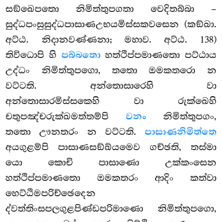
සඞ්ඛෙපතො නිමිත්තුපගතා වෙදිතබ්බා –
සුද්ධපංසුසුද්ධපාසාණඋභයමිස්සකවසෙන (කඞ්ඛා.
අට්ඨ. නිදානවණ්ණනා; මහාව. අට්ඨ. 138)
තිවිධොපි හි
පබ්බතො
හත්ථිප්පමාණතො පට්ඨාය
උද්ධං නිමිත්තුපගො, තතො ඔමකතරො න
වට්ටති. අන්තොසාරෙහි වා
අන්තොසාරමිස්සකෙහි වා රුක්ඛෙහි
චතුපඤ්චරුක්ඛමත්තම්පි
වනං
නිමිත්තුපගං,
තතො ඌනතරං න වට්ටති.
පාසාණනිමිත්තෙ
අයගුළම්පි පාසාණසඞ්ඛ්යමෙව ගච්ඡති, තස්මා
යො කොචි පාසාණො උක්කංසෙන
හත්ථිප්පමාණතො ඔමකතරං ආදිං කත්වා
හෙට්ඨිමපරිච්ඡෙදෙන
ද්වත්තිංසපලගුළපිණ්ඩපරිමාණො නිමිත්තුපගො,