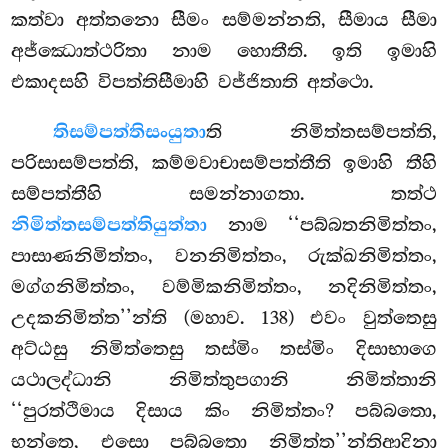
කත්වා අත්තනො සීමං සම්මන්නති, සීමාය සීමා
අජ්ඣොත්ථරිතා නාම හොතීති. ඉති ඉමාහි
එකාදසහි විපත්තිසීමාහි වජ්ජිතාති අත්ථො.
තිසම්පත්තිසංයුතා
ති
නිමිත්තසම්පත්ති,
පරිසාසම්පත්ති, කම්මවාචාසම්පත්තීති ඉමාහි තීහි
සම්පත්තීහි
සමන්නාගතා. තත්ථ
නිමිත්තසම්පත්තියුත්තා
නාම ‘‘පබ්බතනිමිත්තං,
පාසාණනිමිත්තං, වනනිමිත්තං, රුක්ඛනිමිත්තං,
මග්ගනිමිත්තං, වම්මිකනිමිත්තං, නදිනිමිත්තං,
උදකනිමිත්ත’’න්ති (මහාව. 138) එවං වුත්තෙසු
අට්ඨසු නිමිත්තෙසු තස්මිං තස්මිං දිසාභාගෙ
යථාලද්ධානි නිමිත්තුපගානි නිමිත්තානි
‘‘පුරත්ථිමාය දිසාය කිං නිමිත්තං? පබ්බතො,
භන්තෙ, එසො පබ්බතො නිමිත්ත’’න්තිආදිනා