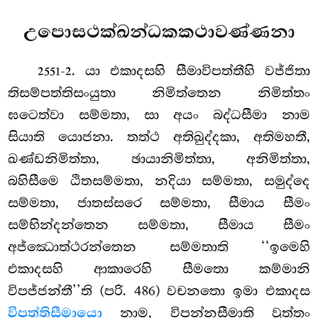
උපොසථක්ඛන්ධකකථාවණ්ණනා
. යා එකාදසහි සීමාවිපත්තීහි වජ්ජිතා
2551-2
තිසම්පත්තිසංයුතා නිමිත්තෙන නිමිත්තං
ඝටෙත්වා සම්මතා, සා අයං බද්ධසීමා නාම
සියාති යොජනා. තත්ථ අතිඛුද්දකා, අතිමහතී,
ඛණ්ඩනිමිත්තා, ඡායානිමිත්තා, අනිමිත්තා,
බහිසීමෙ ඨිතසම්මතා, නදියා සම්මතා, සමුද්දෙ
සම්මතා, ජාතස්සරෙ සම්මතා, සීමාය සීමං
සම්භින්දන්තෙන සම්මතා, සීමාය සීමං
අජ්ඣොත්ථරන්තෙන සම්මතාති ‘‘ඉමෙහි
එකාදසහි ආකාරෙහි සීමතො කම්මානි
විපජ්ජන්තී’’ති
(පරි. 486) වචනතො ඉමා එකාදස
විපත්තිසීමායො
නාම, විපන්නසීමාති වුත්තං