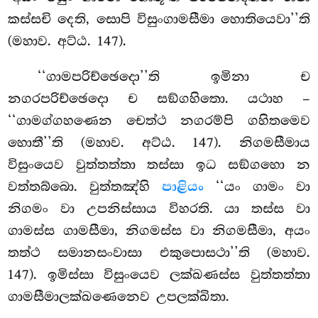
කස්සචි දෙති, සොපි විසුංගාමසීමා හොතියෙවා’’ති
(මහාව. අට්ඨ. 147).
‘‘ගාමපරිච්ඡෙදො’’ති ඉමිනා ච
නගරපරිච්ඡෙදො ච සඞ්ගහිතො. යථාහ –
‘‘ගාමග්ගහණෙන චෙත්ථ නගරම්පි ගහිතමෙව
හොතී’’ති (මහාව. අට්ඨ. 147). නිගමසීමාය
විසුංයෙව වුත්තත්තා තස්සා ඉධ සඞ්ගහො න
වත්තබ්බො. වුත්තඤ්හි
පාළියං
‘‘යං ගාමං වා
නිගමං වා උපනිස්සාය විහරති. යා තස්ස වා
ගාමස්ස ගාමසීමා, නිගමස්ස වා නිගමසීමා, අයං
තත්ථ සමානසංවාසා එකුපොසථා’’ති (මහාව.
147). ඉමිස්සා විසුංයෙව ලක්ඛණස්ස වුත්තත්තා
ගාමසීමාලක්ඛණෙනෙව උපලක්ඛිතා.