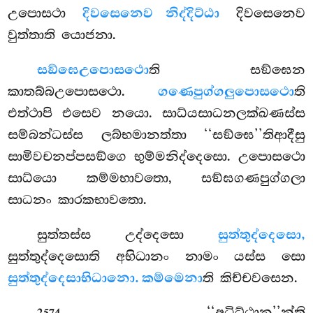
උපොසථා
දිවසෙනෙව නිද්දිට්ඨා
දිවසෙනෙව
වුත්තාති යොජනා.
සඞ්ඝෙඋපොසථො
ති
සඞ්ඝෙන
කාතබ්බඋපොසථො.
ගණෙපුග්ගලුපොසථො
ති
එත්ථාපි එසෙව නයො. සාධ්යසාධනලක්ඛණස්ස
සම්බන්ධස්ස ලබ්භමානත්තා ‘‘සඞ්ඝෙ’’තිආදීසු
සාමිවචනප්පසඞ්ගෙ භුම්මනිද්දෙසො. උපොසථො
සාධ්යො කම්මභාවතො, සඞ්ඝගණපුග්ගලා
සාධනං කාරකභාවතො.
සුත්තස්ස උද්දෙසො
සුත්තුද්දෙසො,
සුත්තුද්දෙසොති අභිධානං නාමං යස්ස සො
සුත්තුද්දෙසාභිධානො. කම්මෙනා
ති කිච්චවසෙන.
. ‘‘අධිට්ඨාන’’න්ති