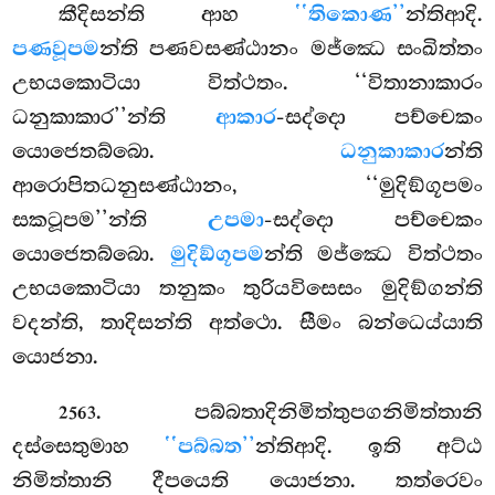
කීදිසන්ති ආහ
‘‘තිකොණ’’
න්තිආදි.
පණවූපම
න්ති පණවසණ්ඨානං මජ්ඣෙ සංඛිත්තං
උභයකොටියා විත්ථතං. ‘‘විතානාකාරං
ධනුකාකාර’’න්ති
ආකාර
-සද්දො පච්චෙකං
යොජෙතබ්බො.
ධනුකාකාර
න්ති
ආරොපිතධනුසණ්ඨානං, ‘‘මුදිඞ්ගූපමං
සකටූපම’’න්ති
උපමා
-සද්දො පච්චෙකං
යොජෙතබ්බො.
මුදිඞ්ගූපම
න්ති මජ්ඣෙ විත්ථතං
උභයකොටියා තනුකං තුරියවිසෙසං මුදිඞ්ගන්ති
වදන්ති, තාදිසන්ති අත්ථො. සීමං බන්ධෙය්යාති
යොජනා.
. පබ්බතාදිනිමිත්තුපගනිමිත්තානි
2563
දස්සෙතුමාහ
‘‘පබ්බත’’
න්තිආදි. ඉති අට්ඨ
නිමිත්තානි දීපයෙති යොජනා. තත්රෙවං