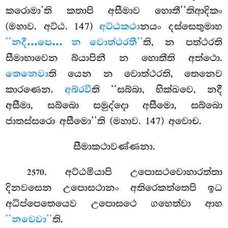
කරොමා’ති කතාපි අසීමාව හොතී’’තිආදිකං
(මහාව. අට්ඨ. 147)
අට්ඨකථා
නයං දස්සෙතුමාහ
‘‘නදී…පෙ… න වොත්ථරතී’’
ති, න පත්ථරති
සීමාභාවෙන බ්යාපිනී න හොතීති අත්ථො.
තෙනෙවා
ති යෙන න වොත්ථරති, තෙනෙව
කාරණෙන.
අබ්රවී
ති ‘‘සබ්බා, භික්ඛවෙ, නදී
අසීමා, සබ්බො සමුද්දො අසීමො, සබ්බො
ජාතස්සරො අසීමො’’ති (මහාව. 147) අවොච.
සීමාකථාවණ්ණනා.
. අට්ඨමියාපි උපොසථවොහාරත්තා
2570
දිනවසෙන උපොසථානං අතිරෙකත්තෙපි ඉධ
අධිප්පෙතෙයෙව උපොසථෙ ගහෙත්වා ආහ
‘‘නවෙවා’’
ති.