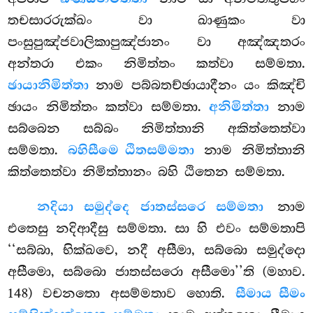
තචසාරරුක්ඛං වා ඛාණුකං වා
පංසුපුඤ්ජවාලිකාපුඤ්ජානං වා අඤ්ඤතරං
අන්තරා එකං නිමිත්තං කත්වා සම්මතා.
ඡායානිමිත්තා
නාම පබ්බතච්ඡායාදීනං යං කිඤ්චි
ඡායං නිමිත්තං කත්වා සම්මතා.
අනිමිත්තා
නාම
සබ්බෙන සබ්බං නිමිත්තානි අකිත්තෙත්වා
සම්මතා.
බහිසීමෙ ඨිතසම්මතා
නාම නිමිත්තානි
කිත්තෙත්වා නිමිත්තානං බහි ඨිතෙන සම්මතා.
නදියා සමුද්දෙ ජාතස්සරෙ සම්මතා
නාම
එතෙසු නදිආදීසු සම්මතා. සා හි එවං සම්මතාපි
‘‘සබ්බා, භික්ඛවෙ, නදී අසීමා, සබ්බො සමුද්දො
අසීමො, සබ්බො ජාතස්සරො අසීමො’’ති (මහාව.
148) වචනතො අසම්මතාව හොති.
සීමාය සීමං