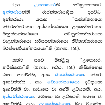
.
උපොසථෙ
ති සඞ්ඝුපොසථෙ.
2577
අන්තරාය
න්ති රාජන්තරායාදිකං දසවිධං
අන්තරායං. යථාහ – ‘‘රාජන්තරායො
චොරන්තරායො අග්යන්තරායො උදකන්තරායො
මනුස්සන්තරායො අමනුස්සන්තරායො
වාළන්තරායො සරීසපන්තරායො ජීවිතන්තරායො
බ්රහ්මචරියන්තරායො’’ති (මහාව. 150).
තත්ථ සචෙ භික්ඛූසු ‘‘උපොසථං
කරිස්සාමා’’ති (මහාව. අට්ඨ. 150) නිසින්නෙසු
රාජා ආගච්ඡති, අයං
රාජන්තරායො
. චොරා
ආගච්ඡන්ති
, අයං
චොරන්තරායො
. දවදාහො
ආගච්ඡති වා, ආවාසෙ වා අග්ගි උට්ඨහති, අයං
අග්යන්තරායො
. මෙඝො වා උට්ඨෙති, ඔඝො වා
ආගච්ඡති, අයං
උදකන්තරායො
. බහූ මනුස්සා