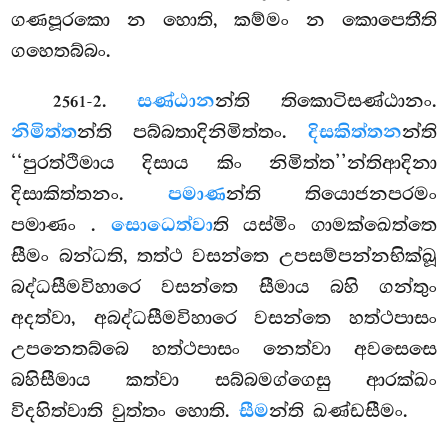
ගණපූරකො න හොති, කම්මං න කොපෙතීති
ගහෙතබ්බං.
.
සණ්ඨාන
න්ති තිකොටිසණ්ඨානං.
2561-2
නිමිත්ත
න්ති පබ්බතාදිනිමිත්තං.
දිසකිත්තන
න්ති
‘‘පුරත්ථිමාය දිසාය කිං නිමිත්ත’’න්තිආදිනා
දිසාකිත්තනං.
පමාණ
න්ති තියොජනපරමං
පමාණං
.
සොධෙත්වා
ති යස්මිං ගාමක්ඛෙත්තෙ
සීමං බන්ධති, තත්ථ වසන්තෙ
උපසම්පන්නභික්ඛූ
බද්ධසීමවිහාරෙ වසන්තෙ සීමාය බහි ගන්තුං
අදත්වා, අබද්ධසීමවිහාරෙ වසන්තෙ හත්ථපාසං
උපනෙතබ්බෙ හත්ථපාසං නෙත්වා අවසෙසෙ
බහිසීමාය කත්වා සබ්බමග්ගෙසු ආරක්ඛං
විදහිත්වාති වුත්තං හොති.
සීම
න්ති ඛණ්ඩසීමං.