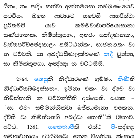
ඨිතං, තං ආදිං කත්වා අන්තමසො තඞ්ඛණංයෙව
පථවියං ඛතෙ ආවාටෙ ඝටෙහි ආහරිත්වා
පූරිතම්පි යාව කම්මවාචාපරියොසානා
සණ්ඨහනකං නිමිත්තුපගං, ඉතරං සන්දමානකං,
වුත්තපරිච්ඡෙදකාලං
අතිට්ඨන්තං, භාජනගතං වා
න වට්ටති. යා අබද්ධසීමාලක්ඛණෙ
නදී
වුත්තා,
සා නිමිත්තුපගා, අඤ්ඤා න වට්ටතීති.
.
තෙසූ
ති නිද්ධාරණෙ භුම්මං.
තීණී
ති
2564
නිද්ධාරිතබ්බදස්සනං, ඉමිනා එකං වා ද්වෙ වා
නිමිත්තානි න වට්ටන්තීති දස්සෙති. යථාහ –
‘‘සා එවං සම්මන්නිත්වා බජ්ඣමානා එකෙන,
ද්වීහි වා නිමිත්තෙහි අබද්ධා හොතී’’ති (මහාව.
අට්ඨ. 138).
සතෙනාපී
ති එත්ථ
පි
-සද්දො
සම්භාවනායං දට්ඨබ්බො, තෙන වීසතියා, තිංසාය