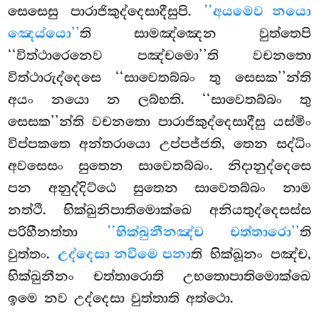
සෙසෙසු පාරාජිකුද්දෙසාදීසුපි.
‘‘අයමෙව නයො
ඤෙය්යො’’
ති සාමඤ්ඤෙන වුත්තෙපි
‘‘විත්ථාරෙනෙව පඤ්චමො’’ති වචනතො
විත්ථාරුද්දෙසෙ ‘‘සාවෙතබ්බං තු සෙසක’’න්ති
අයං නයො න ලබ්භති. ‘‘සාවෙතබ්බං තු
සෙසක’’න්ති වචනතො පාරාජිකුද්දෙසාදීසු යස්මිං
විප්පකතෙ අන්තරායො උප්පජ්ජති, තෙන සද්ධිං
අවසෙසං සුතෙන සාවෙතබ්බං. නිදානුද්දෙසෙ
පන
අනුද්දිට්ඨෙ සුතෙන සාවෙතබ්බං නාම
නත්ථි. භික්ඛුනිපාතිමොක්ඛෙ අනියතුද්දෙසස්ස
පරිහීනත්තා
‘‘භික්ඛුනීනඤ්ච චත්තාරො’’
ති
වුත්තං.
උද්දෙසා නවිමෙ පනා
ති භික්ඛූනං පඤ්ච,
භික්ඛුනීනං චත්තාරොති උභතොපාතිමොක්ඛෙ
ඉමෙ නව උද්දෙසා වුත්තාති අත්ථො.