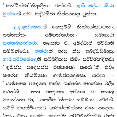
‘‘බන්ධිත්වා’’තිආදිනා වක්ඛති.
ඉති බද්ධා තිධා
වුත්තා
ති එවං බද්ධසීමා තිප්පභෙදා වුත්තා.
උදකුක්ඛෙපා
ති හෙතුම්හි නිස්සක්කවචනං.
සත්තන්නං අබ්භන්තරානං සමාහාරා
සත්තබ්භන්තරා,
තතොපි ච. අබද්ධාපි තිවිධාති
සම්බන්ධො.
තත්ථා
ති තාසු තීසු අබද්ධසීමාසු.
ගාමපරිච්ඡෙදො
ති සබ්බදිසාසු සීමං පරිච්ඡින්දිත්වා
‘‘ඉමස්ස පදෙසස්ස එත්තකො කරො’’ති එවං
කරෙන නියමිතො ගාමප්පදෙසො. යථාහ –
‘‘යත්තකෙ පදෙසෙ තස්ස ගාමස්ස භොජකා බලිං
හරන්ති
, සො පදෙසො අප්පො වා හොතු
මහන්තො වා, ‘ගාමසීමා’ත්වෙව සඞ්ඛ්යං ගච්ඡති.
යම්පි එකස්මිංයෙව ගාමක්ඛෙත්තෙ එකං පදෙසං
‘අයං විසුං ගාමො හොතූ’ති පරිච්ඡින්දිත්වා රාජා