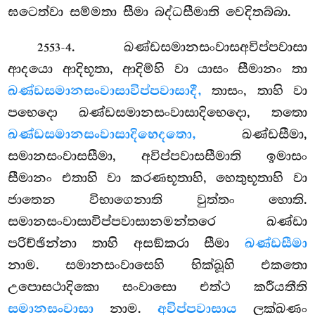
ඝටෙත්වා සම්මතා සීමා බද්ධසීමාති වෙදිතබ්බා.
. ඛණ්ඩසමානසංවාසඅවිප්පවාසා
2553-4
ආදයො ආදිභූතා, ආදිම්හි වා යාසං සීමානං තා
ඛණ්ඩසමානසංවාසාවිප්පවාසාදී,
තාසං, තාහි වා
පභෙදො ඛණ්ඩසමානසංවාසාදිභෙදො, තතො
ඛණ්ඩසමානසංවාසාදිභෙදතො,
ඛණ්ඩසීමා,
සමානසංවාසසීමා, අවිප්පවාසසීමාති ඉමාසං
සීමානං එතාහි වා කරණභූතාහි, හෙතුභූතාහි වා
ජාතෙන විභාගෙනාති වුත්තං හොති.
සමානසංවාසාවිප්පවාසානමන්තරෙ ඛණ්ඩා
පරිච්ඡින්නා තාහි අසඞ්කරා
සීමා
ඛණ්ඩසීමා
නාම. සමානසංවාසෙහි භික්ඛූහි එකතො
උපොසථාදිකො සංවාසො එත්ථ කරීයතීති
සමානසංවාසා
නාම.
අවිප්පවාසාය
ලක්ඛණං