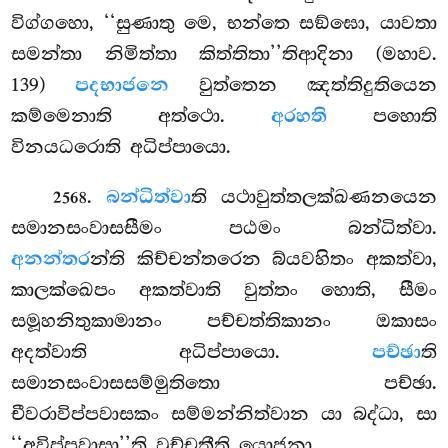
විග්ගහො, ‘‘සුණාතු මෙ, භන්තෙ සඞ්ඝො, යාවතා
සමන්තා නිමිත්තා කිත්තිතා’’තිආදිනා (මහාව.
139)
පදභාජනෙ
වුත්තෙන ඤත්තිදුතියෙන
කම්මෙනාති අත්ථො.
අරහති
පහොති
විනයධරොති අධිප්පායො.
.
බන්ධිත්වා
ති යථාවුත්තලක්ඛණනයෙන
2568
සමානසංවාසසීමං පඨමං බන්ධිත්වා.
අනන්තර
න්ති කිච්චන්තරෙන බ්යවහිතං අකත්වා,
කාලක්ඛෙපං අකත්වාති වුත්තං හොති, සීමං
සමූහනිතුකාමානං
පච්චත්තිකානං ඔකාසං
අදත්වාති අධිප්පායො.
පච්ඡා
ති
සමානසංවාසසම්මුතිතො පච්ඡා.
චීවරාවිප්පවාසකං සම්මන්නිත්වාන යා බද්ධා, සා
‘‘අවිප්පවාසා’’ති වුච්චතීති යොජනා.