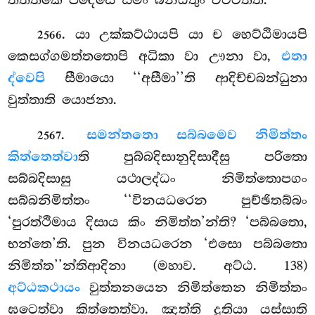
. යා උක්කට්ඨායපි යා ච හෙට්ඨිමායපි
2566
කෙසග්ගමත්තතොපි අධිකා වා ඌනා වා,
එතා
ද්වෙපි
සීමායො ‘‘අසීමා’’ති ආදිච්චබන්ධුනා
වුත්තාති යොජනා.
.
සමන්තතො සබ්බමෙව නිමිත්තං
2567
කිත්තෙත්වා
ති පුබ්බදිසානුදිසාදීසු පරිතො
සබ්බදිසාසු යථාලද්ධං නිමිත්තොපගං
සබ්බනිමිත්තං ‘‘විනයධරෙන පුච්ඡිතබ්බං
‘පුරත්ථිමාය දිසාය කිං නිමිත්ත’න්ති? ‘පබ්බතො,
භන්තෙ’ති. පුන විනයධරෙන ‘එසො පබ්බතො
නිමිත්ත’’න්තිආදිනා (මහාව. අට්ඨ. 138)
අට්ඨකථායං
වුත්තනයෙන නිමිත්තෙන නිමිත්තං
ඝටෙත්වා කිත්තෙත්වා. ඤත්ති දුතියා යස්සාති