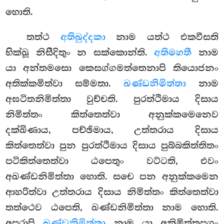
හොති.
තත්ථ
අතිඛුද්දකා
නාම යත්ථ එකවීසති
භික්ඛූ නිසීදිතුං න සක්කොන්ති.
අතිමහතී
නාම
යා අන්තමසො කෙසග්ගමත්තෙනාපි තියොජනං
අතික්කමිත්වා සම්මතා.
ඛණ්ඩනිමිත්තා
නාම
අඝටිතනිමිත්තා වුච්චති. පුරත්ථිමාය දිසාය
නිමිත්තං කිත්තෙත්වා අනුක්කමෙනෙව
දක්ඛිණාය, පච්ඡිමාය, උත්තරාය දිසාය
කිත්තෙත්වා පුන පුරත්ථිමාය දිසාය පුබ්බකිත්තිතං
පටිකිත්තෙත්වා ඨපෙතුං වට්ටති, එවං
අඛණ්ඩනිමිත්තා හොති. සචෙ පන අනුක්කමෙන
ආහරිත්වා උත්තරාය දිසාය නිමිත්තං කිත්තෙත්වා
තත්ථෙව ඨපෙති, ඛණ්ඩනිමිත්තා නාම හොති.
අපරාපි
ඛණ්ඩනිමිත්තා
නාම යා අනිමිත්තුපගං