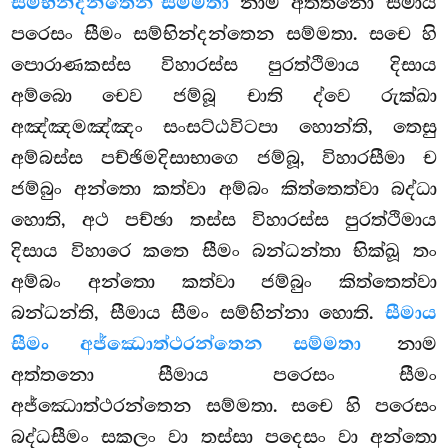
සම්භින්දන්තෙන සම්මතා
නාම අත්තනො සීමාය
පරෙසං සීමං සම්භින්දන්තෙන සම්මතා. සචෙ හි
පොරාණකස්ස විහාරස්ස පුරත්ථිමාය දිසාය
අම්බො චෙව ජම්බූ චාති ද්වෙ රුක්ඛා
අඤ්ඤමඤ්ඤං සංසට්ඨවිටපා හොන්ති, තෙසු
අම්බස්ස පච්ඡිමදිසාභාගෙ ජම්බූ, විහාරසීමා ච
ජම්බුං අන්තො කත්වා අම්බං කිත්තෙත්වා බද්ධා
හොති, අථ පච්ඡා තස්ස විහාරස්ස පුරත්ථිමාය
දිසාය විහාරෙ කතෙ සීමං බන්ධන්තා භික්ඛූ තං
අම්බං අන්තො කත්වා ජම්බුං කිත්තෙත්වා
බන්ධන්ති, සීමාය සීමං සම්භින්නා හොති.
සීමාය
සීමං අජ්ඣොත්ථරන්තෙන සම්මතා
නාම
අත්තනො සීමාය පරෙසං සීමං
අජ්ඣොත්ථරන්තෙන සම්මතා. සචෙ හි පරෙසං
බද්ධසීමං සකලං වා තස්සා පදෙසං වා අන්තො