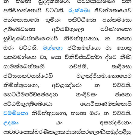
න තතො ඛුද්දකතරො. පිට්ඨිපාසාණො පන
අතිමහන්තොපි වට්ටති.
රුක්ඛො
ජීවන්තොයෙව
අන්තොසාරො භූමියං පතිට්ඨිතො අන්තමසො
උබ්බෙධතො අට්ඨඞ්ගුලො
පරිණාහතො
සූචිදණ්ඩප්පමාණොපි නිමිත්තුපගො, න තතො
ඔරං වට්ටති.
මග්ගො
ජඞ්ඝමග්ගො වා හොතු
සකටමග්ගො වා, යො විනිවිජ්ඣිත්වා ද්වෙ තීණි
ගාමක්ඛෙත්තානි ගච්ඡති, තාදිසො
ජඞ්ඝසකටසත්ථෙහි වළඤ්ජියමානොයෙව
නිමිත්තුපගො, අවළඤ්ජො න වට්ටති.
හෙට්ඨිමපරිච්ඡෙදෙන තංදිවසං ජාතො
අට්ඨඞ්ගුලුබ්බෙධො ගොවිසාණමත්තොපි
වම්මිකො
නිමිත්තුපගො, තතො ඔරං න වට්ටති.
උදකං
යං අසන්දමානං
ආවාටපොක්ඛරණිතළාකජාතස්සරලොණිසමුද්දාදීසු