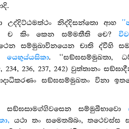
දි.
ිනා උද්දිට්ඨමත්ථං නිද්දිසන්තො ආහ
‘‘
සු ච කිං කෙන සම්මතීති චෙ?
වි
න සම්මුඛාවිනයෙන චාති ද්වීහි ස
සා
යෙභුය්යසිකා
. ‘‘සඞ්ඝසම්මුඛතා, ධම
29, 234, 236, 237, 242) වුත්තානං සඞ්
ාදාධිකරණං සඞ්ඝසම්මුඛතං විනා ඉතරෙහ
 සඞ්ඝසාමග්ගිවසෙන සම්මුඛීභාවො
තා,
යථා තං සමෙතබ්බං, තථෙවස්ස