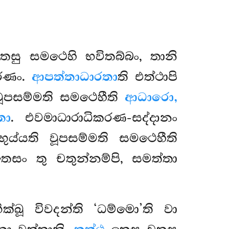
ෙසු සමථෙහි භවිතබ්බං, තානි
කරණං.
ආපත්තාධාරතා
ති එත්ථාපි
වූපසම්මති සමථෙහීති
ආධාරො,
තා
. එවමාධාරාධිකරණ-සද්දානං
ුය්යති වූපසම්මති සමථෙහීති
එතෙසං තු චතුන්නම්පි, සමත්තා
ඛූ විවදන්ති ‘ධම්මො’ති වා