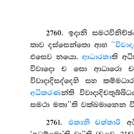
2760
. ඉදානි සමථවිනිච්
තාව දස්සෙන්තො ආහ
‘‘විවාද
එසෙව නයො.
ආධාරතා
ති අධ
විවාදො ච සො ආධාරො ච
විවාදාදිසද්දෙහි සහ කම්මධ
අධිකරණ
න්ති විවාදාදිචතුබ්
සමථා මතා’’ති වක්ඛමානෙන ව
2761
.
එතානි චත්තාරි
අධි