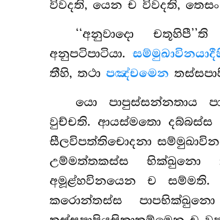
විවදති, යෙන ච විවදති, තෙස
‘‘අනුවාදො චතූහිපී’’
අනුපටිපාටියා.
සම්මුඛාවිනයාදීහ
තීහි, තථා
පඤ්චමෙන
තස්සපාප
යො පාපුස්සන්නතාය 
වුච්චති. ආයස්මතො දබ්බස්
සීලවිපත්තිචොදනා සම්මුඛාව
උම්මත්තකස්ස භික්ඛුන
අමූළ්හවිනයෙන ච සම්මති. 
කරොන්තස්ස පාපභික්ඛුන