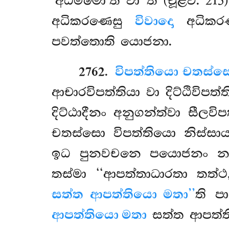
‘අධම්මො’ති වා’’ති (චූළව. 21
අධිකරණෙසු
විවාදො
අධිකරණ
පවත්තොති යොජනා.
2762
.
විපත්තියො චතස්ස
ආචාරවිපත්තියා වා
දිට්ඨිවිපත
දිට්ඨාදීනං අනුගන්ත්වා සීල
චතස්සො විපත්තියො නිස්සාය
ඉධ පුනවචනෙ පයොජනං න දිස
තස්මා ‘‘ආපත්තාධාරතා තත්ථ
සත්ත ආපත්තියො මතා’’
ති 
ආපත්තියො මතා
සත්ත ආපත්ති