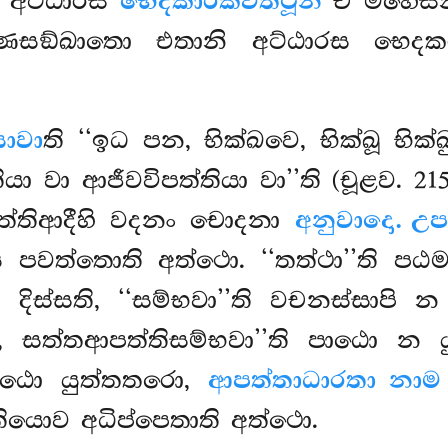
5) අට්ඨාරස
භෙදකාරකවත්ථූනි
ච මහෙසින
සඞ්ඛාතො එතානි අට්ඨාරස භෙදක
ොවා
ති ‘‘ඉධ පන, භික්ඛවෙ, භික්ඛූ භික්
්තියා වා ආජීවවිපත්තියා වා’’ති (චූළව. 
විපත්තිආදීහි වදනං චොදනා
අනුවාදො. උ
 පවත්තොති අත්ථො. ‘‘තත්ථා’’ති පඨම
්සති, ‘‘සම්භවා’’ති වචනස්සාපි න 
, සත්තආපත්තිසම්භවා’’ති පාඨො න ය
පාඨො
යුත්තතරො,
ආපත්තාධාරතා නාම
යොව අධිප්පෙතාති අත්ථො.