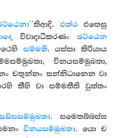
ඡට්ඨෙනා’’
තිආදි.
එත්ථ
එතෙසු
වාදො
විවාදාධිකරණං
ඡට්ඨෙන
මථෙහි
සම්මති
. යස්සා කිරියාය
්මසම්මුඛතා, විනයසම්මුඛතා,
ඝාදීනං චතුන්නං සන්නිධානෙන වා
ි තීහි වා සම්මතීති වුත්තං
සඞ්ඝසම්මුඛතා,
සමෙතබ්බස්ස
 සමනං
විනයසම්මුඛතා,
යො ච