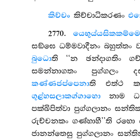
කිච්චං
කිච්චාධිකරණං
එ
2770
.
යෙභුය්යසිකකම්ම
සඞ්ඝෙ ධම්මවාදීනං බහුත්තං
බුධො
ති ‘‘න ඡන්දාගතිං ගච
සමන්නාගතං පුග්ගලං ද
කණ්ණජප්පෙනා
ති එත්ථ ක
ගූළ්හසලාකග්ගාහො
නාම ධම්
පක්ඛිපිත්වා පුග්ගලානං සන්ති
රුච්චනකං ගණ්හාහී’’ති රහො
ජානන්තෙසු පුග්ගලානං සන්ත