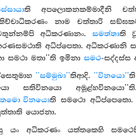
ස්සායා
ති අපලොකනකම්මාදීනි චත්ත
, කිච්චාධිකරණං නාම චත්තාරි සඞ්ඝ
තුන්නම්පි අධිකරණානං.
සමත්තා
ති 
රණසමථාති අධිප්පෙතා. අධිකරණානි සම
්තා සමථා මතා’’ති ඉමිනා
සමථ
-සද්දස්ස 
්සෙතුමාහ
‘‘සම්මුඛා’’
තිආදි.
‘‘විනයො’’
ත
ිනයො සතිවිනයො අමූළ්හවිනයො’’
්තමො විනයො
ති සමථො අධිප්පෙතො.
වුත්තාති යොජනා.
ු යං අධිකරණං යත්තකෙහි සමථෙහි