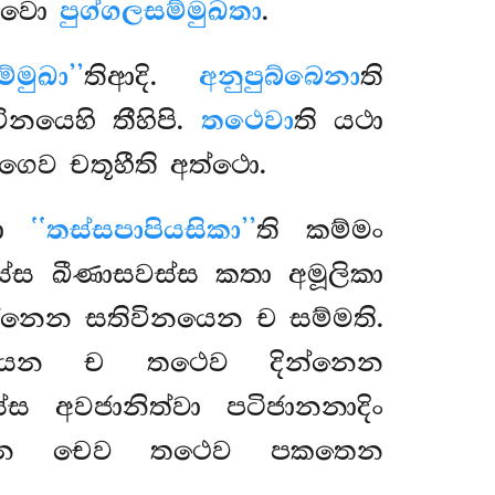
භාවො
පුග්ගලසම්මුඛතා
.
ම්මුඛා’’
තිආදි.
අනුපුබ්බෙනා
ති
ිනයෙහි තීහිපි.
තථෙවා
ති යථා
ගෙව චතූහීති අත්ථො.
තො
‘‘තස්සපාපියසිකා’’
ති කම්මං
තස්ස ඛීණාසවස්ස කතා අමූලිකා
න්නෙන සතිවිනයෙන ච සම්මති.
ිනයෙන ච තථෙව දින්නෙන
ස අවජානිත්වා පටිජානනාදිං
විනයෙන චෙව තථෙව පකතෙන