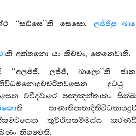
ත්ථ ‘‘සඞ්ඝෙ’’ති සෙසො.
ලජ්ජිසු බා
වා
ති අත්තනො යං කිච්චං, තෙනෙවාති.
දි ‘‘අලජ්ජී, ලජ්ජී, බාලො’’ති ජා
ිතිවිධමනොදුච්චරිතවසෙන දුට්
රිතවසෙන වචීද්වාරෙ පඤ්ඤත්තානං සික්
රිකො
ති පාණාතිපාතාදිතිවිධකාය
තික්කමවසෙන කුච්ඡිතකම්මස්ස කර
්ඛණං නිගමෙති.