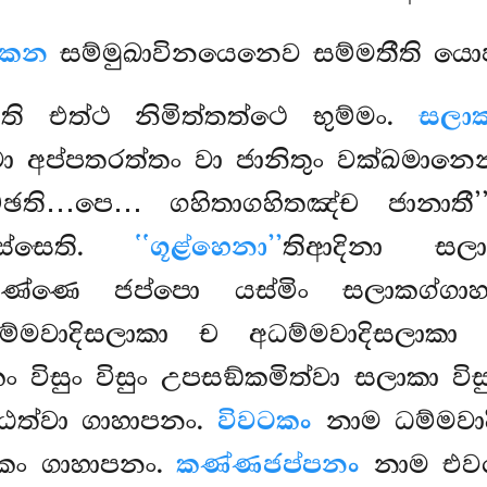
කෙන
සම්මුඛාවිනයෙනෙව සම්මතීති යො
ෙ
ති
එත්ථ නිමිත්තත්ථෙ භුම්මං.
සලා
 වා අප්පතරත්තං වා ජානිතුං වක්ඛමා
්ඡති…පෙ… ගහිතාගහිතඤ්ච ජානාතී’’
ස්සෙති.
‘‘ගූළ්හෙනා’’
තිආදිනා සලා
ණ්ණෙ ජප්පො යස්මිං සලාකග්ගාහ
මවාදිසලාකා ච අධම්මවාදිසලාකා ච
කං විසුං විසුං උපසඞ්කමිත්වා සලාකා වි
 ඨත්වා ගාහාපනං.
විවටකං
නාම ධම්මවාද
ිකං ගාහාපනං.
කණ්ණජප්පනං
නාම එවම