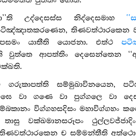
සම්මතීති වුත්තං හොති.
ා’’ති උද්දෙසස්ස නිද්දෙසමාහ
‘‘
ටිඤ්ඤාතකරණෙන, තිණවත්ථාරකෙන වා
පසමං යාතීති යොජනා. එත්ථ
පට
’ති වුත්තෙ ආපත්තිං දෙසෙන්තෙන ‘‘ආම
්ඛති.
ථ ගරුකාපත්ති සම්මුඛාවිනයෙන, පට
 සඞ්ඝෙ වා ගණෙ වා පුග්ගලෙ වා ද
කානං විග්ගහසදිසං මහාවිග්ගහං ක
ාසු වක්ඛමානසරූපං ථුල්ලවජ්ජාද
තිණවත්ථාරකෙන ච සම්මන්තීති අත්ථො