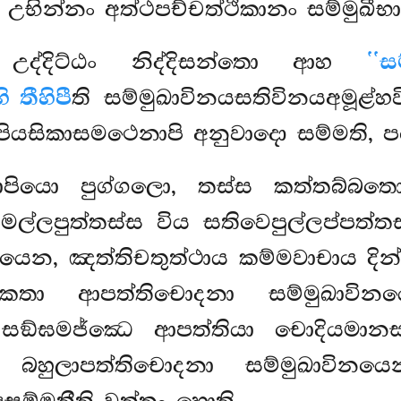
ං උභින්නං අත්ථපච්චත්ථිකානං සම්මුඛී
ති උද්දිට්ඨං නිද්දිසන්තො ආහ
‘‘ස
ි තීහිපී
ති සම්මුඛාවිනයසතිවිනයඅමූළ්හව
ියසිකාසමථෙනාපි අනුවාදො සම්මති, ප
පාපියො පුග්ගලො, තස්ස කත්තබ්බ
ස
මල්ලපුත්තස්ස විය සතිවෙපුල්ලප්පත්
ිනයෙන, ඤත්තිචතුත්ථාය කම්මවාචාය දි
ො කතා ආපත්තිචොදනා සම්මුඛාව
සඞ්ඝමජ්ඣෙ ආපත්තියා චොදියමානස්
ො බහුලාපත්තිචොදනා සම්මුඛා