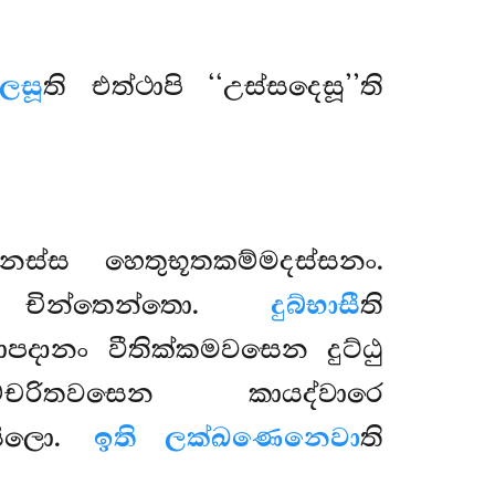
ලෙසූ
ති එත්ථාපි ‘‘උස්සදෙසූ’’ති
නනස්ස හෙතුභූතකම්මදස්සනං.
ඨු චින්තෙන්තො.
දුබ්භාසී
ති
ඛාපදානං වීතික්කමවසෙන දුට්ඨු
දුච්චරිතවසෙන කායද්වාරෙ
ණසීලො.
ඉති ලක්ඛණෙනෙවා
ති