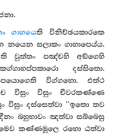
ජනා.
කං ගාහයෙ
ති විනිච්ඡයකාරකෙ
නෙන නයෙන සලාකං ගාහාපෙය්ය.
ති වුත්තං පඤ්චහි අඞ්ගෙහි
කග්ගාහප්පකාරො දස්සිතො.
පයොගෙති විග්ගහො. එත්ථ
 විසුං විසුං චීවරකණ්ණෙ
සුං විසුං දස්සෙත්වා ‘‘ඉතො තව
ීනං බහුභාවං ඤත්වා සබ්බෙසු
ෙව කණ්ණමූලෙ රහො ඨත්වා