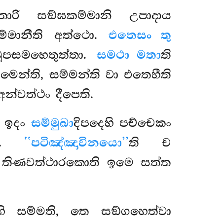
ාරි සඞ්ඝකම්මානි උපාදාය
කම්මානීති අත්ථො.
එතෙසං තු
වූපසමහෙතුත්තා.
සමථා මතා
ති
ෙන්ති, සම්මන්ති වා එතෙහීති
අන්වත්ථං දීපෙති.
ි ඉදං
සම්මුඛා
දිපදෙහි පච්චෙකං
ති.
‘‘පටිඤ්ඤාවිනයො’’
ති ච
 තිණවත්ථාරකොති ඉමෙ සත්ත
 සම්මති, තෙ සඞ්ගහෙත්වා