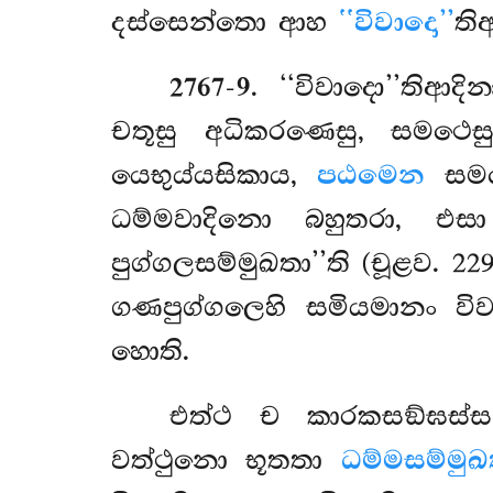
දස්සෙන්තො ආහ
‘‘විවාදො’’
තිආ
2767-9
. ‘‘විවාදො’’තිආද
චතූසු අධිකරණෙසු, සමථෙ
යෙභුය්යසිකාය,
පඨමෙන
සමථෙ
ධම්මවාදිනො බහුතරා, එ
පුග්ගලසම්මුඛතා’’ති (චූළව. 2
ගණපුග්ගලෙහි සමියමානං විව
හොති.
එත්ථ ච කාරකසඞ්ඝස්ස
වත්ථුනො
භූතතා
ධම්මසම්මුඛ