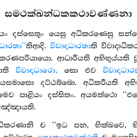
සමථක්ඛන්ධකකථාවණ්ණනා
ඡයං දස්සෙතුං යෙසු අධිකරණෙසු සන්ත
ාධාරතා’’
තිආදි.
විවාදාධාරතා
ති විවාදාධි
ිකරණපරියායො. ආධාරීයති අභිභුය්යති 
ාති
විවාදාධාරො,
සො එව
විවාදාධාර
ාරයසමාසො දට්ඨබ්බො. අධිකරීයති අභිභ
බිධමෙව පාළියං දස්සිතං. අයමත්ථො ‘‘
ිඤ්ඤායති.
කරණානි ච ‘‘ඉධ පන, භික්ඛවෙ, භික්