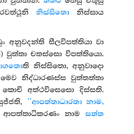
ා වුත්තානි.
තත්ථ
තෙසු චතූසු
රවත්ථූනි
නිස්සිතො
නිස්සාය
ඛුං අනුවදන්ති සීලවිපත්තියා වා
215) වුත්තා චතස්සො විපත්තියො.
පාගතො
ති නිස්සිතො, අනුවාදො
මෙව නිද්ධාරණස්ස වුත්තත්තා
කොචි අත්ථවිසෙසො දිස්සති.
ුජ්ජති,
‘‘ආපත්තාධාරතා නාම,
ආපත්තාධිකරණං නාම
සත්ත