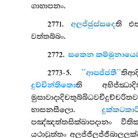
ගාහාපනං.
2771
.
අලජ්ජුස්සදෙ
ති එ
වත්තබ්බං.
2772
.
සකෙන කම්මුනායෙ
2773-5
.
‘‘ආපජ්ජතී’’
තිආ
දුච්චින්තිතො
ති අභිජ්ඣාද
මුසාවාදාදිචතුබ්බිධවචීදුච්ච
භාසනසීලො.
දුක්කටකා
පඤ්ඤත්තසික්ඛාපදානං වී
යථාවුත්තං අලජ්ජීලජ්ජීබාලලක