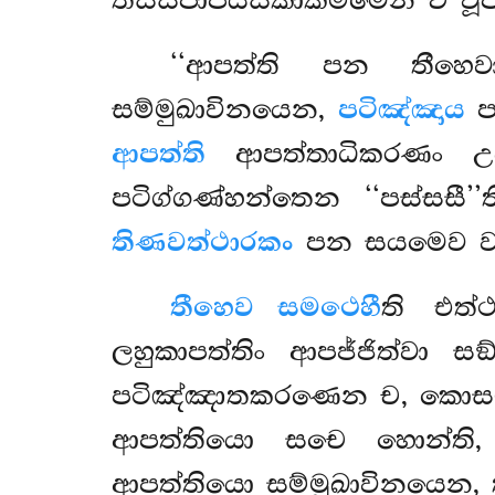
තස්සපාපියසිකාකම්මෙන ච වූප
‘‘ආපත්ති පන තීහෙව
සම්මුඛාවිනයෙන,
පටිඤ්ඤාය
ප
ආපත්ති
ආපත්තාධිකරණං උ
පටිග්ගණ්හන්තෙන ‘‘පස්සසී’
තිණවත්ථාරකං
පන සයමෙව වක
තීහෙව සමථෙහී
ති එත්
ලහුකාපත්තිං ආපජ්ජිත්වා
පටිඤ්ඤාතකරණෙන ච, කොසම්බ
ආපත්තියො සචෙ හොන්ති, ත
ආපත්තියො සම්මුඛාවිනයෙන, 