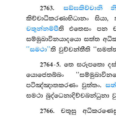
2763
.
සඞ්ඝකිච්චානි නි
කිච්චාධිකරණාභිධානං සියා
චතුන්නම්පී
ති එතෙසං පන ච
සම්මුඛාවිනයාදයො සත්ත අධික
‘‘සමථා’’
ති වුච්චන්තීති ‘‘සමත
2764-5
. තෙ සරූපතො දස
යොජෙතබ්බං ‘‘සම්මුඛාව
පටිඤ්ඤාතකරණං වුත්තං.
සත
සමථා බුද්ධෙනාදිච්චබන්ධුනා 
2766
. චතූසු
අධිකරණෙස