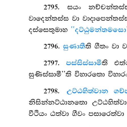
2795
. සයං නච්චන්තස්
වාදෙන්තස්ස වා වාදාපෙන්තස
දස්සෙතුමාහ
‘‘දට්ඨුමන්තමසො’
2796
.
සුණාතී
ති ගීතං වා ව
2797
.
පස්සිස්සාමී
ති එත්
සුණිස්සාමී’’ති විහාරතො විහ
2798
.
උට්ඨහිත්වාන ගච
නිසින්නට්ඨානතො උට්ඨහිත්ව
වීථියං ඨත්වා ගීවං පසාරෙත්