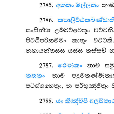
2785
.
අකතං මල්ලකං
නාම 
2786
.
කපාලිට්ඨකඛණ්ඩාන
ඝංසිත්වා උබ්බට්ටෙතුං වට්ටත
පිට්ඨිපරිකම්මං කාතුං වට්ටත
නහායන්තස්ස යස්ස කස්සචි නහ
2787
.
ඵෙණකං
නාම සමු
කතකං
නාම පදුමකණ්ණිකාක
පටිග්ගහෙතුං, න පරිභුඤ්ජිතුං ව
2788
.
යං කිඤ්චිපි අලඞ්කා