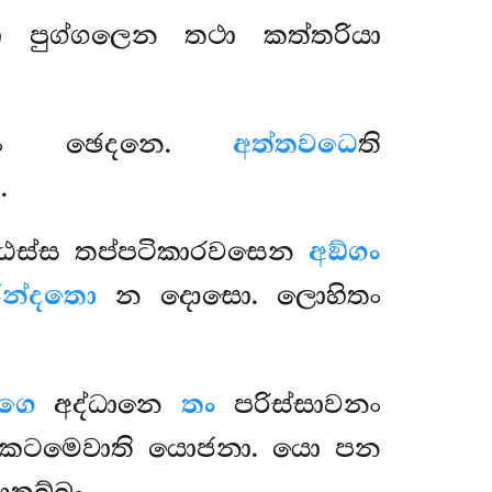
 පුග්ගලෙන තථා කත්තරියා
වයවානං ඡෙදනෙ.
අත්තවධෙ
ති
.
ට්ඨස්ස තප්පටිකාරවසෙන
අඞ්ගං
ඡින්දතො
න දොසො. ලොහිතං
්ගෙ
අද්ධානෙ
තං
පරිස්සාවනං
ක්කටමෙවාති යොජනා. යො පන