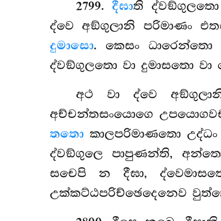
2799
.
දීඝා
ති ද්වඞ්ගුලතො
ද්වෙ අඞ්ගුලානි පරිමාණං එත
දුමාසො
. කෙසං ධාරෙන්තො ද
ද්වඞ්ගුලතො වා දුමාසතො වා
අථ
වා ද්වෙ අඞ්ගුල
අච්චන්තසංයොගෙ උපයොගවචනං
තතො
කාලපරිමාණතො උද්ධං 
ද්වඞ්ගුලෙ පාපුණන්ති, අන්ත
සචෙපි න දීඝා, ද්වෙමාස
උක්කට්ඨපරිච්ඡෙදෙනෙව වුත