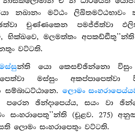
නි නාසිකලොමානි ච න ධාරයෙති යොජනා
තියා නඛානං මට්ඨං ලිඛිතමට්ඨභාවං 
ත්වා චුණ්ණකෙන පමජ්ජිත්වා ඵල
, භික්ඛවෙ, මලමත්තං අපකඩ්ඪිතු’’න්ත
තුං වට්ටති.
මස්සු
න්ති යො කෙසච්ඡින්නො විසුං
පෙත්වා මස්සුං අකප්පාපෙත්වා
 සම්බාධට්ඨානෙ.
ලොමං සංහරාපෙය්ය
න ඡින්දාපෙය්ය, සයං වා ඡින්දෙය්
සංහරාපෙතු’’න්ති (චූළව. 275) අනු
ති ලොමං සංහරාපෙතුං වට්ටති.