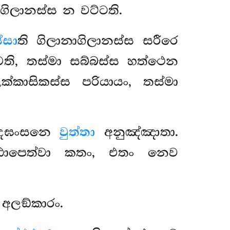
ගිලානස්ස න වට්ටති.
්සා
ති ගිලානාගිලානස්ස
සරීරෙ
්චති, තස්මා සබ්බස්ස හත්ථෙන
ක්කාසිකස්ස
පරියායං, තස්මා
පාදඝංසනෙ
වුත්තා
අනුඤ්ඤාතා.
ඨාපෙත්වා කතං, එතං නෙව
 අලඞ්කාරං.