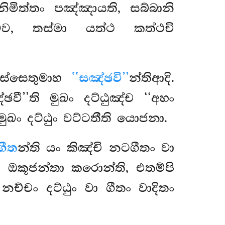
නිමිත්තං පඤ්ඤායති, සබ්බානි
මෙව, තස්මා යත්ථ කත්ථචි
දස්සෙතුමාහ
‘‘සඤ්ඡවි’’
න්තිආදි.
’’ති මුඛං දට්ඨුඤ්ච ‘‘අහං
ං දට්ඨුං වට්ටතීති යොජනා.
ගීත
න්ති යං කිඤ්චි නටගීතං වා
ගෙ ඔකූජන්තා කරොන්ති, එතම්පි
 නච්චං දට්ඨුං වා ගීතං වාදිතං