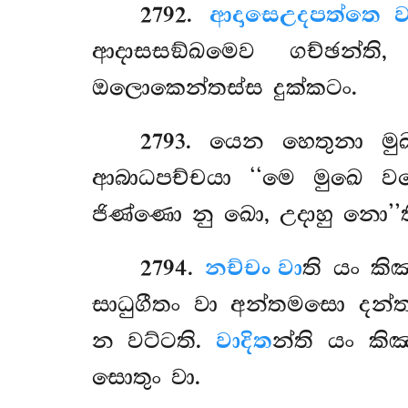
2792
.
ආදාසෙ
උදපත්තෙ ව
ආදාසසඞ්ඛමෙව ගච්ඡන්ති,
ඔලොකෙන්තස්ස දුක්කටං.
2793
. යෙන
හෙතුනා ම
ආබාධපච්චයා ‘‘මෙ මුඛෙ වණ
ජිණ්ණො නු ඛො, උදාහු නො’’
2794
.
නච්චං වා
ති යං කි
සාධුගීතං වා අන්තමසො දන්තගී
න වට්ටති.
වාදිත
න්ති යං කිඤ
සොතුං වා.