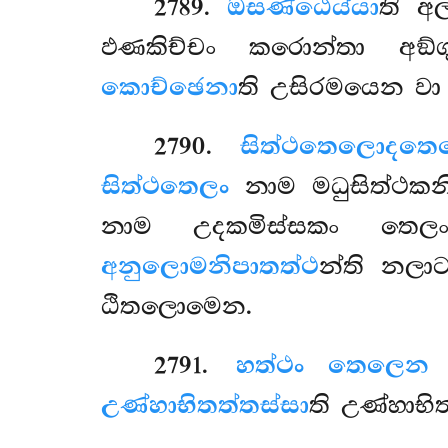
2789
.
ඔසණ්ඨෙය්යා
ති අ
ඵණකිච්චං කරොන්තා අඞ්ග
කොච්ඡෙනා
ති උසිරමයෙන වා
2790
.
සිත්ථතෙලොදතෙල
සිත්ථතෙලං
නාම මධුසිත්ථකනි
නාම උදකමිස්සකං තෙලං.
අනුලොමනිපාතත්ථ
න්ති නලා
ඨිතලොමෙන.
2791
.
හත්ථං තෙලෙන 
උණ්හාභිතත්තස්සා
ති උණ්හාභි