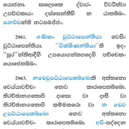
යොජනා. සාලොකෙ ද්වාරං විවරිත්වා
උපඩ්ඪකායං දස්සෙන්තීහි න ඨාතබ්බං.
සනච්ච
න්ති නටසමජ්ජං.
.
ගණිකං වුට්ඨාපෙන්තියා
වෙසිං
2961
වුට්ඨාපෙන්තියා.
‘‘වික්කිණන්තියා’’
ති ඉදං
‘‘සුර’’න්තිආදීහි උපයොගන්තපදෙහි පච්චෙකං
යොජෙතබ්බං.
.
න
චෙවුපට්ඨාපෙතබ්බො
ති අත්තනො
2963
වෙය්යාවච්චං නෙව කාරාපෙතබ්බො.
තිරච්ඡානගතොපි දාසො වා දාසී වා
තිරච්ඡානගතොපි කම්මකරො වා
න චෙව
උපට්ඨාපෙතබ්බො
නෙව අත්තනො
වෙය්යාවච්චං කාරාපෙතබ්බො.
අපි
-සද්දෙන