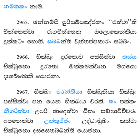
නමතකං
නාම.
. ඡන්නම්පි
පුරිසබ්යඤ්ජනං ‘‘එත්ථා’’ති
2965
චින්තෙත්වා රාගචිත්තෙන ඔලොකෙන්තියා
දුක්කටං හොති.
සබ්බ
න්ති වුත්තප්පකාරං සබ්බං.
. භික්ඛුං දූරතොව පස්සිත්වා
තස්ස
2966
භික්ඛුනො දූරතො ඔක්කමිත්වාන මග්ගො
දාතබ්බොති යොජනා.
. භික්ඛං
චරන්තියා
භික්ඛුනියා භික්ඛුං
2967
පස්සිත්වා පන යෙන භික්ඛාය චරති,
තං
පත්තං
නීහරිත්වා
උපරි ඡාදෙත්වා ඨිතං සඞ්ඝාටිචීවරං
අපනෙත්වා
උක්කුජ්ජං
උද්ධංමුඛං කත්වා
භික්ඛුනො දස්සෙතබ්බන්ති යොජනා.