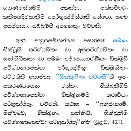
ගහණමත්තම්පි අකත්වා, පත්තචීවරං
කතිපයදිවසානිපි අපරිභුඤ්ජිත්වාති අත්ථො. සචෙ
අසප්පායං, සබ්බම්පි අපනෙතුං වට්ටති.
. අනුපසම්පන්නෙ අසන්තෙ
සබ්බං
2982
භික්ඛූහි පටිග්ගහිතං වා අප්පටිග්ගහිතං වා
සන්නිධිකතං වා සබ්බං අජ්ඣොහරණීයං භික්ඛූහි
පටිග්ගහාපෙත්වා පරිභුඤ්ජිතුං භික්ඛුනීනං
වට්ටතීති යොජනා.
‘‘භික්ඛුනීනං වට්ටතී’’
ති ඉදං
පකරණවසෙන වුත්තං. භික්ඛුනීහිපි
පටිග්ගහාපෙත්වා භික්ඛූනම්පි තථාවිධං
පරිභුඤ්ජිතුං වට්ටති. යථාහ – ‘‘අනුජානාමි,
භික්ඛවෙ, භික්ඛූනං සන්නිධිං භික්ඛුනීහි
පටිග්ගාහාපෙත්වා පරිභුඤ්ජිතු’’න්ති (චූළව. 421).