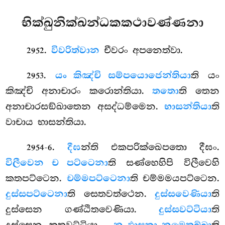
භික්ඛුනික්ඛන්ධකකථාවණ්ණනා
.
විවරිත්වාන
චීවරං අපනෙත්වා.
2952
.
යං කිඤ්චි සම්පයොජෙන්තියා
ති යං
2953
කිඤ්චි අනාචාරං කරොන්තියා.
තතො
ති තෙන
අනාචාරසඞ්ඛාතෙන අසද්ධම්මෙන.
භාසන්තියා
ති
වාචාය භාසන්තියා.
.
දීඝ
න්ති එකපරික්ඛෙපතො දීඝං.
2954-6
විලීවෙන ච පට්ටෙනා
ති සණ්හෙහිපි විලීවෙහි
කතපට්ටෙන.
චම්මපට්ටෙනා
ති චම්මමයපට්ටෙන.
දුස්සපට්ටෙනා
ති සෙතවත්ථෙන.
දුස්සවෙණියා
ති
දුස්සෙන ගණ්ඨිතවෙණියා.
දුස්සවට්ටියා
ති
දුස්සෙන කතවට්ටියා
.
ති