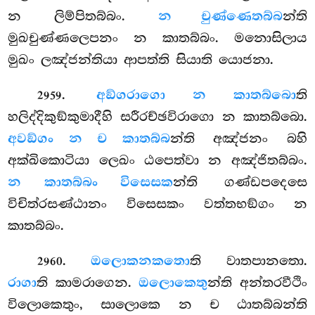
න ලිම්පිතබ්බං.
න චුණ්ණෙතබ්බ
න්ති
මුඛචුණ්ණලෙපනං න කාතබ්බං. මනොසිලාය
මුඛං ලඤ්ජන්තියා ආපත්ති සියාති යොජනා.
.
අඞ්ගරාගො න කාතබ්බො
ති
2959
හලිද්දිකුඞ්කුමාදීහි සරීරච්ඡවිරාගො න කාතබ්බො.
අවඞ්ගං න ච කාතබ්බ
න්ති අඤ්ජනං බහි
අක්ඛිකොටියා ලෙඛං ඨපෙත්වා න අඤ්ජිතබ්බං.
න කාතබ්බං විසෙසක
න්ති ගණ්ඩපදෙසෙ
විචිත්රසණ්ඨානං විසෙසකං වත්තභඞ්ගං න
කාතබ්බං.
.
ඔලොකනකතො
ති වාතපානතො.
2960
රාගා
ති කාමරාගෙන.
ඔලොකෙතු
න්ති අන්තරවීථිං
විලොකෙතුං, සාලොකෙ න ච ඨාතබ්බන්ති