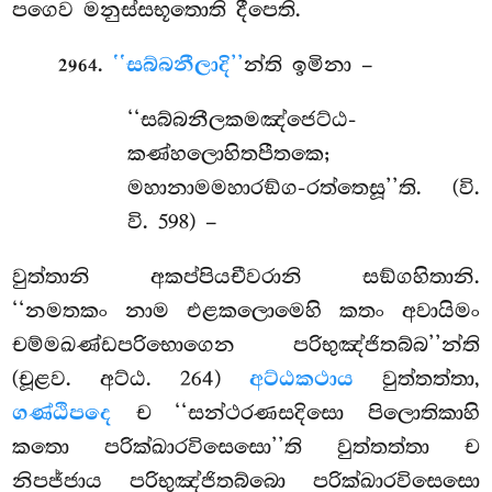
පගෙව මනුස්සභූතොති දීපෙති.
.
‘‘සබ්බනීලාදි’’
න්ති ඉමිනා –
2964
‘‘සබ්බනීලකමඤ්ජෙට්ඨ-
කණ්හලොහිතපීතකෙ;
මහානාමමහාරඞ්ග-රත්තෙසූ’’ති. (වි.
වි. 598) –
වුත්තානි අකප්පියචීවරානි සඞ්ගහිතානි.
‘‘නමතකං නාම එළකලොමෙහි කතං අවායිමං
චම්මඛණ්ඩපරිභොගෙන පරිභුඤ්ජිතබ්බ’’න්ති
(චූළව. අට්ඨ. 264)
අට්ඨකථාය
වුත්තත්තා,
ගණ්ඨිපදෙ
ච ‘‘සන්ථරණසදිසො පිලොතිකාහි
කතො පරික්ඛාරවිසෙසො’’ති වුත්තත්තා ච
නිපජ්ජාය පරිභුඤ්ජිතබ්බො පරික්ඛාරවිසෙසො