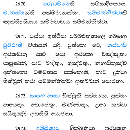
.
ගරුධම්මෙ
ති සඞ්ඝාදිසෙසෙ.
2970
මානත්ත
න්ති පක්ඛමානත්තං.
සම්මන්නිත්වා
ති
ඤත්තිදුතියාය කම්මවාචාය සම්මන්නිත්වා.
. යස්සා ඉත්ථියා පබ්බජිතකාලෙ ගබ්භො
2971
වුට්ඨාති
විජායති යදි, පුත්තො චෙ,
තස්සාපි
දාරකමාතු යාව සො දාරකො විඤ්ඤුතං
පාපුණාති, යාව ඛාදිතුං, භුඤ්ජිතුං, නහායිතුඤ්ච
අත්තනො ධම්මතාය සක්කොති, තාව දුතියා
භික්ඛුනී තථා සම්මන්නිත්වා දාතබ්බාති යොජනා.
.
සා
පන මාතා
භික්ඛුනී අත්තනො පුත්තං
2972
පායෙතුං, භොජෙතුං, මණ්ඩෙතුං, උරෙ කත්වා
සයිතුඤ්ච ලභතීති යොජනා.
.
දුතියිකාය
භික්ඛුනියා දාරකෙන
2973