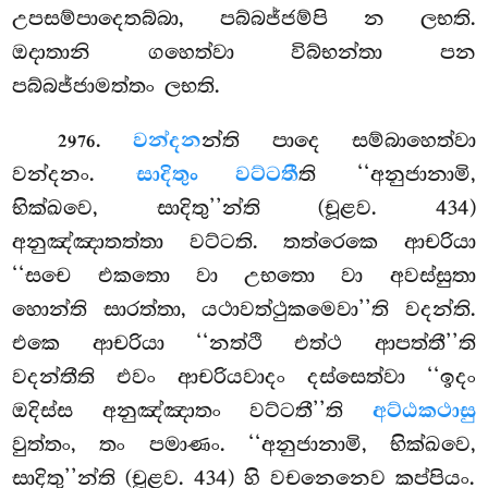
උපසම්පාදෙතබ්බා, පබ්බජ්ජම්පි න ලභති.
ඔදාතානි ගහෙත්වා විබ්භන්තා පන
පබ්බජ්ජාමත්තං ලභති.
.
වන්දන
න්ති පාදෙ සම්බාහෙත්වා
2976
වන්දනං.
සාදිතුං වට්ටතී
ති ‘‘අනුජානාමි,
භික්ඛවෙ, සාදිතු’’න්ති (චූළව. 434)
අනුඤ්ඤාතත්තා වට්ටති. තත්රෙකෙ ආචරියා
‘‘සචෙ එකතො වා උභතො වා අවස්සුතා
හොන්ති සාරත්තා, යථාවත්ථුකමෙවා’’ති වදන්ති.
එකෙ ආචරියා ‘‘නත්ථි එත්ථ ආපත්තී’’ති
වදන්තීති එවං ආචරියවාදං දස්සෙත්වා ‘‘ඉදං
ඔදිස්ස අනුඤ්ඤාතං වට්ටතී’’ති
අට්ඨකථාසු
වුත්තං, තං පමාණං. ‘‘අනුජානාමි, භික්ඛවෙ,
සාදිතු’’න්ති (චූළව. 434) හි වචනෙනෙව කප්පියං.