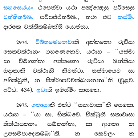
සහසෙය්යං
ඨපෙත්වා යථා අඤ්ඤෙසු පුරිසෙසු
වත්තිතබ්බං
පටිපජ්ජිතබ්බං, තථා එව
තස්මිං
දාරකෙ වත්තිතබ්බන්ති යොජනා.
.
විබ්භමෙනෙවා
ති අත්තනො රුචියා
2974
සෙතවත්ථානං ගහණෙනෙව. යථාහ – ‘‘යස්මා
සා විබ්භන්තා අත්තනො රුචියා
ඛන්තියා
ඔදාතානි වත්ථානි නිවත්ථා, තස්මායෙව සා
අභික්ඛුනී, න සික්ඛාපච්චක්ඛානෙනා’’ති (චූළව.
අට්ඨ. 434).
ඉධා
ති ඉමස්මිං සාසනෙ.
.
ගතායා
ති එත්ථ ‘‘සකාවාසා’’ති සෙසො.
2975
යථාහ – ‘‘යා සා, භික්ඛවෙ, භික්ඛුනී සකාවාසා
තිත්ථායතනං සඞ්කන්තා, සා ආගතා න
උපසම්පාදෙතබ්බා’’ති. න කෙවලං න