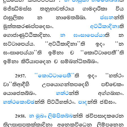
න ඵාසුකා නමෙතබ්බා
මජ්ඣිමස්ස තනුභාවත්ථාය ගාමදාරිකා විය
ඵාසුලිකා න නාමෙතබ්බා.
ජඝන
න්ති
මුත්තකරණප්පදෙසං.
අට්ඨිකාදිනා
ති
ගොජාණුට්ඨිකාදිනා.
න ඝංසාපෙය්යා
ති න
ඝට්ටාපෙය්ය. ‘‘අට්ඨිකාදිනා’’ති ඉදං ‘‘න
ඝංසාපෙය්යා’’ති ඉමිනා ච ‘‘කොට්ටාපෙතී’’ති
ඉමිනා කිරියාපදෙන ච සම්බන්ධිතබ්බං.
.
‘‘කොට්ටාපෙතී’’
ති ඉදං ‘‘හත්ථං
2957
වා’’තිආදීහි උපයොගන්තපදෙහි පච්චෙකං
යොජෙතබ්බං.
හත්ථ
න්ති අග්ගබාහං.
හත්ථකොච්ඡ
න්ති පිට්ඨිහත්ථං.
පාද
න්ති ජඞ්ඝං.
.
න මුඛං ලිම්පිතබ්බ
න්ති ඡවිපසාදකරෙන
2958
තිලසාසපකක්කාදිනා අනෙකවිධෙන ලිම්පනෙන