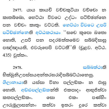
. යාය කායචි වච්චකුටියා වච්චො න
2977
කාතබ්බො, හෙට්ඨා විවටෙ උද්ධං පටිච්ඡන්නෙ
පන වච්චං කාතුං වට්ටති.
හෙට්ඨා විවටෙ උපරි
පටිච්ඡන්නෙ
ති
අට්ඨකථායං
‘‘සචෙ කූපො ඛතො
හොති, උපරි පන පදරමත්තමෙව සබ්බදිසාසු
පඤ්ඤායති, එවරූපෙපි වට්ටතී’’ති (චූළව. අට්ඨ.
435) වුත්තං.
.
සබ්බත්ථා
ති
2978
භික්ඛුනිඋපස්සයඅන්තරඝරාදිසබ්බට්ඨානෙසු.
ගිලානායා
ති යස්සා විනා පල්ලඞ්කං න ඵාසු
හොති.
අඩ්ඪපල්ලඞ්ක
න්ති එකපාදං ආභුජිත්වා
කතපල්ලඞ්කං. සො
එකං පණ්හිං
ඌරුමූලාසන්නං කත්වා ඉතරං දූරෙ කත්වා