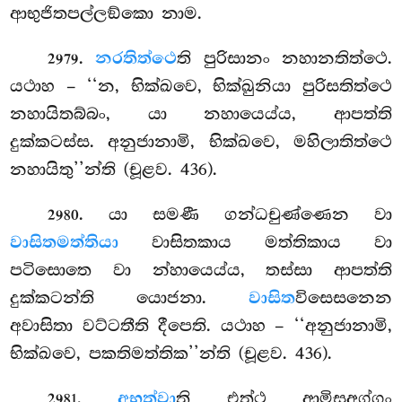
ආභුජිතපල්ලඞ්කො නාම.
.
නරතිත්ථෙ
ති පුරිසානං නහානතිත්ථෙ.
2979
යථාහ – ‘‘න, භික්ඛවෙ, භික්ඛුනියා පුරිසතිත්ථෙ
නහායිතබ්බං, යා නහායෙය්ය, ආපත්ති
දුක්කටස්ස. අනුජානාමි, භික්ඛවෙ, මහිලාතිත්ථෙ
නහායිතු’’න්ති (චූළව. 436).
. යා සමණී ගන්ධචුණ්ණෙන වා
2980
වාසිතමත්තියා
වාසිතකාය මත්තිකාය වා
පටිසොතෙ වා න්හායෙය්ය, තස්සා ආපත්ති
දුක්කටන්ති යොජනා.
වාසිත
විසෙසනෙන
අවාසිතා වට්ටතීති දීපෙති. යථාහ – ‘‘අනුජානාමි,
භික්ඛවෙ, පකතිමත්තික’’න්ති (චූළව. 436).
.
අභුත්වා
ති එත්ථ ආමිසඅග්ගං
2981