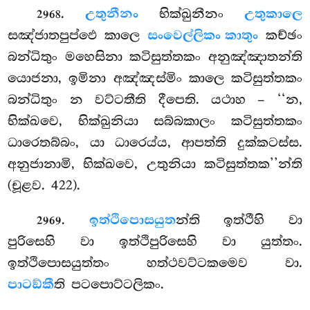
.
උතුනීනං
භික්ඛුනීනං
උතුකාලෙ
2968
සඤ්ජාතපුප්ඵෙ කාලෙ
සංවෙල්ලිකං කාතුං
කච්ඡං
බන්ධිතුං මහෙසිනා කටිසුත්තකං අනුඤ්ඤාතන්ති
යොජනා, ඉමිනා අඤ්ඤස්මිං කාලෙ කටිසුත්තකං
බන්ධිතුං න වට්ටතීති දීපෙති. යථාහ – ‘‘න,
භික්ඛවෙ, භික්ඛුනියා සබ්බකාලං කටිසුත්තකං
ධාරෙතබ්බං, යා ධාරෙය්ය, ආපත්ති දුක්කටස්ස.
අනුජානාමි, භික්ඛවෙ, උතුනියා කටිසුත්තක’’න්ති
(චූළව. 422).
.
ඉත්ථිපොසයුත
න්ති ඉත්ථීහි වා
2969
පුරිසෙහි වා ඉත්ථිපුරිසෙහි වා යුත්තං.
ඉත්ථිපොසයුත්තං හත්ථවට්ටකමෙව වා.
පාටඞ්කී
ති පටපොට්ටලිකං.